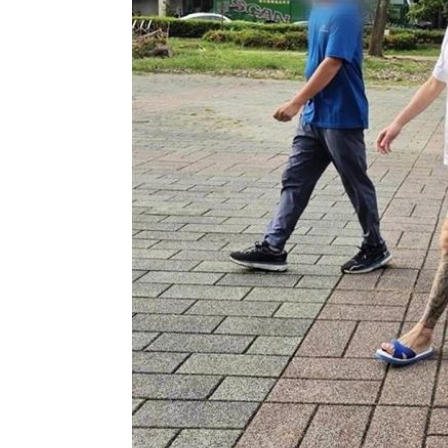
台灣富婆也曾花重金 和當紅男神木桶
重電股／東元簽下這合約 利多曝光
15:
白海豚颱風逼近！2縣市恐明午後發陸警
台灣彩券開獎直播中
20:31
LIVE三立+24小時直播
15:27
三立iNEWS新聞台線上直播
18:00
商場戰國來臨 台中「頂奢大道」逐漸
台彩父親節推新刮刮樂千萬頭獎超「爸
「拍片人的多重宇宙」職涯論壇9/12登
8國球員齊聚高雄 Formosa 7s掀足球