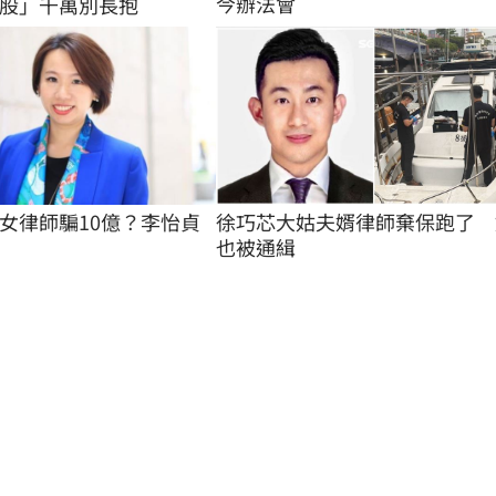
今辦法會
股」千萬別長抱
徐巧芯大姑夫婿律師棄保跑了　
女律師騙10億？李怡貞
也被通緝