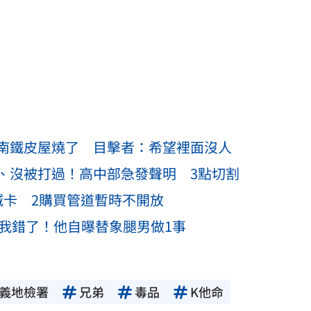
南鐵皮屋燒了 目擊者：希望裡面沒人
、沒被打過！高中部急發聲明 3點切割
喊卡 2購買管道暫時不開放
：我錯了！他自曝替象腿男做1事
義地檢署
兄弟
毒品
K他命