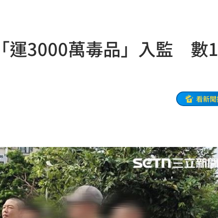
危
15:41
0%
15:40
運3000萬毒品」入監 數1
炎
15:40
吵架
15:37
難題
15:35
看新聞
加油
15:34
治
15:34
尋獲
15:30
越累
15:30
招
15:29