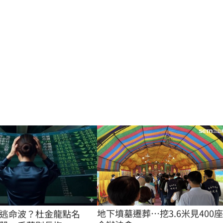
地下墳墓遷葬…挖3.6米見400
逃命波？杜金龍點名