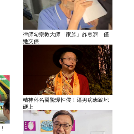
律師勾宗教大師「家族」詐慈濟　僅
她交保
精神科名醫驚爆性侵！逼男病患跪地
硬上
座！