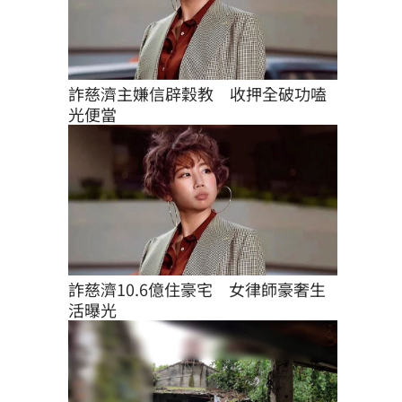
詐慈濟主嫌信辟穀教　收押全破功嗑
光便當
詐慈濟10.6億住豪宅　女律師豪奢生
活曝光