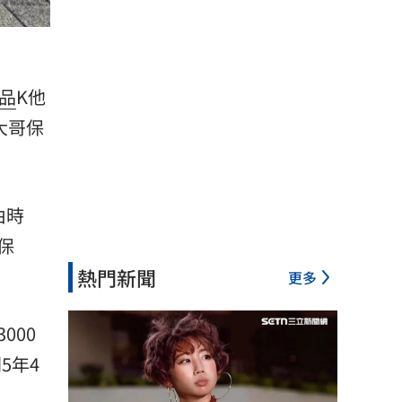
品
K他
大哥保
由時
保
熱門新聞
更多
000
5年4