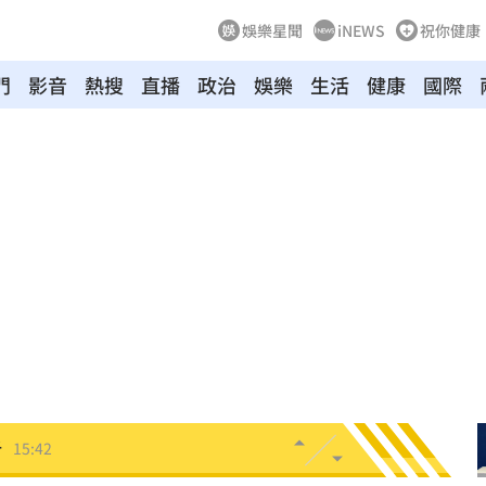
娛樂星聞
iNEWS
祝你健康
門
影音
熱搜
直播
政治
娛樂
生活
健康
國際
型
15:48
被捕
15:46
看法
15:45
死」
15:44
曝
15:44
析
15:42
墜樓
15:41