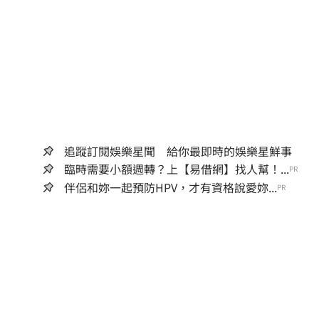
追蹤訂閱娛樂星聞 給你最即時的娛樂星鮮事
臨時需要小額週轉？上【易借網】找人幫！...
PR
伴侶和妳一起預防HPV，才有資格說愛妳...
PR