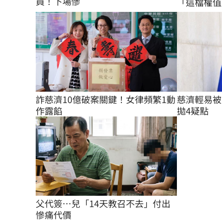
員！下場慘
「這檔權值
慈濟輕易被
詐慈濟10億破案關鍵！女律頻繁1動
拋4疑點
作露餡
父代簽…兒「14天教召不去」付出
慘痛代價