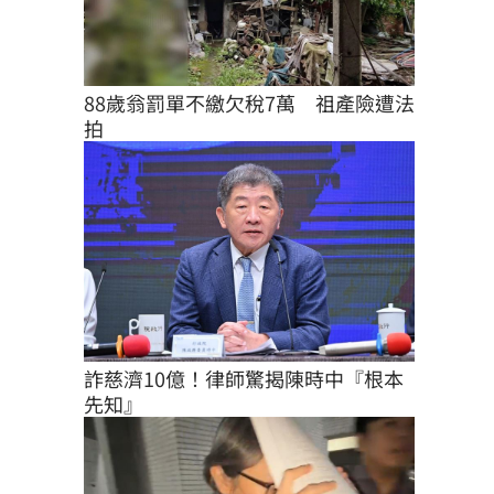
88歲翁罰單不繳欠稅7萬　祖產險遭法
拍
詐慈濟10億！律師驚揭陳時中『根本
先知』