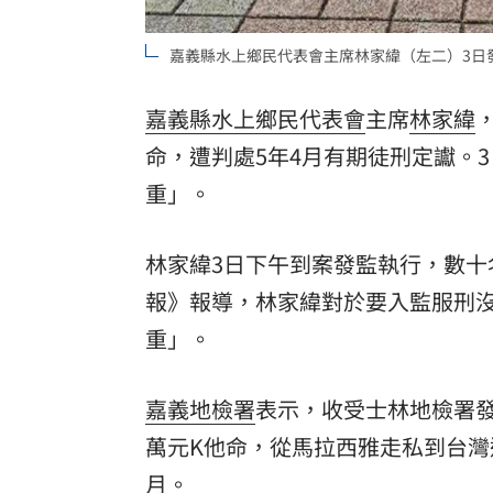
理想混蛋號召粉絲跨海追星吃美食！
18:
嘉義縣水上鄉民代表會主席林家緯（左二）3日
嘉義縣水上鄉民代表會
主席
林家緯
命
，遭判處5年4月有期徒刑定讞。
重」。
林家緯3日下午到案發監執行，數
報》報導，林家緯對於要入監服刑
重」。
嘉義地檢署
表示，收受士林地檢署發
萬元K他命，從馬拉西雅走私到台灣
月。