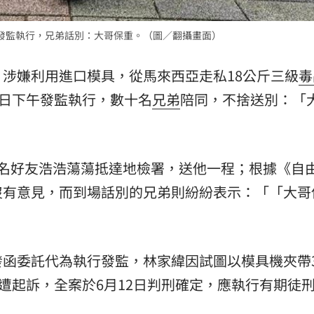
15
發監執行，兄弟話別：大哥保重。（圖／翻攝畫面）
，涉嫌利用進口模具，從馬來西亞走私18公斤三級
毒
3日下午發監執行，數十名
兄弟
陪同，不捨送別：「
十名好友浩浩蕩蕩抵達地檢署，送他一程；根據《自
沒有意見，而到場話別的兄弟則紛紛表示：「「大哥
函委託代為執行發監，林家緯因試圖以模具機夾帶3
遭起訴，全案於6月12日判刑確定，應執行有期徒刑