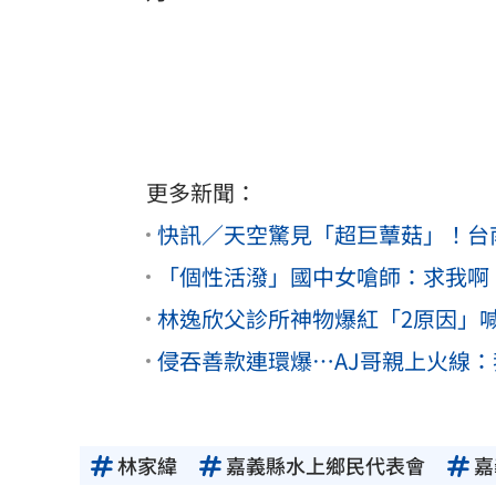
更多新聞：
快訊／天空驚見「超巨蕈菇」！台
「個性活潑」國中女嗆師：求我啊
林逸欣父診所神物爆紅「2原因」
侵吞善款連環爆⋯AJ哥親上火線
林家緯
嘉義縣水上鄉民代表會
嘉