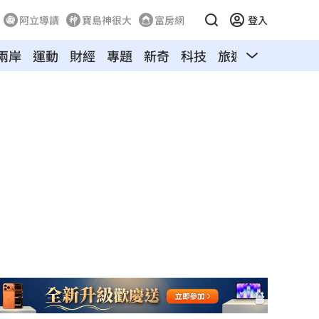
阿立導讀
寶島神很大
富房網
登入
兩岸
運動
財經
專題
新奇
科技
旅遊
汽車
寵物