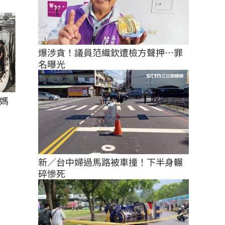
爆涉貪！議員范織欽遭檢方聲押…罪
名曝光
媽
新／台中婦過馬路被車撞！下半身輾
碎慘死