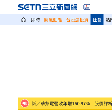
即時
颱風動態
台股怎投資
社會
熱
中企署攜3科技公司 助中小企業數位轉
涉湮滅學生失蹤案證據 墨西哥前州長
統一火力低迷需要洋砲？ 外籍打教給
職涯剛起步 24歲足球員「上場被雷劈
漢光42／戰時聯合運輸實兵演練 現場
新／華邦電營收年增160.97% 股價評
楠梓科學園區爆意外！電子廠鷹架剝離