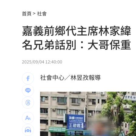
新／4高中生三峽河戲水 1溺水救起命
首頁
社會
伊禁美以船通行荷莫茲海峽 違者罰貨值2
嘉義前鄉代主席林家緯「
吃堅果害上火、嘴破？醫曝：搭1物抗發
名兄弟話別：大哥保重
昔傳跟李易婚變 六月遭女兒爆喝醉就
統一13場完封敗何解？外籍打教揭心魔
2025/09/04 12:40:00
AKIRA父親節來台 兒子學林志玲甜喊
社會中心／林昱孜報導
捐1物救援熊本災民！日網喊：給台灣統
新／救生員硬要下水 遺體外木山海域
每天1杯手搖飲消暑？醫：1習慣害越喝
中美制裁戰川習會恐生變？北京還有大