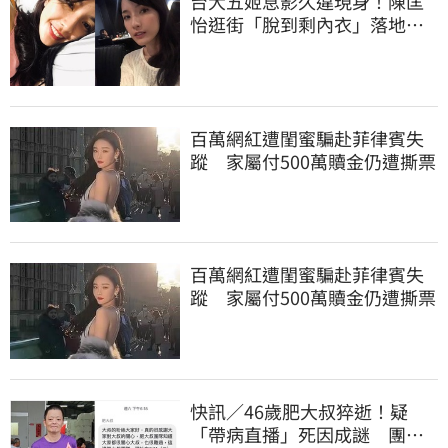
台大五姬息影久違現身！陳匡
怡逛街「脫到剩內衣」落地窗
前全被拍
百萬網紅遭閨蜜騙赴菲律賓失
蹤 家屬付500萬贖金仍遭撕票
百萬網紅遭閨蜜騙赴菲律賓失
蹤 家屬付500萬贖金仍遭撕票
快訊／46歲肥大叔猝逝！疑
「帶病直播」死因成謎 團隊