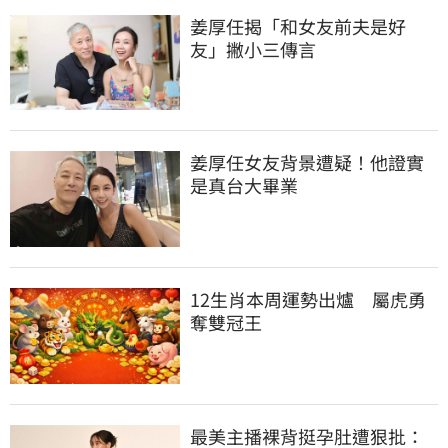
姜厚任揭「和女友前夫是好
友」撇小三傳言
姜厚任女友背景遭疑！他證實
是真台大畢業
12生肖本周運勢出爐　屬虎勇
奪雙冠王
最美主播裸背挺孕肚遭狠批：