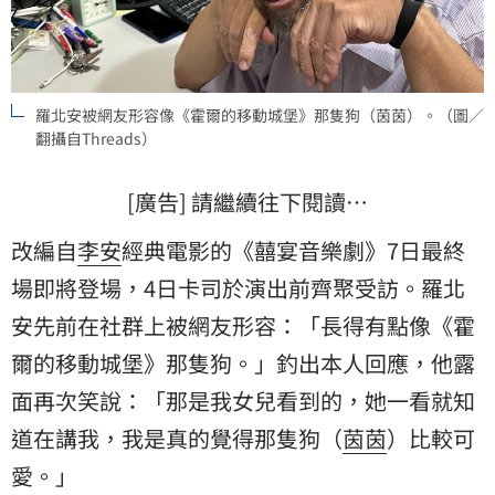
羅北安被網友形容像《霍爾的移動城堡》那隻狗（茵茵）。（圖／
翻攝自Threads）
[廣告] 請繼續往下閱讀…
改編自
李安
經典電影的《囍宴音樂劇》7日最終
場即將登場，4日卡司於演出前齊聚受訪。
羅北
安
先前在社群上被網友形容：「長得有點像《
霍
爾
的移動城堡》那隻狗。」釣出本人回應，他露
面再次笑說：「那是我女兒看到的，她一看就知
道在講我，我是真的覺得那隻狗（
茵茵
）比較可
愛。」