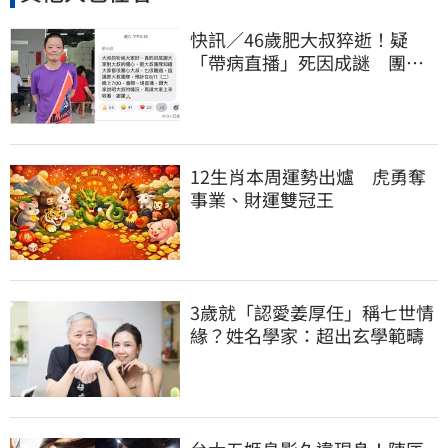
快訊／46歲肥大叔猝逝！疑
「帶病直播」死因成謎 團隊
「證實1事」發聲
12生肖本周運勢出爐 虎勇奪
事業、財運雙冠王
3歲就「認愛姜厚任」稱七世情
緣？姓名學家：超出玄學範疇