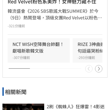
Red Velvet粉色系美炸！女神魅力藏不住
韓流盛會《2026 SBS歌謠大戰SUMMER》於今
（9日）熱鬧登場，頂級女團Red Velvet以粉色系
精緻造型驚艷亮相，展現夏日女王強大氣場。此
-321分鐘前
次她們帶來由成員Joy參與製作的人氣歌曲
〈Surfin' Boy〉，將Bossa Nova、雷鬼節奏與
House Groove巧妙融合，曲風清爽且具質感。
NCT WISH空降舞台帥翻！
RIIZE 3神曲
成員們以優雅且帶有度假感的舞蹈動作，完美詮
獻唱新歌韓文版
句話逼哭粉絲
釋歌曲的波浪律動，將夏日氛圍推向最高點。儘
-307分鐘前
-293分鐘前
管僅演出單曲，Red Velvet仍憑藉成熟且活潑的
舞台魅力，成功吸引全場目光，為粉絲帶來一場
視覺與聽覺的夏日饗宴。
相關新聞
2刷《蜘蛛人》狂爆雷！4影迷