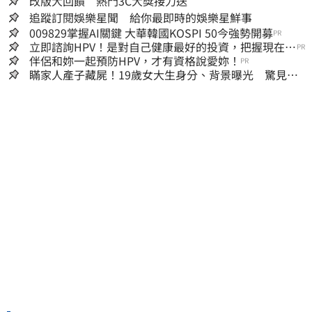
改版大回饋 熱門3C大獎接力送
追蹤訂閱娛樂星聞 給你最即時的娛樂星鮮事
009829掌握AI關鍵 大華韓國KOSPI 50今強勢開募
PR
立即諮詢HPV！是對自己健康最好的投資，把握現在不
PR
嫌晚！
伴侶和妳一起預防HPV，才有資格說愛妳！
PR
瞞家人產子藏屍！19歲女大生身分、背景曝光 驚見
「產檢紀錄全空白」