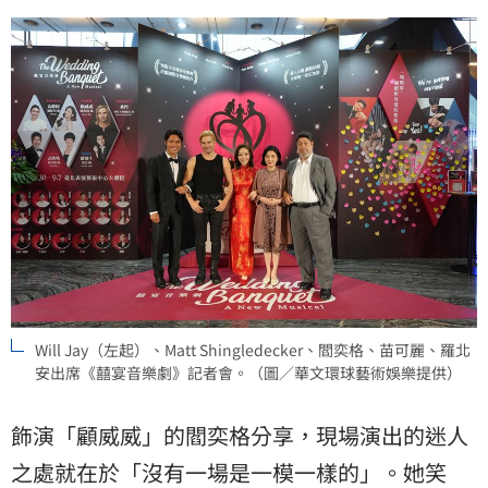
Will Jay（左起）、Matt Shingledecker、閻奕格、苗可麗、羅北
安出席《囍宴音樂劇》記者會。（圖／華文環球藝術娛樂提供）
飾演「顧威威」的閻奕格分享，現場演出的迷人
之處就在於「沒有一場是一模一樣的」。她笑