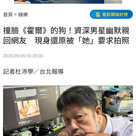
首頁
娛樂
看新聞換好禮
撞臉《霍爾》的狗！資深男星幽默親
回網友 現身還原被「她」要求拍照
2025/09/05 00:20:00
記者杜沛學／台北報導