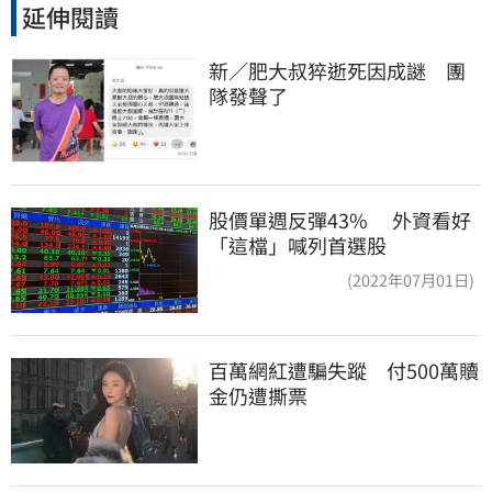
延伸閱讀
新／肥大叔猝逝死因成謎　團
隊發聲了
股價單週反彈43% 外資看好
「這檔」喊列首選股
(2022年07月01日)
百萬網紅遭騙失蹤　付500萬贖
金仍遭撕票