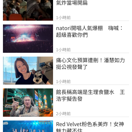
氣炸當場開扁
1小時前
natori開唱人氣爆棚　嗨喊：
超級喜歡你們
1小時前
痛心文化預算遭刪！潘慧如力
挺公視發聲了
1小時前
館長稱高端是生理食鹽水　王
浩宇擬告發
2小時前
Red Velvet粉色系美炸！女神
魅力藏不住