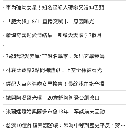
車內強吻女星！知名經紀人硬辯又沒伸舌頭
「肥大叔」8/11直播突喊卡 原因曝光
蕭煌奇喜迎愛情結晶 新婚愛妻懷孕3個月
3歲就認愛姜厚任?姓名學家：超出玄學範疇
林襄比賽露2點開裸體趴！上空全裸被看光
經紀人車內強吻女星挨告！最終栽在錄音檔
拋開阿湯哥光環 20歲舒莉初登台網改口
米蘭達離婚奧蘭多布魯13年！罕談前夫互動
慈濟10億詐騙案翻舊帳：陳時中等到歷史平反，蔣萬