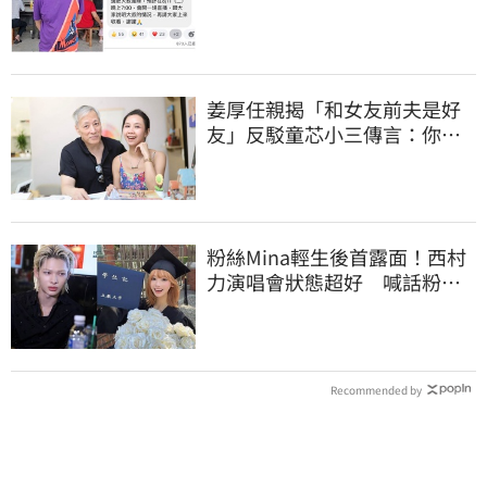
「證實1事」發聲
姜厚任親揭「和女友前夫是好
友」反駁童芯小三傳言：你在
講三小？
粉絲Mina輕生後首露面！西村
力演唱會狀態超好 喊話粉
絲：我們心意相通
Recommended by