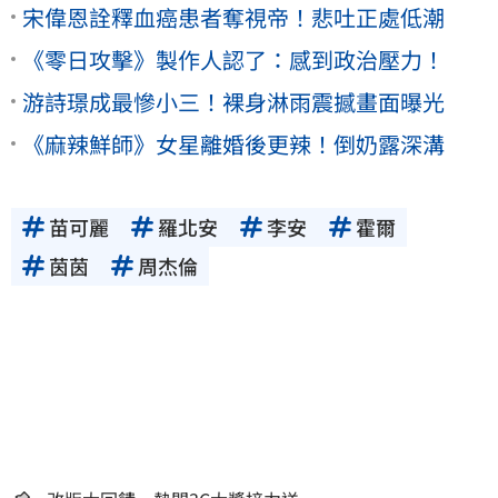
宋偉恩詮釋血癌患者奪視帝！悲吐正處低潮
《零日攻擊》製作人認了：感到政治壓力！
游詩璟成最慘小三！裸身淋雨震撼畫面曝光
《麻辣鮮師》女星離婚後更辣！倒奶露深溝
苗可麗
羅北安
李安
霍爾
茵茵
周杰倫