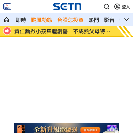
登入
即時
颱風動態
台股怎投資
熱門
影音
熱搜
母特徵
氣象女神也累了？口誤「白沙屯颱風」
酸民
嗆