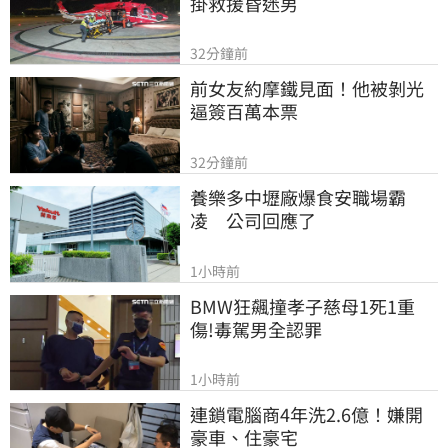
掛救援昏迷男
32分鐘前
前女友約摩鐵見面！他被剝光
逼簽百萬本票
32分鐘前
養樂多中壢廠爆食安職場霸
凌　公司回應了
1小時前
BMW狂飆撞孝子慈母1死1重
傷!毒駕男全認罪
1小時前
連鎖電腦商4年洗2.6億！嫌開
豪車、住豪宅