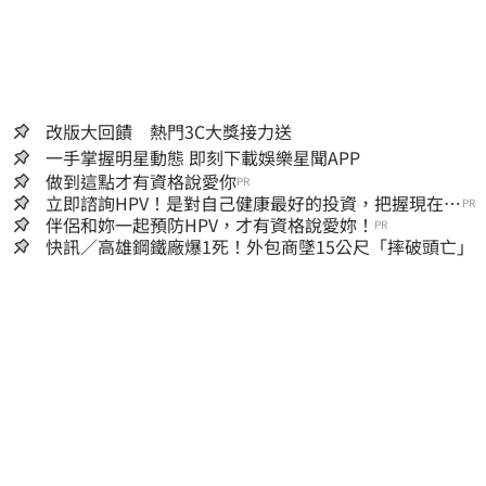
改版大回饋 熱門3C大獎接力送
一手掌握明星動態 即刻下載娛樂星聞APP
做到這點才有資格說愛你
PR
立即諮詢HPV！是對自己健康最好的投資，把握現在不
PR
嫌晚！
伴侶和妳一起預防HPV，才有資格說愛妳！
PR
快訊／高雄鋼鐵廠爆1死！外包商墜15公尺「摔破頭亡」