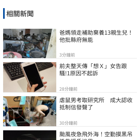
相關新聞
爸媽領走補助棄養13親生兒！
他批縣府無能
3分鐘前
前夫整天傳「想Ｘ」女告跟
騷!1原因不起訴
28分鐘前
虐鼠男考取研究所　成大認收
抵制信發聲了
30分鐘前
颱風夜急飛外海！空勤摸黑吊