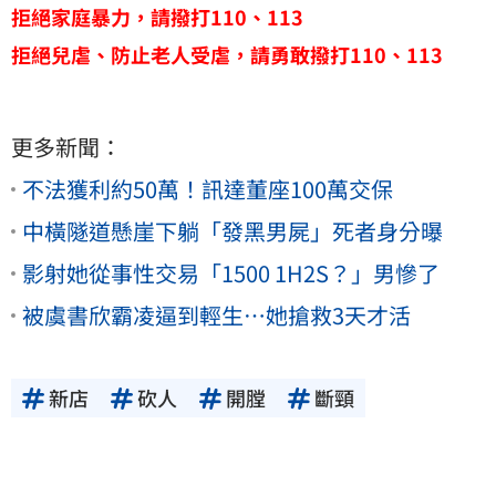
拒絕家庭暴力，請撥打110、113
拒絕兒虐、防止老人受虐，請勇敢撥打110、113
更多新聞：
不法獲利約50萬！訊達董座100萬交保
中橫隧道懸崖下躺「發黑男屍」死者身分曝
影射她從事性交易「1500 1H2S？」男慘了
被虞書欣霸凌逼到輕生…她搶救3天才活
新店
砍人
開膛
斷頸