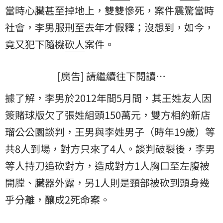
當時心臟甚至掉地上，雙雙慘死，案件震驚當時
社會，李男服刑至去年才假釋；沒想到，如今，
竟又犯下隨機
砍人
案件。
[廣告] 請繼續往下閱讀…
據了解，李男於2012年間5月間，其王姓友人因
簽賭球版欠了張姓組頭150萬元，雙方相約新店
瑠公公園談判，王男與李姓男子（時年19歲）等
共8人到場，對方只來了4人。談判破裂後，李男
等人持刀追砍對方，造成對方1人胸口至左腹被
開膛、臟器外露，另1人則是頸部被砍到頭身幾
乎分離，釀成2死命案。