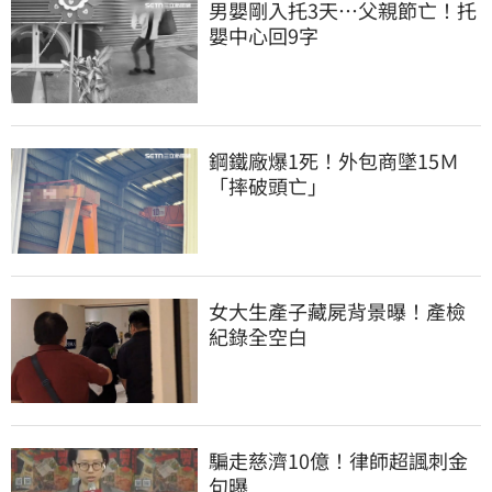
男嬰剛入托3天…父親節亡！托
嬰中心回9字
鋼鐵廠爆1死！外包商墜15Ｍ
「摔破頭亡」
女大生產子藏屍背景曝！產檢
紀錄全空白
騙走慈濟10億！律師超諷刺金
句曝