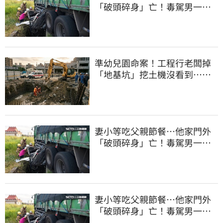
「破頭碎身」亡！毒駕男一路
向南撞死人收押
準幼兒園命案！工程行老闆掉
「地基坑」挖土機沒看到…下
土石活埋他
妻小等吃父親節餐⋯他家門外
「破頭碎身」亡！毒駕男一路
向南撞死人收押
妻小等吃父親節餐⋯他家門外
「破頭碎身」亡！毒駕男一路
向南撞死人收押