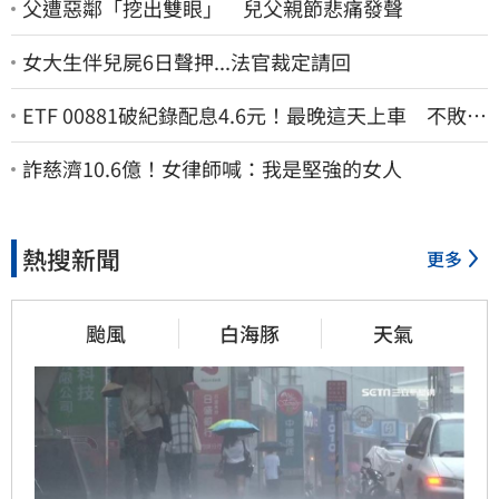
父遭惡鄰「挖出雙眼」 兒父親節悲痛發聲
女大生伴兒屍6日聲押...法官裁定請回
ETF 00881破紀錄配息4.6元！最晚這天上車 不敗教
主讚：表現超越0050
詐慈濟10.6億！女律師喊：我是堅強的女人
熱搜新聞
更多
颱風
白海豚
天氣