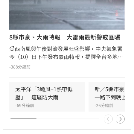
8縣市豪、大雨特報　大雷雨最新警戒區曝
受西南風與午後對流發展旺盛影響，中央氣象署
今（10）日下午發布豪雨特報，提醒全台多地嚴
防劇烈天氣。屏東縣地區需防範局部大雨或豪
-388分鐘前
雨，臺南、高雄、宜蘭、新竹以北及嘉義山區則
有局部大雨機率。
太平洋「3颱風+1熱帶低
新／5縣市豪、
壓」　這區防大雨
一路下到晚上
-69分鐘前
-26分鐘前