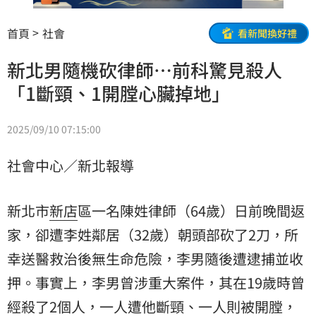
首頁
社會
看新聞換好禮
新北男隨機砍律師…前科驚見殺人
「1斷頸、1開膛心臟掉地」
2025/09/10 07:15:00
社會中心／新北報導
新北市
新店
區一名陳姓律師（64歲）日前晚間返
家，卻遭李姓鄰居（32歲）朝頭部砍了2刀，所
幸送醫救治後無生命危險，李男隨後遭逮捕並收
押。事實上，李男曾涉重大案件，其在19歲時曾
經殺了2個人，一人遭他
斷頸
、一人則被
開膛
，