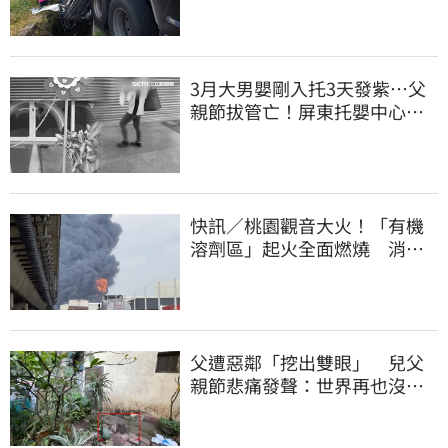
3月大男嬰剛入托3天發紫…父
親節拔管亡！屏東托嬰中心回9
字
快訊／桃園觀音大火！「有機
溶劑區」起火全面燃燒 消
防：危險物質多
父遭惡鄰「挖出雙眼」 兒父
親節悲痛發聲：世界再也沒有
顏色