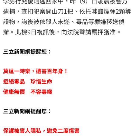
李男行兇後則逃回家中，昨（9）日凌晨被警方
逮捕，查扣犯案開山刀1把、依托咪酯煙彈2顆等
證物，詢後被依殺人未遂、毒品等罪嫌移送偵
辦。北檢9日複訊後，向法院聲請羈押獲准。
三立新聞網提醒您：
莫逞一時樂，遺害百年身！
拒絕毒品 珍惜生命
健康無價 不容毒噬
三立新聞網提醒您：
保護被害人隱私，避免二度傷害