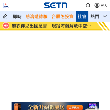
登入
即時
慈濟遭詐騙
台股怎投資
社會
熱門
影
洩心
麻衣伴兒出國念書 現蹤海灘解放中空辣
005
照