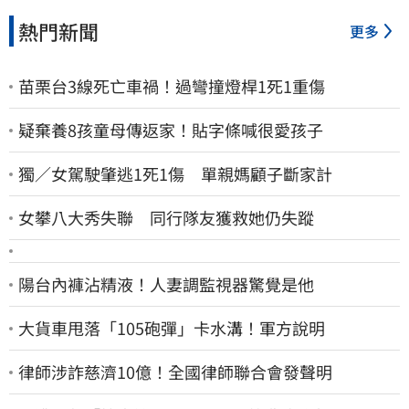
熱門新聞
更多
苗栗台3線死亡車禍！過彎撞燈桿1死1重傷
疑棄養8孩童母傳返家！貼字條喊很愛孩子
獨／女駕駛肇逃1死1傷 單親媽顧子斷家計
女攀八大秀失聯 同行隊友獲救她仍失蹤
陽台內褲沾精液！人妻調監視器驚覺是他
大貨車甩落「105砲彈」卡水溝！軍方說明
律師涉詐慈濟10億！全國律師聯合會發聲明