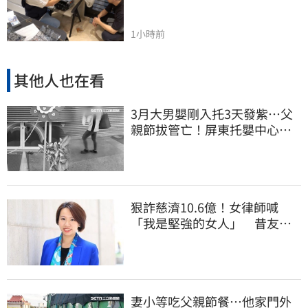
1小時前
其他人也在看
3月大男嬰剛入托3天發紫…父
親節拔管亡！屏東托嬰中心回9
字
狠詐慈濟10.6億！女律師喊
「我是堅強的女人」 昔友人
曝：她疫情突神隱
妻小等吃父親節餐⋯他家門外