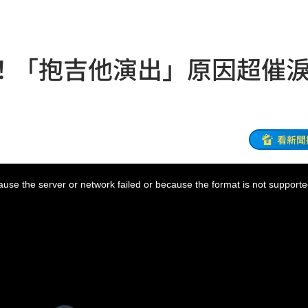
47
！「抱吉他演出」原因超
油
00:43
擊
00:41
0萬
00:36
看新聞
、加
00:31
use the server or network failed or because the format is not supporte
原因
00:26
槓警
00:23
鎮濤
00:22