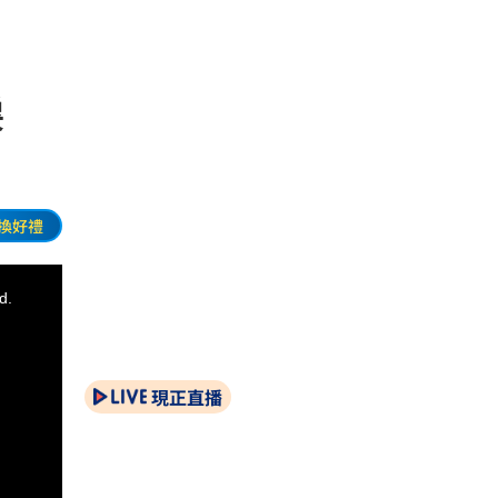
催淚
換好禮
d.
現正直播