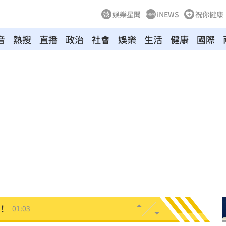
娛樂星聞
iNEWS
祝你健康
音
熱搜
直播
政治
社會
娛樂
生活
健康
國際
:53
報酬
01:45
！
01:20
物
01:17
！
01:03