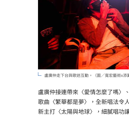
盧廣仲走下台與歌迷互動。（圖／寬宏藝術x添
盧廣仲接連帶來〈愛情怎麼了嗎〉
歌曲〈繁華都是夢〉，全新唱法令
新主打〈太陽與地球〉，細膩唱功