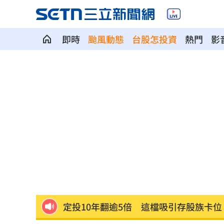
即時
颱風動態
台股怎投資
熱門
影
賓士S500擋浩劫！車主這話暖哭全網
01
台股暴跌誰最能扛 高含金這幾檔繳正
Q2獲利年增221% 愛普*EPS衝4.18元
宏福苑大火調查出爐！菸頭引燃施工雜
定投10年翻逾5倍 這檔吸引存股族卡位