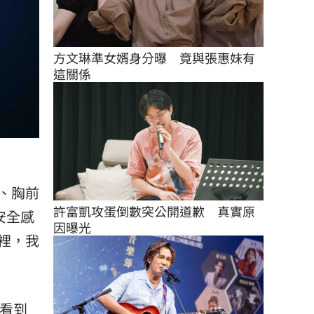
方文琳準女婿身分曝　竟與張惠妹有
這關係
、胸前
許富凱攻蛋倒數突公開道歉　真實原
安全感
因曝光
那裡，我
會看到