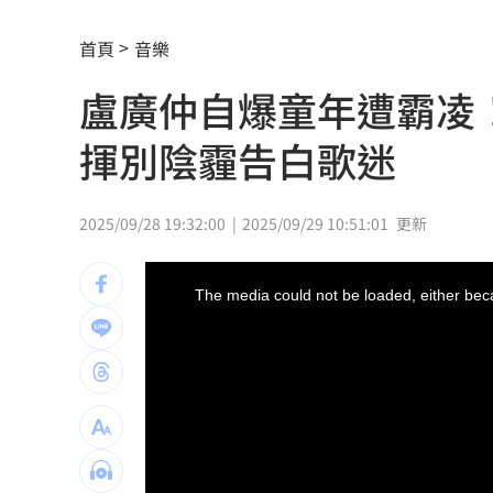
新／四指齊揚！台指期飆破500點
00:48
首頁
音樂
慈濟遭詐10.6億元！全款拿回解方曝
00:
盧廣仲自爆童年遭霸凌
稱龍蝦咬完就吐 爆李世宗要信徒喝精
揮別陰霾告白歌迷
樂天女孩淚揭往事 愛意表達障礙遭重
一張百萬太貴！他公開高價股買法：賺3
2025/09/28 19:32:00
2025/09/29 10:51:01
更新
獨／海外遊學增強外語 台人夯英、美
This
is
a
The media could not be loaded, either beca
modal
長尾獼猴失控狂襲居民！官方追查異常
window.
伊波拉失控！專家憂病毒恐已突變
00:23
飲料空盒找嘸地方丟 騎車咬著遭攔查
63歲章小蕙吐露心聲：後悔當年嫁給鍾