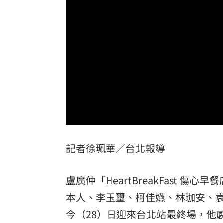
白海豚颱風擺盪逼近！雨到「這時」才
最遺憾童年記憶空白 禹菡：當年真不
每股配12.8元的它 Ｑ2營收曝光
00:00
連續2場安打！ 林安可掃二壘打貢獻1
歐洲避暑天堂失守！地中海熱到像溫泉
台灣彩券開獎直播中
20:31
記者徐珮華／台北報導
LIVE三立+24小時直播
15:27
三立iNEWS新聞台線上直播
18:00
盧廣仲
「HeartBreakFast 傷心
早餐
商場戰國來臨 台中「頂奢大道」逐漸
本人、李玉璽、柯佳嬿、林珈安、
今（28）日迎來台北站最終場，他
台彩父親節推新刮刮樂千萬頭獎超「爸