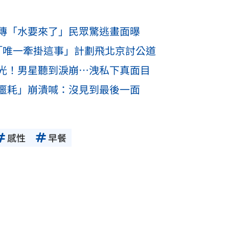
傳「水要來了」民眾驚逃畫面曝
「唯一牽掛這事」計劃飛北京討公道
光！男星聽到淚崩…洩私下真面目
噩耗」崩潰喊：沒見到最後一面
感性
早餐