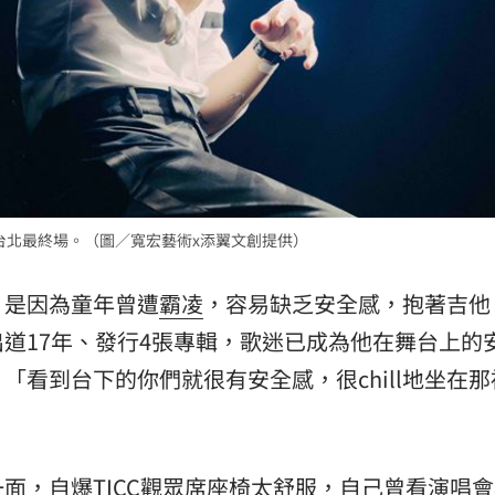
演唱會台北最終場。（圖／寬宏藝術x添翼文創提供）
，是因為童年曾遭
霸凌
，容易缺乏安全感，抱著吉他
道17年、發行4張專輯，歌迷已成為他在舞台上的
「看到台下的你們就很有安全感，很chill地坐在
面，自爆TICC觀眾席座椅太舒服，自己曾看演唱