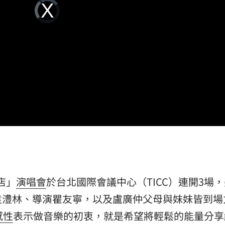
Video
趨緩
Player
00:19
is
loading.
懂事
00:12
打點
23:59
23:53
店」
演唱會
於台北國際會議中心（TICC）連開3場
成形
12:00
袁澧林、導演瞿友寧，以及盧廣仲父母與妹妹皆到場
感性
表示做音樂的初衷，就是希望將輕鬆的能量分享
」氣
12:00