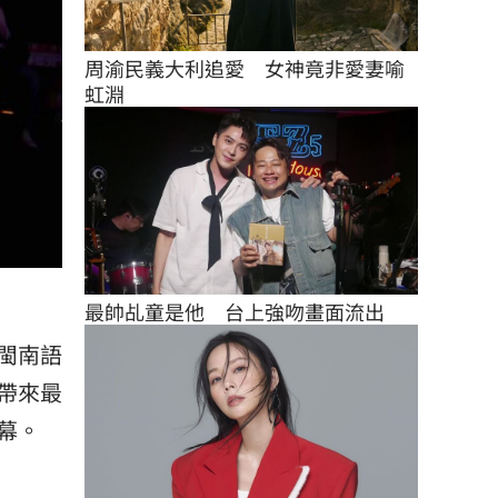
周渝民義大利追愛　女神竟非愛妻喻
虹淵
最帥乩童是他　台上強吻畫面流出
閩南語
帶來最
幕。