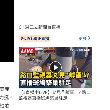
CH54三立新聞台直播
現正直播
更多
，美麗
【#直播中LIVE】又見＂孵蛋＂? 路口
力挺。
監視器直播斑鳩築巢駐足
給歌