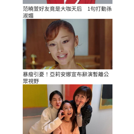
范曉萱好友竟是大咖天后　1句打動孫
淑媚
暴瘦引憂！亞莉安娜宣布辭演暫離公
眾視野