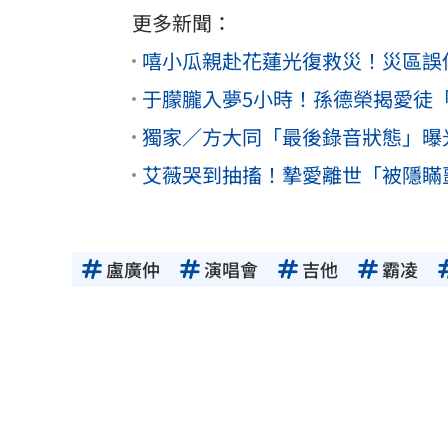
更多新聞：
嘻小瓜親赴花蓮光復救災！災區誤
于朦朧入夢5小時！孫德榮揭愛徒
獨家／方大同「最後錄音狀態」曝
艾薇哭到抽搐！摯愛離世「被隱瞞
盧廣仲
演唱會
吉他
霸凌