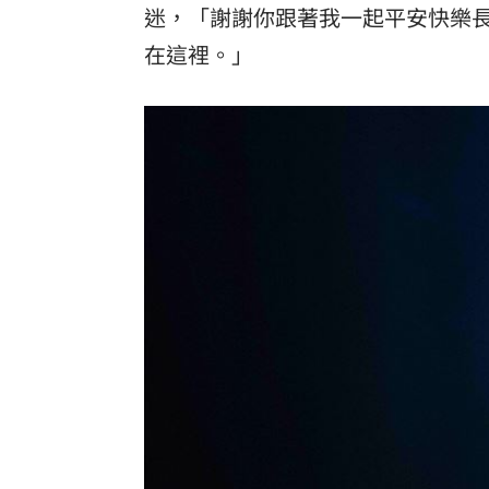
迷，「謝謝你跟著我一起平安快樂
「拍片人的多重宇宙」職涯論壇9/12登
在這裡。」
8國球員齊聚高雄 Formosa 7s掀足球
理想混蛋號召粉絲跨海追星吃美食！
18: