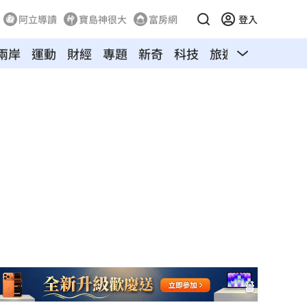
阿立導讀
寶島神很大
富房網
登入
兩岸
運動
財經
專題
新奇
科技
旅遊
汽車
寵物