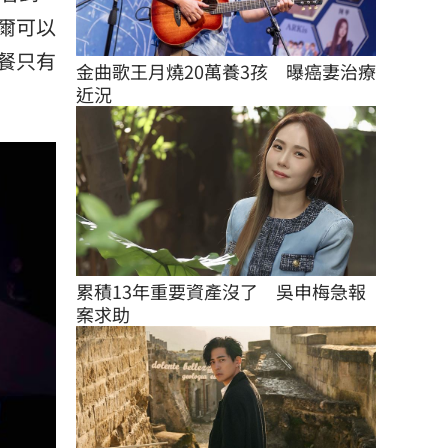
爾可以
餐只有
金曲歌王月燒20萬養3孩　曝癌妻治療
近況
累積13年重要資產沒了　吳申梅急報
案求助