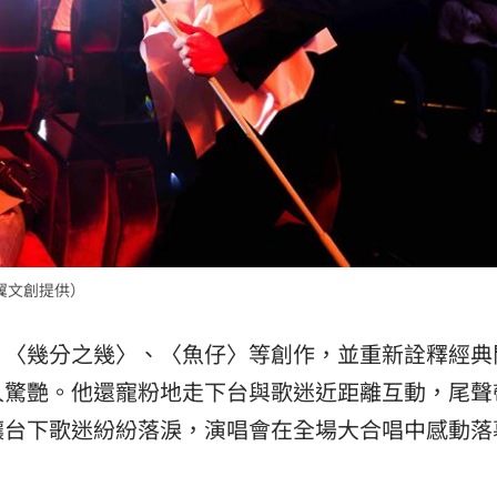
翼文創提供）
、〈幾分之幾〉、〈魚仔〉等創作，並重新詮釋經典
人驚艷。他還寵粉地走下台與歌迷近距離互動，尾聲
讓台下歌迷紛紛落淚，演唱會在全場大合唱中感動落