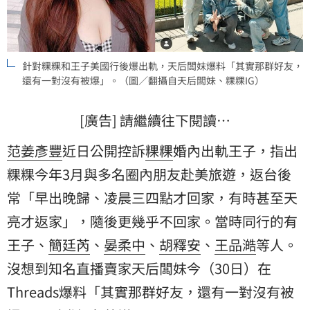
針對粿粿和王子美國行後爆出軌，天后闆妹爆料「其實那群好友，
還有一對沒有被爆」。（圖／翻攝自天后闆妹、粿粿IG）
[廣告] 請繼續往下閱讀…
范姜彥豐
近日公開控訴
粿粿
婚內出軌王子，指出
粿粿今年3月與多名圈內朋友赴美旅遊，返台後
常「早出晚歸、凌晨三四點才回家，有時甚至天
亮才返家」，隨後更幾乎不回家。當時同行的有
王子、
簡廷芮
、
晏柔中
、
胡釋安
、
王品澔
等人。
沒想到知名直播賣家天后闆妹今（30日）在
Threads爆料「其實那群好友，還有一對沒有被