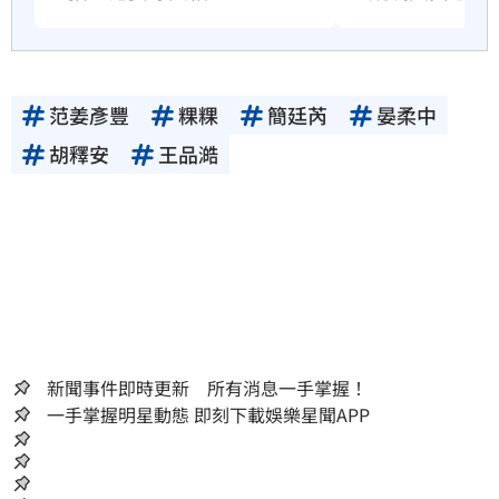
范姜彥豐
粿粿
簡廷芮
晏柔中
胡釋安
王品澔
新聞事件即時更新 所有消息一手掌握！
一手掌握明星動態 即刻下載娛樂星聞APP