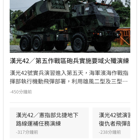
漢光42／第五作戰區砲兵實施要域火殲演練
漢光42號實兵演習進入第五天，海軍濱海作戰指
揮部執行機動飛彈部署，利用雄風二型及三型飛
彈扼控關鍵海域；第五作戰區實施「要域火殲」
-450分鐘前
演練，展現砲兵快速應處與戰術轉換效能。此
外，陸軍58砲指部海馬士多管火箭執行跨區增
援，在風雨中迅速抵達戰術位置，展現高機動性
漢光42／憲指部北捷地下
漢光42號演習
與精準遠程打擊力。
路線運補任務演練
復仇者飛彈部隊
-317分鐘前
-238分鐘前