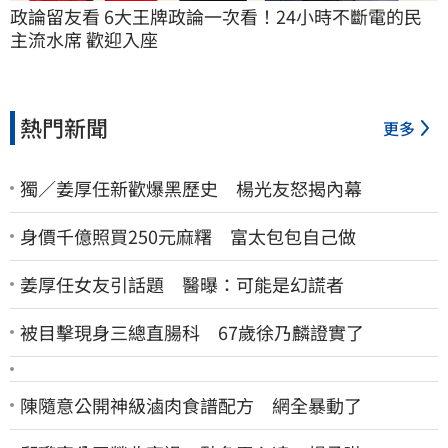
政論留友看 6大王牌政論一次看！24小時不斷電的民
主流水席 歡迎入座
熱門新聞
更多
獨／姜厚任新歡爆黑歷史 楊光友怒揭內幕
身價千億照買250元麻糬 富太包包自己做
姜厚任女友引話題 醫曝：可能是幻謊者
被目擊現身三總直腸科 67歲徐乃麟證實了
陳隨意公開神級滷肉食譜配方 網全暴動了