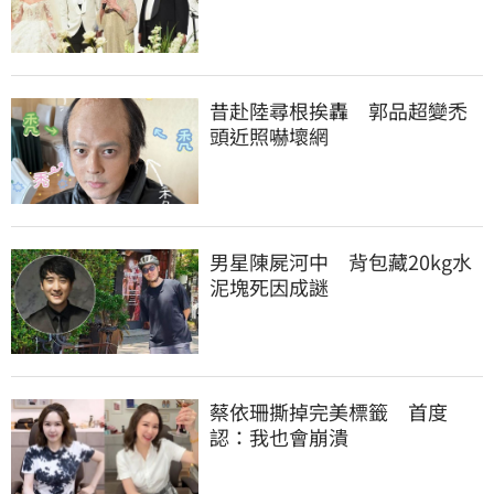
昔赴陸尋根挨轟　郭品超變禿
頭近照嚇壞網
男星陳屍河中　背包藏20kg水
泥塊死因成謎
蔡依珊撕掉完美標籤　首度
認：我也會崩潰