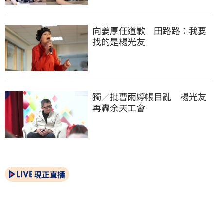
向姜厚任道歉　田路路：我要
找的是楊光友
獨／批曹雨婷帳目亂　楊光友
再轟余天工會
現正直播