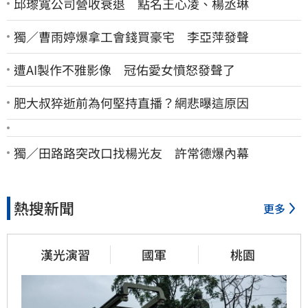
邱瓈寬公司營收衰退 點名王心凌、楊丞琳
獨／曹雨婷爆拿工會錢買豪宅 李亞萍發聲
遭AI製作不雅影像 冠佑愛女憤怒發聲了
肥大叔猝逝前為何堅持直播？網悲曝這原因
獨／田路路突改口找楊光友 許常德爆內幕
熱搜新聞
更多
漢光演習
國軍
桃園