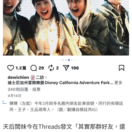
粿粿（左起）今年3月與多名圈內朋友赴美旅遊，同行的有簡廷
芮、王子、王品澔等人。（圖／翻攝自簡廷芮IG）
天后闆妹今在Threads發文「其實那群好友，還