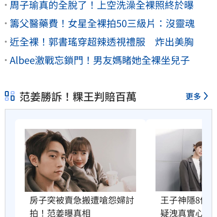
周子瑜真的全脫了！上空洗澡全裸照終於曝
籌父醫藥費！女星全裸拍50三級片：沒靈魂
近全裸！郭書瑤穿超辣透視禮服 炸出美胸
Albee激戰忘鎖門！男友媽睹她全裸坐兒子
范姜勝訴！粿王判賠百萬
更多
房子突被賣急搬遭嗆怨婦討
王子神隱8個月
拍！范姜曝真相
疑洩真實心聲