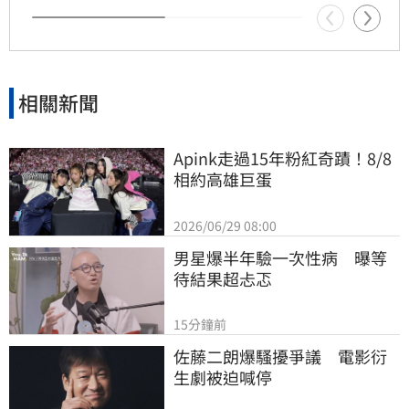
相關新聞
Apink走過15年粉紅奇蹟！8/8
相約高雄巨蛋
2026/06/29 08:00
男星爆半年驗一次性病　曝等
待結果超忐忑
15分鐘前
佐藤二朗爆騷擾爭議　電影衍
生劇被迫喊停