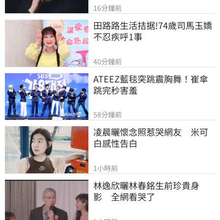
16分鐘前
田路路生活拮据!74歲司馬玉嬌
不忍疾呼1事
40分鐘前
ATEEZ藍毯突跳震胸舞！崔傘
跳完秒害羞
58分鐘前
凌晨曬懷念照惹哭網友　米可
白感性告白
1小時前
林逸欣曬林春銘生前珍貴身
影　全網看哭了