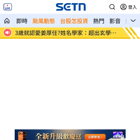
登入
即時
颱風動態
台股怎投資
熱門
影音
熱搜
學範
國小校園2度偷吃國中妹！男大生慘了
田路路
事