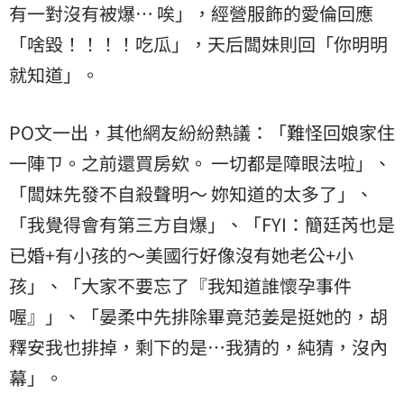
有一對沒有被爆… 唉」，經營服飾的愛倫回應
「啥毀！！！！吃瓜」，天后闆妹則回「你明明
就知道」。
PO文一出，其他網友紛紛熱議：「難怪回娘家住
一陣ㄗ。之前還買房欸。 一切都是障眼法啦」、
「闆妹先發不自殺聲明～ 妳知道的太多了」、
「我覺得會有第三方自爆」、「FYI：簡廷芮也是
已婚+有小孩的～美國行好像沒有她老公+小
孩」、「大家不要忘了『我知道誰懷孕事件
喔』」、「晏柔中先排除畢竟范姜是挺她的，胡
釋安我也排掉，剩下的是⋯我猜的，純猜，沒內
幕」。