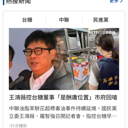
熱搜新聞
更多
台糖
中聯
民進黨
王鴻薇控台糖董事「是酬庸位置」市府回嗆
中聯油脂苯駢芘超標毒油事件持續延燒，國民黨
立委王鴻薇、羅智強召開記者會，指控台糖早在
五月即知情卻隱匿不報，並質疑台糖董事會淪為
-91分鐘前