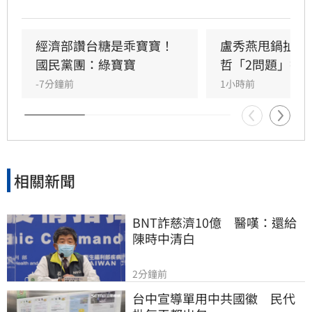
民進黨酬庸工具，點名多位董事背景與綠營關係
密切。對此，高雄市政府發言人符瑋玲嚴正駁
回，強調陳其邁市長未曾推薦台糖人事，呼籲勿
經濟部讚台糖是乖寶寶！
盧秀燕甩鍋扯台
惡意抹黑。同時，高市府反擊指出王鴻薇曾收受
國民黨團：綠寶寶
哲「2問題」打
遭重罰的南僑油脂政治獻金，質疑其發言動機。
-7分鐘前
1小時前
雙方陣營針對台糖人事布局與食安通報責任展開
激烈政治攻防，事件背後的政治角力與食安疑雲
恐將持續擴大，民眾對於食安把關的信任度亦備
受挑戰。
相關新聞
BNT詐慈濟10億　醫嘆：還給
陳時中清白
2分鐘前
台中宣導單用中共國徽　民代