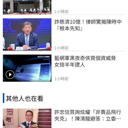
1小時前
詐慈濟10億！律師驚揭陳時中
『根本先知』
1小時前
藍網軍黑夜奇俠買個資威脅　
女撿半年逮人
1小時前
其他人也在看
許忠信質詢炫耀「非賣品飛行
夾克」！陳清龍避答：立委質
詢各有專業