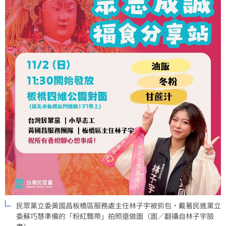
民眾黨立委黃國昌板橋區服務處主任林子宇被抓包，戴著民進黨立
委蘇巧慧準備的「粉紅飄帶」拍照還做圖（圖／翻攝自林子宇臉