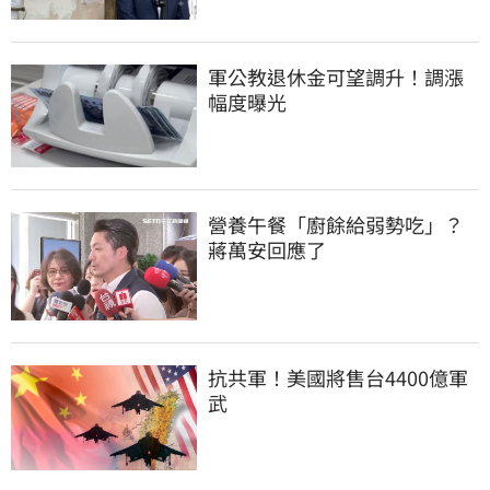
軍公教退休金可望調升！調漲
幅度曝光
營養午餐「廚餘給弱勢吃」？
蔣萬安回應了
抗共軍！美國將售台4400億軍
武