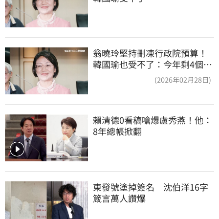
翁曉玲堅持刪凍行政院預算！
韓國瑜也受不了：今年剩4個月
你思考一下
(2026年02月28日)
賴清德0看稿嗆爆盧秀燕！他：
8年總帳掀翻
東發號塗掉簽名　沈伯洋16字
箴言萬人讚爆