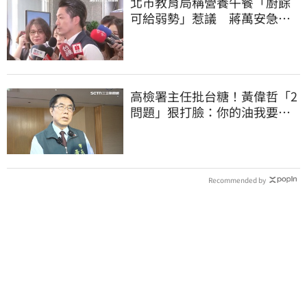
北市教育局稱營養午餐「廚餘
可給弱勢」惹議 蔣萬安急
喊：不會這樣做
高檢署主任批台糖！黃偉哲「2
問題」狠打臉：你的油我要通
報什麼？
Recommended by