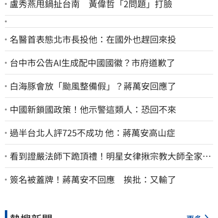
盧秀燕甩鍋扯台南 黃偉哲「2問題」打臉
名醫首表態北市長投他：在國外也趕回來投
台中市公告AI生成配中國國徽？市府道歉了
白海豚會放「颱風整備假」？蔣萬安回應了
中國新鎖國政策！他示警這類人：恐回不來
過半台北人評725不成功 他：蔣萬安高山症
看到證嚴法師下跪頂禮！明星女律揪宗教大師全家詐
慈濟…全家爽睡黃金堆
簽名被蓋牌！蔣萬安不回應 挨批：又輸了