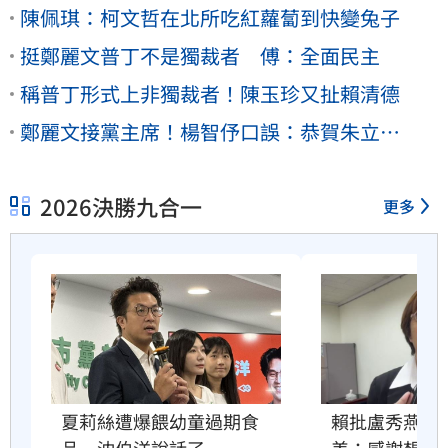
陳佩琪：柯文哲在北所吃紅蘿蔔到快變兔子
挺鄭麗文普丁不是獨裁者 傅：全面民主
稱普丁形式上非獨裁者！陳玉珍又扯賴清德
鄭麗文接黨主席！楊智伃口誤：恭賀朱立…
2026決勝九合一
更多
夏莉絲遭爆餵幼童過期食
賴批盧秀燕只
品　沈伯洋說話了
美：感謝想到