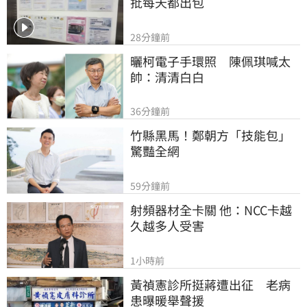
批每天都出包
28分鐘前
曬柯電子手環照　陳佩琪喊太
帥：清清白白
36分鐘前
竹縣黑馬！鄭朝方「技能包」
驚豔全網
59分鐘前
射頻器材全卡關 他：NCC卡越
久越多人受害
1小時前
黃禎憲診所挺蔣遭出征　老病
患曝暖舉聲援