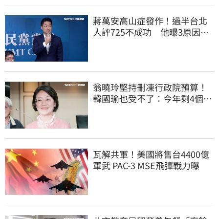
蔣萬安高山症發作！過半台北
人評725不成功 他曝3原因：
有生命危險
翁曉玲堅持刪凍行政院預算！
韓國瑜也受不了：今年剩4個月
你思考一下
瓦解共軍！美國將售台4400億
軍武 PAC-3 MSE飛彈戰力曝