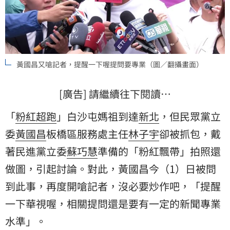
黃國昌又嗆記者，提醒一下喔提問要專業（圖／翻攝畫面）
[廣告] 請繼續往下閱讀…
「
粉紅超跑
」白沙屯媽祖到達
新北
，但民眾黨立
委
黃國昌
板橋區服務處主任
林子宇
卻被抓包，戴
著民進黨立委
蘇巧慧
準備的「粉紅飄帶」拍照還
做圖，引起討論。對此，黃國昌今（1）日被問
到此事，再度開嗆記者，沒必要炒作吧，「提醒
一下華視喔，相關提問還是要有一定的新聞專業
水準」。