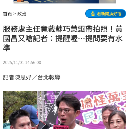
首頁
政治
看新聞換好禮
服務處主任竟戴蘇巧慧飄帶拍照！黃
國昌又嗆記者：提醒喔…提問要有水
準
2025/11/01 14:56:00
記者陳思妤／台北報導