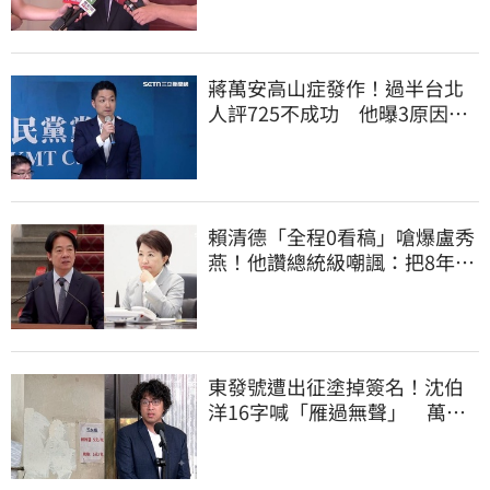
蔣萬安高山症發作！過半台北
人評725不成功 他曝3原因：
有生命危險
賴清德「全程0看稿」嗆爆盧秀
燕！他讚總統級嘲諷：把8年總
帳一次掀翻
東發號遭出征塗掉簽名！沈伯
洋16字喊「雁過無聲」 萬人
讚：這就是高度