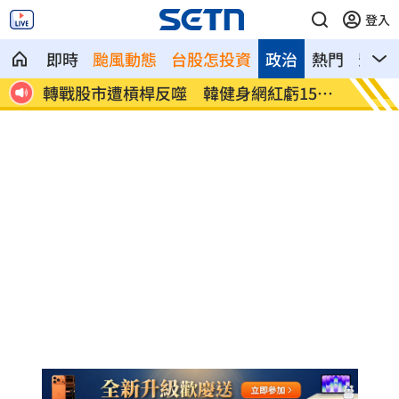
登入
即時
颱風動態
台股怎投資
政治
熱門
影音
身網紅虧1500
南韓酷暑！身障男輪椅翻覆 2小時曝