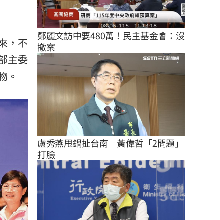
鄭麗文訪中要480萬！民主基金會：沒
來，不
撤案
部主委
物。
盧秀燕甩鍋扯台南　黃偉哲「2問題」
打臉