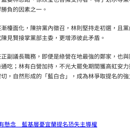
響勝負的因素之一。
逐漸檯面化，陳拚黨內徵召，林則堅持走初選，且黨
代陳見賢接掌黨部主委，更增添彼此矛盾。
任正副議長職務，即便是綠營在地最強的鄭家，也與
綠通吃；林有白營加持，不光大罷免期間獲高虹安力
密切，自然形成的「藍白合」，成為林爭取提名的強
有懸念 藍基層憂宜蘭提名恐失主導權