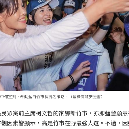
張了
05:33
15
中旬宣判，牽動藍白竹市長提名策略。（翻攝高虹安臉書）
是
民眾黨
前主席柯文哲的家鄉新竹市，亦即藍營願意
客觀因素皆顯示，高是竹市在野最強人選。不過，因