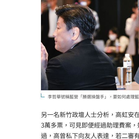
李哲華號稱藍營「勝選操盤手」，要如何處理藍
另一名新竹政壇人士分析，高虹安在罷
3萬多票，可見即便經過助理費案
過，高曾私下向友人表達，若二審