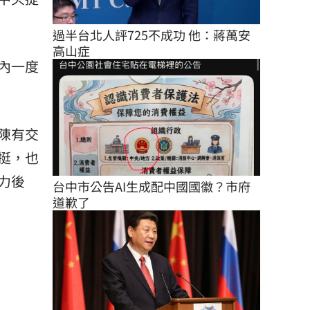
過半台北人評725不成功 他：蔣萬安
高山症
內一度
陳有交
挺，也
力後
台中市公告AI生成配中國國徽？市府
道歉了