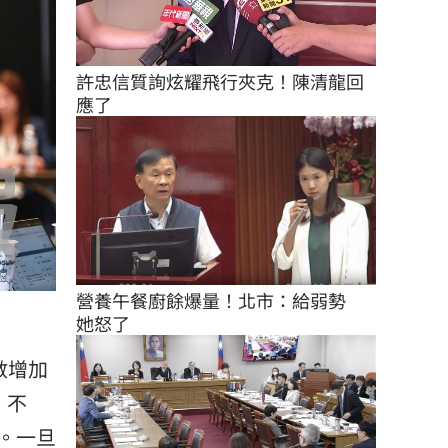
許忠信質詢炫耀飛行夾克！陳清龍回
應了
營養午餐廚餘爆量！北市：給弱勢　
她怒了
數增加
。不
。一旦