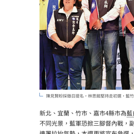
陳見賢盼採徵召提名，林思銘堅持走初選，藍竹
新北、宜蘭、竹市、嘉市4縣市為
藍
不同光景，藍軍恐掀三腳督內戰，
連署拉抬氣勢，本週更將宣布參選