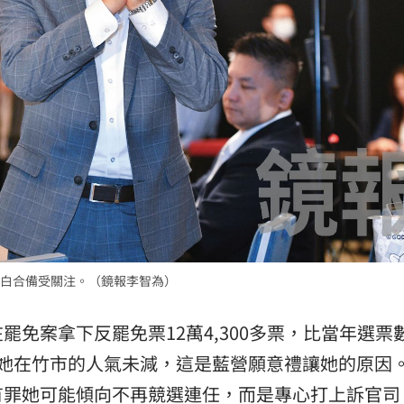
白合備受關注。（鏡報李智為）
免案拿下反罷免票12萬4,300多票，比當年選票
，她在竹市的人氣未減，這是藍營願意禮讓她的原因
有罪她可能傾向不再競選連任，而是專心打上訴官司