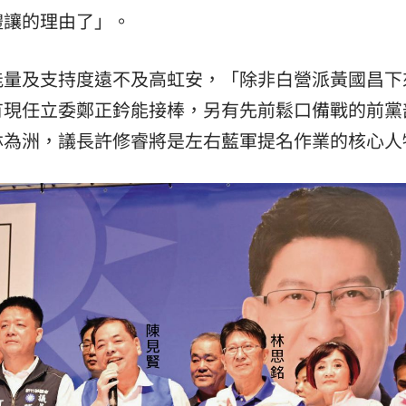
禮讓的理由了」。
能量及支持度遠不及高虹安，「除非白營派黃國昌下
有現任立委鄭正鈐能接棒，另有先前鬆口備戰的前黨
林為洲，議長許修睿將是左右藍軍提名作業的核心人