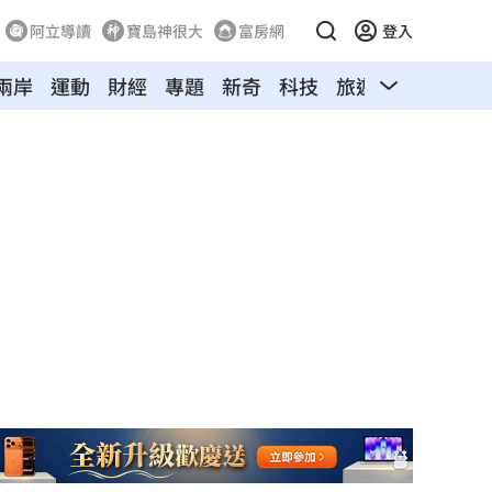
阿立導讀
寶島神很大
富房網
登入
兩岸
運動
財經
專題
新奇
科技
旅遊
汽車
寵物