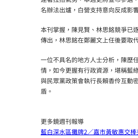
名辦法出爐，白營支持意向反成影
本刊掌握，陳見賢、林思銘競爭已
傳出，林思銘在鄭麗文上任後要取
一位不具名的地方人士分析，陳歷
情，如今更握有行政資源，堪稱藍
與民眾黨政策會執行長賴香伶互動
盾。
更多鏡週刊報導
藍白深水區攤牌2／嘉市黃敏惠交棒