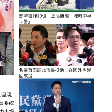
慈濟被詐10億　王必勝曝「陳時中早
示警」
名醫首表態北市長投他：在國外也趕
回來投
則呈現
員系統
中央提