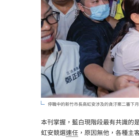
台北市長投票結果曝 她驚喊：蔣該緊
台灣彩券開獎直播中
20:31
LIVE三立+24小時直播
15:27
三立iNEWS新聞台線上直播
18:00
理想混蛋號召粉絲跨海追星吃美食！
18:
停職中的新竹市長高虹安涉及的貪汙案二審下月
本刊掌握，藍白現階段最有共識的
虹安
競選
連任
，原因無他，各種主