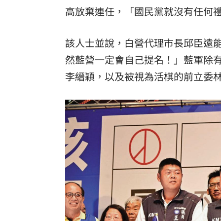
高放棄連任，「國民黨就沒有任何
該人士並說，白營代理市長邱臣遠
然藍營一定會自己提名！」藍軍除
李縉穎，以及被視為活棋的前立委