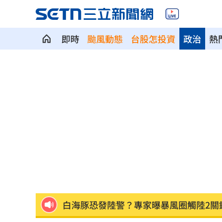
王凱靈堂照惹淚 竟是「送媽媽的禮物
即時
颱風動態
台股怎投資
政治
熱
新／國道事故！車卡匝道…駕駛受困、
7縣市大雨特報開轟 白海豚減慢、雨炸
國道傳嚴重事故！2車碰撞「撇頭」3人
盤前／台指夜盤彈285點 台股拚延續反
美股多收黑！道瓊跌464點 費半小漲39
今迎立秋！「5星座、5生肖」財運旺到
白海豚恐發陸警？專家曝暴風圈觸陸2關
網紅肥大叔猝逝！網淚：一直覺得怪
06: