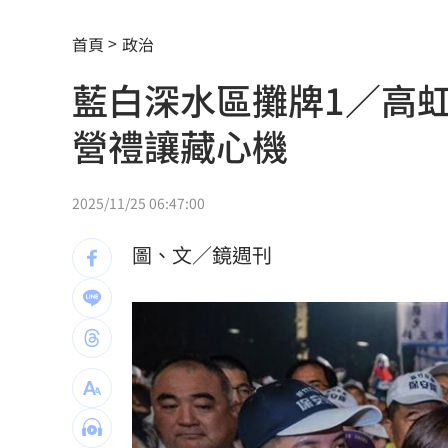
白海豚最快今發海警！專家曝停班停課
首頁
政治
「這10檔」領漲狂飆！海外ETF反攻
06:
藍白深水區攤牌1／高
19歲男上國道「離奇火燒車」3人急逃保
營禮讓藏心機
詐慈濟10.6億住豪宅 女律師豪奢生活
避開財務盲點！學會跟家人談錢！
06:00
2025/11/25 06:47:00
女律師為何騙到慈濟10億？李怡貞驚揭
圖、文／鏡週刊
淚別高希均！沈春華悲痛揭私下真面目
外資買超20億元 狂掃這檔近4萬張居冠
北京爆不滿對台軍售 美國防官員訪中
韓股又出事？高盛喊出「新目標價」
05: