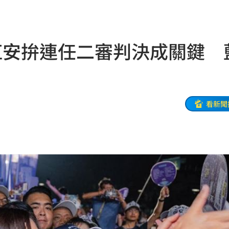
機率
06:06
05
虹安拚連任二審判決成關鍵 
命
06:04
曝光
06:00
看新聞
身分
05:50
05:48
！
05:45
受阻
05:39
35