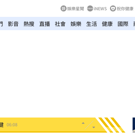
娛樂星聞
iNEWS
祝你健康
」
06:41
門
影音
熱搜
直播
社會
娛樂
生活
健康
國際
昏迷
06:39
3天
06:38
送醫
06:24
彈
06:21
點
06:12
爆
06:10
鍵
06:08
07