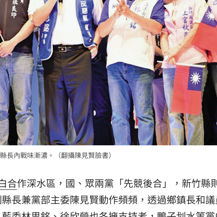
縣長內戰味漸濃。（翻攝陳見賢臉書）
白合
作深水區，國、眾兩黨「先競後合」，新竹縣
副縣長兼黨部主委陳見賢動作頻頻，透過鄉鎮長和議
，藍委林思銘、徐欣瑩也各擁支持者，鴨子划水等黨