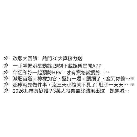
改版大回饋 熱門3C大獎接力送
一手掌握明星動態 即刻下載娛樂星聞APP
伴侶和妳一起預防HPV，才有資格說愛妳！
PR
減肥首選，檸檬加它，堅持一週，腰細了，瘦到你懷疑
PR
人生
起床就先做件事，沒三天小腹就不見了! 肚子一天天變
PR
小！
2026北市長挺誰？3萬人投票最終結果出爐 她驚喊：
蔣萬安真該緊張了