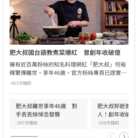
肥大叔國台語教煮菜爆紅　曾創年收破億
擁有近百萬粉絲的知名料理網紅「肥大叔」何裕
輝驚傳離世，享年46歲，官方粉絲專頁已證實噩
耗。肥大叔憑藉親切的國台語教學及招牌「嗶！
-463分鐘前
嗶！」口哨聲走紅，以簡單易學的台式家常菜深
獲大眾喜愛。從素人轉型為年營收破億的網紅，
他曾創下單月千萬業績，但也因長期高強度直播
肥大叔離世享年46歲　對
肥大叔猝逝曾自
導致健康亮紅燈，近期在鏡頭前身形明顯消瘦。
手丟丟妹悼念發聲
人！創年收破億
儘管生前曾預告因內部整頓暫停直播，卻不幸在
-397分鐘前
-358分鐘前
4日後傳出死訊。肥大叔的離世讓粉絲深感震驚