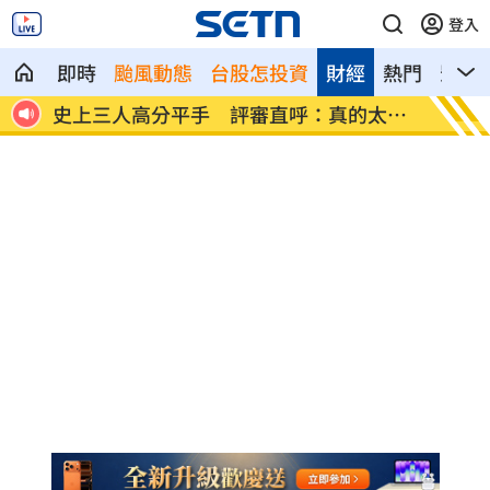
登入
即時
颱風動態
台股怎投資
財經
熱門
影音
文開酸
史上三人高分平手 評審直呼：真的太難
竊電2
評
訴