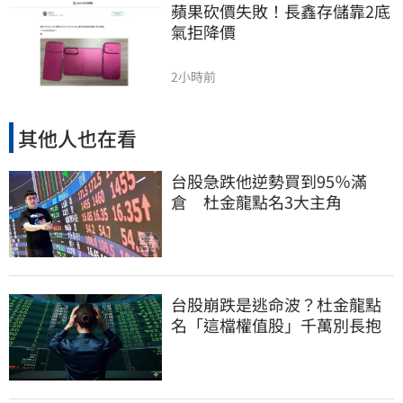
蘋果砍價失敗！長鑫存儲靠2底
氣拒降價
2小時前
其他人也在看
台股急跌他逆勢買到95％滿
倉 杜金龍點名3大主角
台股崩跌是逃命波？杜金龍點
名「這檔權值股」千萬別長抱