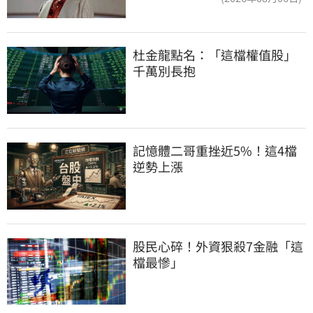
杜金龍點名：「這檔權值股」
千萬別長抱
記憶體二哥重挫近5%！這4檔
逆勢上漲
股民心碎！外資狠殺7金融「這
檔最慘」