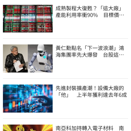
成熟製程大復甦？「這大廠」
產能利用率衝90% 目標價上
看220元
黃仁勳點名「下一波浪潮」鴻
海集團率先大爆發 台股這族
群全面噴出
先進封裝擴產潮！設備大廠的
「他」 上半年獲利達去年6成
南亞科加持轉入電子材料 南