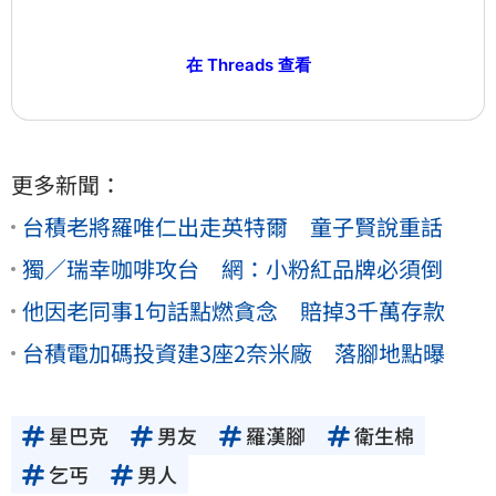
在 Threads 查看
更多新聞：
台積老將羅唯仁出走英特爾 童子賢說重話
獨／瑞幸咖啡攻台 網：小粉紅品牌必須倒
他因老同事1句話點燃貪念 賠掉3千萬存款
台積電加碼投資建3座2奈米廠 落腳地點曝
星巴克
男友
羅漢腳
衛生棉
乞丐
男人