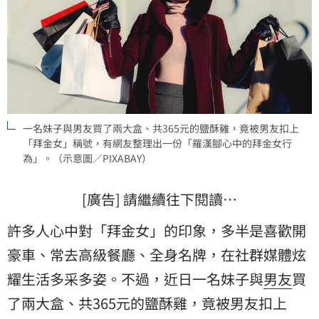
一名妹子與男友買了兩大盒、共365元的鹽酥雞，竟被男友扣上
「拜金女」稱號，有網友整理出一份「羅漢腳心中的拜金女行
為」。（示意圖／PIXABAY）
[廣告] 請繼續往下閱讀…
許多人心中對「拜金女」的印象，多半是喜歡開
豪車、常去高級餐廳、全身名牌，在社群媒體炫
耀生活多采多姿。不過，近日一名妹子與
男友
買
了兩大盒、共365元的鹽酥雞，竟被男友扣上