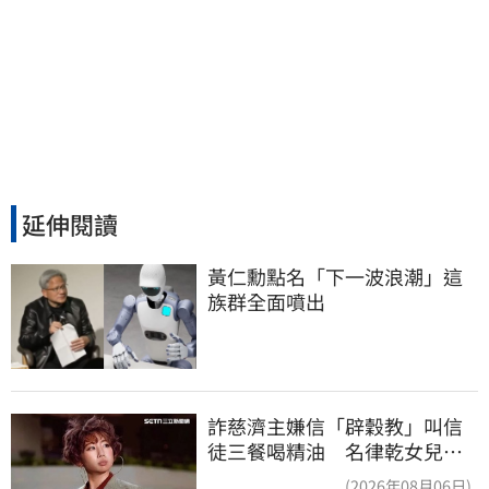
延伸閱讀
黃仁勳點名「下一波浪潮」這
族群全面噴出
詐慈濟主嫌信「辟穀教」叫信
徒三餐喝精油 名律乾女兒卻
吃鮑魚喝紅酒
(2026年08月06日)