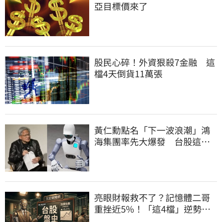
亞目標價來了
股民心碎！外資狠殺7金融 這
檔4天倒貨11萬張
黃仁勳點名「下一波浪潮」鴻
海集團率先大爆發 台股這族
群全面噴出
亮眼財報救不了？記憶體二哥
重挫近5%！「這4檔」逆勢上
漲扛起大旗