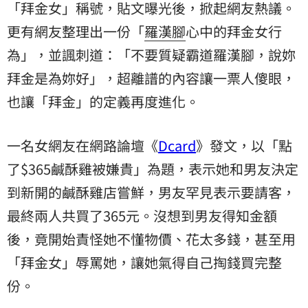
「拜金女」稱號，貼文曝光後，掀起網友熱議。
更有網友整理出一份「
羅漢腳
心中的拜金女行
為」，並諷刺道：「不要質疑霸道羅漢腳，說妳
拜金是為妳好」，超離譜的內容讓一票人傻眼，
也讓「拜金」的定義再度進化。
一名女網友在網路論壇《
Dcard
》發文，以「點
了$365鹹酥雞被嫌貴」為題，表示她和男友決定
到新開的鹹酥雞店嘗鮮，男友罕見表示要請客，
最終兩人共買了365元。沒想到男友得知金額
後，竟開始責怪她不懂物價、花太多錢，甚至用
「拜金女」辱罵她，讓她氣得自己掏錢買完整
份。