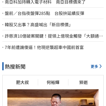
南亞科加持轉入電子材料 南亞目標價來了
盤前／台指夜盤彈285點 台股拚延續反彈
韓股又出事？高盛喊出「新目標價」
詐慈濟10億破案關鍵！提領上億現金觸發「大額通
報」神鬼律師遭擊落內幕
7年前遭譏傻逼！他現逆襲超車中國前首富
熱搜新聞
更多
肥大叔
何裕輝
猝逝