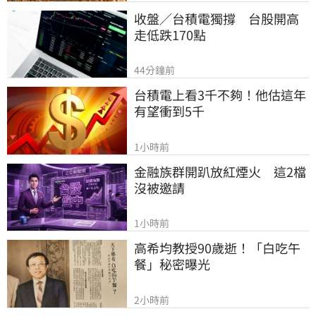
收盤／台積電獨撐　台股開高
走低跌170點
44分鐘前
台積電上看3千不夠！他估這年
有望衝到5千
1小時前
金融族群開趴放紅煙火　這2檔
沒被邀請
1小時前
高希均教授90歲逝！「白吃午
餐」秘密曝光
2小時前