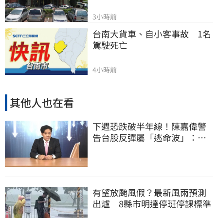
3小時前
台南大貨車、自小客事故　1名
駕駛死亡
4小時前
其他人也在看
下週恐跌破半年線！陳嘉偉警
告台股反彈屬「逃命波」：空
頭大屠殺剛開始
有望放颱風假？最新風雨預測
出爐 8縣市明達停班停課標準