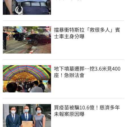
擋暴衝特斯拉「救很多人」賓
士車主身分曝
地下墳墓遷葬…挖3.6米見400
座！急辦法會
買疫苗被騙10.6億！慈濟多年
未報案原因曝