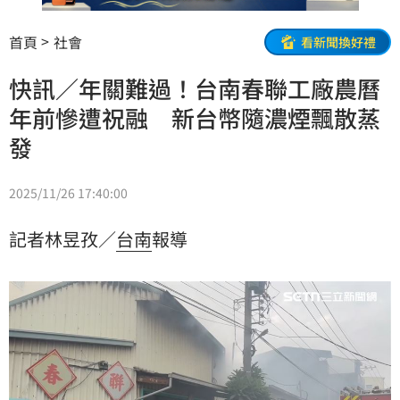
首頁
社會
看新聞換好禮
快訊／年關難過！台南春聯工廠農曆
年前慘遭祝融 新台幣隨濃煙飄散蒸
發
2025/11/26 17:40:00
記者林昱孜／
台南
報導