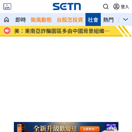
登入
即時
颱風動態
台股怎投資
社會
熱門
影音
守則」
美：東南亞詐騙園區多由中國背景組織主
拆監獄
導