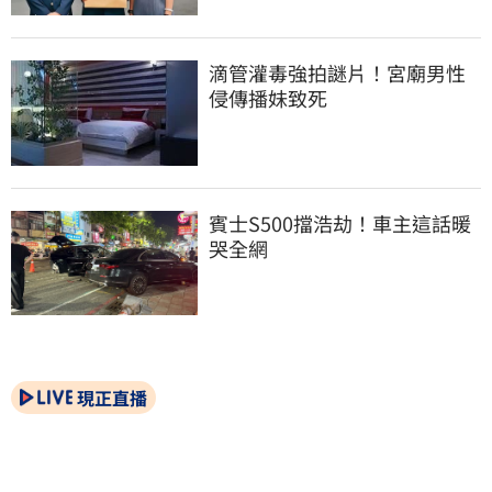
滴管灌毒強拍謎片！宮廟男性
侵傳播妹致死
賓士S500擋浩劫！車主這話暖
哭全網
現正直播