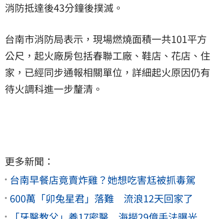
消防抵達後43分鐘後撲滅。
台南市消防局表示，現場燃燒面積一共101平方
公尺，起火廠房包括春聯工廠、鞋店、花店、住
家，已經同步通報相關單位，詳細起火原因仍有
待火調科進一步釐清。
更多新聞：
台南早餐店竟賣炸雞？她想吃害尪被抓毒駕
600萬「卯兔星君」落難 流浪12天回家了
「牙醫教父」養17密醫 海撈29億手法曝光