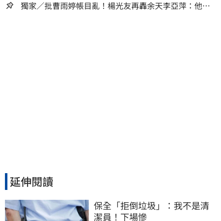
獨家／批曹雨婷帳目亂！楊光友再轟余天李亞萍：他們
工會跟演藝圈沒關
延伸閱讀
保全「拒倒垃圾」：我不是清
潔員！下場慘