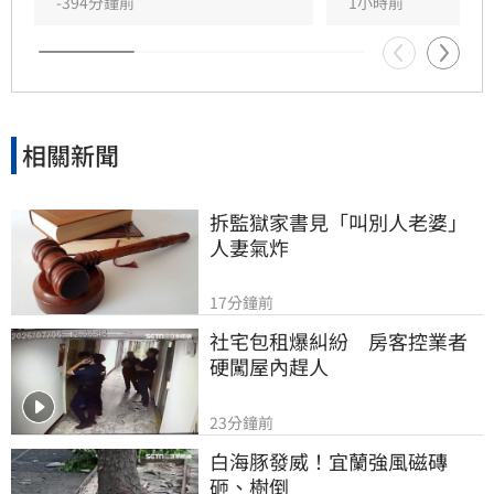
時批評現任理事長曹雨婷不應神隱，呼籲工會應
-394分鐘前
1小時前
展現具體作為照顧資深藝人，而非僅提供勞健保
功能。整起事件引發關注，田路路則強調目前先
處理身體狀況，後續發展仍待觀察。
相關新聞
拆監獄家書見「叫別人老婆」
人妻氣炸
17分鐘前
社宅包租爆糾紛　房客控業者
硬闖屋內趕人
23分鐘前
白海豚發威！宜蘭強風磁磚
砸、樹倒