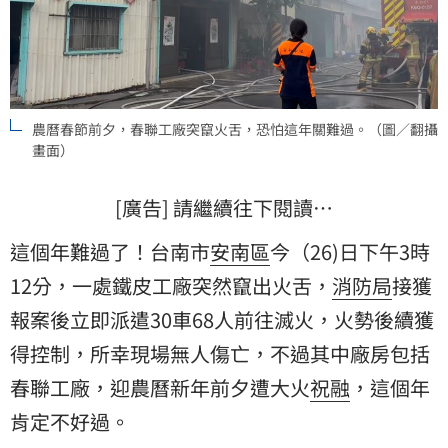
農曆春節前夕，春聯工廠突竄火舌，恐怕這年關難過。（圖／翻攝
畫面）
[廣告] 請繼續往下閱讀…
這個年難過了！台南市
安南區
今（26)日下午3時
12分，一處鐵皮工廠突然竄出火舌，
消防局
接獲
報案後立即派遣30車68人前往滅火，火勢後續獲
得控制，所幸現場無人傷亡，不過其中廠房包括
春聯
工廠，迎農曆新年前夕遭大火
祝融
，這個年
肯定不好過。