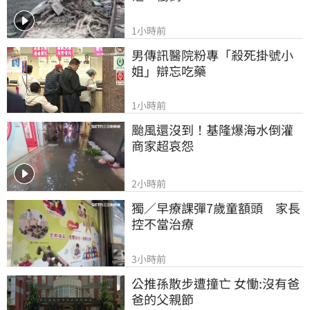
1小時前
男傳訊醫院粉專「殺死掛號小
姐」辯忘吃藥
1小時前
颱風還沒到！基隆爆海水倒灌 
商家超哀怨
2小時前
獨／早療課彈7歲童額頭　家長
控不當治療
3小時前
公推孫散步遭撞亡 女慟:沒有爸
爸的父親節