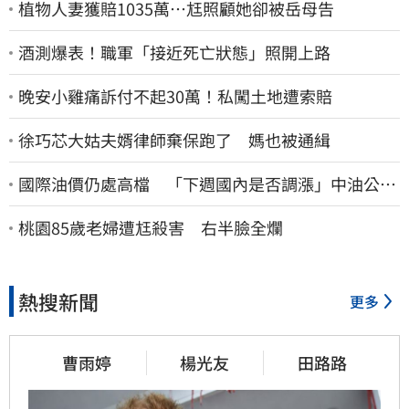
植物人妻獲賠1035萬…尪照顧她卻被岳母告
酒測爆表！職軍「接近死亡狀態」照開上路
晚安小雞痛訴付不起30萬！私闖土地遭索賠
徐巧芯大姑夫婿律師棄保跑了 媽也被通緝
國際油價仍處高檔 「下週國內是否調漲」中油公布
了
桃園85歲老婦遭尪殺害 右半臉全爛
熱搜新聞
更多
曹雨婷
楊光友
田路路