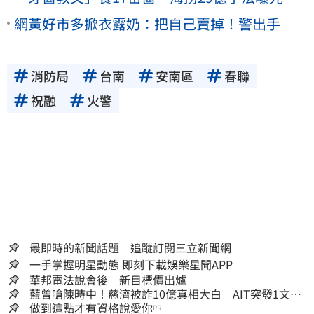
網黃好市多掀衣露奶：把自己賣掉！警出手
消防局
台南
安南區
春聯
祝融
火警
最即時的新聞話題 追蹤訂閱三立新聞網
一手掌握明星動態 即刻下載娛樂星聞APP
華邦電法說會後 新目標價出爐
藍曾嗆陳時中！慈濟被詐10億真相大白 AIT突發1文酸
爆…他笑：真的很會
做到這點才有資格說愛你
PR