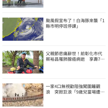
颱風假宣布了！白海豚來襲「1
縣市明停班停課」
父親節悲痛辭世！前彰化市代
蔡裕昌罹肺腺癌病逝 享壽71
歲
一家4口無視勸阻強闖圍籬觀
浪 突掀巨浪「9歲兒當場遭捲
入海」