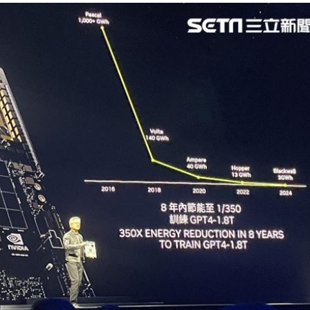
槓警
00:23
鎮濤
00:22
趨緩
00:19
成形
12:00
」氣
12:00
場！
10:30