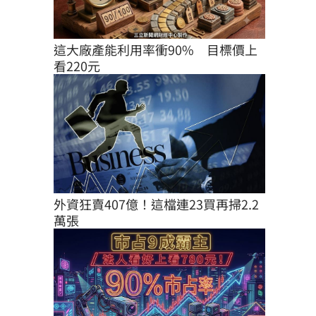
這大廠產能利用率衝90%　目標價上
看220元
外資狂賣407億！這檔連23買再掃2.2
萬張