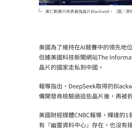
8國球員齊聚高雄 Formosa 7s掀足球
黃仁勳展示地表最強晶片Blackwell。（圖／資
理想混蛋號召粉絲跨海追星吃美食！
18:
美國為了維持在AI競賽中的領先地位
但據美國科技新聞網站The Inform
晶片的國家走私到中國。
報導指出，DeepSeek取得的Bl
備開發商檢驗過這些晶片後，再被
美國財經媒體CNBC報導，輝達的
有『幽靈資料中心』存在，也沒有