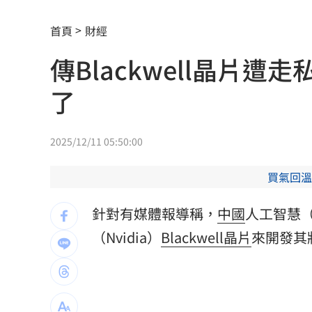
Q2獲利年增221% 愛普*EPS衝4.18元
首頁
財經
宏福苑大火調查出爐！菸頭引燃施工雜
傳Blackwell晶片遭
定投10年翻逾5倍 這檔吸引存股族卡位
了
新／四指齊揚！台指期飆破500點
00:48
慈濟遭詐10.6億元！全款拿回解方曝
00:
2025/12/11 05:50:00
稱龍蝦咬完就吐 爆李世宗要信徒喝精
買氣回溫
樂天女孩淚揭往事 愛意表達障礙遭重
針對有媒體報導稱，
中國
人工智慧
一張百萬太貴！他公開高價股買法：賺3
（Nvidia）
Blackwell
晶片
來開發其
獨／海外遊學增強外語 台人夯英、美
長尾獼猴失控狂襲居民！官方追查異常