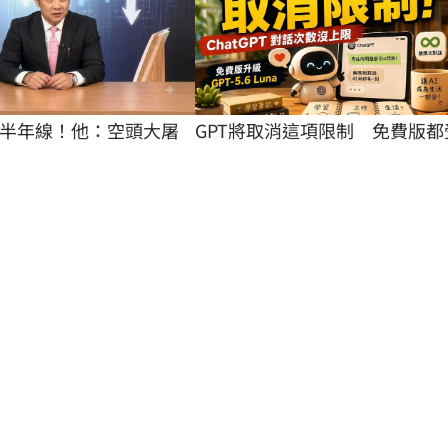
半年線！他：空頭大屠
GPT將取消這項限制　免費版都