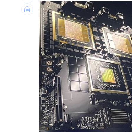
伊波拉失控！專家憂病毒恐已突變
00:23
飲料空盒找嘸地方丟 騎車咬著遭攔查
63歲章小蕙吐露心聲：後悔當年嫁給鍾
白海豚颱風擺盪逼近！雨到「這時」才
台灣彩券開獎直播中
20:31
LIVE三立+24小時直播
15:27
三立iNEWS新聞台線上直播
18:00
商場戰國來臨 台中「頂奢大道」逐漸
台彩父親節推新刮刮樂千萬頭獎超「爸
「拍片人的多重宇宙」職涯論壇9/12登