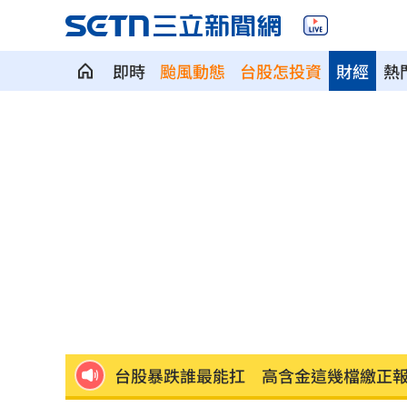
即時
颱風動態
台股怎投資
財經
熱
半導體與綠能雙箭頭！ 「它」霸氣狂賺
華許9月升息？ING：匯市在他與戰爭間
老後離婚財產怎麼分？ 丈夫退休金拒
「這餐飲集團」擺脫陰霾！上半年營收
賓士S500擋浩劫！車主這話暖哭全網
01
台股暴跌誰最能扛 高含金這幾檔繳正