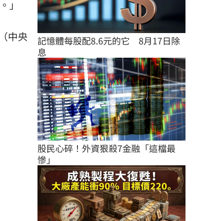
。」
（中央
記憶體每股配8.6元的它　8月17日除
息
股民心碎！外資狠殺7金融「這檔最
慘」