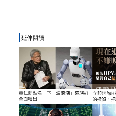
延伸閱讀
黃仁勳點名「下一波浪潮」這族群
立即諮詢H
全面噴出
的投資，把