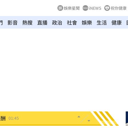
娛樂星聞
iNEWS
祝你健康
門
影音
熱搜
直播
政治
社會
娛樂
生活
健康
04:04
拉鋸
03:10
分
03:08
創高
03:06
:53
報酬
01:45