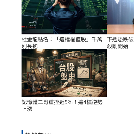
杜金龍點名：「這檔權值股」千萬
下週恐跌破
別長抱
殺剛開始
記憶體二哥重挫近5%！這4檔逆勢
上漲