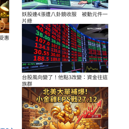
妖股連4漲遭八卦鏡收服　被動元件一
片綠
受惠
台股風向變了！他點3改變：資金往這
族群