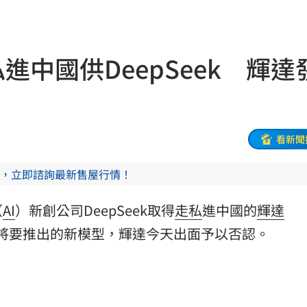
！
01:20
物
01:17
走私進中國供DeepSeek 輝
！
01:03
47
看新聞
油
00:43
，立即諮詢最新售屋行情！
擊
00:41
（
AI
）新創公司DeepSeek取得
走私
進中國的
輝達
0萬
00:36
將要推出的新模型，輝達今天出面予以否認。
、加
00:31
原因
00:26