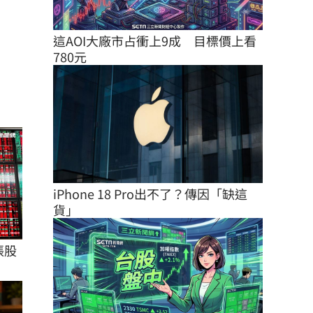
這AOI大廠市占衝上9成　目標價上看
780元
iPhone 18 Pro出不了？傳因「缺這
貨」
張股