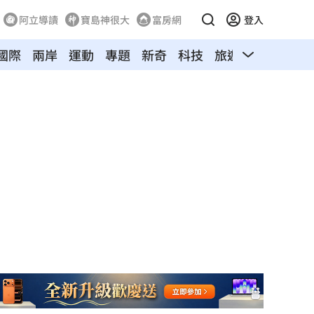
阿立導讀
寶島神很大
富房網
登入
國際
兩岸
運動
專題
新奇
科技
旅遊
汽車
寵物