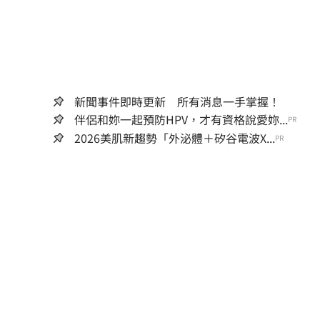
新聞事件即時更新 所有消息一手掌握！
伴侶和妳一起預防HPV，才有資格說愛妳...
PR
2026美肌新趨勢「外泌體＋矽谷電波X...
PR