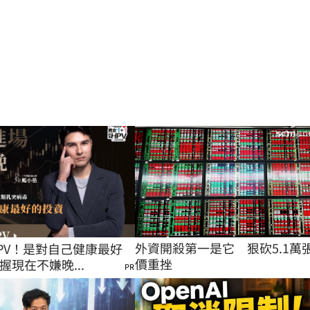
外資開殺第一是它　狠砍5.1萬
PV！是對自己健康最好
價重挫
握現在不嫌晚...
PR