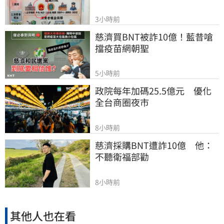
3小時前
慈濟買BNT被詐10億！藍昔嗆
擋疫苗網朝聖
5小時前
政院每年加碼25.5億元　優化
全台商圈夜市
8小時前
慈濟採購BNT遭詐10億　他：
不聽衛福部勸
8小時前
其他人也在看