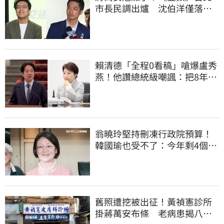
市長民調出爐 沈伯洋僅落後
5%
賴清德「全程0看稿」嗆爆盧秀
燕！他讚總統級嘲諷：把8年總
帳一次掀翻
翁曉玲堅持刪凍行政院預算！
韓國瑜也受不了：今年剩4個月
你思考一下
舊照遭挖被出征！黃禎憲診所
掛蔣萬安布條 老病患揭八仙