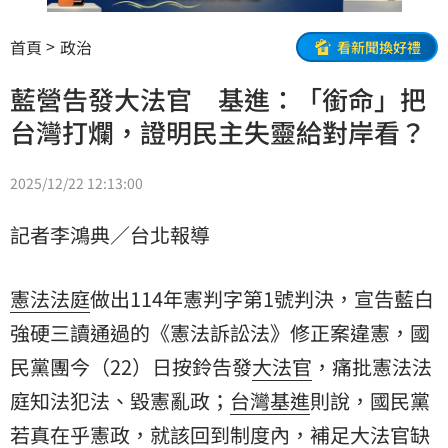
首頁
政治
看新聞換好禮
藍營告發大法官 基進：「銜命」把
台灣打爛，證明民主失靈給對岸看？
2025/12/22 12:13:00
記者李鴻典／台北報導
憲法法庭
做出114年憲判字第1號判決，宣告藍白
強硬三讀通過的《憲法訴訟法》修正案違憲，
國
民黨
團今（22）日按鈴告發
大法官
，痛批憲法法
庭知法犯法、毀憲亂政；
台灣基進
則說，國民黨
若真在乎憲政，就該回到制度內，補足大法官缺