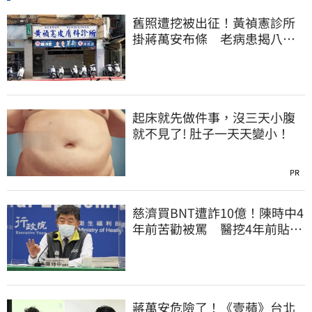
舊照遭挖被出征！黃禎憲診所
掛蔣萬安布條 老病患揭八仙
塵爆暖舉聲援
起床就先做件事，沒三天小腹
就不見了! 肚子一天天變小！
PR
慈濟買BNT遭詐10億！陳時中4
年前苦勸被罵 醫挖4年前貼
文：藍白全翻車
蔣萬安危險了！《壹蘋》台北