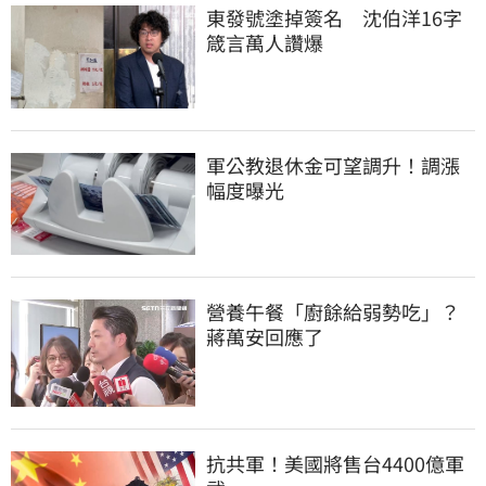
東發號塗掉簽名　沈伯洋16字
箴言萬人讚爆
軍公教退休金可望調升！調漲
幅度曝光
營養午餐「廚餘給弱勢吃」？
蔣萬安回應了
抗共軍！美國將售台4400億軍