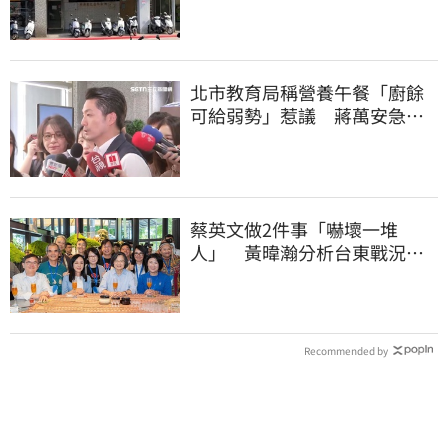
塵爆暖舉聲援
北市教育局稱營養午餐「廚餘
可給弱勢」惹議 蔣萬安急
喊：不會這樣做
蔡英文做2件事「嚇壞一堆
人」 黃暐瀚分析台東戰況：
變成五五波
Recommended by