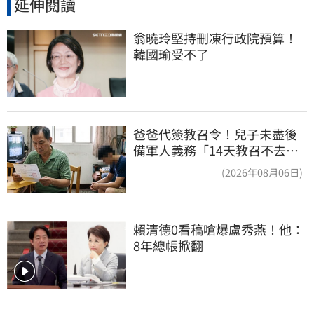
延伸閱讀
翁曉玲堅持刪凍行政院預算！
韓國瑜受不了
爸爸代簽教召令！兒子未盡後
備軍人義務「14天教召不去」
換3個月刑期
(2026年08月06日)
賴清德0看稿嗆爆盧秀燕！他：
8年總帳掀翻