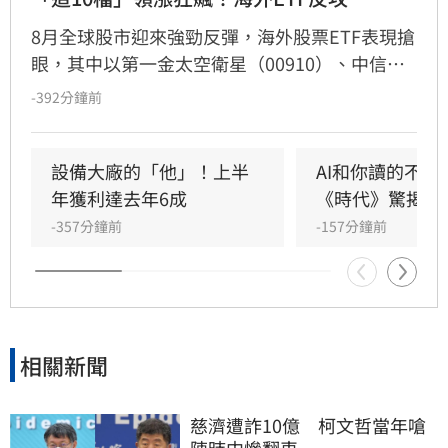
8月全球股市迎來強勁反彈，海外股票ETF表現搶
眼，其中以第一金太空衛星（00910）、中信日
本半導體（00954）及台新日本半導體
-392分鐘前
（00951）漲幅逾10%最為強勢。分析指出，此
波反彈主要受惠於財報優於預期及低軌衛星通訊
商機，加上七月跌深後的補漲效應。法人表示，
設備大廠的「他」！上半
AI和你讀的不同
太空衛星與半導體產業具高波動特性，且月底面
年獲利達去年6成
《時代》驚揭1
臨指數權重調整，建議投資人避免盲目追高，應
-357分鐘前
-157分鐘前
採取定期定額或逢回檔分批佈局策略，長線布局
具潛力的科技前瞻產業，以在震盪行情中穩健勝
出。
相關新聞
慈濟遭詐10億　柯文哲當年嗆