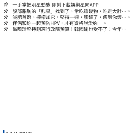
一手掌握明星動態 即刻下載娛樂星聞APP
腹部脂肪的「剋星」找到了，常吃這幾物，吃走大肚
PR
囊，瘦出小蠻腰
減肥首選，檸檬加它，堅持一週，腰細了，瘦到你懷疑
PR
人生
伴侶和妳一起預防HPV，才有資格說愛妳！
PR
翁曉玲堅持刪凍行政院預算！韓國瑜也受不了：今年剩4
個月你思考一下