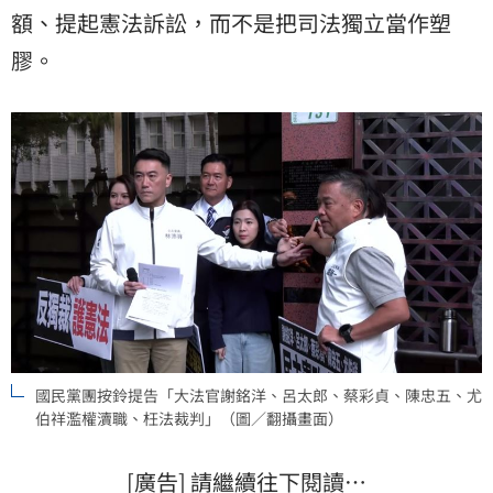
額、提起憲法訴訟，而不是把司法獨立當作塑
膠。
國民黨團按鈴提告「大法官謝銘洋、呂太郎、蔡彩貞、陳忠五、尤
伯祥濫權瀆職、枉法裁判」（圖／翻攝畫面）
[廣告] 請繼續往下閱讀…