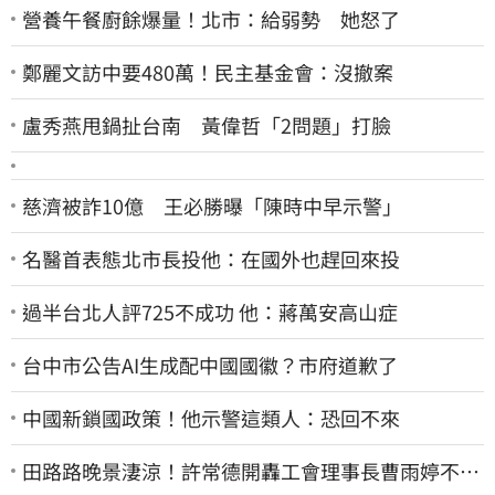
營養午餐廚餘爆量！北市：給弱勢 她怒了
鄭麗文訪中要480萬！民主基金會：沒撤案
盧秀燕甩鍋扯台南 黃偉哲「2問題」打臉
慈濟被詐10億 王必勝曝「陳時中早示警」
名醫首表態北市長投他：在國外也趕回來投
過半台北人評725不成功 他：蔣萬安高山症
台中市公告AI生成配中國國徽？市府道歉了
中國新鎖國政策！他示警這類人：恐回不來
田路路晚景淒涼！許常德開轟工會理事長曹雨婷不忍