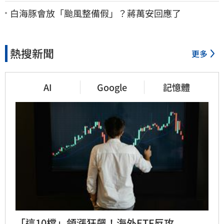
了：別只包紅包慰問
白海豚會放「颱風整備假」？蔣萬安回應了
熱搜新聞
更多
AI
Google
記憶體
「這10檔」領漲狂飆！海外ETF反攻