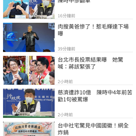
陳時中慘翻車
16分鐘前
肉搜黃爸慘了！惹毛輝達下場
曝
39分鐘前
台北市長投票結果曝　她驚
喊：蔣該緊張了
2小時前
慈濟遭詐10億　陳時中4年前苦
勸1句被罵爆
2小時前
台中社宅驚見中國國徽！網全
炸鍋