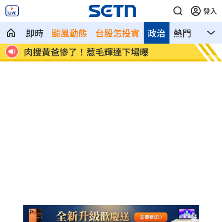
登入
即時
颱風動態
台股怎投資
政治
熱門
影音
盟
肉搜黃爸慘了！惹毛輝達下場曝
川普簽
遊