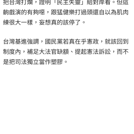
把台灣打爛，證明「民主失靈」給對岸看。但這
齣戲演的有夠噁，跟猛健樂打過頭還自以為肌肉
練很大一樣，妄想真的該停了。
台灣基進強調，國民黨若真在乎憲政，就該回到
制度內，補足大法官缺額、提起憲法訴訟，而不
是把司法獨立當作塑膠。