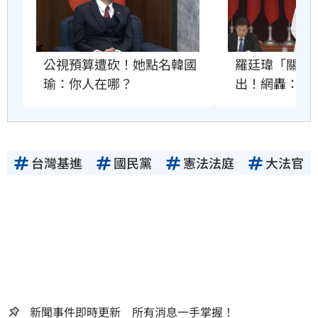
公視預算遭砍！她點名韓國
羅廷瑋「關麥
瑜：你人在哪？
出！網轟：沒
台灣基進
國民黨
憲法法庭
大法官
新聞事件即時更新 所有消息一手掌握！