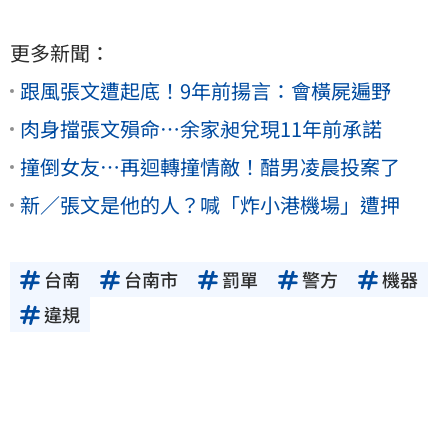
更多新聞：
跟風張文遭起底！9年前揚言：會橫屍遍野
肉身擋張文殞命…余家昶兌現11年前承諾
撞倒女友…再迴轉撞情敵！醋男凌晨投案了
新／張文是他的人？喊「炸小港機場」遭押
台南
台南市
罰單
警方
機器
違規