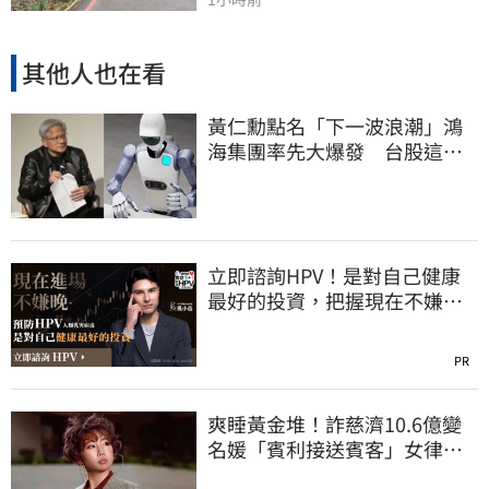
其他人也在看
黃仁勳點名「下一波浪潮」鴻
海集團率先大爆發 台股這族
群全面噴出
立即諮詢HPV！是對自己健康
最好的投資，把握現在不嫌
晚！
PR
爽睡黃金堆！詐慈濟10.6億變
名媛「賓利接送賓客」女律師
超奢華生活曝光