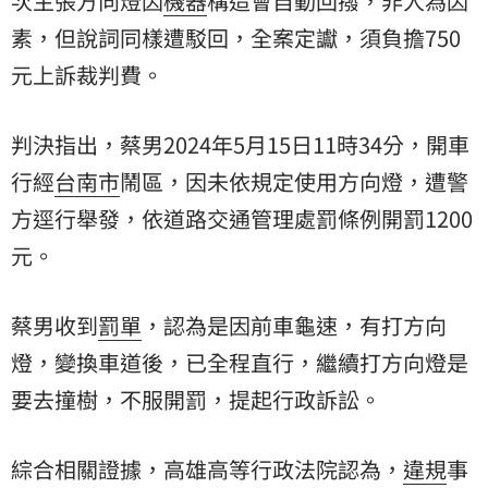
次主張方向燈因
機器
構造會自動回撥，非人為因
素，但說詞同樣遭駁回，全案定讞，須負擔750
元上訴裁判費。
判決指出，蔡男2024年5月15日11時34分，開車
行經
台南市
鬧區，因未依規定使用方向燈，遭警
方逕行舉發，依道路交通管理處罰條例開罰1200
元。
蔡男收到
罰單
，認為是因前車龜速，有打方向
燈，變換車道後，已全程直行，繼續打方向燈是
要去撞樹，不服開罰，提起行政訴訟。
綜合相關證據，高雄高等行政法院認為，
違規
事