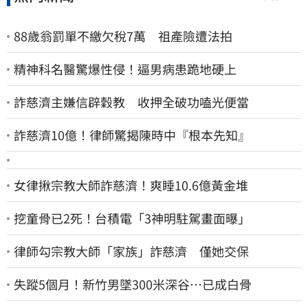
88歲翁罰單不繳欠稅7萬 祖產險遭法拍
精神科名醫驚爆性侵！逼男病患跪地硬上
詐慈濟主嫌信辟穀教 收押全破功嗑光便當
詐慈濟10億！律師驚揭陳時中『根本先知』
女律揪宗教大師詐慈濟！爽睡10.6億黃金堆
挖童骨已2死！台積電「3神明駐駕畫面曝」
律師勾宗教大師「家族」詐慈濟 僅她交保
失蹤5個月！新竹男墜300米深谷…已成白骨