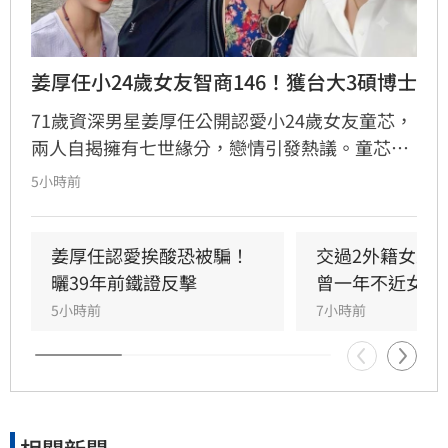
姜厚任小24歲女友智商146！獲台大3碩博士
71歲資深男星姜厚任公開認愛小24歲女友童芯，
兩人自揭擁有七世緣分，戀情引發熱議。童芯被
譽為全方位學霸，擁有146高智商，不僅取得台
5小時前
大三個碩士與博士學位，更曾在美擔任科技研究
員18年。姜厚任因惜才擔任其事業集團總裁，協
助管理跨領域資源，讓童芯專注研發。童芯除學
姜厚任認愛挨酸恐被騙！
交過2外籍女友
術成就外，還具備特殊靈性體驗，曾在廟宇創下
曬39年前鐵證反擊
曾一年不近女色
連續擲出42個聖筊的奇蹟。兩人超越傳統男女情
5小時前
7小時前
愛，以理性思維與能力互補模式，共同經營科
技、文化與農業事業，展開跨越世紀的合作使
命。