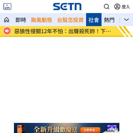
登入
即時
颱風動態
台股怎投資
社會
熱門
影音
惡狼性侵關12年不怕：出聲殺死妳！下場
上架4
曝