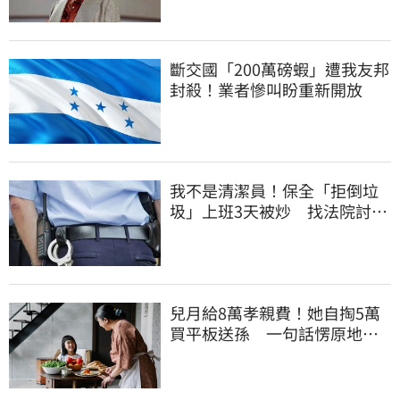
斷交國「200萬磅蝦」遭我友邦
封殺！業者慘叫盼重新開放
我不是清潔員！保全「拒倒垃
圾」上班3天被炒 找法院討公
道結果出爐
兒月給8萬孝親費！她自掏5萬
買平板送孫 一句話愣原地
「傷心不已」