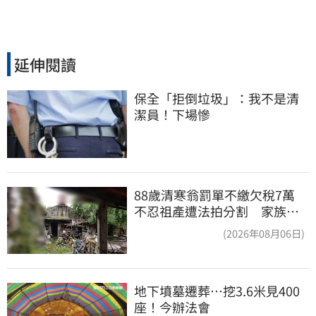
延伸閱讀
保全「拒倒垃圾」：我不是清
潔員！下場慘
88歲清寒翁罰單不繳欠稅7萬
不忍祖產遭法拍分割 家族按
月代繳償債
(2026年08月06日)
地下墳墓遷葬…挖3.6米見400
座！今辦法會