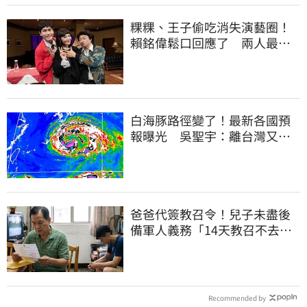
粿粿、王子偷吃消失演藝圈！
賴銘偉鬆口回應了 兩人最新
近況曝光
白海豚路徑變了！最新各國預
報曝光 吳聖宇：離台灣又更
近一點
爸爸代簽教召令！兒子未盡後
備軍人義務「14天教召不去」
換3個月刑期
Recommended by