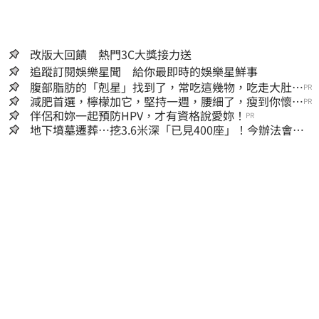
改版大回饋 熱門3C大獎接力送
追蹤訂閱娛樂星聞 給你最即時的娛樂星鮮事
腹部脂肪的「剋星」找到了，常吃這幾物，吃走大肚
PR
囊，瘦出小蠻腰
減肥首選，檸檬加它，堅持一週，腰細了，瘦到你懷疑
PR
人生
伴侶和妳一起預防HPV，才有資格說愛妳！
PR
地下墳墓遷葬…挖3.6米深「已見400座」！今辦法會安
撫祖先