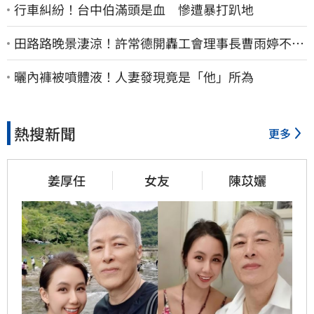
行車糾紛！台中伯滿頭是血 慘遭暴打趴地
田路路晚景淒涼！許常德開轟工會理事長曹雨婷不忍
了：別只包紅包慰問
曬內褲被噴體液！人妻發現竟是「他」所為
熱搜新聞
更多
姜厚任
女友
陳苡孋