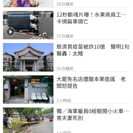
29分鐘前
12秒斷魂片曝！水果商員工…
卡擠扁車頭亡
37分鐘前
慈濟買疫苗被詐10億　聲明1句
醫轟：太瞎
50分鐘前
大罷免名店遭酸本業造謠　老
闆怒提告
1小時前
獨／海軍雇員0經驗開小火車…
害夫妻死別
1小時前