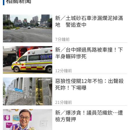
相關新聞
新／土城砂石車滲漏爛泥掉滿
地　警追查中
7分鐘前
新／台中婦過馬路被車撞！下
半身輾碎慘死
12分鐘前
惡狼性侵關12年不怕：出聲殺
死妳！下場曝
21分鐘前
新／爆涉貪！議員范織欽…遭
檢方聲押