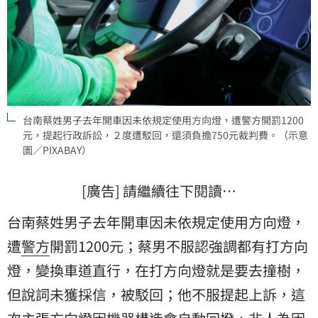
台南蔡姓男子去年開車因未依規定使用方向燈，遭警方開罰1200
元，提起行政訴訟，２度遭駁回，還須負擔750元裁判費。（示意
圖／PIXABAY）
[廣告] 請繼續往下閱讀…
台南蔡姓男子去年開車因未依規定使用方向燈，
遭
警方
開罰1200元；蔡男不服認強調都有打方向
燈，變換車道直行，在打方向燈就是要去撞樹，
但說詞未獲採信，被駁回；他不服提起上訴，這