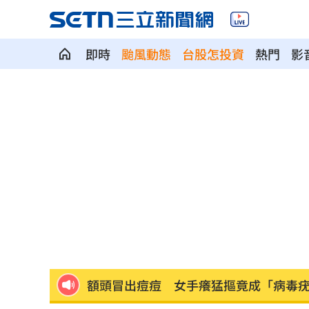
即時
颱風動態
台股怎投資
熱門
影
勞動部：Uber Eats疊單計算方式違法
00
斷交國200萬磅蝦遭我友邦封殺！業者慘
新北待售餘屋萬8戶 永和竟只賣贏八里
為5億商機翻臉 肥大叔插刀：要死一起
杜金龍點名：「這檔權值股」千萬別長
額頭冒出痘痘 女手癢猛摳竟成「病毒
政院每年加碼25.5億元 優化全台商圈