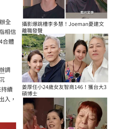
辦全
攝影爆跳槽李多慧！Joeman憂建文
離職發聲
指相信
4合體
辦
調
沉
姜厚任小24歲女友智商146！獲台大3
來持續
碩博士
出入，