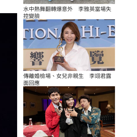
水中熱舞翻轉爆意外　李雅英當場失
控變臉
傳離婚檢場、女兒非親生　李翊君露
面回應