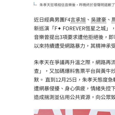
朱孝天狂噴相信音樂後，昨晚終於發聲明道歉了
近日經典男團F4
言承旭
、
吳建豪
、
新巡演「F✦ FOREVER恆星之城」
音樂曾提出3項要求遭他拒絕後，即
以來持續遭受網路暴力，其精神承
朱孝天在爭議再升溫之際，網路再
查」，又加碼爆料售票平台與黃牛
默。 直到12月25日，朱孝天態
遭網暴侵擾、身心俱疲，情緒失控
造成揣測並佔用公共資源，向公眾