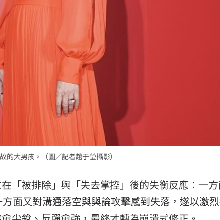
故的大男孩。（圖／記者趙于瑩攝影）
立在「被排除」與「失去掌控」後的失衡反應：一方
一方面又對溝通落空與輿論攻擊感到失落，遂以激烈
控愈尖銳、反彈愈強，最終才轉為崩潰式修正。