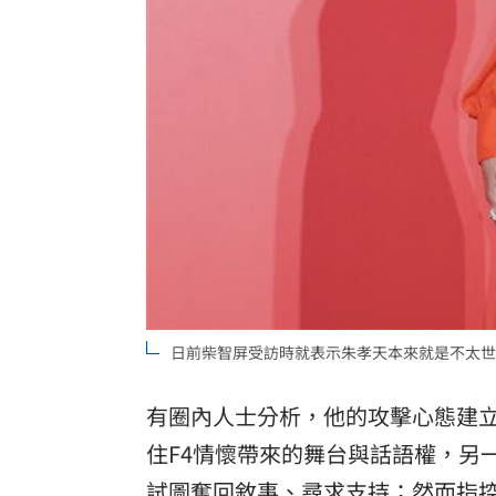
日前柴智屏受訪時就表示朱孝天本來就是不太世
有圈內人士分析，他的攻擊心態建
住F4情懷帶來的舞台與話語權，另
試圖奪回敘事、尋求支持；然而指