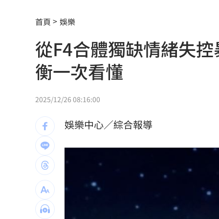
癌末男缺錢鋌而走險 3D玩具熊夾藏K
首頁
娛樂
環法自行車賽爆作弊！女靠胸部裝備降
從F4合體獨缺情緒失
學霸牙醫槓離職員工 為3萬筆電互告慘
衡一次看懂
俄羅斯蝗害肆虐如末日 網驚：聖經十
慈濟採購BNT遭詐10億 他：不聽衛福
2025/12/26 08:16:00
蔡英文做2件事 黃暐瀚：台東變五五波
娛樂中心／綜合報導
蔣萬安危險了！《壹蘋》台北市...
23:00
「地獄酷暑」襲南韓 礦泉水曝曬恐致
父親節真的快樂嗎？房貸10年暴增逾400
律師勾宗教大師「家族」詐慈濟 僅她