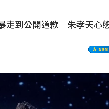
他命
23:16
風阻
23:14
控暴走到公開道歉 朱孝天心
勝
23:10
災
23:06
部勸
23:05
看新聞
23:03
癌
23:00
萬
22:59
交保
22:58