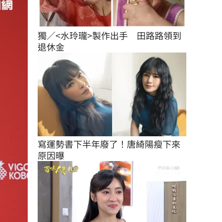
獨／<水玲瓏>製作出手　田路路領到
退休金
寫運勢書下半年廢了！唐綺陽瘦下來
原因曝