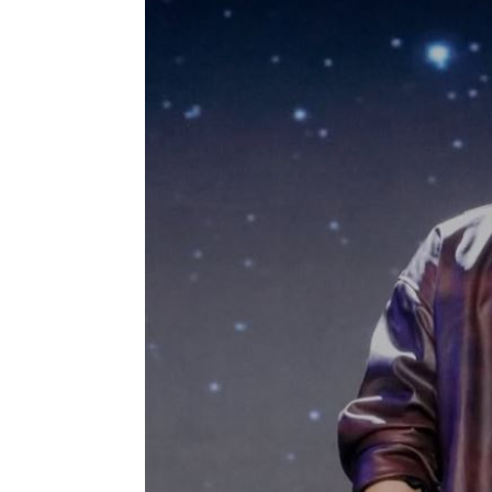
富豪遭大義滅親！偷生子竟盜鄰居身份
慈濟遭詐10億買疫苗！他點出更麻煩的
日神級甜點快閃台北！連5天「買一送一
台灣彩券開獎直播中
20:31
LIVE三立+24小時直播
15:27
三立iNEWS新聞台線上直播
18:00
理想混蛋號召粉絲跨海追星吃美食！
18: