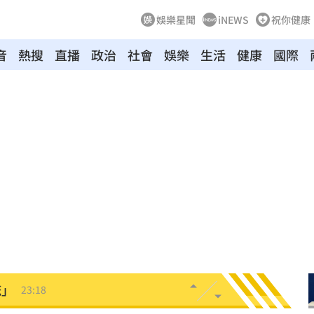
娛樂星聞
iNEWS
祝你健康
音
熱搜
直播
政治
社會
娛樂
生活
健康
國際
:19
叫
23:54
！
23:47
死
23:32
抱
23:25
疣」
23:18
夜市
23:17