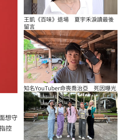
王凱《百味》退場　夏宇禾淚讀最後
留言
知名YouTuber命喪喬治亞　死因曝光
面想守
指控