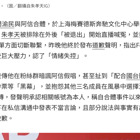
。（圖／翻攝自朱孝天IG）
周渝民
與阿信合體，於上海梅賽德斯奔馳文化中心舉
，
朱孝天
被排除在外後「被退出」開始直播喊冤，並
單方面切斷聯繫，昨晚他終於發布
道歉
聲明，指出F
受巨大壓力，認了「情緒失控」。
流傳他在粉絲群暗諷阿信假唱，甚至扯到「配合
國台
炒票等「黑幕」，並抱怨其他三名成員在風暴中選擇
度急轉，發聲明承認相關帳號為本人，稱自合體事件以
下在私信溝通中發表不當言論，且部分說法與事實有
致歉。