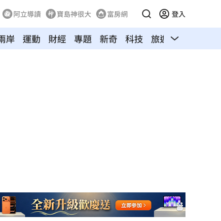
阿立導讀
寶島神很大
富房網
登入
兩岸
運動
財經
專題
新奇
科技
旅遊
汽車
寵物