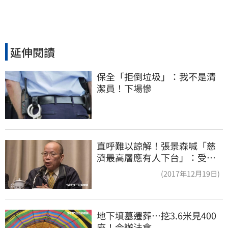
延伸閱讀
保全「拒倒垃圾」：我不是清
潔員！下場慘
直呼難以諒解！張景森喊「慈
濟最高層應有人下台」：受害
者是捐款的大眾
(2017年12月19日)
地下墳墓遷葬…挖3.6米見400
座！今辦法會