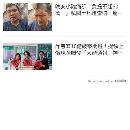
晚安小雞痛訴「負擔不起30
萬！」私闖土地遭索賠 崩
潰：不接受漫天要價
詐慈濟10億破案關鍵！提領上
億現金觸發「大額通報」神鬼
律師遭擊落內幕
Recommended by