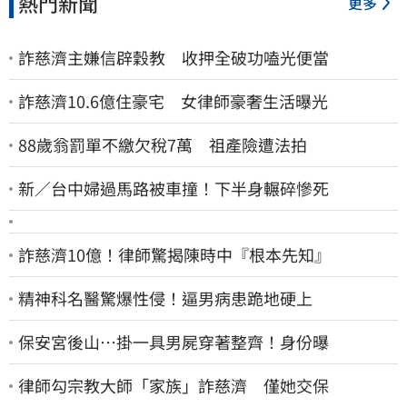
熱門新聞
更多
詐慈濟主嫌信辟穀教 收押全破功嗑光便當
詐慈濟10.6億住豪宅 女律師豪奢生活曝光
88歲翁罰單不繳欠稅7萬 祖產險遭法拍
新／台中婦過馬路被車撞！下半身輾碎慘死
詐慈濟10億！律師驚揭陳時中『根本先知』
精神科名醫驚爆性侵！逼男病患跪地硬上
保安宮後山…掛一具男屍穿著整齊！身份曝
律師勾宗教大師「家族」詐慈濟 僅她交保