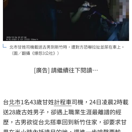
北市甘姓司機載送古男到新竹時，遭對方恐嚇拉扯並尿在車上。
（圖／翻攝《爆怨3公社》）
[廣告] 請繼續往下閱讀…
台
北市
1名43歲甘姓
計程車
司機，24日凌晨2時載
送28歲古姓男子，卻遇上職業生涯最離譜的經
歷，古男欲從台北搭車回到新竹住家，卻要求甘
男在半小時內抵達目的地，還進一步嗆聲要輸