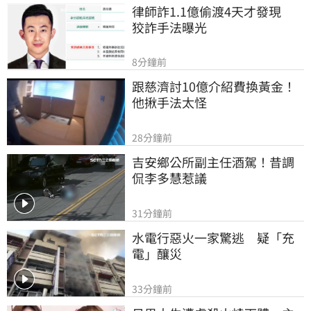
律師詐1.1億偷渡4天才發現　
狡詐手法曝光
8分鐘前
跟慈濟討10億介紹費換黃金！
他揪手法太怪
28分鐘前
吉安鄉公所副主任酒駕！昔調
侃李多慧惹議
31分鐘前
水電行惡火一家驚逃　疑「充
電」釀災
33分鐘前