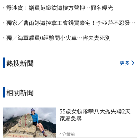
爆涉貪！議員范織欽遭檢方聲押…罪名曝光
獨家／曹雨婷遭控拿工會錢買豪宅！李亞萍不忍發
聲：余天管工會都貼錢
獨／海軍雇員0經驗開小火車…害夫妻死別
熱搜新聞
更多
相關新聞
55歲女領隊攀八大秀失聯2天　
家屬急尋
4分鐘前