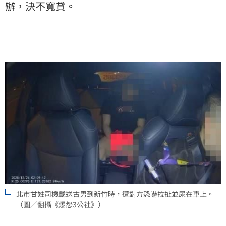
辦，決不寬貸。
北市甘姓司機載送古男到新竹時，遭對方恐嚇拉扯並尿在車上。
（圖／翻攝《爆怨3公社》）