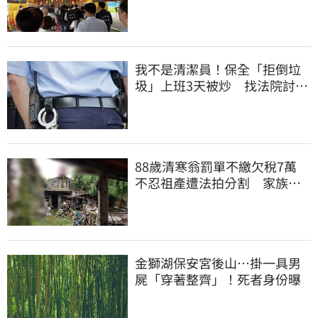
我不是清潔員！保全「拒倒垃
圾」上班3天被炒 找法院討公
道結果出爐
88歲清寒翁罰單不繳欠稅7萬
不忍祖產遭法拍分割 家族按
月代繳償債
金獅湖保安宮後山…掛一具男
屍「穿著整齊」！死者身份曝