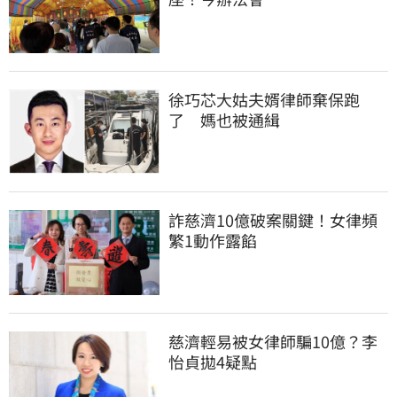
徐巧芯大姑夫婿律師棄保跑
了　媽也被通緝
詐慈濟10億破案關鍵！女律頻
繁1動作露餡
慈濟輕易被女律師騙10億？李
怡貞拋4疑點