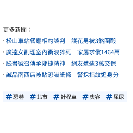
更多新聞：
松山車站餐廳相約談判 護花男被3煞圍毆
廣達女副理室內衝浪猝死 家屬求償1464萬
臉書號召傳承鄭捷精神 網友遭逮3萬交保
誠品南西店被貼恐嚇紙條 警採指紋追身分
恐嚇
北市
計程車
奧客
尿尿