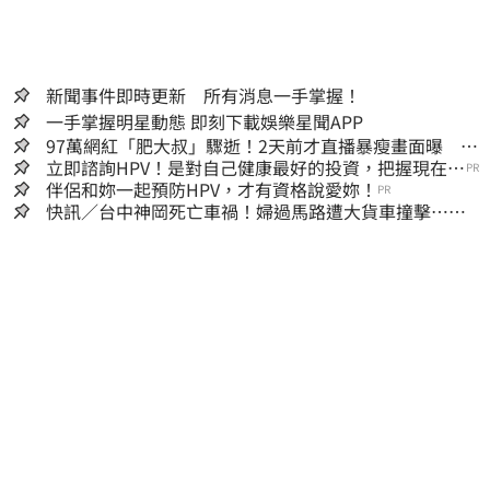
新聞事件即時更新 所有消息一手掌握！
一手掌握明星動態 即刻下載娛樂星聞APP
97萬網紅「肥大叔」驟逝！2天前才直播暴瘦畫面曝 網
淚崩：一路好走
立即諮詢HPV！是對自己健康最好的投資，把握現在不
PR
嫌晚！
伴侶和妳一起預防HPV，才有資格說愛妳！
PR
快訊／台中神岡死亡車禍！婦過馬路遭大貨車撞擊…下
半身輾碎慘死路口