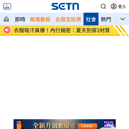
登入
即時
颱風動態
台股怎投資
社會
熱門
影音
我放
衣服吸汗臭爆！內行揭密：夏天別穿2材質
睡得久