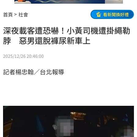
首頁
社會
看新聞換好禮
深夜載客遭恐嚇！小黃司機遭掛繩勒
脖 惡男還脫褲尿新車上
2025/12/26 20:46:00
記者楊忠翰／台北報導