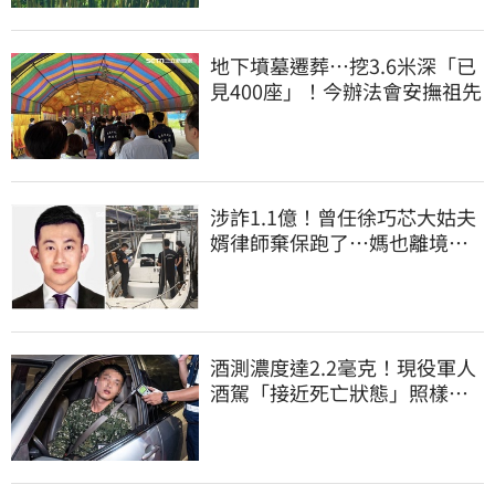
地下墳墓遷葬…挖3.6米深「已
見400座」！今辦法會安撫祖先
涉詐1.1億！曾任徐巧芯大姑夫
婿律師棄保跑了…媽也離境
桃檢發通緝
酒測濃度達2.2毫克！現役軍人
酒駕「接近死亡狀態」照樣開
車上路遭勒退