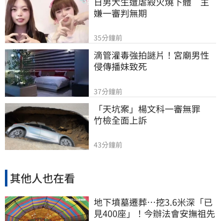
日男大生遭虐殺火燒下體　主
嫌一審判無期
35分鐘前
滴管灌毒強拍謎片！宮廟男性
侵傳播妹致死
37分鐘前
「天坑案」楊文科一審無罪　
竹檢全面上訴
43分鐘前
其他人也在看
地下墳墓遷葬…挖3.6米深「已
見400座」！今辦法會安撫祖先