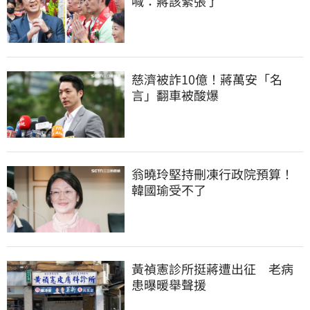
喊：蔣該緊張了
慈濟被詐10億！蔣萬安「名
言」翻車被酸爆
翁曉玲堅持刪凍行政院預算！
韓國瑜受不了
黃禎憲診所挺蔣遭出征　老病
患曝暖舉聲援