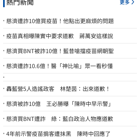
熱門新聞
更多
慈濟遭詐10億買疫苗！他點出更麻煩的問題
疫苗真相曝陳實中要求道歉 蔣萬安這樣說
慈濟買BNT被詐10億！藍昔嗆擋疫苗網朝聖
慈濟遭詐10.6億！醫「神比喻」眾一看秒懂
轟藍營5人造謠政客 林楚茵：出來道歉！
慈濟被詐10億 王必勝曝「陳時中早示警」
慈濟買BNT遭詐 綠：藍白政治人物應道歉
4年前示警疫苗掮客遭抹黑 陳時中回應了