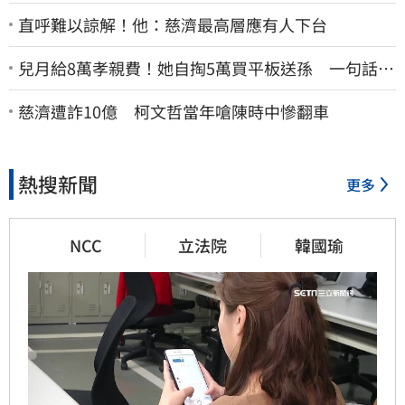
直呼難以諒解！他：慈濟最高層應有人下台
兒月給8萬孝親費！她自掏5萬買平板送孫 一句話愣
原地「傷心不已」
慈濟遭詐10億 柯文哲當年嗆陳時中慘翻車
熱搜新聞
更多
NCC
立法院
韓國瑜