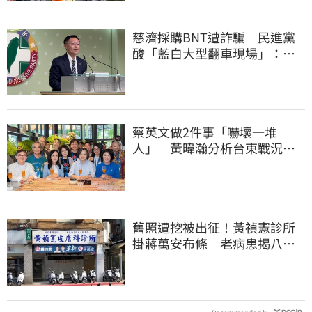
慈濟採購BNT遭詐騙 民進黨
酸「藍白大型翻車現場」：應
為無端抹黑道歉
蔡英文做2件事「嚇壞一堆
人」 黃暐瀚分析台東戰況：
變成五五波
舊照遭挖被出征！黃禎憲診所
掛蔣萬安布條 老病患揭八仙
塵爆暖舉聲援