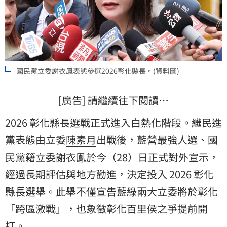
國民黨立委謝衣鳳表態參選2026彰化縣長。(資料圖)
[廣告] 請繼續往下閱讀…
2026 彰化縣長選戰正式進入白熱化階段。繼民進
黨表態由立委
陳素月
出戰後，藍營最強人選、
國
民黨
籍立委
謝衣鳯
於今（28）日正式對外宣示，
經過長期評估與地方勸進，決定投入 2026
彰化
縣長選舉
。此舉不僅宣告藍綠兩大立委將於彰化
「跨區激戰」，也象徵彰化百里侯之爭提前開
打。