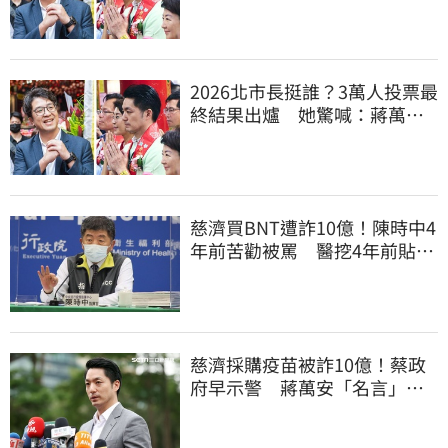
真該緊張了
2026北市長挺誰？3萬人投票最
終結果出爐 她驚喊：蔣萬安
真該緊張了
慈濟買BNT遭詐10億！陳時中4
年前苦勸被罵 醫挖4年前貼
文：藍白全翻車
慈濟採購疫苗被詐10億！蔡政
府早示警 蔣萬安「名言」翻
車被酸爆