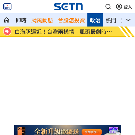
登入
即時
颱風動態
台股怎投資
政治
熱門
影音
雨最劇時間
陳時中示警勿信疫苗掮客 鄭麗文竟扯這
句