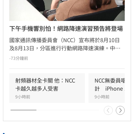
下午手機響別怕！網路降速演習預告將登場
國家通訊傳播委員會（NCC）宣布將於8月10日
及8月13日，分區進行行動網路降速演練。中部
地區將於10日下午2時30分至3時實施，北部則於
-73分鐘前
13日同一時段進行。為提醒民眾，將於今（7）
日下午2時30分發布災防告警細胞廣播訊息，
NCC提醒，到時候可別嚇到了！
射頻器材全卡關 他：NCC
NCC無委員唱獨
卡越久越多人受害
計　iPhone 1
9小時前
9小時前