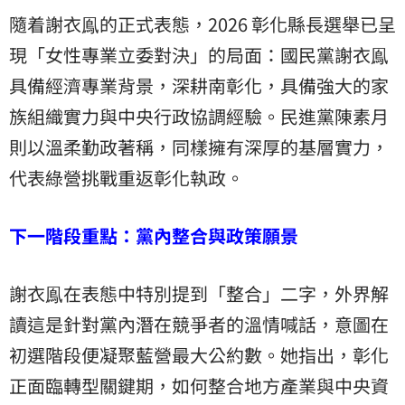
隨着謝衣鳯的正式表態，2026 彰化縣長選舉已呈
現「女性專業立委對決」的局面：國民黨謝衣鳯
具備經濟專業背景，深耕南彰化，具備強大的家
族組織實力與中央行政協調經驗。民進黨陳素月
則以溫柔勤政著稱，同樣擁有深厚的基層實力，
代表綠營挑戰重返彰化執政。
下一階段重點：黨內整合與政策願景
謝衣鳯在表態中特別提到「整合」二字，外界解
讀這是針對黨內潛在競爭者的溫情喊話，意圖在
初選階段便凝聚藍營最大公約數。她指出，彰化
正面臨轉型關鍵期，如何整合地方產業與中央資