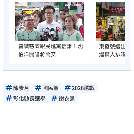
曾喊慈濟跟民進黨信誰！沈
東發號遭出征
伯洋開嗆蔣萬安
爆驚人排隊人
陳素月
國民黨
2026選戰
彰化縣長選舉
謝衣鳯