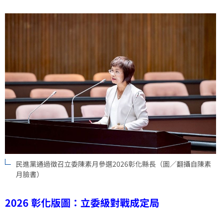
民進黨通過徵召立委陳素月參選2026彰化縣長（圖／翻攝自陳素
月臉書）
2026 彰化版圖：立委級對戰成定局