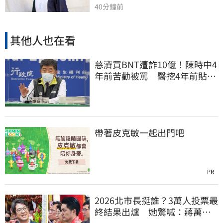
40分鐘前
其他人也在看
慈濟買BNT遭詐10億！陳時中4
年前苦勸被罵 醫挖4年前貼
文：藍白全翻車
帶著皮克敏一起出門吧
PR
2026北市長挺誰？3萬人投票最
終結果出爐 她驚喊：蔣萬安