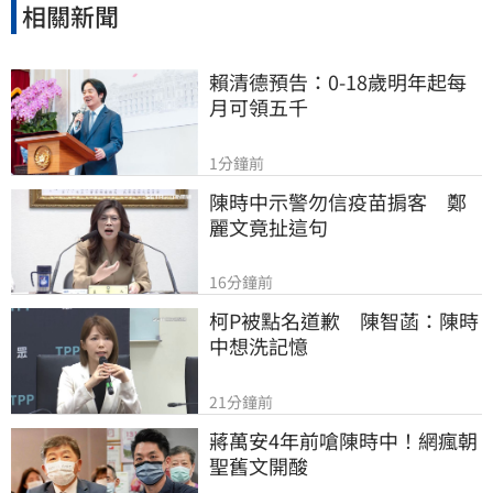
相關新聞
賴清德預告：0-18歲明年起每
月可領五千
1分鐘前
陳時中示警勿信疫苗掮客　鄭
麗文竟扯這句
16分鐘前
柯P被點名道歉　陳智菡：陳時
中想洗記憶
21分鐘前
蔣萬安4年前嗆陳時中！網瘋朝
聖舊文開酸