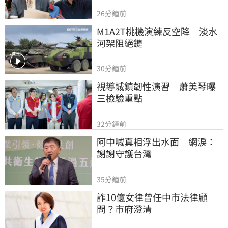
26分鐘前
M1A2T桃機演練反空降　淡水
河架阻絕鏈
30分鐘前
視導城鎮韌性演習　蕭美琴曝
三檢驗重點
32分鐘前
阿中喊真相浮出水面　網淚：
謝謝守護台灣
35分鐘前
詐10億女律曾任中市法律顧
問？市府澄清