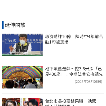
延伸閱讀
慈濟遭詐10億　陳時中4年前苦
勸1句被罵爆
地下墳墓遷葬…挖3.6米深「已
見400座」！今辦法會安撫祖先
(2026年08月06日)
台北市長投票結果曝　她驚