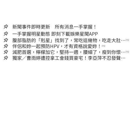
新聞事件即時更新 所有消息一手掌握！
一手掌握明星動態 即刻下載娛樂星聞APP
腹部脂肪的「剋星」找到了，常吃這幾物，吃走大肚
PR
囊，瘦出小蠻腰
伴侶和妳一起預防HPV，才有資格說愛妳！
PR
減肥首選，檸檬加它，堅持一週，腰細了，瘦到你懷疑
PR
人生
獨家／曹雨婷遭控拿工會錢買豪宅！李亞萍不忍發聲：
余天管工會都貼錢