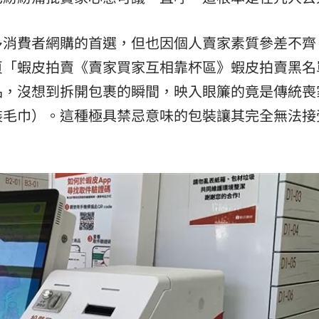
多消費者網購的首選，但也因個人賣家素質參差不齊
頁「蝦皮拍賣《賣家買家互相靠杯區》蝦皮拍賣黑名
品，沒想到拆開包裹的瞬間，映入眼簾的竟是傳統喪
裝毛巾）。這種極具禁忌意味的包裝讓其完全無法接