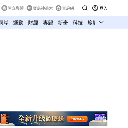
阿立導讀
寶島神很大
富房網
登入
兩岸
運動
財經
專題
新奇
科技
旅遊
汽車
寵物