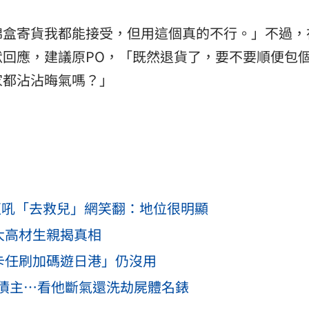
棉盒寄貨我都能接受，但用這個真的不行。」不過，
回應，建議原PO，「既然退貨了，要不要順便包
家都沾沾晦氣嗎？」
遭吼「去救兒」網笑翻：地位很明顯
大高材生親揭真相
卡任刷加碼遊日港」仍沒用
債主…看他斷氣還洗劫屍體名錶