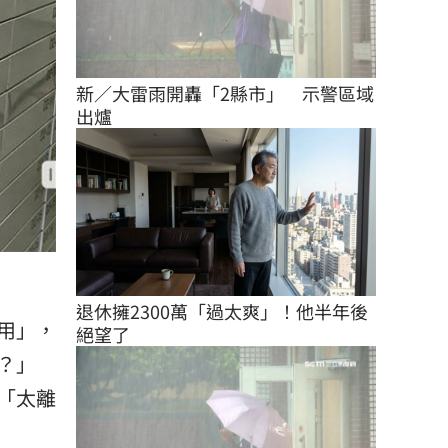
新／大雷雨開轟「2縣市」　示警區域
出爐
退休擁2300萬「過太爽」！他半年後
用」，
絕望了
？」
「太離