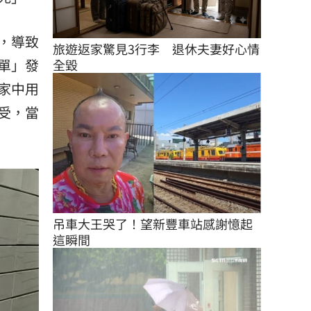
，導致
旅遊返家驚見3行李　退休夫妻好心情
單」發
全毀
家中用
受，當
吊車大王哭了！望新豐車站感謝憶起
這瞬間