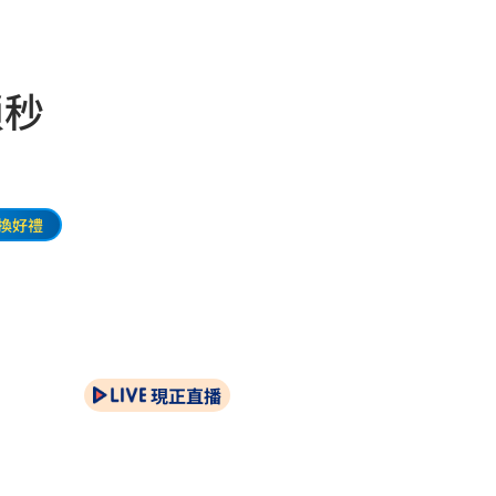
鎖秒
換好禮
現正直播