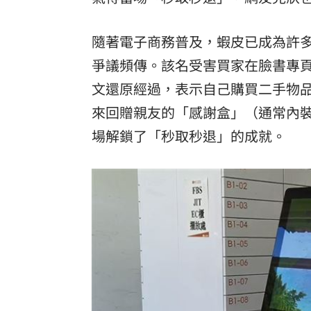
隨著電子商務普及，蝦皮已成為許
爭議頻傳。該名受害買家在臉書專
文還原經過，表示自己購買二手物
來回贈親友的「感謝盒」（通常內
場解鎖了「秒取秒退」的成就。