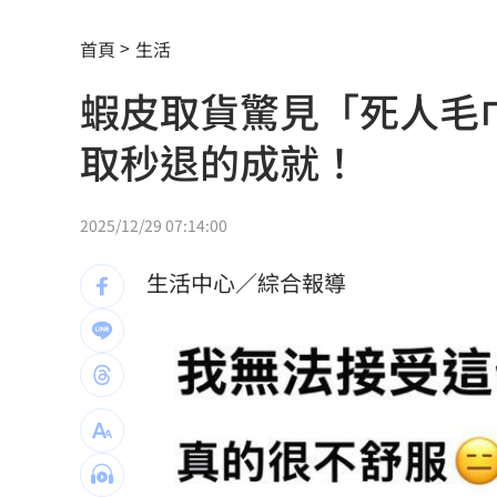
車界女神忍7年職場性騷！李冠儀強勢回
首頁
生活
醫曝「1情緒」恐是失智症警訊:大腦發炎
蝦皮取貨驚見「死人毛
平均大賺88%！「10檔」台股老牌基金
取秒退的成就！
以AI對抗AI！北富銀組金融業防詐聯盟
0
肉搜黃爸慘了！惹毛輝達下場曝
06:54
2025/12/29 07:14:00
川普簽行政命令！限出生公民權禁生育
生活中心／綜合報導
王凱靈堂照惹淚 竟是「送媽媽的禮物
新／國道事故！車卡匝道…駕駛受困、
7縣市大雨特報開轟 白海豚減慢、雨炸
國道傳嚴重事故！2車碰撞「撇頭」3人