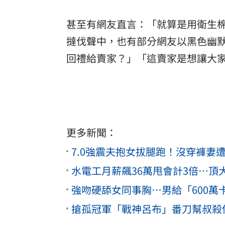
甚至有網友直言：「就算是用衛生
撻伐聲中，也有部分網友以黑色幽默
回禮給賣家？」「這賣家是想讓大
更多新聞：
7.0強震夫抱女拔腿跑！沒穿褲妻
水電工月薪飆36萬甩會計3倍…頂
強吻硬舔女同事胸…男給「600萬
搶孤冠軍「戰神呂布」番刀幫叔殺