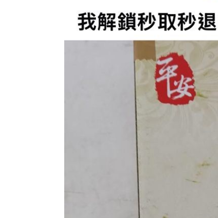
盤前／台指夜盤彈285點 台股拚延續反
美股多收黑！道瓊跌464點 費半小漲39
今迎立秋！「5星座、5生肖」財運旺到
白海豚恐發陸警？專家曝暴風圈觸陸2關
台灣彩券開獎直播中
20:31
LIVE三立+24小時直播
15:27
三立iNEWS新聞台線上直播
18:00
理想混蛋號召粉絲跨海追星吃美食！
18: