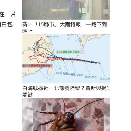
在一片
個白包
新／「15縣市」大雨特報　一路下到
晚上
白海豚逼近…北部發陸警？賈新興揭1
關鍵