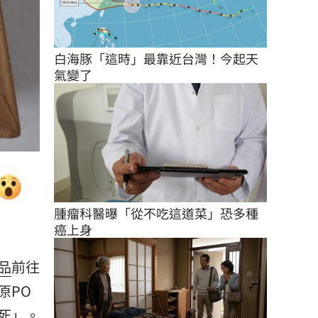
白海豚「這時」最靠近台灣！今起天
氣變了
腫瘤科醫曝「從不吃這道菜」恐多種
癌上身
品
前往
原PO
死」。