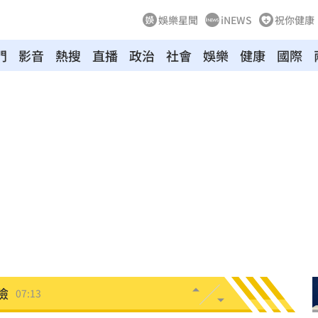
娛樂星聞
iNEWS
祝你健康
門
影音
熱搜
直播
政治
社會
娛樂
健康
國際
了
07:44
股
07:30
身分
07:29
翻車
07:17
險
07:13