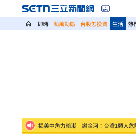
即時
颱風動態
台股怎投資
生活
熱
2槍破寧靜…男死命逃不甩警喊：要開槍
藍網軍講師落網！四叉貓酸爆
07:37
PCB正夯！他包下「30檔」供應鏈概念
女律師為何騙到慈濟10億？李怡貞驚揭
慈濟遭詐10億 柯文哲當年嗆陳時中慘
揭美中角力暗潮 謝金河：台灣1類人危