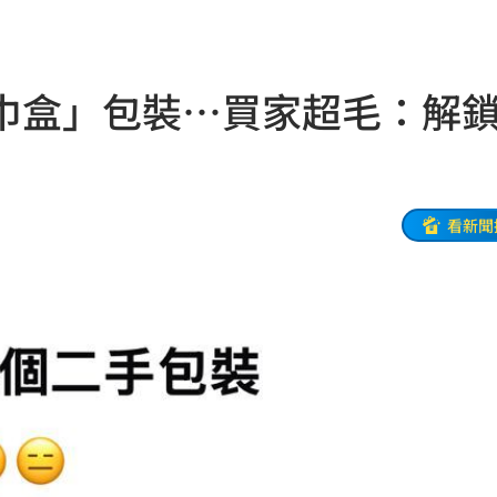
歸
07:11
中
07:08
巾盒」包裝…買家超毛：解
07:00
7:00
看新聞
旅遊
06:50
」
06:41
昏迷
06:39
3天
06:38
送醫
06:24