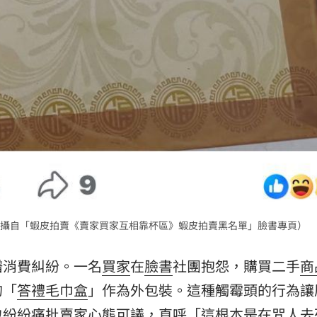
攝自「蝦皮拍賣《賣家買家互相靠杯區》蝦皮拍賣黑名單」臉書專頁）
譜消費糾紛。一名
買家
在
臉書
社團抱怨，購買二手
商
的「
答禮毛巾盒
」作為外包裝。這種觸霉頭的行為讓
也紛紛痛批賣家心態可議，直呼「這根本是在咒人去