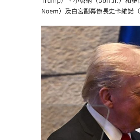
Trump）、小唐納（Don Jr.）
Noem）及白宮副幕僚長史卡維諾（Da