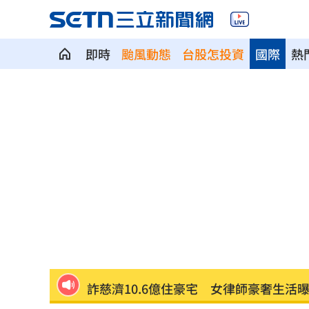
即時
颱風動態
台股怎投資
國際
熱
美股多收黑！道瓊跌464點 費半小漲39
今迎立秋！「5星座、5生肖」財運旺到
白海豚恐發陸警？專家曝暴風圈觸陸2關
網紅肥大叔猝逝！網淚：一直覺得怪
06:
白海豚最快今發海警！專家曝停班停課
「這10檔」領漲狂飆！海外ETF反攻
06:
19歲男上國道「離奇火燒車」3人急逃保
詐慈濟10.6億住豪宅 女律師豪奢生活