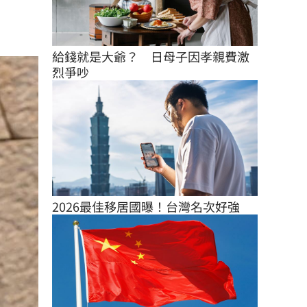
給錢就是大爺？　日母子因孝親費激
烈爭吵
2026最佳移居國曝！台灣名次好強