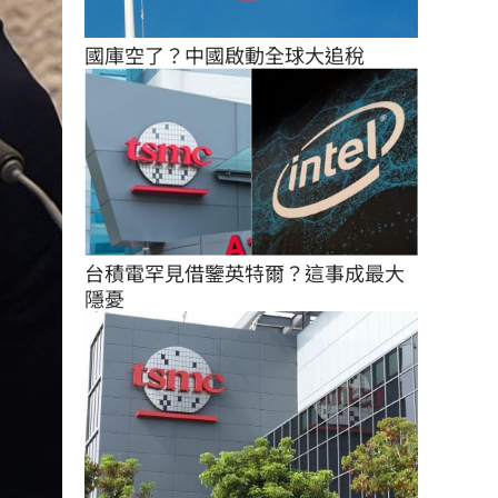
國庫空了？中國啟動全球大追稅
台積電罕見借鑒英特爾？這事成最大
隱憂