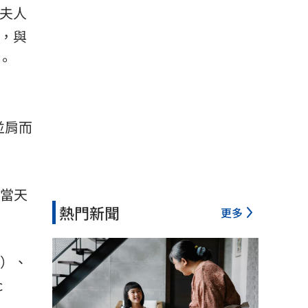
一夫人
前，與
）。
胡並肩而
。當天
熱門新聞
更多
i）、
c