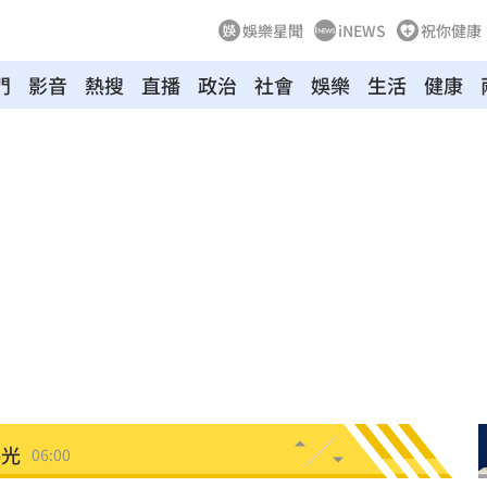
娛樂星聞
iNEWS
祝你健康
門
影音
熱搜
直播
政治
社會
娛樂
生活
健康
點
06:12
爆
06:10
鍵
06:08
07
機率
06:06
05
命
06:04
曝光
06:00