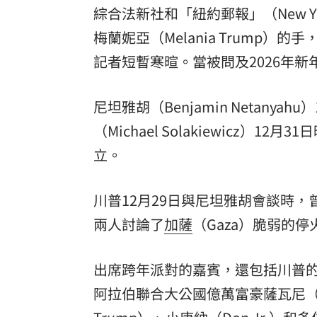
綜合法新社和「紐約郵報」（New Yor
梅蘭妮亞（Melania Trump）的
記者短暫寒暄。當被問及2026年新年展
尼坦雅胡（Benjamin Netany
（Michael Solakiewicz
立。
川普12月29日與尼坦雅胡會談時
兩人討論了
加薩
（Gaza）脆弱的
出席跨年派對的嘉賓，還包括川普的忠實
阿拉伯聯合大公國億萬富豪薩瓦尼（Hus