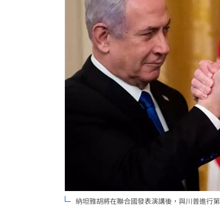
美降關稅歐盟新制 創新板助攻電動車
明放颱風假？白海豚「最新暴風侵襲率
台灣彩券開獎直播中
20:31
LIVE三立+24小時直播
15:27
三立iNEWS新聞台線上直播
18:00
理想混蛋號召粉絲跨海追星吃美食！
18:
納坦雅胡將在聯合國發表演講後，與川普進行第五次