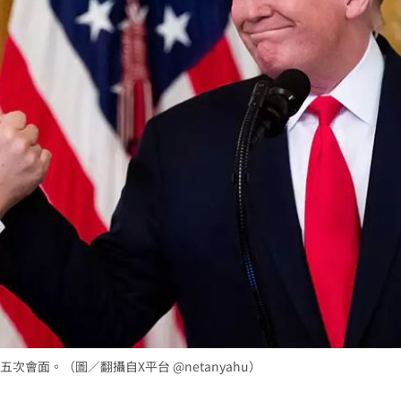
！
05:25
」曝
05:11
15
會面。（圖／翻攝自X平台 @netanyahu）