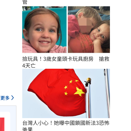
管
撿玩具！3歲女童頭卡玩具廚房　搶救
4天亡
更多
台灣人小心！她曝中國鎖國新法3恐怖
後果