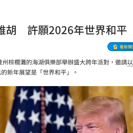
身分
05:50
胡 許願2026年世界和平
05:48
！
05:45
看新聞
受阻
05:39
里達州棕櫚灘的海湖俱樂部舉辦盛大跨年派對，邀請
以
己的新年展望是「世界和平」。
35
張了
05:33
罵爆
05:32
成
05:30
嗨
05:30