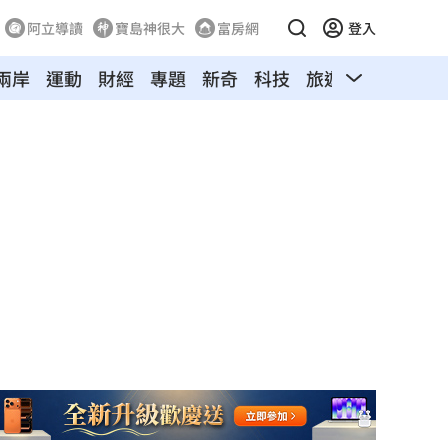
阿立導讀
寶島神很大
富房網
登入
兩岸
運動
財經
專題
新奇
科技
旅遊
汽車
寵物