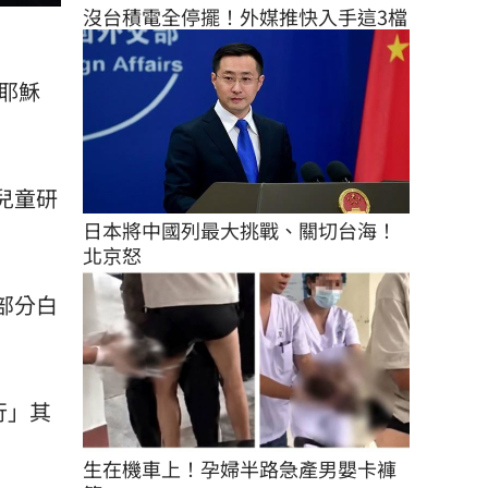
沒台積電全停擺！外媒推快入手這3檔
作耶穌
兒童研
日本將中國列最大挑戰、關切台海！
北京怒
部分白
行」其
生在機車上！孕婦半路急產男嬰卡褲