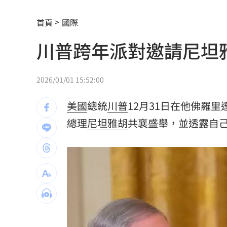
避開財務盲點！學會跟家人談錢！
06:00
首頁
國際
女律師為何騙到慈濟10億？李怡貞驚揭
川普跨年派對邀請尼坦雅
淚別高希均！沈春華悲痛揭私下真面目
外資買超20億元 狂掃這檔近4萬張居冠
2026/01/01 15:52:00
北京爆不滿對台軍售 美國防官員訪中
美國
總統
川普
12月31日在他佛羅
韓股又出事？高盛喊出「新目標價」
總理
尼坦雅胡
共襄盛舉，並透露自
05:
台北市長投票結果曝 她驚喊：蔣該緊
慈濟遭詐10億 陳時中4年前苦勸1句被
設備大廠的「他」！上半年獲利達去年6
外資砍它2萬張 38萬股東拿綠螢光棒自