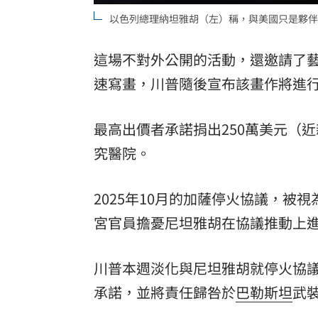
以色列總理納坦雅胡（左）稱，與美國只是夥伴關係
這場不對外公開的活動，還邀請了藝術家
速寫畫，川普隨後宣布該畫作將進
最高出價者承諾捐出250萬美元（近
究醫院。
2025年10月的加薩停火協議，被
宮官員擔憂尼坦雅胡在協議推動上
川普本週淡化與尼坦雅胡就停火協
承諾，並將責任歸咎於
巴勒斯坦
武裝