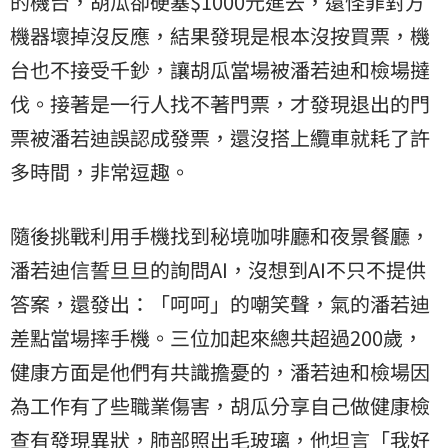
的機台，胡瓜卻硬塞$1000元進去，還怪罪對方
機器壞掉沒反應，結果發現是根本沒按買票，機
台也不接受千鈔，讓胡瓜當場被潘若迪和檢場撻
伐。接著是一行人找不著門票，才發現退出的門
票被潘若迪誤認成發票，還沒搭上纜車就耗了許
多時間，非常逗趣。
隨後挑戰利用手機找到秘境咖啡廳和夜景餐廳，
潘若迪信誓旦旦的詢問AI，沒想到AI不只不提供
答案，還發出：「呵呵」的嘲笑聲，氣的潘若迪
差點當場摔手機。三位加起來總共超過200歲，
健康方面是他們有共識擔憂的，潘若迪和檢場因
為工作有了些職業傷害，胡瓜分享自己做健康檢
查有發現異狀，肺部照出毛玻璃，他坦言「我好