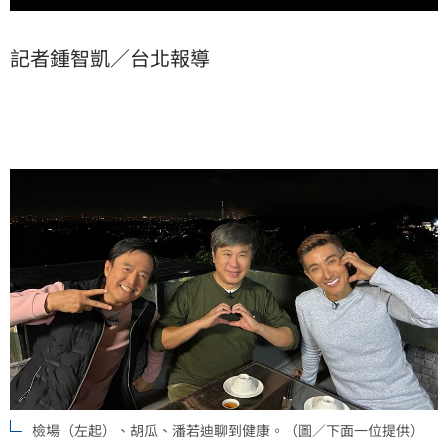
記者鍾智凱／台北報導
檢場（左起）、胡瓜、潘若迪聊到健康。（圖／下面一位提供）