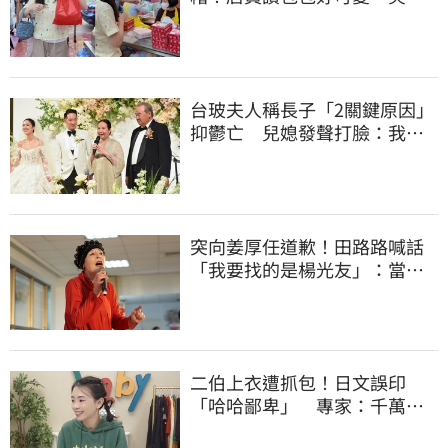
回：我自己做的
台玻夫人稱長子「2關鍵原因」
抑鬱亡 兒媳發聲打臉：我從
來不信⋯
突向姜厚任道歉！田路路喊話
「我要找的是楊光友」：當時
太衝動
二伯上衣遭抓包！日文誤印
「哈哈鄙卑」 專家：千萬別
穿去日本被笑