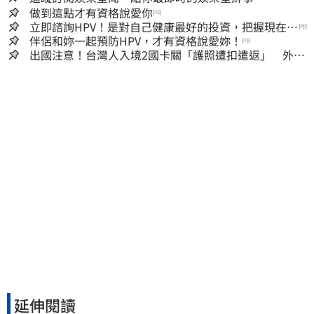
做到這點才有資格說愛你
PR
立即諮詢HPV！是對自己健康最好的投資，把握現在不
PR
嫌晚！
伴侶和妳一起預防HPV，才有資格說愛妳！
PR
出國注意！台灣人入境2國卡關「護照遭扣遣返」 外交
部證實了
延伸閱讀