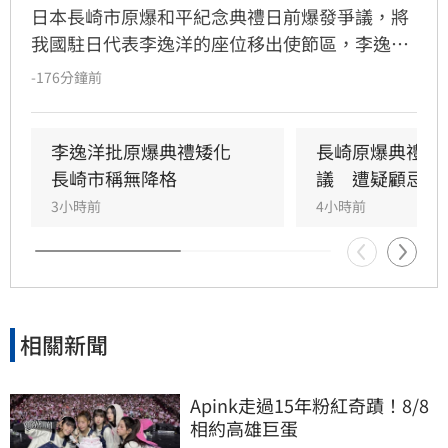
日本長崎市原爆和平紀念典禮日前爆發爭議，將
我國駐日代表李逸洋的座位移出使節區，李逸洋
為捍衛國格果斷拒絕出席。印太戰略智庫執行長
-176分鐘前
矢板明夫發文力挺，痛批長崎市長期享受台日友
好紅利，卻因顧慮北京而配合矮化台灣，此舉不
僅傷害支持日本的友人，更背離日本國家利益。
李逸洋批原爆典禮矮化　
長崎原爆典禮台
矢板明夫指出，長崎市長期高舉和平大旗，卻對
長崎市稱無降格
議　遭疑顧忌中
中國擴充核武與台海武嚇噤聲，這種政治迎合行
3小時前
4小時前
為完全本末倒置。台灣在半導體產業與震災救援
對日貢獻良多，長崎市如此處理方式不僅令人遺
憾，更引發輿論強烈反彈，矢板明夫呼籲長崎市
應正視真正的和平威脅者，勿再因錯誤的政治考
量傷害台日深厚情誼。
相關新聞
Apink走過15年粉紅奇蹟！8/8
相約高雄巨蛋