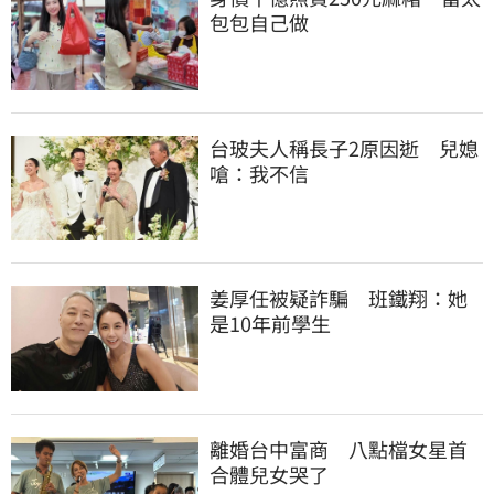
包包自己做
台玻夫人稱長子2原因逝　兒媳
嗆：我不信
姜厚任被疑詐騙　班鐵翔：她
是10年前學生
離婚台中富商　八點檔女星首
合體兒女哭了