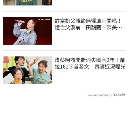
許富凱父親節無懼風雨開唱！
憶亡父淚崩 田馥甄、陳美
鳳、張小燕都來了
遭蔡阿嘎開撕消失圈內2年！蘿
拉161字首發文 真實近況曝光
Recommended by