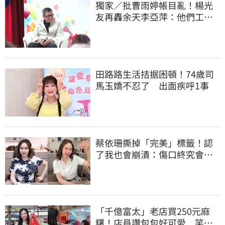
獨家／批曹雨婷帳目亂！楊光
友再轟余天李亞萍：他們工會
跟演藝圈沒關
田路路生活拮据困頓！74歲司
馬玉嬌不忍了 出面疾呼1事
蔡依珊撕掉「完美」標籤！認
了我也會崩潰：傷口終究會癒
合
「千億富太」老店買250元麻
糬！店員讚包包好可愛 笑