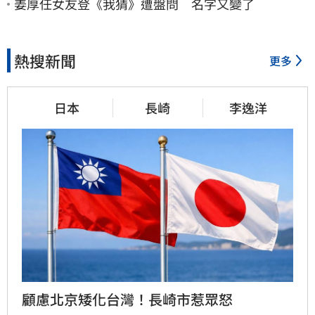
姜厚任女友登《我猜》遭盤問 名字又變了
熱搜新聞
更多
日本
長崎
李逸洋
顧慮北京矮化台灣！長崎市惹眾怒