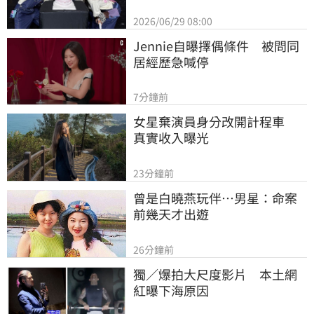
2026/06/29 08:00
Jennie自曝擇偶條件　被問同
居經歷急喊停
7分鐘前
女星棄演員身分改開計程車　
真實收入曝光
23分鐘前
曾是白曉燕玩伴…男星：命案
前幾天才出遊
26分鐘前
獨／爆拍大尺度影片　本土網
紅曝下海原因