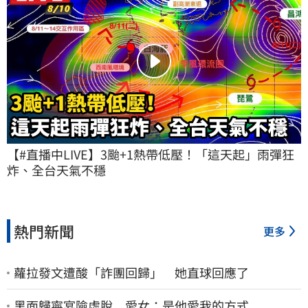
【#直播中LIVE】3颱+1熱帶低壓！「這天起」雨彈狂
炸、全台天氣不穩
熱門新聞
更多
蘿拉發文遭酸「詐團回歸」 她直球回應了
黑面歸寧宴險虛脫 愛女：是他愛我的方式