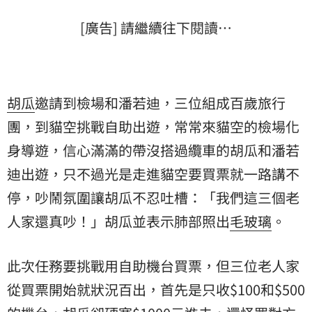
[廣告] 請繼續往下閱讀…
胡瓜
邀請到檢場和潘若迪，三位組成百歲旅行
團，到貓空挑戰自助出遊，常常來貓空的檢場化
身導遊，信心滿滿的帶沒搭過纜車的胡瓜和潘若
迪出遊，只不過光是走進貓空要買票就一路講不
停，吵鬧氛圍讓胡瓜不忍吐槽：「我們這三個老
人家還真吵！」胡瓜並表示肺部照出
毛玻璃
。
此次任務要挑戰用自助機台買票，但三位老人家
從買票開始就狀況百出，首先是只收$100和$500