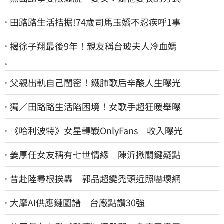
田路路生活拮据!74歲司馬玉嬌不忍疾呼1事
揭徐子翔最後9年！親友稱台玻夫人冷血媽
父親出軌自己閨密！鐵肺歌后辛酸人生曝光
獨／田路路生活陷困境！女歌手超狂暖舉曝
《哈利波特》女星轉戰OnlyFans 收入曝光
姜厚任女友稱有七世情緣 陳沂揪關鍵疑點
昔赴陸尋根挨轟 郭品超變禿頭近照嚇壞網
大摩AI供應鏈圖譜 台廠點讚30強