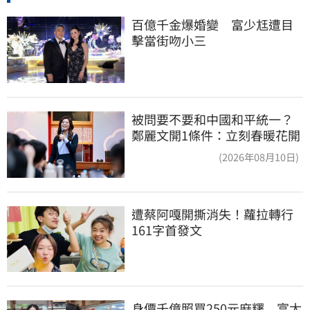
百億千金爆婚變　富少尪遭目
擊當街吻小三
被問要不要和中國和平統一？
鄭麗文開1條件：立刻春暖花開
(2026年08月10日)
遭蔡阿嘎開撕消失！蘿拉轉行
161字首發文
身價千億照買250元麻糬　富太