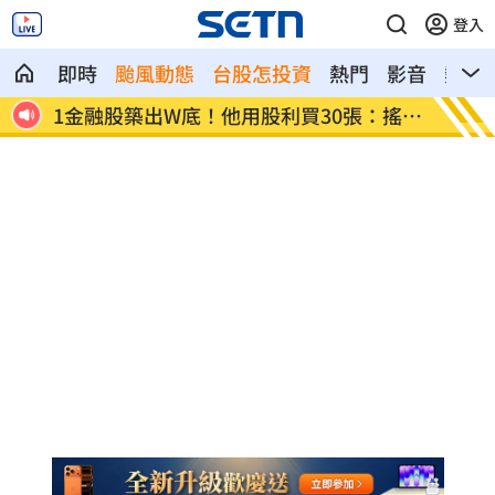
登入
即時
颱風動態
台股怎投資
熱門
影音
熱搜
喊告
1金融股築出W底！他用股利買30張：搖錢
外送員
樹
案