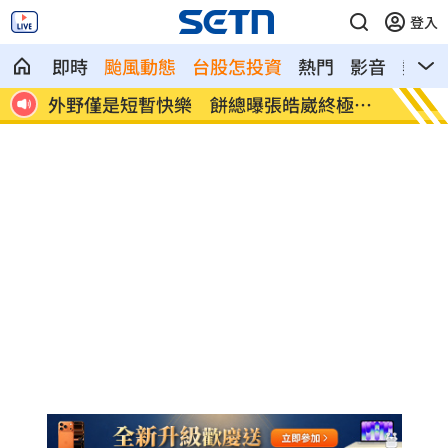
登入
即時
颱風動態
台股怎投資
熱門
影音
熱搜
極目
想靠正二翻本？ 達人教戰槓反ETF心法
男同事
凌