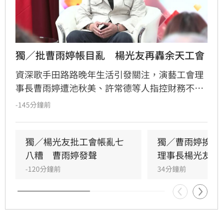
獨／批曹雨婷帳目亂　楊光友再轟余天工會
資深歌手田路路晚年生活引發關注，演藝工會理
事長曹雨婷遭池秋美、許常德等人指控財務不透
明及未照顧資深藝人，引發演藝圈軒然大波。針
-145分鐘前
對李亞萍提及余天過去經營工會的貢獻，前理事
長楊光友出面駁斥，澄清余天所屬工會與演藝工
會無關，更直言演藝圈工會林立現象混亂，強調
獨／楊光友批工會帳亂七
獨／曹雨婷挨轟
自己成立的台灣演藝人員協會運作順利，不願捲
八糟　曹雨婷發聲
理事長楊光友開
入紛爭。這場關於藝人工會權益與財務管理的爭
-120分鐘前
34分鐘前
議，隨著各界大咖發聲，讓演藝圈內部矛盾浮上
檯面，也凸顯了資深藝人照護制度的結構性問
題，引發社會廣泛關注與討論。