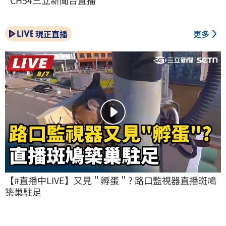
現正直播
更多
【#直播中LIVE】又見＂孵蛋＂? 路口監視器直播斑鳩
築巢駐足