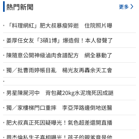
熱門新聞
更多
「料理網紅」肥大叔暴瘦猝逝 住院照片曝
姜厚任女友「3碩1博」爆造假！本人發聲了
陳隨意公開神級滷肉食譜配方 網全暴動了
獨／批曹雨婷帳目亂 楊光友再轟余天工會
男星陳屍河中 背包藏20kg水泥塊死因成謎
獨／家樓梯門口重摔 李亞萍路邊倒地送醫
肥大叔真正死因疑曝光！氣色超差還開直播
周杰倫私生子真相曝光！孩子的親爹竟是他