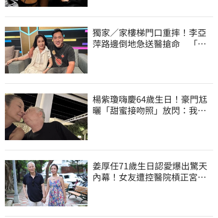
獨家／家樓梯門口重摔！李亞
萍路邊倒地急送醫搶命 「最
新傷況」曝
楊紫瓊嗨慶64歲生日！豪門尪
曬「甜蜜接吻照」放閃：我親
愛的老婆
姜厚任71歲生日認愛爆出驚天
內幕！女友遭控醫院槓正宮女
兒 場面超火爆