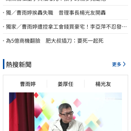
獨／曹雨婷挨轟失職 昔理事長楊光友開轟
獨家／曹雨婷遭控拿工會錢買豪宅！李亞萍不忍發
聲：余天管工會都貼錢
為5億商機翻臉 肥大叔插刀：要死一起死
熱搜新聞
更多
曹雨婷
姜厚任
楊光友