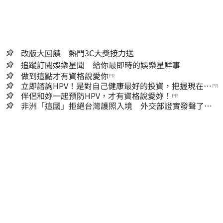
改版大回饋 熱門3C大獎接力送
追蹤訂閱娛樂星聞 給你最即時的娛樂星鮮事
做到這點才有資格說愛你
PR
立即諮詢HPV！是對自己健康最好的投資，把握現在不
PR
嫌晚！
伴侶和妳一起預防HPV，才有資格說愛妳！
PR
非洲「這國」拒絕台灣護照入境 外交部證實發聲了：
持續交涉聯繫