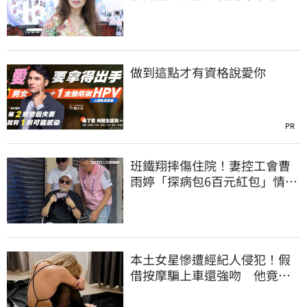
了 9字洩心聲
做到這點才有資格說愛你
PR
班鐵翔摔傷住院！妻控工會曹
雨婷「探病包6百元紅包」情
勒：忍無可忍
本土女星慘遭經紀人侵犯！假
借按摩騙上車還強吻 他竟反
嗆：又沒伸舌頭