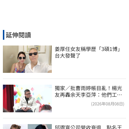
延伸閱讀
姜厚任女友稱學歷「3碩1博」 
台大發聲了
獨家／批曹雨婷帳目亂！楊光
友再轟余天李亞萍：他們工會
跟演藝圈沒關
(2026年08月08日)
邱瓈寬公司營收衰退　點名王