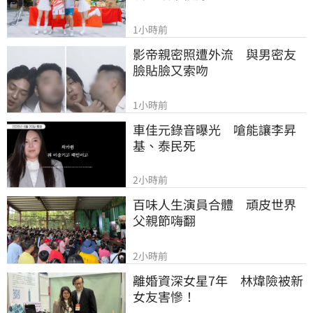
1小時前
影帝親密照遭外流　與男密友
臉貼臉又索吻
1小時前
車佳元錄音曝光　嗆能讓李昇
基、泰民死
2小時前
百味人生演員合體　頑皮世界
父親節嗨翻
2小時前
離婚資深女星7年　林煒險被新
女友害慘！