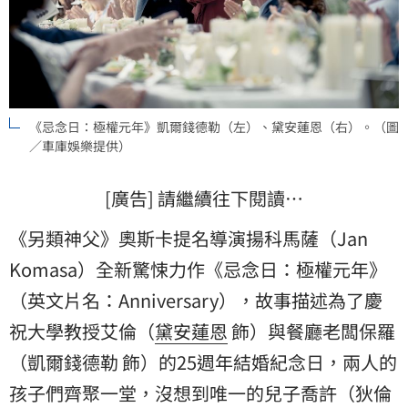
《忌念日：極權元年》凱爾錢德勒（左）、黛安蓮恩（右）。（圖
／車庫娛樂提供）
[廣告] 請繼續往下閱讀…
《另類神父》奧斯卡提名導演揚科馬薩（Jan
Komasa）全新驚悚力作《忌念日：極權元年》
（英文片名：Anniversary），故事描述為了慶
祝大學教授艾倫（
黛安蓮恩
飾）與餐廳老闆保羅
（凱爾錢德勒 飾）的25週年結婚紀念日，兩人的
孩子們齊聚一堂，沒想到唯一的兒子喬許（狄倫