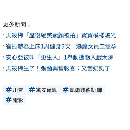
更多新聞：
馬筱梅「產後絕美素顏被拍」寶寶模樣曝光
崔振赫為上床1周健身5次 爆讓女員工懷孕
安心亞被叫「更生人」1舉動遭虧入戲太深
馬筱梅生了！張蘭興奮報喜：又當奶奶了
川普
黛安蓮恩
凱爾錢德勒 飾
電影