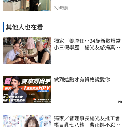
2小時前
其他人也在看
獨家／姜厚任小24歲新歡爆當
小三假學歷！楊光友怒揭真實
內幕：我祝福
做到這點才有資格說愛你
PR
獨家／昔理事長楊光友批工會
帳目亂七八糟！曹雨婷不忍