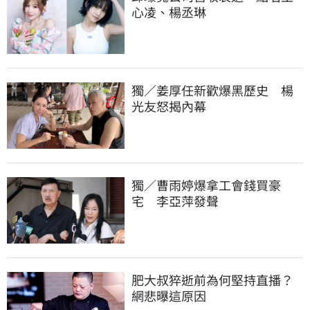
心凌、楊丞琳
獨／姜厚任新歡爆黑歷史　楊
光友怒揭內幕
獨／曹雨婷爆拿工會錢買豪
宅　李亞萍發聲
肥大叔猝逝前為何堅持直播？
網悲曝這原因