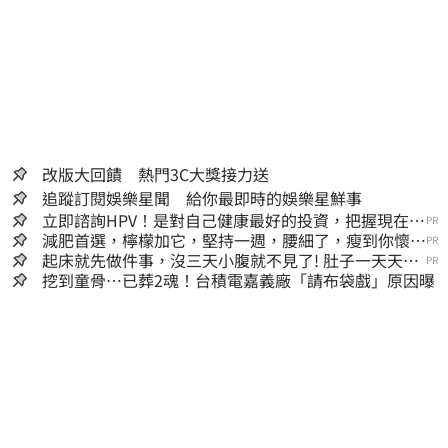
改版大回饋 熱門3C大獎接力送
追蹤訂閱娛樂星聞 給你最即時的娛樂星鮮事
立即諮詢HPV！是對自己健康最好的投資，把握現在不
PR
嫌晚！
減肥首選，檸檬加它，堅持一週，腰細了，瘦到你懷疑
PR
人生
起床就先做件事，沒三天小腹就不見了! 肚子一天天變
PR
小！
挖到童骨…已葬2魂！台積電嘉義廠「請布袋戲」原因曝