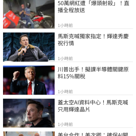
50萬網紅遭「爆頭射殺」！直
播全程放送
1小時前
馬斯克喊獨家指定！輝達秀慶
祝行情
1小時前
川普出手！擬課半導體關鍵原
料15%關稅
1小時前
蓋太空AI資料中心！馬斯克喊
只用輝達晶片
1小時前
美台合作！美次卿：確保AI關