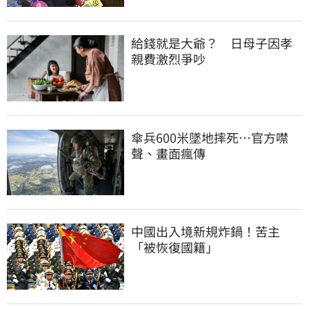
給錢就是大爺？　日母子因孝
親費激烈爭吵
傘兵600米墜地摔死…官方噤
聲、畫面瘋傳
中國出入境新規炸鍋！苦主
「被恢復國籍」