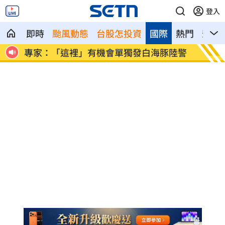
登入
即時
颱風動態
台股怎投資
國際
熱門
影音
離職
專家：「這裡」有機會單獨發白海豚陸警
印度男
機