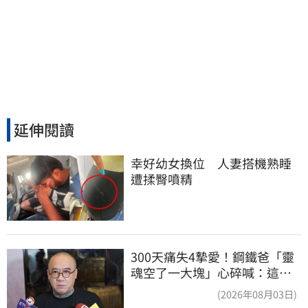
延伸閱讀
幸好幼女換位　人妻搭機熟睡
遭揉臀噴精
300天痛失4摯愛！鋼鐵爸「靈
魂空了一大塊」心碎喊：這輩
子最痛的路
(2026年08月03日)