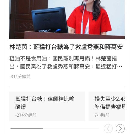
林楚茵：藍猛打台糖為了救盧秀燕和蔣萬安
粗油不是食用油，國民黨別再甩鍋！林楚茵指
出，國民黨為了救盧秀燕和蔣萬安，最近猛打台
糖、故弄玄虛，好像台糖買了「毒油」給大家
-314分鐘前
吃。
藍猛打台糖！律師神比喻
損失至少2.43
酸爆
準備提告福懋了
-274分鐘前
7小時前