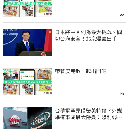
PR
日本將中國列為最大挑戰、關
切台海安全！北京爆氣出手
帶著皮克敏一起出門吧
PR
台積電罕見借鑒英特爾？外媒
爆這事成最大隱憂：恐削弱領
先優勢