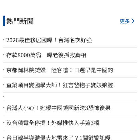
熱門新聞
更多
2026最佳移居國曝！台灣名次好強
存款8000萬翁 曝老後孤寂真相
京都岡林院焚毀 陸客嗆：日遲早是中國的
直銷頭目變國學大師！狂言爸抱子變娘娘腔
台灣人小心！她曝中國鎖國新法3恐怖後果
沒台積電全停擺！外媒推快入手這3檔
台日韓半導體最大地雷來了？1關鍵警訊曝