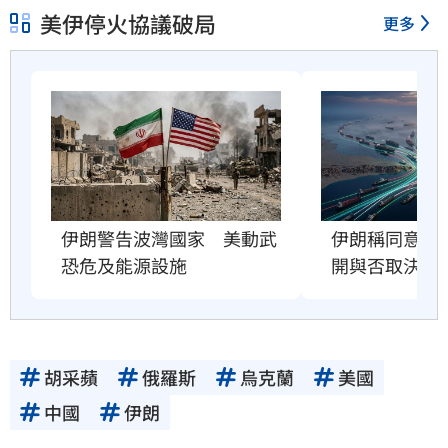
美伊停火協議破局
更多
伊朗警告波灣國家　美動武
伊朗稱同意荷
恐危及能源設施
開與否取決美
胡采蘋
俄羅斯
烏克蘭
美國
中國
伊朗