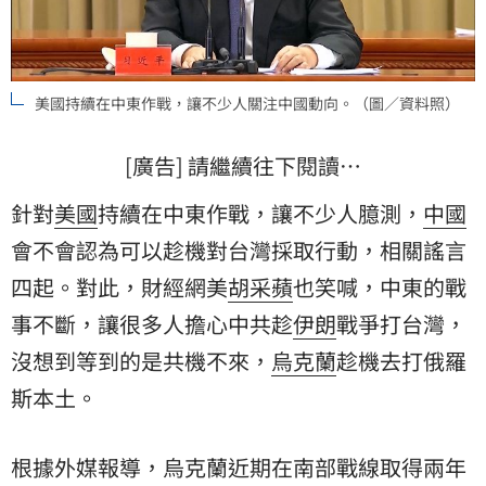
美國持續在中東作戰，讓不少人關注中國動向。（圖／資料照）
[廣告] 請繼續往下閱讀…
針對
美國
持續在中東作戰，讓不少人臆測，
中國
會不會認為可以趁機對台灣採取行動，相關謠言
四起。對此，財經網美
胡采蘋
也笑喊，中東的戰
事不斷，讓很多人擔心中共趁
伊朗
戰爭打台灣，
沒想到等到的是共機不來，
烏克蘭
趁機去打
俄羅
斯
本土。
根據外媒報導，烏克蘭近期在南部戰線取得兩年