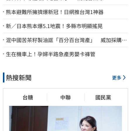
熊本避難所擁擠爆新冠！日網推台灣1神器
新／日本熊本爆5.1地震！多縣市明顯搖晃
混中國苦茶籽製油誆「百分百台灣產」 威加採購
員、中間人收押禁見
生在機車上！孕婦半路急產男嬰卡褲管
熱搜新聞
更多
台糖
中聯
國民黨