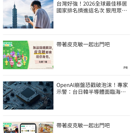
台灣好強！2026全球最佳移居
國家排名擠進這名次 狠甩眾多
歐美熱門國家
帶著皮克敏一起出門吧
PR
OpenAI崩盤恐戳破泡沫！專家
示警：台日韓半導體面臨海嘯
衝擊
帶著皮克敏一起出門吧