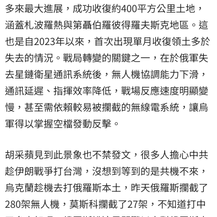
多來最大進展，成功收復約400平方公里土地，
涵蓋札波羅熱與第聶伯羅彼得羅夫斯克地區。這
也是自2023年以來，首次出現單月收復領土多於
失去的情況。戰局轉變的關鍵之一，在於俄軍失
去星鏈衛星通訊系統後，無人機協調能力下滑，
通訊延遲、指揮效率降低，戰場反應速度明顯變
慢，甚至需依賴較易被攔截的無線電系統，讓烏
軍得以掌握空檔發動反擊。
胡采蘋見到此景象也不禁發文，很多人擔心中共
趁伊朗戰爭打台灣，沒想到等到的是共機不來，
烏克蘭趁機去打俄羅斯本土，昨天俄羅斯攔截了
280架無人機，莫斯科攔截了27架，不知道打中