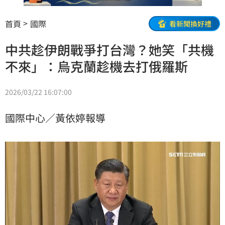
首頁
國際
看新聞換好禮
中共趁伊朗戰爭打台灣？她笑「共機
不來」：烏克蘭趁機去打俄羅斯
2026/03/22 16:07:00
國際中心／黃依婷報導