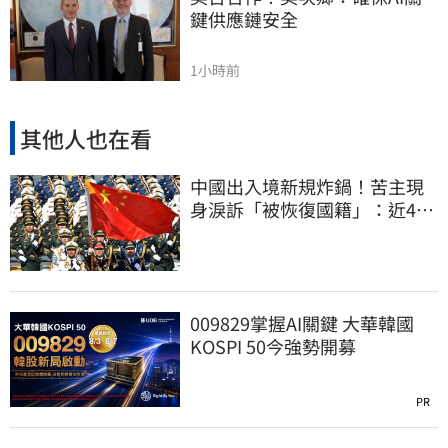
鍵供應鏈安全
1小時前
其他人也在看
中國出入境新規炸鍋！苦主現
身淚訴「被恢復國籍」：近4億
資產全停擺
009829掌握AI關鍵 大華韓國
KOSPI 50今強勢開募
PR