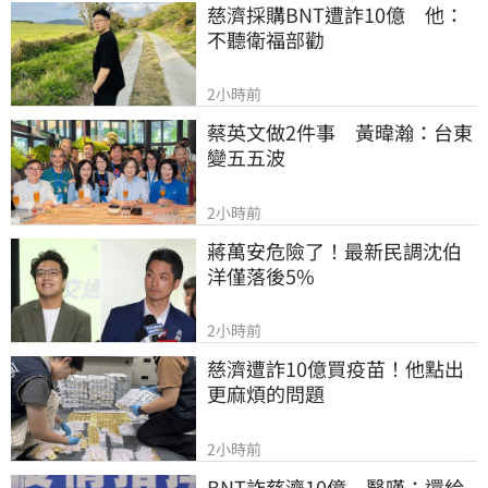
慈濟採購BNT遭詐10億　他：
不聽衛福部勸
2小時前
蔡英文做2件事　黃暐瀚：台東
變五五波
2小時前
蔣萬安危險了！最新民調沈伯
洋僅落後5%
2小時前
慈濟遭詐10億買疫苗！他點出
更麻煩的問題
2小時前
BNT詐慈濟10億　醫嘆：還給