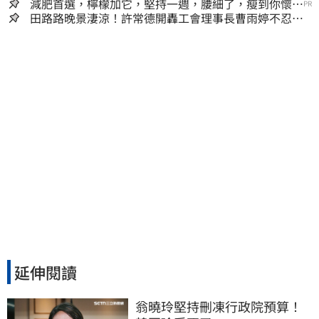
減肥首選，檸檬加它，堅持一週，腰細了，瘦到你懷疑
PR
人生
田路路晚景淒涼！許常德開轟工會理事長曹雨婷不忍
了：別只包紅包慰問
延伸閱讀
翁曉玲堅持刪凍行政院預算！