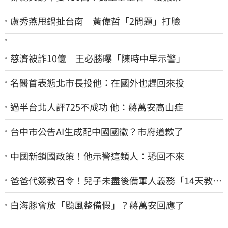
盧秀燕甩鍋扯台南 黃偉哲「2問題」打臉
慈濟被詐10億 王必勝曝「陳時中早示警」
名醫首表態北市長投他：在國外也趕回來投
過半台北人評725不成功 他：蔣萬安高山症
台中市公告AI生成配中國國徽？市府道歉了
中國新鎖國政策！他示警這類人：恐回不來
爸爸代簽教召令！兒子未盡後備軍人義務「14天教召
不去」換3個月刑期
白海豚會放「颱風整備假」？蔣萬安回應了