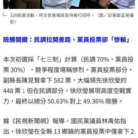
329凱道活動，柯文哲進場與支持者打招呼。（圖／記者鄭孟晃攝
影）
險勝關鍵：民調拉開差距、黨員投票卻「慘輸」
本次初選採「七三制」計算（民調 70%、黨員投
票 30%），競爭程度堪稱慘烈。黨員投票部分，
副縣長陳見賢拿下 582 票，大幅領先徐欣瑩的
448 票；但在民調部分，徐欣瑩展現高度空戰實
力，最終以總分 50.63% 對上 49.36% 險勝。
據《民視新聞網》報導，國民黨議員林禹佑指
出，徐欣瑩在全縣 13 鄉鎮的黨員投票中僅拿下 2