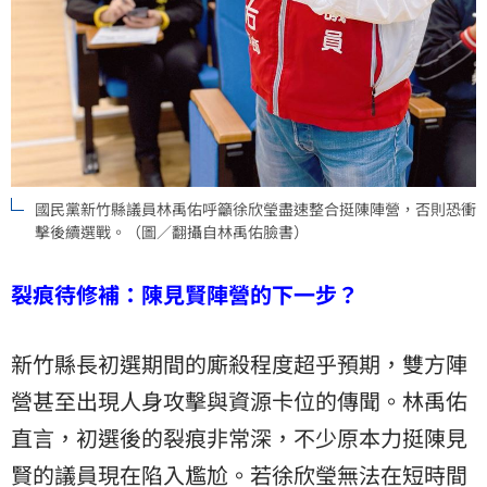
國民黨新竹縣議員林禹佑呼籲徐欣瑩盡速整合挺陳陣營，否則恐衝
擊後續選戰。（圖／翻攝自林禹佑臉書）
裂痕待修補：陳見賢陣營的下一步？
新竹縣長初選期間的廝殺程度超乎預期，雙方陣
營甚至出現人身攻擊與資源卡位的傳聞。林禹佑
直言，初選後的裂痕非常深，不少原本力挺陳見
賢的議員現在陷入尷尬。若徐欣瑩無法在短時間