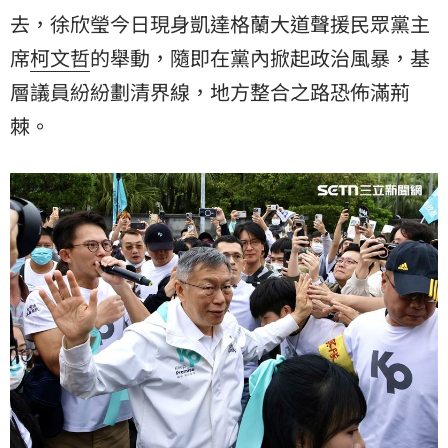
去，徐欣瑩今日現身凱達格蘭大道聲援民眾黨主
席
柯文哲
的舉動，隨即在黨內掀起政治風暴，基
層議員紛紛劃清界線，地方整合之路恐佈滿荊
棘。