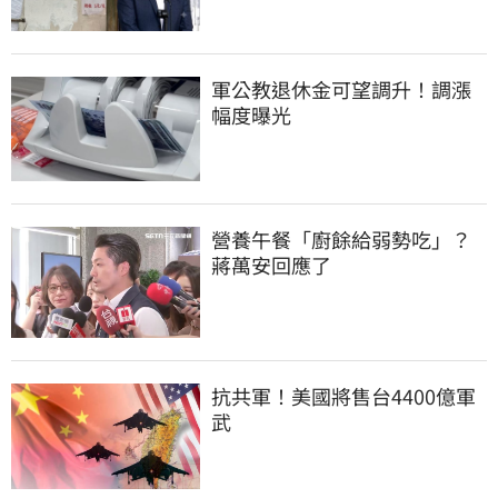
軍公教退休金可望調升！調漲
幅度曝光
營養午餐「廚餘給弱勢吃」？
蔣萬安回應了
抗共軍！美國將售台4400億軍
武