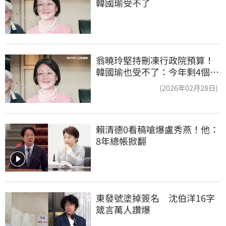
韓國瑜受不了
翁曉玲堅持刪凍行政院預算！
韓國瑜也受不了：今年剩4個月
你思考一下
(2026年02月28日)
賴清德0看稿嗆爆盧秀燕！他：
8年總帳掀翻
東發號塗掉簽名　沈伯洋16字
箴言萬人讚爆