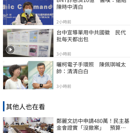
陳時中清白
2小時前
台中宣導單用中共國徽　民代
批每天都出包
3小時前
曬柯電子手環照　陳佩琪喊太
帥：清清白白
3小時前
其他人也在看
鄭麗文訪中申請480萬！民主基
金會證實「沒撤案」 預算被