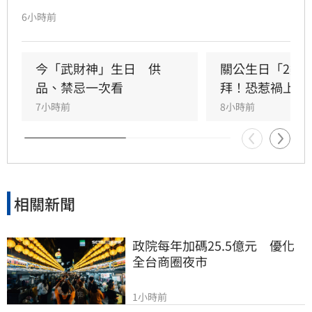
指出，關聖帝君誕辰當日誠心祭拜，有望獲得神
6小時前
明加持。其中屬馬、虎、狗的民眾財運最旺，生
肖馬事業順遂帶動正財；生肖虎投資精準累積資
產；生肖狗偏財運強，有望獲意外之財。專家強
今「武財神」生日　供
關公生日「2類
調，無論生肖為何，只要虔誠備妥供品祭祀，皆
品、禁忌一次看
拜！恐惹禍上身
能祈求聖帝祖庇佑，迎來事業順遂與財源廣進的
7小時前
8小時前
好運勢，建議民眾把握良機，為下半年佈局求
財。
相關新聞
政院每年加碼25.5億元　優化
全台商圈夜市
1小時前