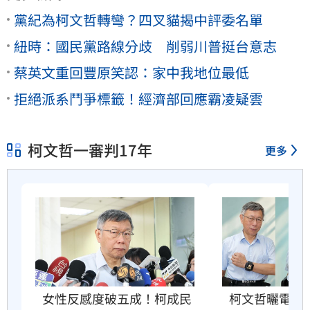
黨紀為柯文哲轉彎？四叉貓揭中評委名單
紐時：國民黨路線分歧 削弱川普挺台意志
蔡英文重回豐原笑認：家中我地位最低
拒絕派系鬥爭標籤！經濟部回應霸凌疑雲
柯文哲一審判17年
更多
柯文哲曬電子
女性反感度破五成！柯成民