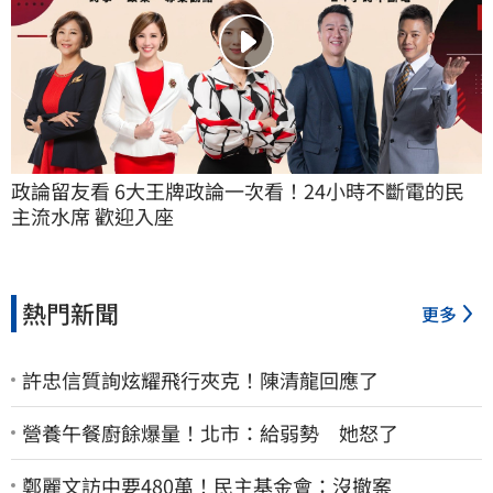
政論留友看 6大王牌政論一次看！24小時不斷電的民
主流水席 歡迎入座
熱門新聞
更多
許忠信質詢炫耀飛行夾克！陳清龍回應了
營養午餐廚餘爆量！北市：給弱勢 她怒了
鄭麗文訪中要480萬！民主基金會：沒撤案