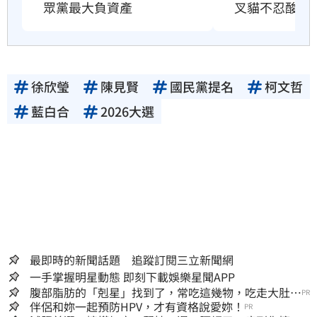
叉貓不忍酸爆
眾黨最大負資產
徐欣瑩
陳見賢
國民黨提名
柯文哲
藍白合
2026大選
最即時的新聞話題 追蹤訂閱三立新聞網
一手掌握明星動態 即刻下載娛樂星聞APP
腹部脂肪的「剋星」找到了，常吃這幾物，吃走大肚
PR
囊，瘦出小蠻腰
伴侶和妳一起預防HPV，才有資格說愛妳！
PR