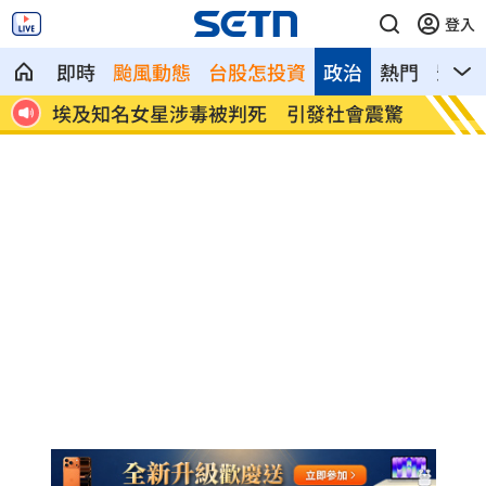
登入
即時
颱風動態
台股怎投資
政治
熱門
影音
震驚
桃園聯隊奪世界青棒亞軍 張善政接機
男駕車
了