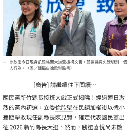
徐欣瑩今日現身凱達格蘭大道聲援柯文哲，藍營議員火速切割：個
人行為。（圖／翻攝自徐欣瑩臉書）
[廣告] 請繼續往下閱讀…
國民黨新竹縣長接班大戲正式揭曉！經過連日激
烈的黨內初選，立委
徐欣瑩
在民調加權後以微小
差距擊敗現任副縣長
陳見賢
，確定代表國民黨出
征 2026 新竹縣長大選。然而，勝選喜悅尚未散