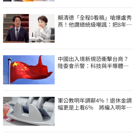
賴清德「全程0看稿」嗆爆盧秀
燕！他讚總統級嘲諷：把8年總
帳一次掀翻
中國出入境新規恐衝擊台商？
陸委會示警：科技與半導體從
業人員審慎評估
軍公教明年調薪4％！退休金調
幅更是上看6％ 將編入明年度
總預算