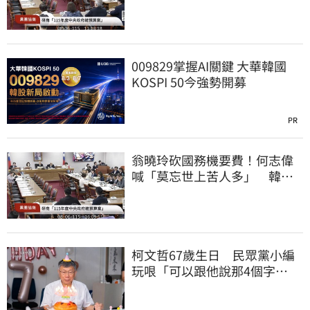
砍960萬
009829掌握AI關鍵 大華韓國
KOSPI 50今強勢開募
PR
翁曉玲砍國務機要費！何志偉
喊「莫忘世上苦人多」 韓國
瑜：我表情很苦
柯文哲67歲生日 民眾黨小編
玩哏「可以跟他說那4個字
嗎？」留言大翻車