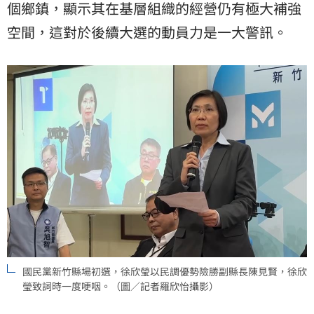
個鄉鎮，顯示其在基層組織的經營仍有極大補強
空間，這對於後續大選的動員力是一大警訊。
國民黨新竹縣場初選，徐欣瑩以民調優勢險勝副縣長陳見賢，徐欣
瑩致詞時一度哽咽。（圖／記者羅欣怡攝影）