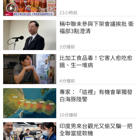
23小時前
稱中聯未參與下架會議挨批 衛
福部3點澄清
3分鐘前
比加工食品毒！它害人愈吃愈
餓、生一堆病
4分鐘前
專家：「這裡」有機會單獨發
白海豚陸警
10分鐘前
印度男來台觀光又偷又騙…把
全聯當提款機