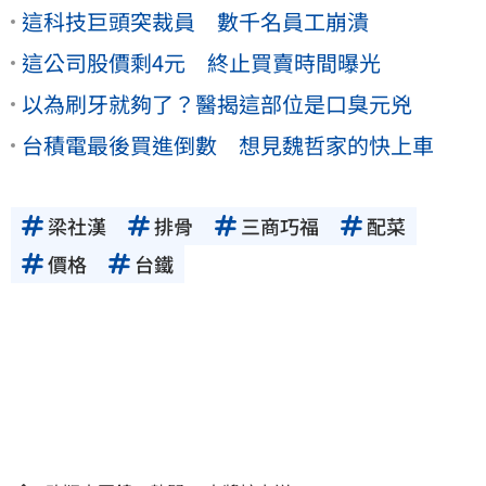
這科技巨頭突裁員 數千名員工崩潰
這公司股價剩4元 終止買賣時間曝光
以為刷牙就夠了？醫揭這部位是口臭元兇
台積電最後買進倒數 想見魏哲家的快上車
梁社漢
排骨
三商巧福
配菜
價格
台鐵