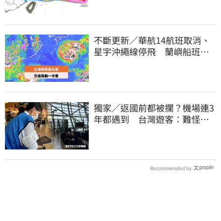
不斷更新／華航14航班取消、
星宇沖繩線停飛 蘭嶼船班停3
天半
獨家／返國前都被攔？機場連3
年都遇到 台灣遊客：難怪日
本觀光這麼強
Recommended by