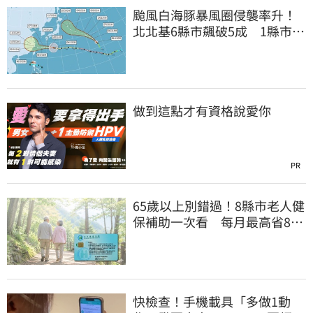
颱風白海豚暴風圈侵襲率升！
北北基6縣市飆破5成 1縣市
「最高達67%」
做到這點才有資格說愛你
PR
65歲以上別錯過！8縣市老人健
保補助一次看 每月最高省826
元
快檢查！手機載具「多做1動