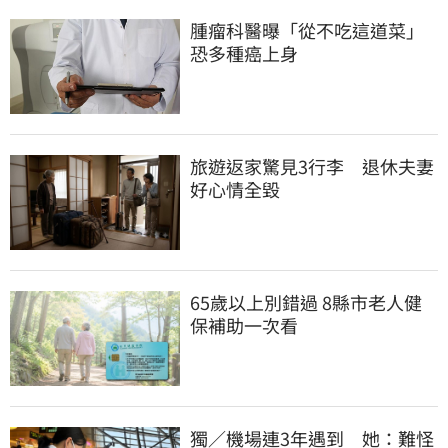
腫瘤科醫曝「從不吃這道菜」
恐多種癌上身
旅遊返家驚見3行李　退休夫妻
好心情全毀
65歲以上別錯過 8縣市老人健
保補助一次看
獨／機場連3年遇到　她：難怪