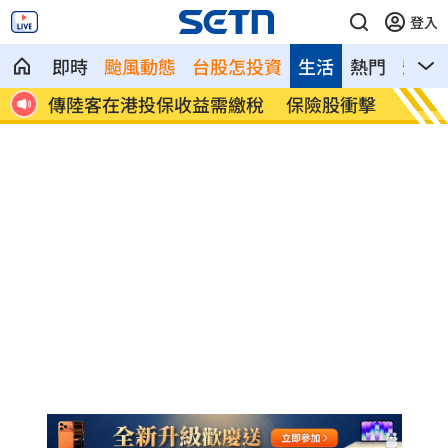
登入
即時
颱風動態
台股怎投資
生活
熱門
影音
備買
傳陸客在港投保收益需繳稅 保險股衝擊
東發號
歡