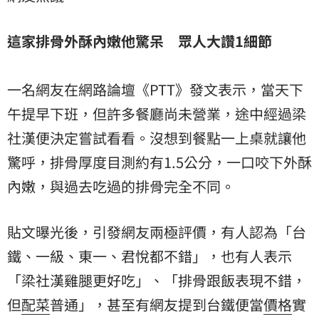
這家排骨外酥內嫩他驚呆 眾人大讚1細節
一名網友在網路論壇《PTT》發文表示，當天下
午提早下班，但許多餐廳尚未營業，途中經過梁
社漢便決定嘗試看看。沒想到餐點一上桌就讓他
驚呼，排骨厚度目測約有1.5公分，一口咬下外酥
內嫩，與過去吃過的排骨完全不同。
貼文曝光後，引發網友兩極評價，有人認為「
台
鐵
、一級、東一、君悅都不錯」，也有人表示
「梁社漢雞腿更好吃」、「排骨跟飯表現不錯，
但
配菜
普通」，甚至有網友提到台鐵便當
價格
實