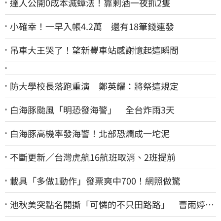
達人公開0成本滅蟑法！靠剩酒一夜抓2隻
小確幸！一早入帳4.2萬 還有18筆錢連發
吊車大王哭了！望新豐車站感謝憶起這瞬間
防大學校長落跑重演 鄭英耀：將祭這規定
白海豚颱風「明恐發海警」 全台炸雨3天
白海豚高機率發海警！北部恐爛成一坨泥
不斷更新／台灣虎航16航班取消、2班提前
載具「多做1動作」發票爽中700！網照做驚
池秋美突點名開撕「可憐的不只田路路」 曹雨婷45
字回應了