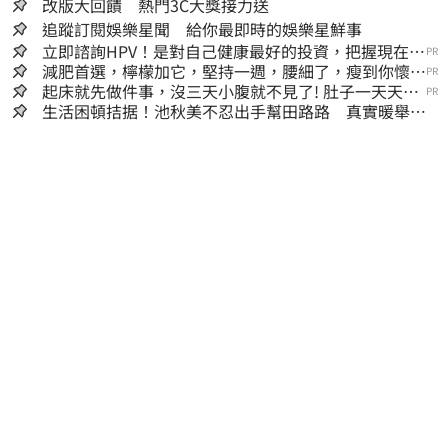
改版大回饋 熱門3C大獎接力送
追蹤訂閱娛樂星聞 給你最即時的娛樂星鮮事
立即諮詢HPV！是對自己健康最好的投資，把握現在不
PR
嫌晚！
減肥首選，檸檬加它，堅持一週，腰細了，瘦到你懷疑
PR
人生
起床就先做件事，沒三天小腹就不見了! 肚子一天天變
PR
小！
生活困頓拮据！池秋美不忍出手幫田路路 真實暖舉曝
光