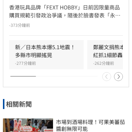
香港玩具品牌「FEXT HOBBY」日前因限量商品
購買規範引發政治爭議，隨後於臉書發表「永遠
支持一個中國原則」聲明企圖滅火，卻反遭香港
-373分鐘前
網友群起嘲諷，演變成嚴重公關災難。起因是官
方曾公告不接受台灣、中國及日本訂單，遭小粉
紅撻伐將台灣與中國並列。儘管品牌緊急修改銷
新／日本熊本爆5.1地震！
鄭麗文捐熊本10
售區域並發布效忠聲明，但輿論仍不買單，網友
多縣市明顯搖晃
紅抓1細節轟辱
紛紛質疑其操作邏輯。面對排山倒海的酸言酸
-277分鐘前
-262分鐘前
語，品牌最終被迫限制留言權限以止血。此事件
再度凸顯政治敏感議題對品牌經營的巨大風險，
引發各界高度關注。
相關新聞
市場到酒場料理！可果美蕃茄
醬創無限可能