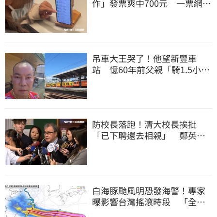
作」發票爽中700元 一票網照
做驚：真的中獎
吊車大王哭了！他望新豐車
站 憶60年前父親「騎1.5小時
單車載他圓夢」
防校長落跑！清大校長挨批
「已下聘還去相親」 鄭英
耀：將祭「這規定」
白海豚颱風明恐發海警！專家
曝影響台灣搖滾時段 「全台
雨炸3天」