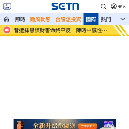
登入
即時
颱風動態
台股怎投資
國際
熱門
影音
！
昔遭抹黑謀財害命終平反 陳時中感性發
姜厚任
聲
人