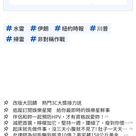
水雷
伊朗
紐約時報
川普
掃雷
非對稱作戰
改版大回饋 熱門3C大獎接力送
追蹤訂閱娛樂星聞 給你最即時的娛樂星鮮事
伴侶和妳一起預防HPV，才有資格說愛妳！
PR
減肥首選，檸檬加它，堅持一週，腰細了，瘦到你懷疑
PR
人生
起床就先做件事，沒三天小腹就不見了! 肚子一天天變
PR
小！
女律師為何能騙到慈濟10億？豪宅藏158公斤黃金 李