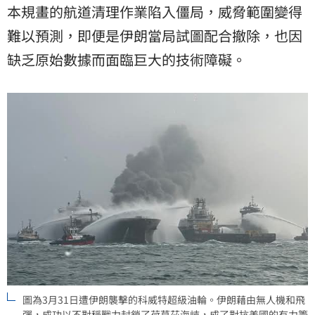
本規畫的航道清理作業陷入僵局，威脅範圍變得
難以預測，即便是伊朗當局試圖配合撤除，也因
缺乏原始數據而面臨巨大的技術障礙。
圖為3月31日遭伊朗襲擊的科威特超級油輪。伊朗藉由無人機和飛
彈，成功以不對稱戰力封鎖了荷莫茲海峽，成了對抗美國的有力籌