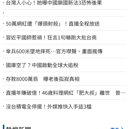
台灣人小心！她曝中國鎖國新法3恐怖後果
50萬網紅遭「爆頭射殺」！直播全程放送
習近平國師惹禍！狂言1句嚇跑大批台商
傘兵600米墜地摔死…官方噤聲、畫面瘋傳
國庫空了？中國啟動全球大追稅
存款8000萬翁 曝老後孤寂真相
直播年賺破億！46歲料理網紅「肥大叔」離世 曾連
播17小時辛酸面曝
沒台積電全停擺！外媒推快入手這3檔