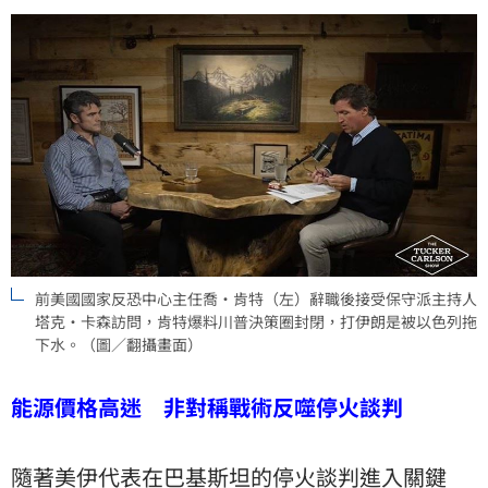
前美國國家反恐中心主任喬·肯特（左）辭職後接受保守派主持人
塔克·卡森訪問，肯特爆料川普決策圈封閉，打伊朗是被以色列拖
下水。（圖／翻攝畫面）
能源價格高迷 非對稱戰術反噬停火談判
隨著美伊代表在巴基斯坦的停火談判進入關鍵