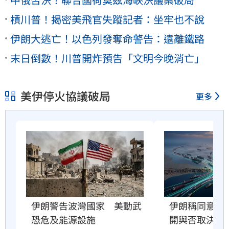
槓川普！揭密美飛官失蹤記者：坐牢也不說
伊朗大逃亡！以色列發奪命警告：遠離鐵路
末日倒數！川普開炸預告「文明今晚消亡」
美伊停火協議破局
更多
伊朗警告波灣國家　美動武
伊朗稱同意荷
恐危及能源設施
開與否取決美