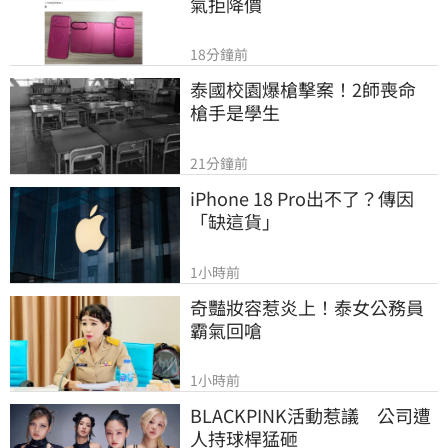
氣拒降價
18分鐘前
泰國校園爆槍擊案！2師喪命　
槍手是學生
21分鐘前
iPhone 18 Pro出不了？傳因
「缺這貨」
1小時前
奇豔妝容惹炎上！泰女公務員
霸氣回嗆
1小時前
BLACKPINK活動惹議　公司遭
人持球桿猛砸