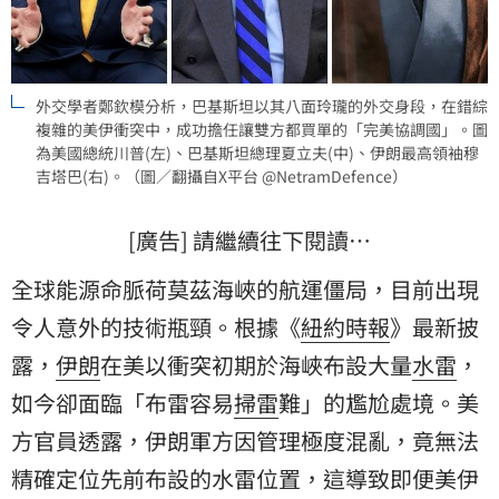
外交學者鄭欽模分析，巴基斯坦以其八面玲瓏的外交身段，在錯綜
複雜的美伊衝突中，成功擔任讓雙方都買單的「完美協調國」。圖
為美國總統川普(左)、巴基斯坦總理夏立夫(中)、伊朗最高領袖穆
吉塔巴(右)。（圖／翻攝自X平台 @NetramDefence）
[廣告] 請繼續往下閱讀…
全球能源命脈荷莫茲海峽的航運僵局，目前出現
令人意外的技術瓶頸。根據《
紐約時報
》最新披
露，
伊朗
在美以衝突初期於海峽布設大量
水雷
，
如今卻面臨「布雷容易
掃雷
難」的尷尬處境。美
方官員透露，伊朗軍方因管理極度混亂，竟無法
精確定位先前布設的水雷位置，這導致即便美伊