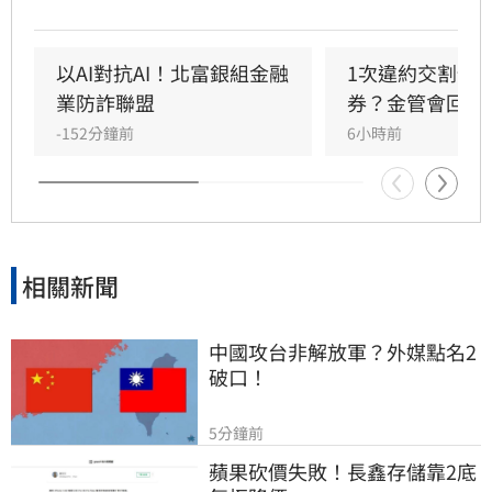
政策，規劃修法將違約交割規範緊縮為「1次違
約即圈存」，取消過往的緩衝空間。同時，官方
正密切監控房貸、信貸等「4貸同堂」的極端槓
以AI對抗AI！北富銀組金融
1次違約交割預
桿亂象，並籌建「台股儀表板」整合跨機構數
業防詐聯盟
券？金管會回應
據，透過強化風險監理與資訊透明化，全面防堵
-152分鐘前
6小時前
市場投機風氣，引導台股回歸理性投資基本面，
維護資本市場秩序與金融穩定。
相關新聞
中國攻台非解放軍？外媒點名2
破口！
5分鐘前
蘋果砍價失敗！長鑫存儲靠2底