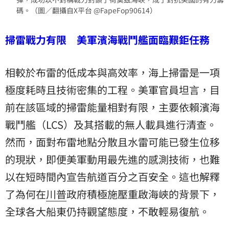
碼。（圖／翻攝自X平台 @FapeFop90614）
掃雷戰力有限 美軍濱海戰鬥艦面臨艱鉅任務
相較於布雷的低成本與高效率，海上掃雷是一項
極度耗時且技術密集的工程。美軍官員坦言，目
前在該區域的掃雷能量相對有限，主要依賴濱海
戰鬥艦（LCS）及其搭載的無人載具進行清查。
然而，面對布雷地點分散且水雷可能已發生位移
的現狀，即便美軍動用最先進的感測技術，也難
以在短時間內宣告航道百分之百安全。這也解釋
了為何在
川普
政府積極施壓重啟海峽的背景下，
全球各大船東仍持觀望態度，不敢輕易復航。