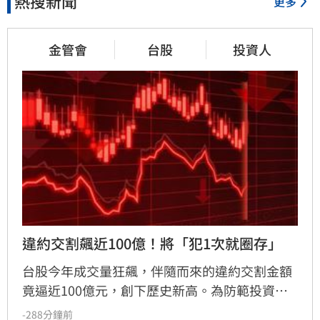
熱搜新聞
更多
金管會
台股
投資人
違約交割飆近100億！將「犯1次就圈存」
台股今年成交量狂飆，伴隨而來的違約交割金額
竟逼近100億元，創下歷史新高。為防範投資人
利用高槓桿「空手套白狼」，金管會擬祭出鐵腕
-288分鐘前