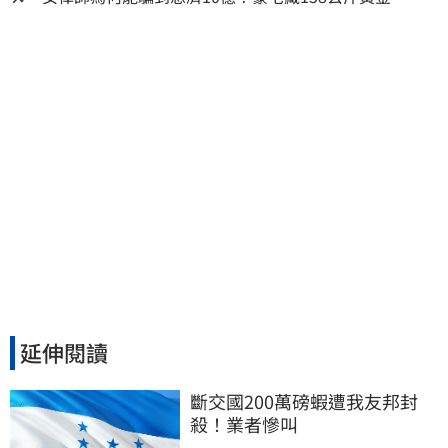
怡貞驚曝背後身分
延伸閱讀
斷交國200萬磅蝦遭我友邦封
殺！業者慘叫