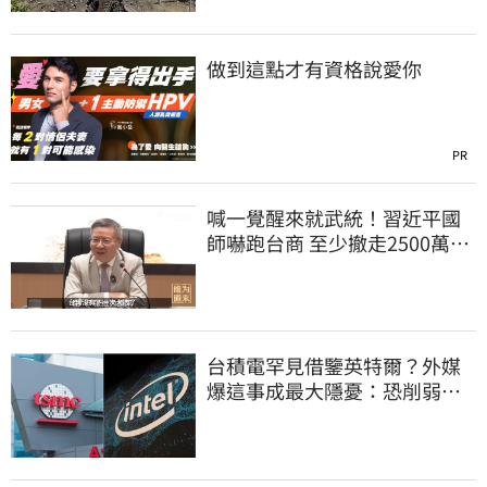
做到這點才有資格說愛你
PR
喊一覺醒來就武統！習近平國
師嚇跑台商 至少撤走2500萬份
工作
台積電罕見借鑒英特爾？外媒
爆這事成最大隱憂：恐削弱領
先優勢