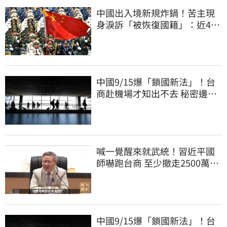
中國出入境新規炸鍋！苦主現
身淚訴「被恢復國籍」：近4億
資產權停擺
中國9/15爆「鎖國新法」！台
商赴機場才知出不去 秘密邊控
合法化
喊一覺醒來就武統！習近平國
師嚇跑台商 至少撤走2500萬份
工作
中國9/15爆「鎖國新法」！台