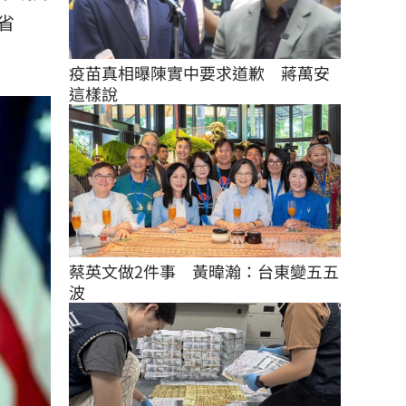
省
疫苗真相曝陳實中要求道歉　蔣萬安
這樣說
蔡英文做2件事　黃暐瀚：台東變五五
波