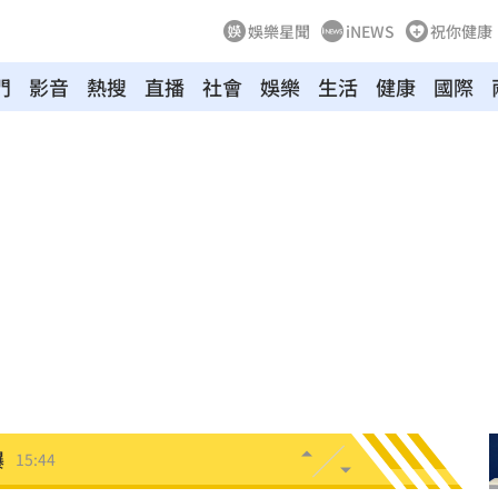
娛樂星聞
iNEWS
祝你健康
門
影音
熱搜
直播
社會
娛樂
生活
健康
國際
應戰
15:52
型
15:48
被捕
15:46
看法
15:45
死」
15:44
曝
15:44