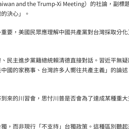
 and the Trump-Xi Meeting）的社論，副標
熱潮
10:00
灣的決心」。
15
外重要，美國民眾應理解中國共產黨對台灣採取分化
府、民主進步黨籍總統賴清德直接對話。習近平無疑
是中國的家務事、台灣許多人嚮往共產主義」的論述
將到來的川習會，思忖川普是否會為了達成某種重大
台獨，而非現行「不支持」台獨政策。這種區別聽起