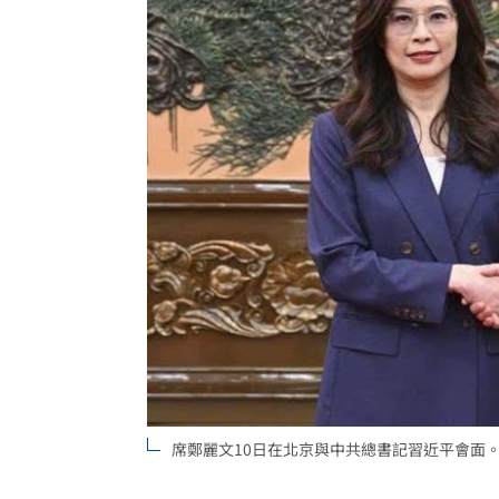
每天1杯手搖飲消暑？醫：1習慣害越喝
中美制裁戰川習會恐生變？北京還有大
台灣富婆也曾花重金 和當紅男神木桶
重電股／東元簽下這合約 利多曝光
15:
台灣彩券開獎直播中
20:31
LIVE三立+24小時直播
15:27
三立iNEWS新聞台線上直播
18:00
商場戰國來臨 台中「頂奢大道」逐漸
台彩父親節推新刮刮樂千萬頭獎超「爸
席鄭麗文10日在北京與中共總書記習近平會面
「拍片人的多重宇宙」職涯論壇9/12登