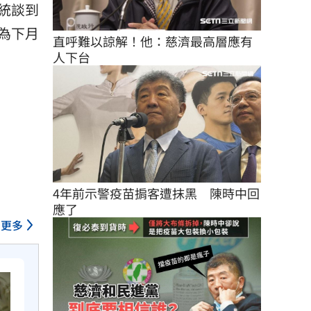
統談到
為下月
直呼難以諒解！他：慈濟最高層應有
人下台
4年前示警疫苗掮客遭抹黑　陳時中回
應了
更多