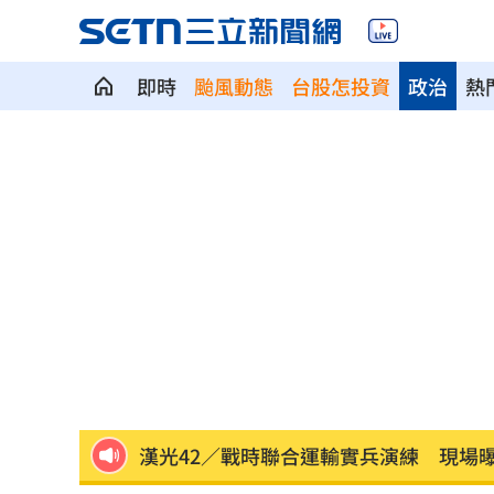
即時
颱風動態
台股怎投資
政治
熱
蔡英文助攻蘇巧慧 李四川曝「大咖」
中企署攜3科技公司 助中小企業數位轉
涉湮滅學生失蹤案證據 墨西哥前州長
統一火力低迷需要洋砲？ 外籍打教給
職涯剛起步 24歲足球員「上場被雷劈
漢光42／戰時聯合運輸實兵演練 現場