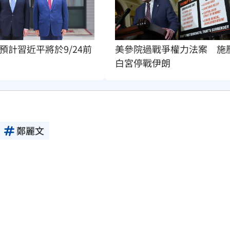
美參院過戰爭權力法案　施
預計習近平將於9/24前
白宮停戰伊朗
鄭麗文