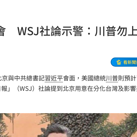
析
15:42
墜樓
15:41
會 WSJ社論示警：川普勿
危
15:41
0%
15:40
炎
15:40
看新聞
吵架
15:37
北京與中共總書記
習近平
會面，美國總統
川普
則預計
難題
報」（WSJ）社論提到北京用意在分化台灣及影響
15:35
加油
15:34
治
15:34
尋獲
15:30