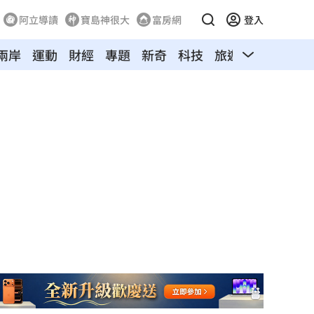
阿立導讀
寶島神很大
富房網
登入
兩岸
運動
財經
專題
新奇
科技
旅遊
汽車
寵物