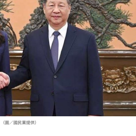
越累
15:30
招
15:29
共浴
15:29
28
成形
12:00
」氣
12:00
。（圖／國民黨提供）
場！
10:30