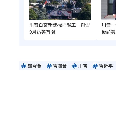
川普：
川普白宮新建機坪趕工　與習
後訪美
9月訪美有關
鄭習會
習鄭會
川普
習近平