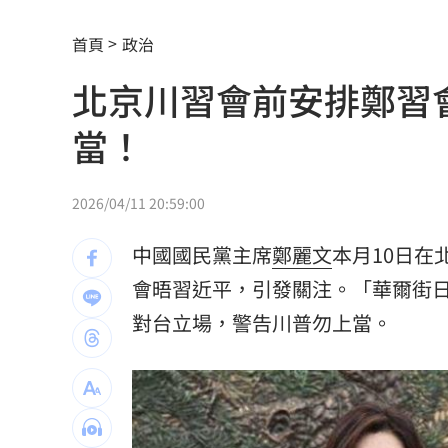
新／華邦電營收年增160.97% 股價評
首頁
政治
楠梓科學園區爆意外！電子廠鷹架剝離
北京川習會前安排鄭習
新／4高中生三峽河戲水 1溺水救起命
當！
伊禁美以船通行荷莫茲海峽 違者罰貨值2
吃堅果害上火、嘴破？醫曝：搭1物抗發
2026/04/11 20:59:00
昔傳跟李易婚變 六月遭女兒爆喝醉就
中國國民黨主席
鄭麗文
本月10日在
統一13場完封敗何解？外籍打教揭心魔
會晤習近平，引發關注。「華爾街日
對台立場，警告川普勿上當。
AKIRA父親節來台 兒子學林志玲甜喊
捐1物救援熊本災民！日網喊：給台灣統
新／救生員硬要下水 遺體外木山海域