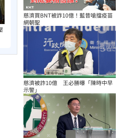
慈濟買BNT被詐10億！藍昔嗆擋疫苗
網朝聖
壓
慈濟被詐10億　王必勝曝「陳時中早
示警」