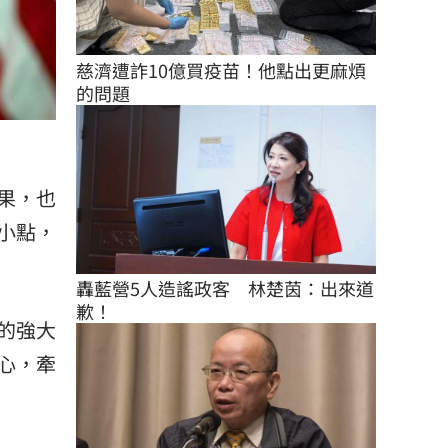
慈濟遭詐10億買疫苗！他點出更麻煩
的問題
果，也
小點，
轟藍營5人造謠政客　林楚茵：出來道
歉！
的強大
心，牽