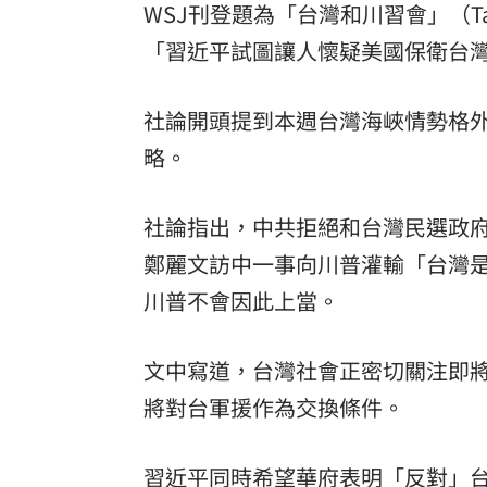
WSJ刊登題為「台灣和川習會」（Taiwan
8國球員齊聚高雄 Formosa 7s掀足球
「習近平試圖讓人懷疑美國保衛台
理想混蛋號召粉絲跨海追星吃美食！
18:
社論開頭提到本週台灣海峽情勢格
略。
社論指出，中共拒絕和台灣民選政
鄭麗文訪中一事向川普灌輸「台灣
川普不會因此上當。
文中寫道，台灣社會正密切關注即
將對台軍援作為交換條件。
習近平同時希望華府表明「反對」