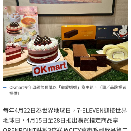
OKmart今年母親節預購以「寵愛媽媽」為主題。（圖／品牌業者
提供）
每年4月22日為
世界地球日
，
7-ELEVEN
迎接世界
地球日，4月15日至28日推出購買指定商品享
OPENPOINT點數3倍送及CITY燕麥系列飲品第二