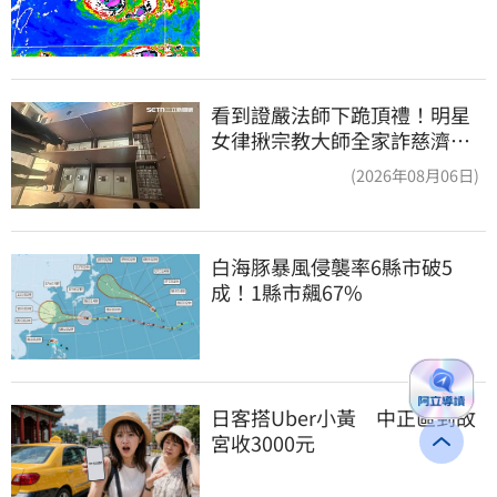
看到證嚴法師下跪頂禮！明星
女律揪宗教大師全家詐慈濟…
全家爽睡黃金堆
(2026年08月06日)
白海豚暴風侵襲率6縣市破5
成！1縣市飆67%
日客搭Uber小黃　中正區到故
宮收3000元