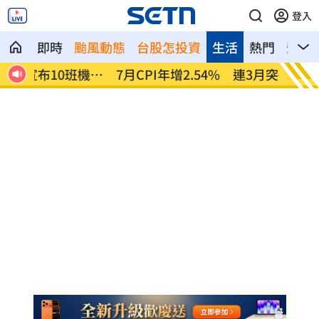
登入
即時
颱風動態
台股怎投資
生活
熱門
影音
機異
7月CPI年增2.54% 連3月突破通膨警戒
金鐘星
線
毯