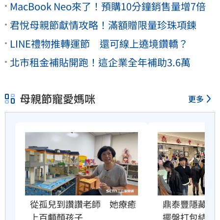
MacBook Neo來了！預購10分鐘銷售量增7倍
君悅母親節獻情攻略！滿額贈限量珍珠項鍊
LINE禮物推轉運節 還可線上遶境鑽轎？
北市租金補貼開跑！這企業全年補助3.6萬
母親節寵愛媽咪
更多
從孤兒到讚讚老師　她療癒
鼎泰豐隱藏服
上百顱顏孩子
擺盤打包結果