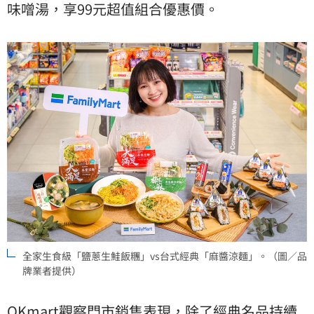
味噌湯，享99元超值組合優惠價。
全家生食級「鹽蔥生鮭飯糰」vs台式經典「麻醬涼麵」。（圖／品
牌業者提供）
OKmart
觀察門市銷售表現，除了經典名品持續