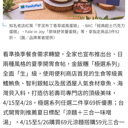
知名老店紅葉「芋泥布丁香草戚風蛋糕」、BAC「經典起士巧克力
蛋糕」、Fale in Joy「原味舒芙蕾蛋糕」等，享指定商品3件92
折。（圖／品牌業者提供）
看準換季餐食需求轉變，全家也宣布推出台、日
兩種風格的夏季開胃食帖，金飯糰「極選系列」
全面「生」級，使用便利商店首見的生食等級黃
鰭鮪魚、智利銀鮭以及居酒屋人氣食材章魚、海
灣貝入料，打造彷若壽司專門店的頂級美味，
4/15至4/28，極選系列任選二件享69折優惠；台
式開胃則推薦夏日標配「涼麵＋三合一味噌
湯」，4/15至5/26購買69元涼麵搭購59元三合一