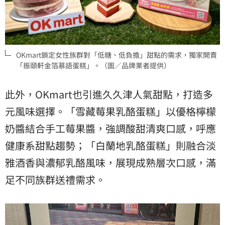
OKmart鎖定女性族群對「低糖、低負擔」甜點的需求，獨家開賣
「振頤軒金箔慕語蛋糕」。（圖／品牌業者提供）
此外，OKmart也引進久久津人氣甜點，打造多
元風味選擇。「雪藏莓果乳酪蛋糕」以優格檸檬
奶醬結合手工莓果醬，強調酸甜清爽口感，呼應
健康系甜點趨勢；「白蘭地乳酪蛋糕」則融合淡
雅酒香與濃郁乳酪風味，展現成熟層次口感，滿
足不同族群送禮需求。