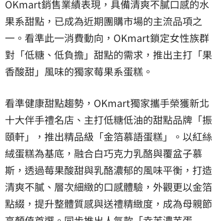
OKmart銷售業績表現，具備清爽不膩口感的水
果系甜點，已成為近期團購市場的主流品項之
一。看準此一消費動向，OKmart鎖定女性族群
對「低糖、低負擔」甜點的需求，推出主打「果
香酸甜」風味的獨家莓果系蛋糕。
看準健康甜點趨勢，OKmart獨家攜手榮獲新北
十大伴手禮名店、主打低糖低油的甜點品牌「振
頤軒」，推出精品級「金箔慕語蛋糕」。以紅絲
絨蛋糕為基底，融合白巧克力乳酪與覆盆子慕
斯，透過莓果酸甜與乳酪濃郁的風味平衡，打造
清爽不膩、層次細緻的口感體驗，外觀更以金箔
點綴，提升整體質感與送禮精緻度，成為母親節
高顏值首選。同步推出人氣款「幸芙濃芋蛋