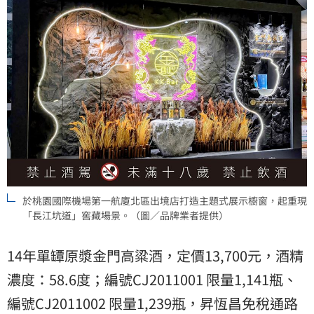
於桃園國際機場第一航廈北區出境店打造主題式展示櫥窗，起重現
「長江坑道」窖藏場景。（圖／品牌業者提供）
14年單罈原漿金門高粱酒，定價13,700元，酒精
濃度：58.6度；編號CJ2011001 限量1,141瓶、
編號CJ2011002 限量1,239瓶，昇恆昌免稅通路