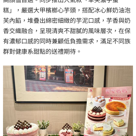
糕」，嚴選大甲檳榔心芋頭，搭配冰心鮮奶油泡
芙內餡，堆疊出綿密細緻的芋泥口感，芋香與奶
香交織融合，呈現清爽不甜膩的風味層次，在保
有濃郁口感的同時兼顧低負擔需求，滿足不同族
群對健康系甜點的送禮期待。