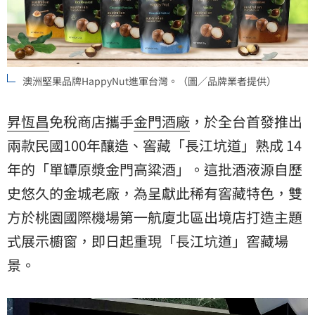
澳洲堅果品牌HappyNut進軍台灣。（圖／品牌業者提供）
昇恆昌
免稅商店攜手
金門酒廠
，於全台首發推出
兩款民國100年釀造、窖藏「長江坑道」熟成 14
年的「單罈原漿金門高粱酒」。這批酒液源自歷
史悠久的金城老廠，為呈獻此稀有窖藏特色，雙
方於桃園國際機場第一航廈北區出境店打造主題
式展示櫥窗，即日起重現「長江坑道」窖藏場
景。