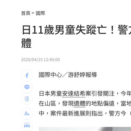
漢光42／後備動員！同心36號召集令發
首頁
國際
林庭謙正式加盟台新戰神 簽下複數年
日11歲男童失蹤亡！
高檢署主任批台糖！黃偉哲「2問題」打
體
水中熱舞翻轉爆意外 李雅英當場失控
Mina輕生後扯出西村力發言風波 粉絲
2026/04/15 12:40:00
北市教育局稱廚餘給弱勢！吳思瑤轟：
國際中心／游舒婷報導
1鄉鎮發錢了！符資格每人爽領5000元現
日本男童
安達結希
案引發關注，今年
沈伯洋招募「巡洋監兵」 目標千名監
在山區，發現
遺體
的地點偏遠，當
公視預算遭刪凍10.2億 卓榮泰說話了
1
中，案件最新進展則指出，警方今（
想買Kia先看這篇！8月祭超狂優惠
13:00