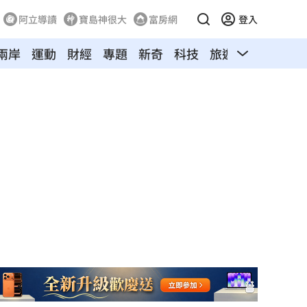
阿立導讀
寶島神很大
富房網
登入
兩岸
運動
財經
專題
新奇
科技
旅遊
汽車
寵物