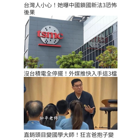
台灣人小心！她曝中國鎖國新法3恐怖
後果
沒台積電全停擺！外媒推快入手這3檔
直銷頭目變國學大師！狂言爸抱子變