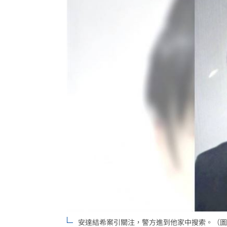
四貸同堂玩槓桿！銀行點名2大查核死角
前兄弟打教莎菈炸裂 還是WPBL首支滿
蕭敬騰遇惡房東被寄存證信函！喜鵲回
台灣彩券開獎直播中
20:31
LIVE三立+24小時直播
15:27
三立iNEWS新聞台線上直播
18:00
市場到酒場料理！可果美蕃茄醬創無限
父親節送會拉筋的按摩椅 爸爸「筋歡喜
油品食安事件引關注 挑選保健食品要注
罕病博士彭士齊 輪椅上的生命覺醒！
11
安達結希案引關注，警方進到他家中搜索。（圖