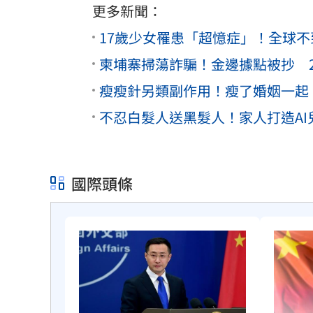
更多新聞：
17歲少女罹患「超憶症」！全球
柬埔寨掃蕩詐騙！金邊據點被抄 
瘦瘦針另類副作用！瘦了婚姻一起
不忍白髮人送黑髮人！家人打造A
國際頭條