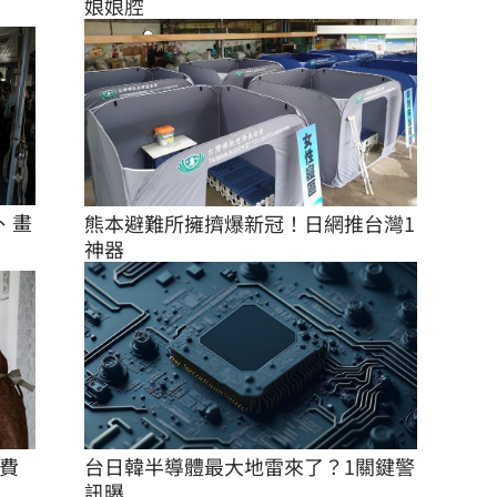
娘娘腔
、畫
熊本避難所擁擠爆新冠！日網推台灣1
神器
台日韓半導體最大地雷來了？1關鍵警
費
訊曝