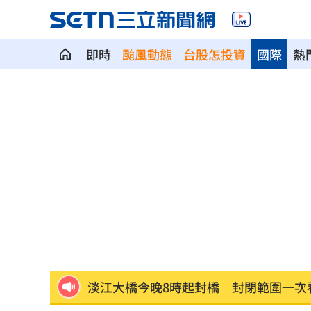
即時
颱風動態
台股怎投資
國際
熱
女律揪宗教大師詐慈濟！爽睡10.6億黃
台男星轉戰直播 面試8次遭嗆：以為多
全聯、萬家福防空演習「暫停電子支付
淡出16年拒復出拍戲 姜厚任轟中國劇
起司進口狂飆2.3倍！農業部帶頭拚國產
小說家38歲財富自由！靠1張表算出退休
淡江大橋今晚8時起封橋 封閉範圍一次