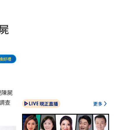
屍
換好禮
現陳屍
調查
現正直播
更多