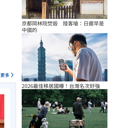
京都岡林院焚毀　陸客嗆：日遲早是
中國的
更多
2026最佳移居國曝！台灣名次好強