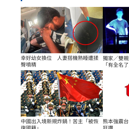
幸好幼女換位　人妻搭機熟睡遭揉
獨家／雙親
臀噴精
「有全名了
熊本強震台
中國出入境新規炸鍋！苦主「被恢
狂讚
復國籍」