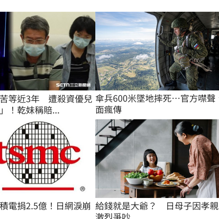
傘兵600米墜地摔死…官方噤聲
苦等近3年 遭殺資優兒
面瘋傳
」！乾妹稱賠...
積電捐2.5億！日網淚崩
給錢就是大爺？　日母子因孝親
激烈爭吵