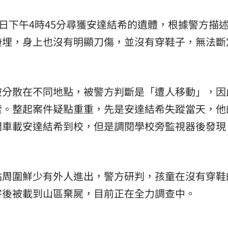
11:00
3日下午4時45分尋獲安達結希的遺體，根據警方描
掩埋，身上也沒有明顯刀傷，並沒有穿鞋子，無法斷
被分散在不同地點，被警方判斷是「遭人移動」，因
索。整起案件疑點重重，先是安達結希失蹤當天，他
開車載安達結希到校，但是調閱學校旁監視器後發現
點周圍鮮少有外人進出，警方研判，孩童在沒有穿鞋
害後被載到山區棄屍，目前正在全力調查中。