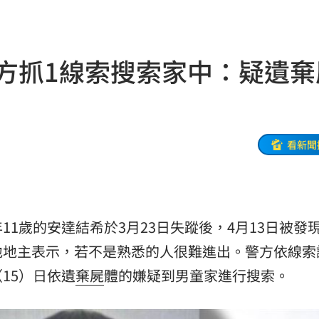
布了
13:21
約
13:21
警方抓1線索搜索家中：疑遺棄
臉
13:16
變臉
13:16
護航
13:14
看新聞
歧視
13:09
金
13:08
11歲的安達結希於3月23日失蹤後，4月13日被發
票員
13:05
地地主表示，若不是熟悉的人很難進出。警方依線索
3:01
15）日依遺
棄屍
體的嫌疑到男童家進行搜索。