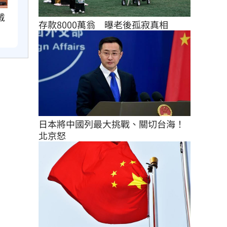
戴
存款8000萬翁　曝老後孤寂真相
日本將中國列最大挑戰、關切台海！
北京怒