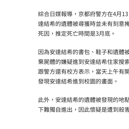
酷澎「爸氣父親節」國際官方品牌齊聚
綜合日媒報導，京都府警方在4月1
達結希的遺體被尋獲時並未有刻意
死因，推定死亡時間是3月底。
因為安達結希的書包、鞋子和遺體
棄屍體的嫌疑進到安達結希住家搜
跟警方還有校方表示，當天上午有
發現安達結希進到校園的畫面。
此外，安達結希的遺體被發現的地
下難獨自進出，因此懷疑是遭到殺