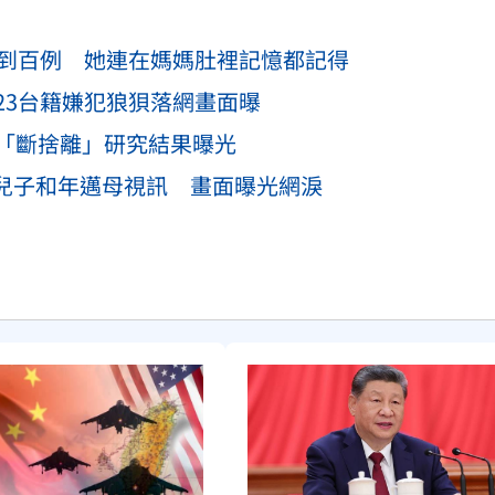
不到百例 她連在媽媽肚裡記憶都記得
23台籍嫌犯狼狽落網畫面曝
「斷捨離」研究結果曝光
I兒子和年邁母視訊 畫面曝光網淚