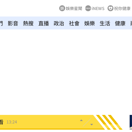
娛樂星聞
iNEWS
祝你健康
門
影音
熱搜
直播
政治
社會
娛樂
生活
健康
金堆
13:28
紅
13:27
」！
13:26
組
13:26
13:26
金
13:26
看
13:24