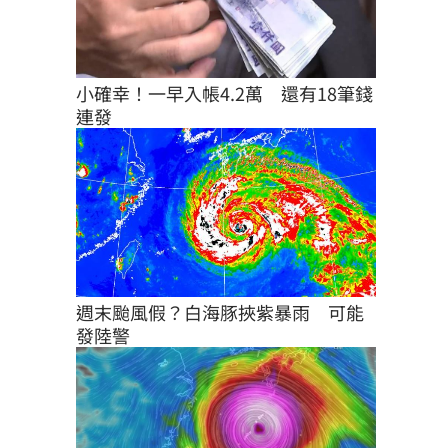
小確幸！一早入帳4.2萬　還有18筆錢
連發
週末颱風假？白海豚挾紫暴雨　可能
發陸警