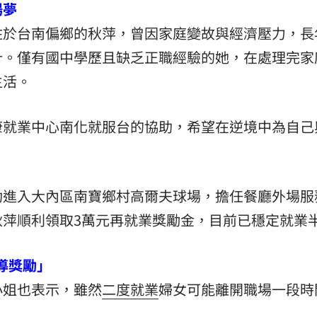
場夢
住於台南偏鄉的秋萍，曾因家庭變故與經濟壓力，長
計。僅有國中學歷且缺乏正職經驗的她，在處理完家
生活。
康就業中心南化就服台的協助，希望在逆境中為自己
功進入大內區南寶鄉村高爾夫球場，擔任餐廳外場服
秋萍順利領取3萬元再就業獎勵金，目前已穩定就業
導獎勵」
小姐也表示，雖然
二度就業
婦女可能離開職場一段時