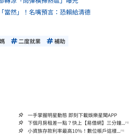
部轉涼「雨彈橫掃熱區」曝光
「當然」！名嘴預言：恐賴給清德
媽
二度就業
補助
一手掌握明星動態 即刻下載娛樂星聞APP
下個月房租差一點？快上【易借網】三分鐘...
PR
小資族存款利率最高10%！數位帳戶這樣...
PR