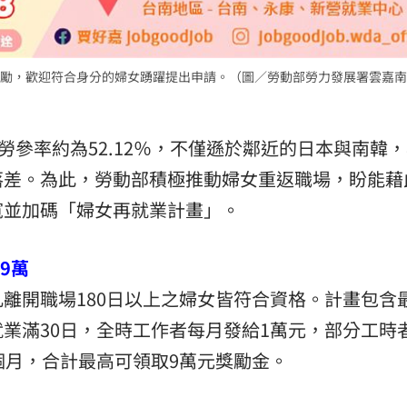
勵，歡迎符合身分的婦女踴躍提出申請。（圖／勞動部勞力發展署雲嘉南
勞參率約為52.12％，不僅遜於鄰近的日本與南韓
落差。為此，勞動部積極推動婦女重返職場，盼能藉
寬並加碼「婦女再就業計畫」。
9萬
離開職場180日以上之婦女皆符合資格。計畫包含
業滿30日，全時工作者每月發給1萬元，部分工時
個月，合計最高可領取9萬元獎勵金。