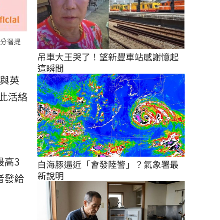
分署提
吊車大王哭了！望新豐車站感謝憶起
這瞬間
，與英
此活絡
最高3
白海豚逼近「會發陸警」？氣象署最
新說明
者發給