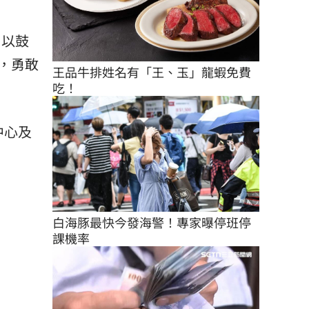
，以鼓
，勇敢
王品牛排姓名有「王、玉」龍蝦免費
吃！
中心及
白海豚最快今發海警！專家曝停班停
課機率