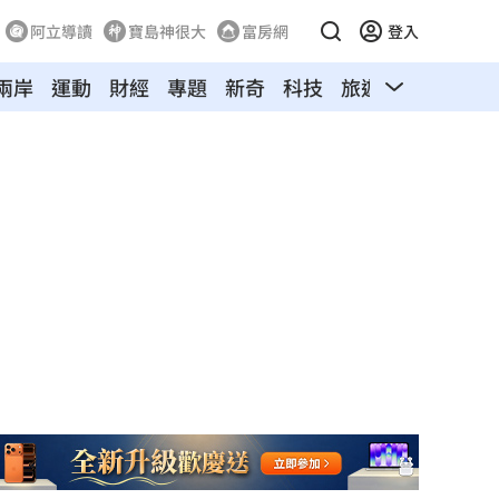
阿立導讀
寶島神很大
富房網
登入
兩岸
運動
財經
專題
新奇
科技
旅遊
汽車
寵物