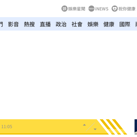
娛樂星聞
iNEWS
祝你健康
門
影音
熱搜
直播
政治
社會
娛樂
健康
國際
慘死
11:17
發聲
11:15
辣！
11:13
任
11:09
11:05
擊了
11:05