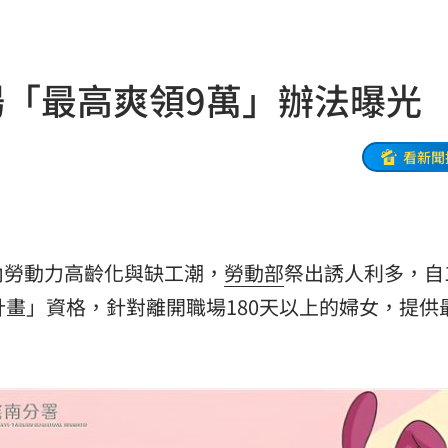
11:02
！
11:02
場「最高爽領9萬」辦法曝光
教召
11:01
追夢
11:00
看新聞
1
10:58
光
10:57
內勞動力高齡化與缺工潮，
勞動部
祭出誘人利多，自1
10:57
計畫」資格，針對離開職場180天以上的婦女，提供
秒懂
10:52
10:52
樣說
10:52