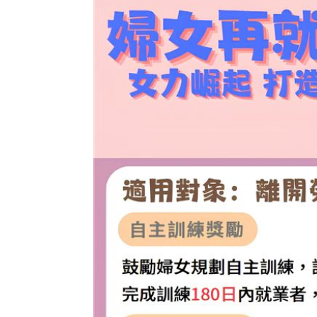
外野手接球相撞 深遠飛球彈出牆變2分
用戶注意！Gmail在2027年將「大砍3
獨／詐10億囤黃金爆增值3倍：可望全拿
台灣彩券開獎直播中
20:31
LIVE三立+24小時直播
15:27
三立iNEWS新聞台線上直播
18:00
「拍片人的多重宇宙」職涯論壇9/12登
8國球員齊聚高雄 Formosa 7s掀足球
理想混蛋號召粉絲跨海追星吃美食！
18: