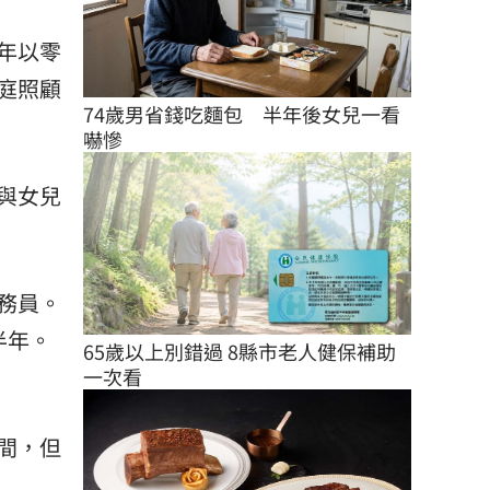
年以零
庭照顧
74歲男省錢吃麵包　半年後女兒一看
嚇慘
與女兒
務員。
半年。
65歲以上別錯過 8縣市老人健保補助
一次看
間，但