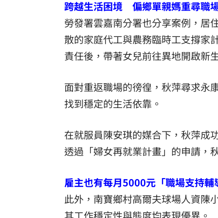
跨越生活困境 偏鄉單親媽重尋職
勞發署雲嘉南分署也分享案例，居
散的家庭代工與農務臨時工支撐家
責任後，帶著女兒前往異地開啟新
面對重返職場的徬徨，秋萍尋求永
找到穩定的生活依靠。
在就服員陳安琪的媒合下，秋萍成
透過「婦女再就業計畫」的申請，
雇主也有每月5000元「職場支持輔
此外，南寶鄉村高爾夫球場人資陳
其工作穩定性與態度均表現優異。