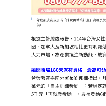
勞動部放寬及加碼「婦女再就業計畫」資格及獎
供）
根據主計總處報告，114年台灣女性
國、加拿大及新加坡相比更有明顯
人力市場，為產業挹注新動能，放
離開職場180天就符資格 最高可領
勞發署雲嘉南分署
長劉邦棟指出，凡
萬元的「自主訓練獎勵」；若穩定就
5千元「再就業獎勵」，最長發給6