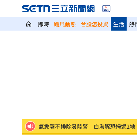
即時
颱風動態
台股怎投資
生活
熱
新／台中婦過馬路被車撞！下半身輾碎
獨／曹雨婷爆拿工會錢買豪宅 李亞萍
69歲陸小芬曬照 性感不想遮姐真的太
EZ Way爭議！ 3個月內提檢討報告
11:12
當流量綁架新聞！《星星之火5》找回信
氣象署不排除發陸警 白海豚恐掃過2地
政院停電藍酸「城鎮韌性」破功！綠反