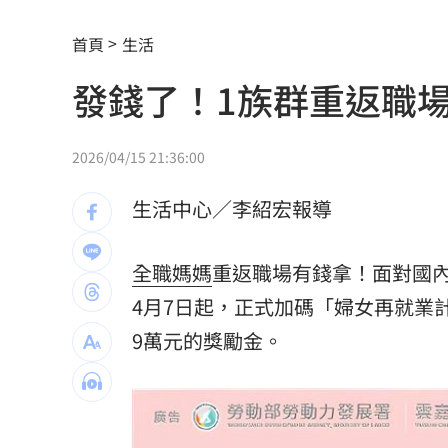
記憶體二哥重挫近5%！這4檔逆勢上漲
首頁
生活
轟藍營5人造謠政客 林楚茵：出來道歉
發錢了！1族群重返職
父異母兄弟鬧翻…踢出戶籍害他沒報到
獨／嘉盈嚮往台灣應援文化 香港跨海
2026/04/15 21:36:00
全聯中元節最強折扣來了！萬家福買1送
生活中心／李紹宏報導
aespa攻蛋推城市行銷 台北6大活動曝
全職媽媽
重返職場有錢拿！面對國
iPhone 18 Pro出不了？傳因「缺這貨」
4月7日起，正式加碼「婦女再就業
慈濟遭詐10.6億！醫「神比喻」眾一看
9萬元的獎勵金。
奇豔妝容惹炎上！泰女公務員霸氣回嗆
疫苗真相曝陳實中要求道歉 蔣萬安這