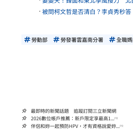
要變天！鋒面和東北季風接力 北
被問柯文哲是否清白？李貞秀秒答
勞動部
勞發署雲嘉南分署
全職媽
最即時的新聞話題 追蹤訂閱三立新聞網
2026數位帳戶推薦：新戶限定享最高1...
PR
伴侶和妳一起預防HPV，才有資格說愛妳...
PR