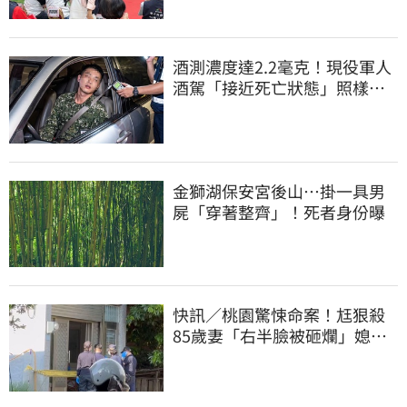
酒測濃度達2.2毫克！現役軍人
酒駕「接近死亡狀態」照樣開
車上路遭勒退
金獅湖保安宮後山…掛一具男
屍「穿著整齊」！死者身份曝
快訊／桃園驚悚命案！尪狠殺
85歲妻「右半臉被砸爛」媳報
案：公公殺婆婆