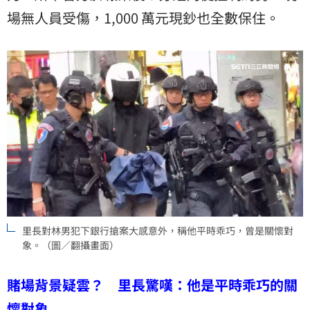
場無人員受傷，1,000 萬元現鈔也全數保住。
里長對林男犯下銀行搶案大感意外，稱他平時乖巧，曾是關懷對
象。（圖／翻攝畫面）
賭場背景疑雲？ 里長驚嘆：他是平時乖巧的關
懷對象