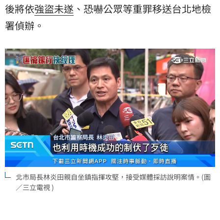
後將依
強盜未遂
、恐嚇公眾等重罪移送台北地檢
署偵辦。
北市局長林炎田親自坐鎮指揮攻堅，接受媒體採訪說明案情。(圖
／三立電視 )