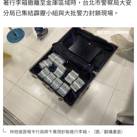
著行李箱撤離至金庫區域時，台北市警察局大安
分局已集結霹靂小組與大批警力封鎖現場。
林姓搶匪喝令行員將千萬現鈔裝進行李箱。（圖／翻攝畫面）