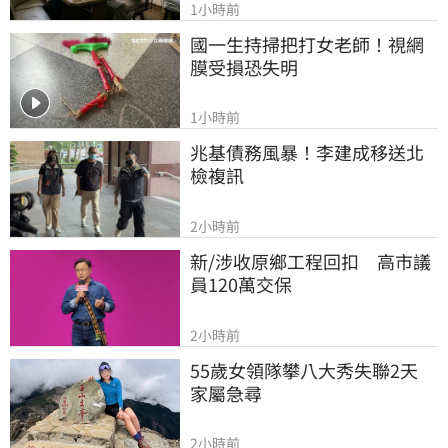
1小時前
國一生持掃把打女老師！視網
膜受損恐失明
1小時前
兆基債務風暴！李建成移送北
檢複訊
2小時前
新/涉收原鄉工程回扣　高市議
員120萬交保
2小時前
55歲女領隊攀八大秀失聯2天　
家屬急尋
2小時前