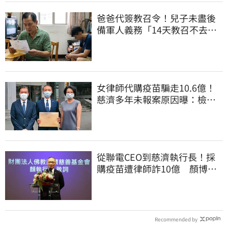
爸爸代簽教召令！兒子未盡後
備軍人義務「14天教召不去」
換3個月刑期
女律師代購疫苗騙走10.6億！
慈濟多年未報案原因曝：檢警
上門才知被騙
從聯電CEO到慈濟執行長！採
購疫苗遭律師詐10億 顏博
文：有被騙的感覺
Recommended by