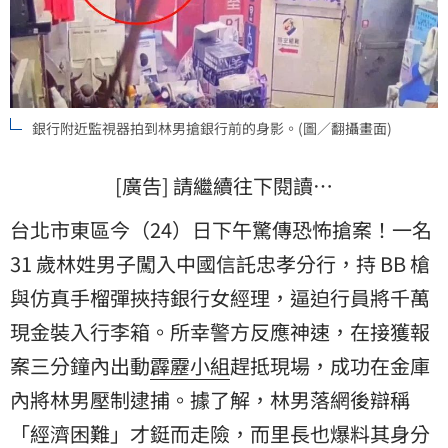
銀行附近監視器拍到林男搶銀行前的身影。(圖／翻攝畫面)
[廣告] 請繼續往下閱讀…
台北市東區今（24）日下午驚傳恐怖搶案！一名
31 歲林姓男子闖入中國信託忠孝分行，持 BB 槍
與仿真手榴彈挾持銀行女經理，逼迫行員將千萬
現金裝入行李箱。所幸警方反應神速，在接獲報
案三分鐘內出動
霹靂小組
趕抵現場，成功在金庫
內將林男壓制逮捕。據了解，林男落網後辯稱
「經濟困難」才鋌而走險，而里長也爆料其身分