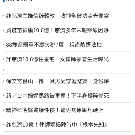
詐慈濟主嫌信辟穀教 收押全破功嗑光便當
買疫苗被騙10.6億！慈濟多年未報案原因曝
88歲翁罰單不繳欠稅7萬 祖產險遭法拍
詐慈濟10.6億住豪宅 女律師豪奢生活曝光
保安宮後山…掛一具男屍穿著整齊！身份曝
新／台中婦過馬路被車撞！下半身輾碎慘死
精神科名醫驚爆性侵！逼男病患跪地硬上
詐慈濟10億！律師驚揭陳時中『根本先知』