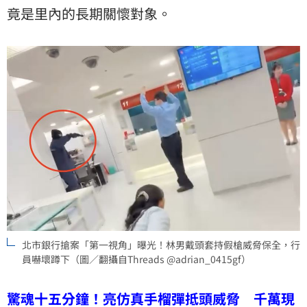
竟是里內的長期關懷對象。
北市銀行搶案「第一視角」曝光！林男戴頭套持假槍威脅保全，行
員嚇壞蹲下（圖／翻攝自Threads @adrian_0415gf）
驚魂十五分鐘！亮仿真手榴彈抵頭威脅 千萬現