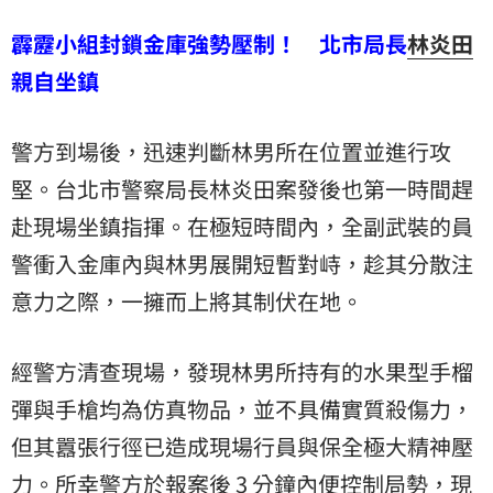
霹靂小組封鎖金庫強勢壓制！ 北市局長
林炎田
親自坐鎮
警方到場後，迅速判斷林男所在位置並進行攻
堅。台北市警察局長林炎田案發後也第一時間趕
赴現場坐鎮指揮。在極短時間內，全副武裝的員
警衝入金庫內與林男展開短暫對峙，趁其分散注
意力之際，一擁而上將其制伏在地。
經警方清查現場，發現林男所持有的水果型手榴
彈與手槍均為仿真物品，並不具備實質殺傷力，
但其囂張行徑已造成現場行員與保全極大精神壓
力。所幸警方於報案後 3 分鐘內便控制局勢，現