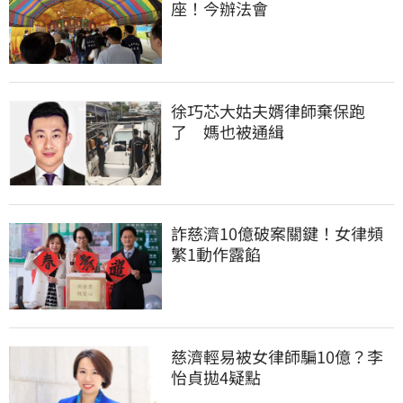
座！今辦法會
徐巧芯大姑夫婿律師棄保跑
了　媽也被通緝
詐慈濟10億破案關鍵！女律頻
繁1動作露餡
慈濟輕易被女律師騙10億？李
怡貞拋4疑點