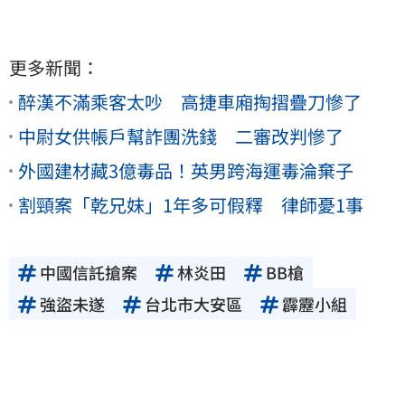
更多新聞：
醉漢不滿乘客太吵 高捷車廂掏摺疊刀慘了
中尉女供帳戶幫詐團洗錢 二審改判慘了
外國建材藏3億毒品！英男跨海運毒淪棄子
割頸案「乾兄妹」1年多可假釋 律師憂1事
中國信託搶案
林炎田
BB槍
強盜未遂
台北市大安區
霹靂小組