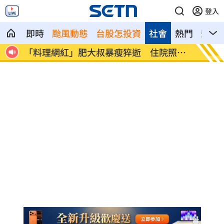
登入
即時
颱風動態
台股怎投資
社會
熱門
影音
治理
「料理網紅」肥大叔暴瘦猝逝 住院照片
不副署
曝