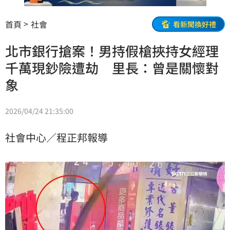
首頁
社會
看新聞換好禮
北市銀行搶案！男持假槍挾持女經理
千萬現鈔險遭劫 里長：曾是關懷對
象
2026/04/24 21:35:00
社會中心／程正邦報導