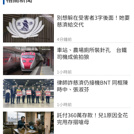
別想躲在受害者3字後面！她要
慈濟給交代
4分鐘前
車站、農場廁所裝針孔　台鐵
司機成偷拍狼
1小時前
律師詐慈濟仍接機BNT 同框陳
時中、張淑芬
1小時前
託付360萬存款！兒1原因全花
完甩存摺嗆母