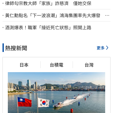
律師勾宗教大師「家族」詐慈濟 僅她交保
黃仁勳點名「下一波浪潮」鴻海集團率先大爆發 台
股這族群全面噴出
酒測爆表！職軍「接近死亡狀態」照開上路
熱搜新聞
更多
日本
台積電
台灣