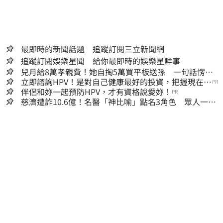
最即時的新聞話題 追蹤訂閱三立新聞網
追蹤訂閱娛樂星聞 給你最即時的娛樂星鮮事
兒月給8萬孝親費！她自掏5萬買平板送孫 一句話愣原
地「傷心不已」
立即諮詢HPV！是對自己健康最好的投資，把握現在不
PR
嫌晚！
伴侶和妳一起預防HPV，才有資格說愛妳！
PR
慈濟遭詐10.6億！名醫「神比喻」點名3角色 眾人一看
秒懂讚：好傳神