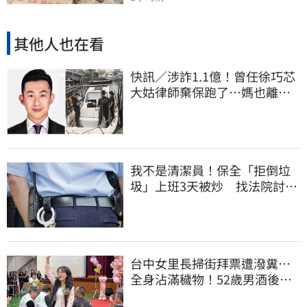
其他人也在看
快訊／涉詐1.1億！曾任徐巧芯
大姑律師棄保跑了…媽也離
境 桃檢發通緝
我不是清潔員！保全「拒倒垃
圾」上班3天被炒 找法院討公
道結果出爐
台中女里長掃街拜票遭潑糞⋯
全身沾滿穢物！52歲男酒後失
控遭逮捕