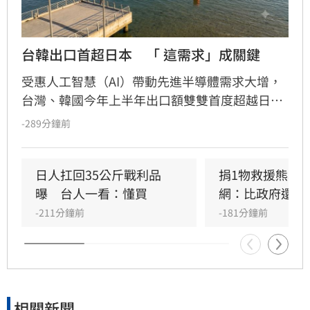
台韓出口首超日本　「 這需求」成關鍵
受惠人工智慧（AI）帶動先進半導體需求大增，
台灣、韓國今年上半年出口額雙雙首度超越日
本。相較之下，日本的優勢主要侷限於半導體相
-289分鐘前
關材料及製造設備，因此從這波需求中獲得的效
益出現明顯差距。
日人扛回35公斤戰利品
捐1物救援熊本
曝　台人一看：懂買
網：比政府還有
-211分鐘前
-181分鐘前
相關新聞