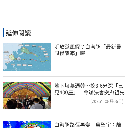
延伸閱讀
明放颱風假？白海豚「最新暴
風侵襲率」曝
地下墳墓遷葬…挖3.6米深「已
見400座」！今辦法會安撫祖先
(2026年08月06日)
白海豚路徑再變　吳聖宇：離