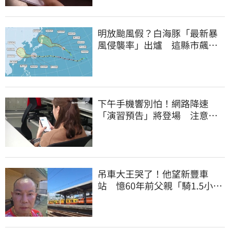
明放颱風假？白海豚「最新暴
風侵襲率」出爐 這縣市飆
64％最高
下午手機響別怕！網路降速
「演習預告」將登場 注意事
項一覽
吊車大王哭了！他望新豐車
站 憶60年前父親「騎1.5小時
單車載他圓夢」