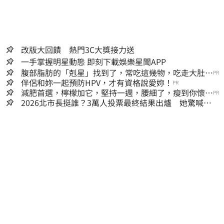
改版大回饋 熱門3C大獎接力送
一手掌握明星動態 即刻下載娛樂星聞APP
腹部脂肪的「剋星」找到了，常吃這幾物，吃走大肚
PR
囊，瘦出小蠻腰
伴侶和妳一起預防HPV，才有資格說愛妳！
PR
減肥首選，檸檬加它，堅持一週，腰細了，瘦到你懷疑
PR
人生
2026北市長挺誰？3萬人投票最終結果出爐 她驚喊：
蔣萬安真該緊張了