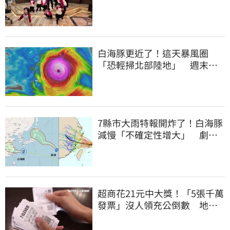
心聲：不生了
白海豚更近了！這天暴風圈
「恐輕掃北部陸地」 週末風
雨熱區曝光
7縣市大雨特報開炸了！白海豚
減慢「不確定性增大」 劇烈
降雨狂轟3天
超商花21元中大獎！「5張千萬
發票」沒人領充公倒數 地點
明細一次看