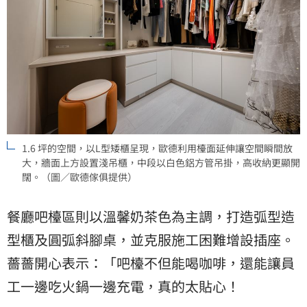
1.6 坪的空間，以L型矮櫃呈現，歐德利用檯面延伸讓空間瞬間放
大，牆面上方設置淺吊櫃，中段以白色鋁方管吊掛，高收納更顯開
闊。（圖／歐德傢俱提供）
餐廳吧檯區則以溫馨奶茶色為主調，打造弧型造
型櫃及圓弧斜腳桌，並克服施工困難增設插座。
薔薔開心表示：「吧檯不但能喝咖啡，還能讓員
工一邊吃火鍋一邊充電，真的太貼心！