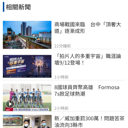
相關新聞
商場戰國來臨　台中「頂奢大
道」逐漸成形
22分鐘前
「拍片人的多重宇宙」職涯論
壇9/12登場！
1小時前
8國球員齊聚高雄　Formosa 
7s掀足球熱潮
2小時前
新／威加重罰300萬！問題苦茶
油流向3縣市