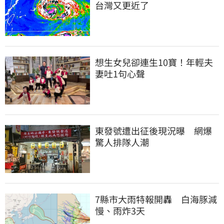
台灣又更近了
想生女兒卻連生10寶！年輕夫
妻吐1句心聲
東發號遭出征後現況曝　網爆
驚人排隊人潮
7縣市大雨特報開轟　白海豚減
慢、雨炸3天