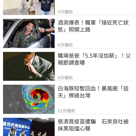
4分鐘前
酒測爆表！職軍「接近死亡狀
態」照開上路
6分鐘前
職場爸爸「5.5年沒加薪」！父
親節調查曝
9分鐘前
白海豚短暫回血！暴風圈「這
天」擦過台灣
21分鐘前
慈濟買疫苗遭騙　石崇良吐被
抹黑阻擋心聲