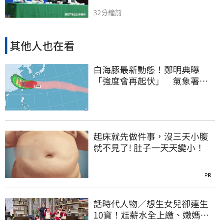
32分鐘前
其他人也在看
白海豚最新動態！鄭明典曝
「強度會再起伏」 氣象署：
不排除發陸警
起床就先做件事，沒三天小腹
就不見了! 肚子一天天變小！
PR
話時代人物／想生女兒卻連生
10寶！尪薪水全上繳、嫩媽吐