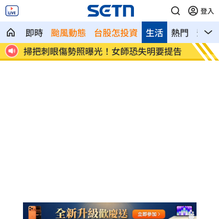
登入
即時
颱風動態
台股怎投資
生活
熱門
影音
降價
掃把刺眼傷勢照曝光！女師恐失明要提告
新北國
性