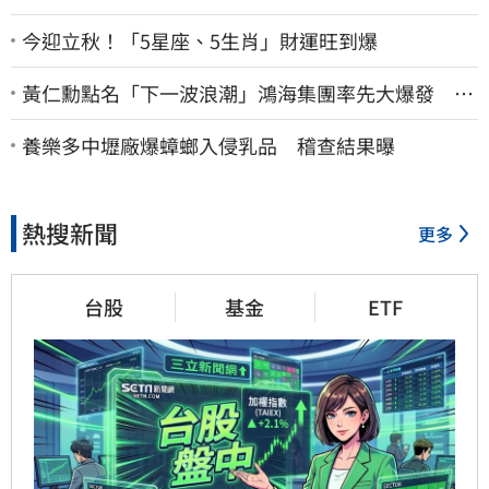
今迎立秋！「5星座、5生肖」財運旺到爆
黃仁勳點名「下一波浪潮」鴻海集團率先大爆發 台
股這族群全面噴出
養樂多中壢廠爆蟑螂入侵乳品 稽查結果曝
熱搜新聞
更多
台股
基金
ETF