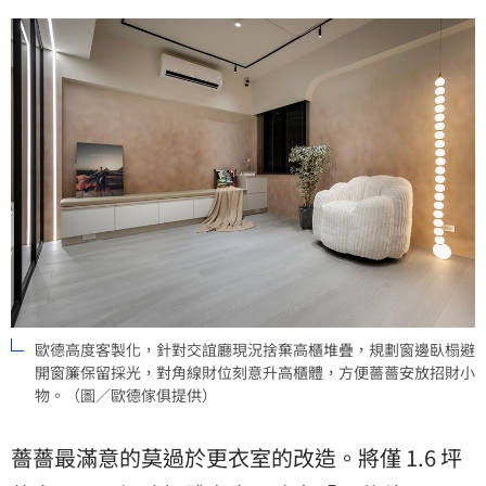
歐德高度客製化，針對交誼廳現況捨棄高櫃堆疊，規劃窗邊臥榻避
開窗簾保留採光，對角線財位刻意升高櫃體，方便薔薔安放招財小
物。（圖／歐德傢俱提供）
薔薔最滿意的莫過於更衣室的改造。將僅 1.6 坪