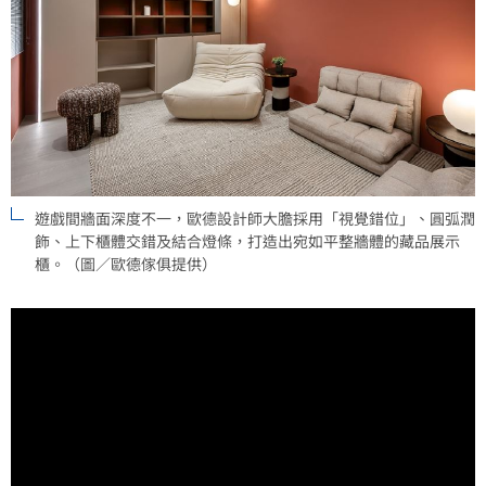
遊戲間牆面深度不一，歐德設計師大膽採用「視覺錯位」、圓弧潤
飾、上下櫃體交錯及結合燈條，打造出宛如平整牆體的藏品展示
櫃。（圖／歐德傢俱提供）