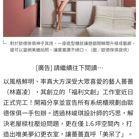
對於歐德傢俱神乎其技，一座造型櫃就讓遊戲間瞬間升級成藝廊，
還可以當網美牆拍照，讓薔薔讚不絕口。（圖／歐德傢俱提供）
[廣告] 請繼續往下閱讀…
以風格鮮明、率真大方深受大眾喜愛的藝人薔薔
（林嘉凌），其創立的「福利文創」工作室近日
正式完工！開箱分享並宣告所有系統櫃規劃由歐
德傢俱一手包辦。透過林峻琪設計師的巧思，解
決老屋樑柱壓迫問題，更在僅 1.6 坪空間內，打
造出唯美夢幻更衣室，讓薔薔直呼「美呆了」。