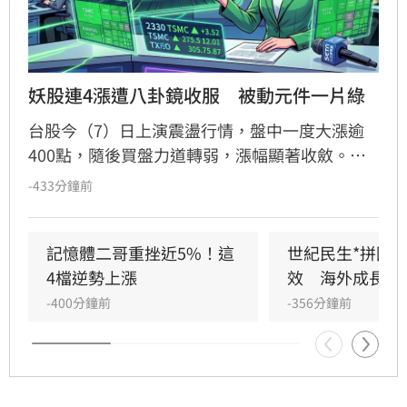
妖股連4漲遭八卦鏡收服　被動元件一片綠
台股今（7）日上演震盪行情，盤中一度大漲逾
400點，隨後買盤力道轉弱，漲幅顯著收斂。其
中，被動元件族群表現疲軟，近期連漲的禾伸堂
-433分鐘前
漲勢戛然而止，盤中重挫近10%，連帶拖累國
巨、華新科等指標股同步走跌，族群呈現一片綠
油油景象。儘管多數個股陷入修正，台嘉碩與馥
記憶體二哥重挫近5%！這
世紀民生*拼圖
鴻仍逆勢抗跌，成為盤面少數撐盤亮點。投資人
4檔逆勢上漲
效　海外成長升
應注意市場波動風險，審慎評估投資決策。
-400分鐘前
-356分鐘前