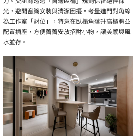
力。交誼廳透過「窗邊臥榻」規劃保留絕佳採
光，避開窗簾安裝與清潔困擾。考量進門對角線
為工作室「財位」，特意在臥榻角落升高櫃體並
配置插座，方便薔薔安放招財小物，讓美感與風
水並存。