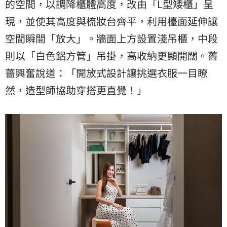
的空間，以調降櫃體高度，改由「L型矮櫃」呈
現，並使其高度與梳妝台齊平，利用檯面延伸讓
空間瞬間「放大」。牆面上方設置淺吊櫃，中段
則以「白色鋁方管」吊掛，高收納更顯開闊。薔
薔興奮說道：「開放式設計讓挑選衣服一目瞭
然，造型師協助穿搭更直覺！」