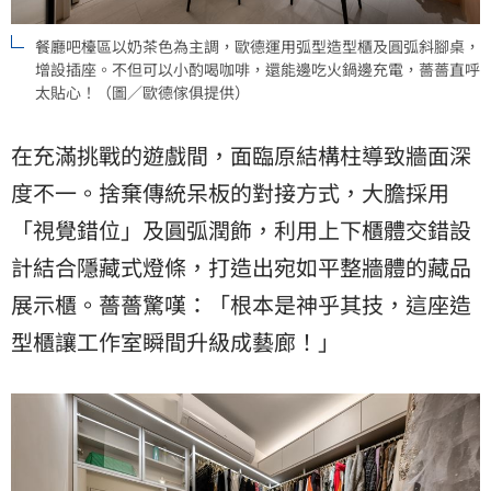
餐廳吧檯區以奶茶色為主調，歐德運用弧型造型櫃及圓弧斜腳桌，
增設插座。不但可以小酌喝咖啡，還能邊吃火鍋邊充電，薔薔直呼
太貼心！（圖／歐德傢俱提供）
在充滿挑戰的遊戲間，面臨原結構柱導致牆面深
度不一。捨棄傳統呆板的對接方式，大膽採用
「視覺錯位」及圓弧潤飾，利用上下櫃體交錯設
計結合隱藏式燈條，打造出宛如平整牆體的藏品
展示櫃。薔薔驚嘆：「根本是神乎其技，這座造
型櫃讓工作室瞬間升級成藝廊！」