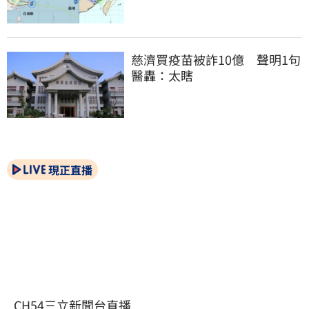
慈濟買疫苗被詐10億　聲明1句
醫轟：太瞎
現正直播
CH54三立新聞台直播