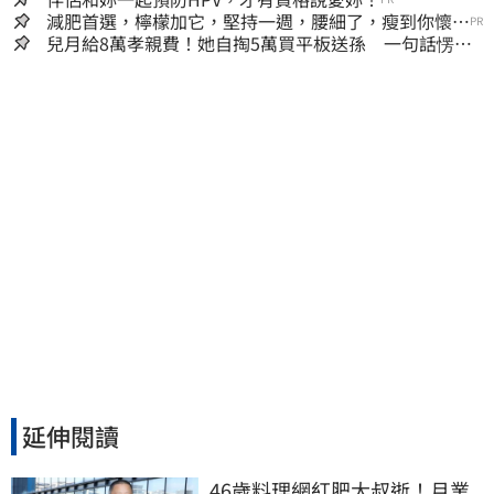
減肥首選，檸檬加它，堅持一週，腰細了，瘦到你懷疑
PR
人生
兒月給8萬孝親費！她自掏5萬買平板送孫 一句話愣原
地「傷心不已」
延伸閱讀
46歲料理網紅肥大叔逝！月業