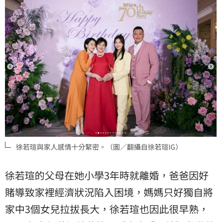
徐若瑄與家人感情十分緊密。（圖／翻攝自徐若瑄IG）
徐若瑄的父母在她小學3年時就離婚，爸爸因好
賭導致家裡經濟狀況陷入困境，媽媽只好獨自將
家中3個女兒拉拔長大，徐若瑄也因此很早熟，