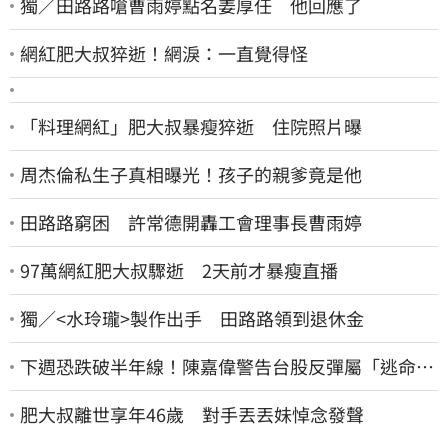
獨／田路路嗆曹雨婷點名姜厚任 他回應了
網紅肥大叔猝逝！網淚：一直覺得怪
「料理網紅」肥大叔暴瘦猝逝 住院照片曝
周杰倫私生子真相曝光！孩子的親爹竟是他
田路路窮困 許常德開轟工會理事長曹雨婷
97萬網紅肥大叔驟逝 2天前才暴瘦直播
獨／<水玲瓏>製作出手 田路路領到退休金
下週恐跌破半年線！陳嘉偉警告台股反彈屬「逃命
波」：空頭大屠殺剛開始
肥大叔離世享年46歲 對手丟丟妹悼念發聲