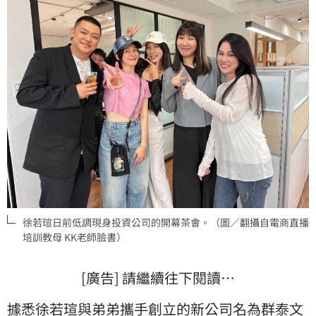
徐若瑄日前低調現身投資公司的開幕茶會。（圖／翻攝自電商直播
培訓教母 KK老師臉書）
[廣告] 請繼續往下閱讀…
據悉徐若瑄與弟弟攜手創立的新公司名為群泰文