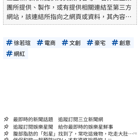
團所提供、製作，或有提供相關連結至第三方
網站，該連結所指向之網頁或資料，其內容均
為所連結網站提供，相關權利均為該網站、內
容提供者或合法權利人所有，三立集團不擔保
徐若瑄
電商
文創
豪宅
創意
其真實性、正確性、即時性、完整性或合法
性。三立新聞網所提供的資訊內容，若其著作
網紅
權不屬於三立集團所有，使用者未取得內容提
供者（著作權人）許可之前，亦不得擅自轉
貼、重製、變更、散布，否則概由使用者自負
全責。
最即時的新聞話題 追蹤訂閱三立新聞網
追蹤訂閱娛樂星聞 給你最即時的娛樂星鮮事
腹部脂肪的「剋星」找到了，常吃這幾物，吃走大肚
PR
囊，瘦出小蠻腰
伴侶和妳一起預防HPV，才有資格說愛妳！
PR