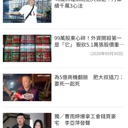
績千萬3心法
99萬股東心碎！外資開殺第一
是「它」 狠砍5.1萬張股價重挫
近5%
(2020年09月30日)
為5億商機翻臉　肥大叔插刀：
要死一起死
獨／曹雨婷爆拿工會錢買豪
宅　李亞萍發聲