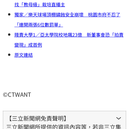
找「教母級」栽培直播主
獨家／樂天球場頂棚鏽蝕安全崩壞 桃園市府不忍了
「連開兩張6位數罰單」
賤賣大學1／亞太學院校地飆23億 新董事會恐「拍賣
變現」成首例
原文連結
©CTWANT
【三立新聞網免責聲明】
三立新聞網所提供的資訊內容等，若非三立集