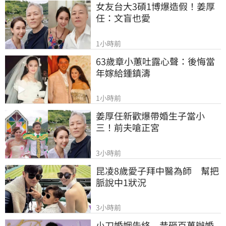
女友台大3碩1博爆造假！姜厚
任：文盲也愛
1小時前
63歲章小蕙吐露心聲：後悔當
年嫁給鍾鎮濤
1小時前
姜厚任新歡爆帶婚生子當小
三！前夫嗆正宮
3小時前
昆凌8歲愛子拜中醫為師　幫把
脈說中1狀況
3小時前
小刀婚姻告終　昔砸百萬辦婚