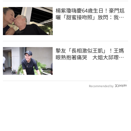
楊紫瓊嗨慶64歲生日！豪門尪
曬「甜蜜接吻照」放閃：我親
愛的老婆
摯友「長相激似王凱」！王媽
眼熟抱著痛哭 大姐大邱瓈寬
霸氣伸援手
Recommended by