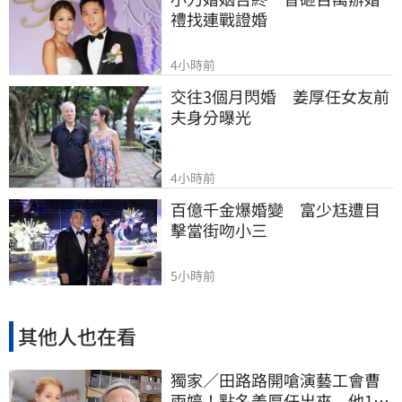
禮找連戰證婚
4小時前
交往3個月閃婚　姜厚任女友前
夫身分曝光
4小時前
百億千金爆婚變　富少尪遭目
擊當街吻小三
5小時前
其他人也在看
獨家／田路路開嗆演藝工會曹
雨婷！點名姜厚任出來 他16