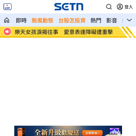
登入
即時
颱風動態
台股怎投資
熱門
影音
熱搜
精油
樂天女孩淚揭往事 愛意表達障礙遭重擊
一張百
萬