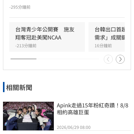
中國無權在台灣海峽實施交通管制，並嚴厲譴
-295分鐘前
責。
台灣青少年公開賽　施友
台韓出口首超日
翔奪冠赴美闖NCAA
需求」成關鍵
-213分鐘前
16分鐘前
相關新聞
Apink走過15年粉紅奇蹟！8/8
相約高雄巨蛋
2026/06/29 08:00