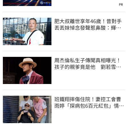
PR
肥大叔離世享年46歲！昔對手
丟丟妹悼念發聲惹鼻酸：輝哥
一路好走
周杰倫私生子傳聞真相曝光！
孩子的親爹竟是他 劉若雪閨
密出面全說了
班鐵翔摔傷住院！妻控工會曹
雨婷「探病包6百元紅包」情
勒：忍無可忍