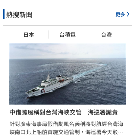
熱搜新聞
更多
日本
台積電
台灣
中借颱風稱對台灣海峽交管　海巡署譴責
針對廣東海事局假借颱風名義稱將對航經台灣海
峽南口北上船舶實施交通管制，海巡署今天駁斥