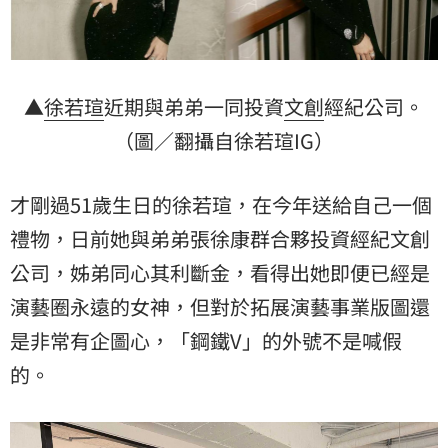
▲
徐若瑄
近期與弟弟一同投資
文創
經紀公司。
（圖／翻攝自徐若瑄IG）
才剛過51歲生日的徐若瑄，在今年送給自己一個
禮物，日前她與弟弟張徐康群合夥投資經紀文創
公司，姊弟同心其利斷金，看得出她即便已經是
演藝圈永遠的女神，但對於拓展演藝事業版圖還
是非常有企圖心，「鋼鐵V」的外號不是喊假
的。