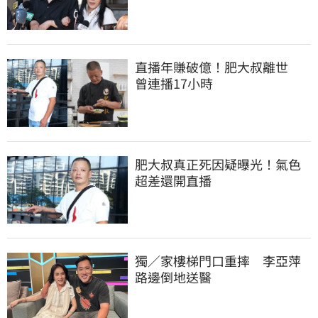
直播年賺破億！肥大叔離世　
曾連播17小時
肥大叔真正死因疑曝光！氣色
超差還開直播
獨／家樓梯門口重摔　李亞萍
路邊倒地送醫