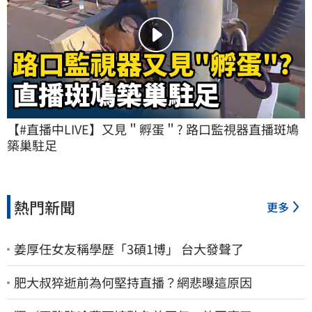
【#直播中LIVE】又見＂孵蛋＂? 路口監視器直播斑鳩
築巢駐足
熱門新聞
更多
姜厚任女友稱學歷「3碩1博」 台大發聲了
肥大叔猝逝前為何堅持直播？網悲曝這原因