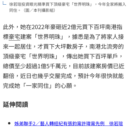
徐若瑄投資眼光精準買下頂級豪宅「世界明珠」，今年全家將搬入
同住。（圖／本刊攝影組）
此外，她在2022年豪砸近2億元買下百坪南港指
標
豪宅
建案「世界明珠」，據悉是為了將家人接
來一起居住，才買下大坪數房子，南港北流旁的
頂級豪宅「世界明珠」，傳出她買下百坪單戶，
總價至少超過1億5千萬元，目前該建案房價已近
翻倍，近日也幾乎交屋完成，預計今年很快就能
完成她「一家同住」的心願。
延伸閱讀
姊弟聯手2／藝人轉經紀有張鈞甯許瑋甯先例 徐若瑄