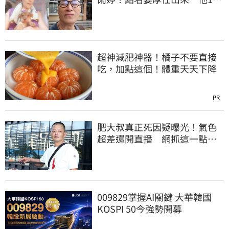
字回應了
超神減肥神器！橘子不要直接
吃，加點這個！體重天天下降
PR
肥大叔真正死因疑曝光！氣色
超差還開直播 網抓這一點超
不合理
009829掌握AI關鍵 大華韓國
KOSPI 50今強勢開募