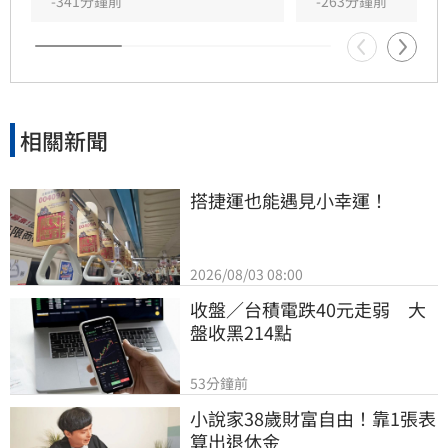
這樣的行動，歡迎加入「巡洋監兵」行列，共同
-341分鐘前
-263分鐘前
成為「台北的眼睛」。
相關新聞
搭捷運也能遇見小幸運！
2026/08/03 08:00
收盤／台積電跌40元走弱　大
盤收黑214點
53分鐘前
小說家38歲財富自由！靠1張表
算出退休金