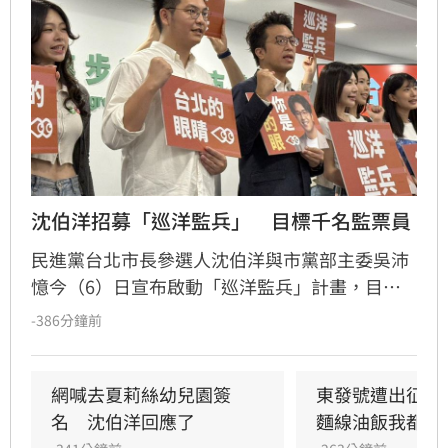
沈伯洋招募「巡洋監兵」　目標千名監票員
民進黨台北市長參選人沈伯洋與市黨部主委吳沛
憶今（6）日宣布啟動「巡洋監兵」計畫，目標
號召千名公民擔任監票員，確保今年11月28日台
-386分鐘前
北市長及議員選舉過程公開透明，凡年滿18歲至
72歲民眾皆可透過沈伯洋官方LINE報名。沈伯洋
說，許多人參與政治的起點正是從監票員做起，
網喊去夏莉絲幼兒園簽
東發號遭出征！
如果大家覺得台灣的民主值得守護，也想要參與
名　沈伯洋回應了
麵線油飯我都喜