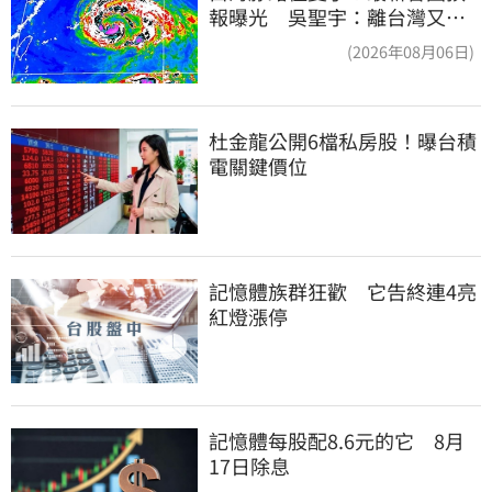
報曝光 吳聖宇：離台灣又更
近一點
(2026年08月06日)
杜金龍公開6檔私房股！曝台積
電關鍵價位
記憶體族群狂歡　它告終連4亮
紅燈漲停
記憶體每股配8.6元的它　8月
17日除息