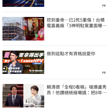
PR
挖到童骨…已2死5重傷！台積
電嘉義廠「3神明駐駕畫面曝
光」
做到這點才有資格說愛你
PR
賴清德「全程0看稿」嗆爆盧秀
燕！他讚總統級嘲諷：把8年總
帳一次掀翻