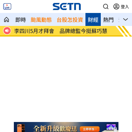
登入
即時
颱風動態
台股怎投資
財經
熱門
影音
如她
李四川5月才拜會 品牌總監今挺蘇巧慧
是否不
了