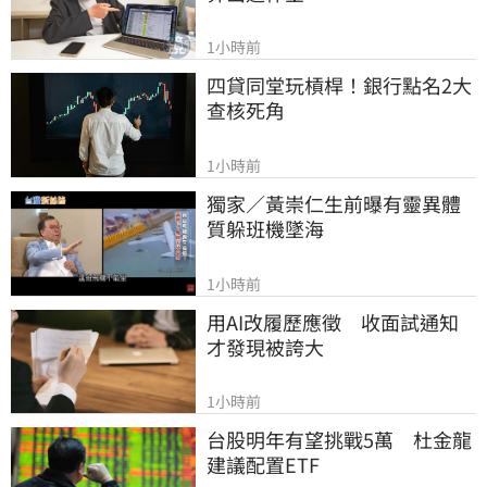
1小時前
四貸同堂玩槓桿！銀行點名2大
查核死角
1小時前
獨家／黃崇仁生前曝有靈異體
質躲班機墜海
1小時前
用AI改履歷應徵　收面試通知
才發現被誇大
1小時前
台股明年有望挑戰5萬　杜金龍
建議配置ETF