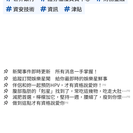
資安技術
資訊
津貼
新聞事件即時更新 所有消息一手掌握！
追蹤訂閱娛樂星聞 給你最即時的娛樂星鮮事
伴侶和妳一起預防HPV，才有資格說愛妳！
PR
腹部脂肪的「剋星」找到了，常吃這幾物，吃走大肚
PR
囊，瘦出小蠻腰
減肥首選，檸檬加它，堅持一週，腰細了，瘦到你懷疑
PR
人生
做到這點才有資格說愛你
PR