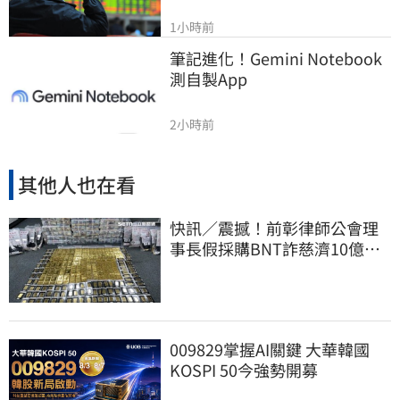
1小時前
筆記進化！Gemini Notebook
測自製App
2小時前
其他人也在看
快訊／震撼！前彰律師公會理
事長假採購BNT詐慈濟10億、
洗錢囤232kg黃金
009829掌握AI關鍵 大華韓國
KOSPI 50今強勢開募