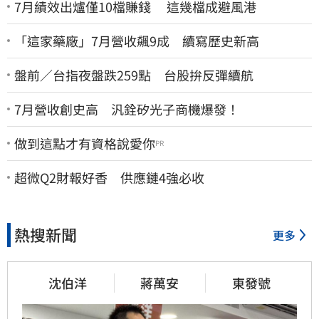
7月績效出爐僅10檔賺錢 這幾檔成避風港
「這家藥廠」7月營收飆9成 續寫歷史新高
盤前／台指夜盤跌259點 台股拚反彈續航
7月營收創史高 汎銓矽光子商機爆發！
做到這點才有資格說愛你
PR
超微Q2財報好香 供應鏈4強必收
熱搜新聞
更多
沈伯洋
蔣萬安
東發號