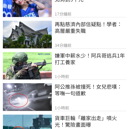
17分鐘前
再點慈濟內部信疑點！學者：
高層嚴重失職
34分鐘前
嫌軍中薪水少！阿兵哥逃兵1年
打工養家
1小時前
阿公推孫被撞死！女兒悲嘆：
等嘸一句道歉
1小時前
貨車巨輪「離家出走」噴火
光！驚險畫面曝