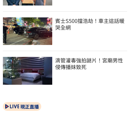
賓士S500擋浩劫！車主這話暖
哭全網
滴管灌毒強拍謎片！宮廟男性
侵傳播妹致死
現正直播