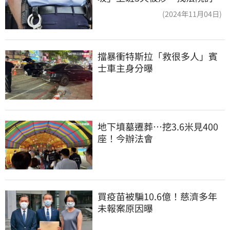
道結果出爐
(2024年11月04日)
擋暴衝特斯拉「救很多人」賓
士車主身分曝
地下墳墓遷葬…挖3.6米見400
座！今辦法會
買疫苗被騙10.6億！慈濟多年
未報案原因曝