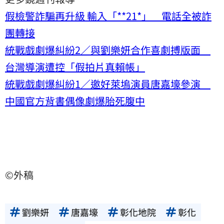
假檢警詐騙再升級 輸入「**21*」 電話全被詐
團轉接
統戰戲劇爆糾紛2／與劉樂妍合作喜劇搏版面
台灣導演遭控「假拍片真賴帳」
統戰戲劇爆糾紛1／邀好萊塢演員唐嘉壕參演
中國官方背書偶像劇爆胎死腹中
©外稿
劉樂妍
唐嘉壕
彰化地院
彰化