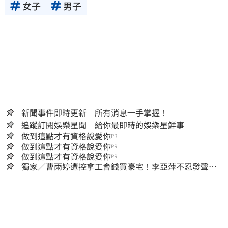
女子
男子
新聞事件即時更新 所有消息一手掌握！
追蹤訂閱娛樂星聞 給你最即時的娛樂星鮮事
做到這點才有資格說愛你
PR
做到這點才有資格說愛你
PR
做到這點才有資格說愛你
PR
獨家／曹雨婷遭控拿工會錢買豪宅！李亞萍不忍發聲：
余天管工會都貼錢