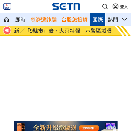
登入
即時
慈濟遭詐騙
台股怎投資
國際
熱門
影
浮現
新／「9縣市」豪、大雨特報 示警區域曝
打靶彈
搜