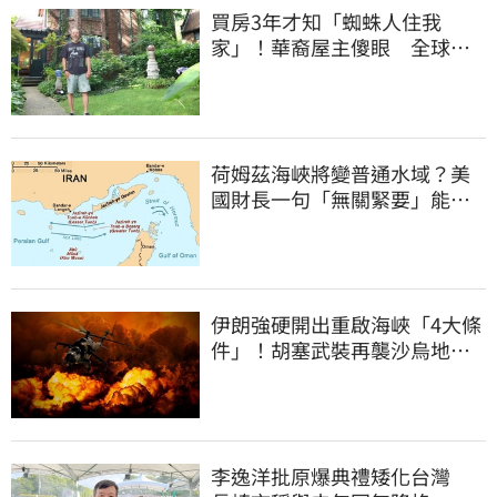
買房3年才知「蜘蛛人住我
家」！華裔屋主傻眼 全球童
真信件狂寄來
荷姆茲海峽將變普通水域？美
國財長一句「無關緊要」能源
市場添巨變
伊朗強硬開出重啟海峽「4大條
件」！胡塞武裝再襲沙烏地阿
美煉油廠
李逸洋批原爆典禮矮化台灣