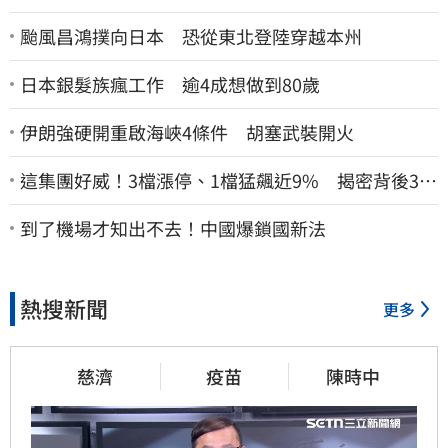
颱風昌鴻撲向日本 恐從東北登陸穿越本州
日本銀髮族瘋工作 逾4成想做到80歲
伊朗強硬開重啟海峽4條件 胡塞武裝開火
這集團好威！3檔漲停、1檔猛飆近9% 揭密背後3支
撐
到了機場才知出不去！中國爆鎖國新法
熱搜新聞
更多
慈濟
疫苗
陳時中