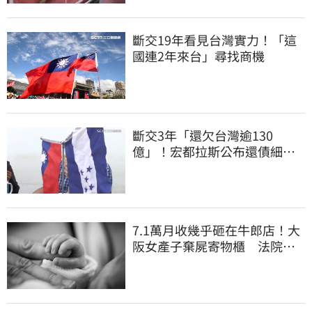
斷交19年看見台灣實力！「這
國連2年來台」尋找商機
斷交3年「還欠台灣逾130
億」！宏都拉斯公布還債細
節 竟只還了6％
7.1萬月收幾乎砸在牛郎店！大
阪女產子棄屍寄物櫃 法院
揭：已生產12次