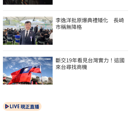
李逸洋批原爆典禮矮化　長崎
市稱無降格
斷交19年看見台灣實力！這國
來台尋找商機
現正直播