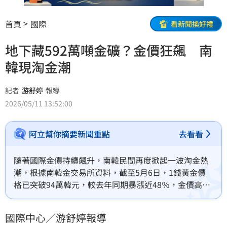
首頁
國際
看新聞換好禮
地下藏592萬噸金礦？金價狂飆 南
韓現淘金潮
記者
游舒婷
報導
2026/05/11 13:52:00
阿立幫你摘要新聞重點
去看看
隨著國際金價持續飆升，南韓民間再度掀起一波淘金熱
潮，根據南韓金交易所資料，截至5月6日，1錢黃金價
格已突破94萬韓元，較去年同期暴漲近48％，金價高漲
不僅帶動投資熱潮，也讓前往河川淘洗砂金的人數大
增，相關社群成員3年間成長了6倍。
國際中心／游舒婷報導