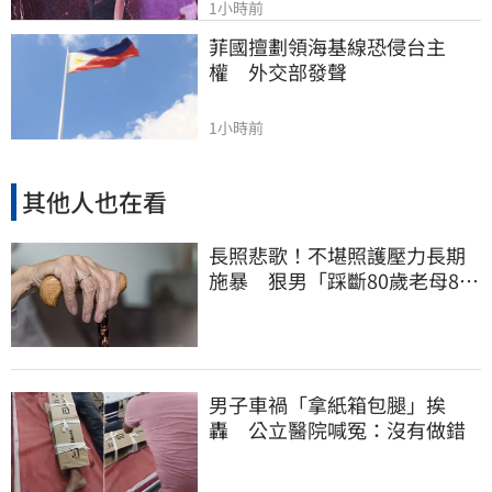
1小時前
菲國擅劃領海基線恐侵台主
權　外交部發聲
1小時前
其他人也在看
長照悲歌！不堪照護壓力長期
施暴 狠男「踩斷80歲老母8根
肋骨」致死
男子車禍「拿紙箱包腿」挨
轟 公立醫院喊冤：沒有做錯