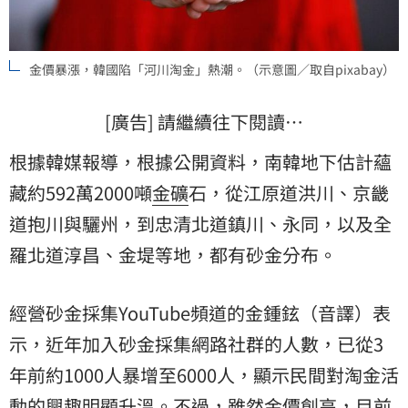
金價暴漲，韓國陷「河川淘金」熱潮。（示意圖／取自pixabay）
[廣告] 請繼續往下閱讀…
根據韓媒報導，根據公開資料，南韓地下估計蘊
藏約592萬2000噸
金礦
石，從江原道洪川、京畿
道抱川與驪州，到忠清北道鎮川、永同，以及全
羅北道淳昌、金堤等地，都有砂金分布。
經營砂金採集YouTube頻道的金鍾鉉（音譯）表
示，近年加入砂金採集網路社群的人數，已從3
年前約1000人暴增至6000人，顯示民間對淘金活
動的興趣明顯升溫。不過，雖然金價創高，目前