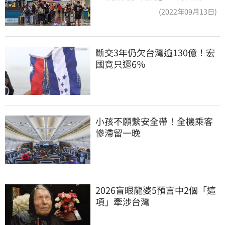
實了
(2022年09月13日)
斷交3年仍欠台灣逾130億！宏
國竟只還6％
小孩不願繫安全帶！全機乘客
慘滯留一晚
2026盲眼龍婆5預言中2個「這
項」牽涉台灣