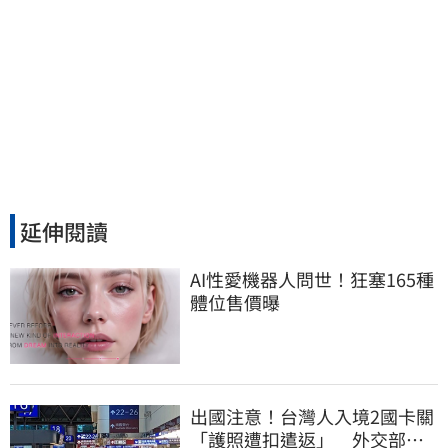
延伸閱讀
AI性愛機器人問世！狂塞165種
體位售價曝
出國注意！台灣人入境2國卡關
「護照遭扣遣返」 外交部證