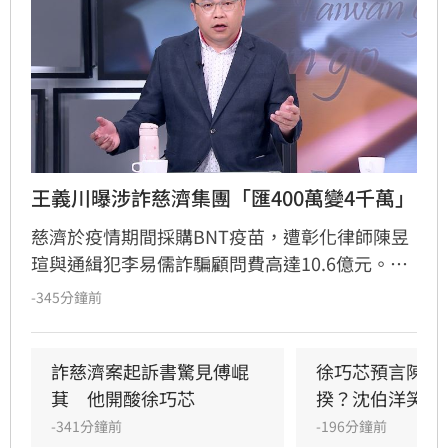
王義川曝涉詐慈濟集團「匯400萬變4千萬」
慈濟於疫情期間採購BNT疫苗，遭彰化律師陳昱
瑄與通緝犯李易儒詐騙顧問費高達10.6億元。民
進黨立委王義川指出，陳昱瑄利用資本額僅百萬
-345分鐘前
的公司簽下巨額合約，並透過多個戶頭提領鉅
款，銀行面對其購買黃金或工程款等理由竟全數
放行，甚至出現匯款金額錯誤卻輕易過關的離譜
詐慈濟案起訴書驚見傅崐
徐巧芯預言陳時
情節，質疑洗錢防制機制失靈。
萁　他開酸徐巧芯
揆？沈伯洋笑回
-341分鐘前
-196分鐘前