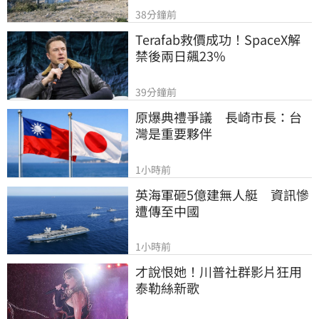
38分鐘前
Terafab救價成功！SpaceX解
禁後兩日飆23%
39分鐘前
原爆典禮爭議　長崎市長：台
灣是重要夥伴
1小時前
英海軍砸5億建無人艇　資訊慘
遭傳至中國
1小時前
才說恨她！川普社群影片狂用
泰勒絲新歌