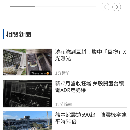
相關新聞
澆花澆到巨蟒！腹中「巨物」X
光曝光
1分鐘前
新/7月營收狂增 美股開盤台積
電ADR走勢曝
12分鐘前
熊本餘震逾590起　強震機率達
平時50倍