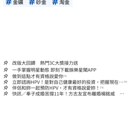
金礦
砂金
淘金
改版大回饋 熱門3C大獎接力送
一手掌握明星動態 即刻下載娛樂星聞APP
做到這點才有資格說愛你
PR
立即諮詢HPV！是對自己健康最好的投資，把握現在不
PR
嫌晚！
伴侶和妳一起預防HPV，才有資格說愛妳！
PR
快訊／奉子成婚苦撐11年！方志友宣布離婚楊銘威 共
同聲明全文曝光