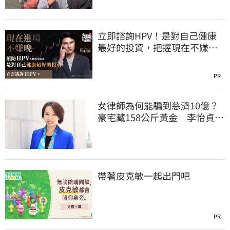
立即諮詢HPV！是對自己健康
最好的投資，把握現在不嫌
晚！
PR
女律師為何能騙到慈濟10億？
豪宅藏158公斤黃金 李怡貞驚
曝背後身分
帶著皮克敏一起出門吧
PR