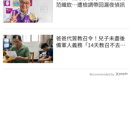
范織欽…遭檢調帶回漏夜偵訊
爸爸代簽教召令！兒子未盡後
備軍人義務「14天教召不去」
換3個月刑期
Recommended by