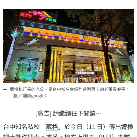
北屯與忠明兩個主要校區。未料卻風波不斷，讓教育招
牌蒙上灰。
葳格執行長的老公，是台中知名金錢豹系列酒店的老董袁昶平。
（圖／翻攝google）
[廣告] 請繼續往下閱讀…
台中知名私校「
葳格
」於今日（11 日）傳出遭檢
調大動作搜索。據悉，檢方上周五（8 日）率隊