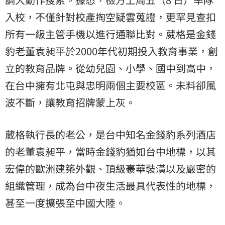
入校，不僅針對校產掏空疑雲蒐證，更罕見查扣
所有一級主管手機以進行通聯比對。葳格是金錢
豹老董
袁昶平
於2000年代初期投入教育事業，創
立的教育品牌。從幼兒園、小學、國中到高中，
在台中擁有北屯與忠明兩個主要校區。未料卻風
波不斷，讓教育招牌蒙上灰。
葳格執行長的老公，是台中知名金錢豹系列酒店
的老董袁昶平，當時金錢豹猶如台中地標，以其
宏偉的歐洲建築外觀、頂級豪華裝潢以及嚴密的
組織管理，成為台中夜生活最具代表性的地標，
甚至一度擴張至中國大陸。