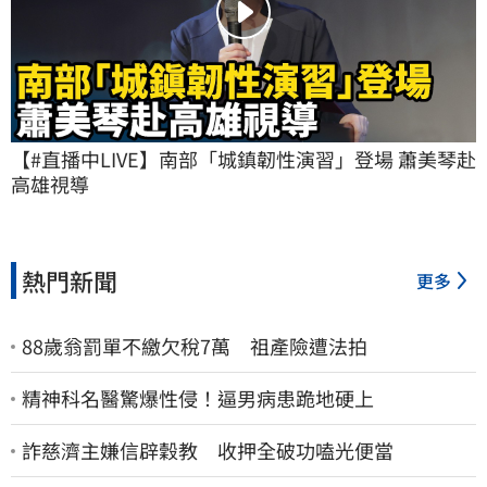
【#直播中LIVE】南部「城鎮韌性演習」登場 蕭美琴赴
高雄視導
熱門新聞
更多
88歲翁罰單不繳欠稅7萬 祖產險遭法拍
精神科名醫驚爆性侵！逼男病患跪地硬上
詐慈濟主嫌信辟穀教 收押全破功嗑光便當