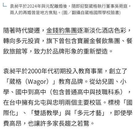
袁昶平於2024年與元配離婚後，隨即迎娶葳格執行董事吳菀庭，
兩人的再婚曾是地方焦點。(圖／翻攝自葳格國際學校臉書)
隨著時代變遷，
金錢豹集團
逐漸淡化酒店色彩，
轉向多元投資，旗下曾包含寶麗金餐飲集團、餐
飲旅館等，致力於品牌形象的重新塑造。
袁昶平於2000年代初期投入教育事業，創立了
「葳格（Wagor）」教育品牌。從幼兒園、小
學、國中到高中（包含普通高中與技職科系），
在台中擁有北屯與忠明兩個主要校區。標榜「國
際化」、「雙語教學」與「多元才藝」，即使學
費高昂，也讓許多家長趨之若鶩。