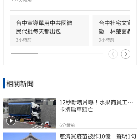
譁然。政治工作者周軒質疑市府立場，網友更諷
刺台中是否已中國化。對此，台中市住宅發展工
程處6日緊急滅火，坦承是內部人員使用AI製圖卻
台中宣導單用中共國徽　
台中社宅文宣驚
未落實校稿釀禍，已將爭議海報全面下架並致
民代批每天都出包
徽　林楚茵轟這
歉，承諾未來將嚴格審核宣導品內容，杜絕類似
3小時前
9小時前
荒謬烏龍再次發生。
相關新聞
12秒斷魂片曝！水果商員工…
卡擠扁車頭亡
6分鐘前
慈濟買疫苗被詐10億　聲明1句