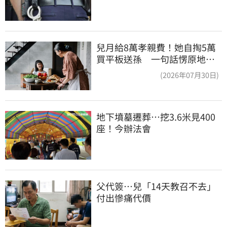
兒月給8萬孝親費！她自掏5萬
買平板送孫 一句話愣原地
「傷心不已」
(2026年07月30日)
地下墳墓遷葬…挖3.6米見400
座！今辦法會
父代簽…兒「14天教召不去」
付出慘痛代價