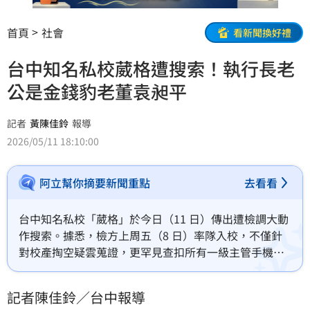
首頁
社會
看新聞換好禮
台中知名私校葳格遭搜索！執行長老
公是金錢豹老董袁昶平
記者
黃陳佳鈴
報導
2026/05/11 18:10:00
阿立幫你摘要新聞重點
去看看
台中知名私校「葳格」於今日（11 日）傳出遭檢調大動
作搜索。據悉，檢方上周五（8 日）率隊入校，不僅針
對校產掏空疑雲蒐證，更罕見查扣所有一級主管手機以
進行通聯比對。葳格是金錢豹老董袁昶平於2000年代初
期投入教育事業，創立的教育品牌。從幼兒園、小學、
記者陳佳鈴／台中報導
國中到高中（包含普通高中與技職科系），在台中擁有