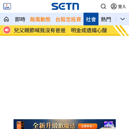
登入
即時
颱風動態
台股怎投資
社會
熱門
影音
歷史
兒父親節喊我沒有爸爸 明金成遺孀心酸
林多關
勝