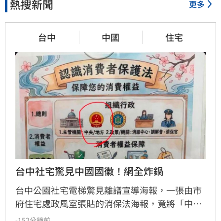
熱搜新聞
更多
台中
中國
住宅
台中社宅驚見中國國徽！網全炸鍋
台中公園社宅電梯驚見離譜宣導海報，一張由市
府住宅處政風室張貼的消保法海報，竟將「中央
機關」圖示誤植為中國國徽，五星圖樣引發民眾
-152分鐘前