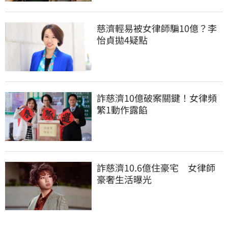
慈濟輕易被女律師騙10億？李
怡貞拋4疑點
詐慈濟10億破案關鍵！女律頻
繁1動作露餡
詐慈濟10.6億住豪宅　女律師
豪奢生活曝光