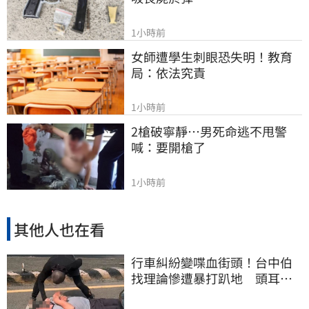
1小時前
女師遭學生刺眼恐失明！教育
局：依法究責
1小時前
2槍破寧靜…男死命逃不甩警
喊：要開槍了
1小時前
其他人也在看
行車糾紛變喋血街頭！台中伯
找理論慘遭暴打趴地 頭耳出
血傷重倒地