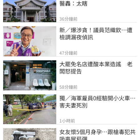
醫轟：太瞎
36分鐘前
新／爆涉貪！議員范織欽…遭
檢調漏夜偵訊
47分鐘前
大罷免名店遭酸本業造謠　老
闆怒提告
58分鐘前
獨／海軍雇員0經驗開小火車…
害夫妻死別
1小時前
女友懷5個月身孕…跟槍毒犯共
吸喪屍菸彈