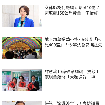
女律師為何能騙到慈濟10億？
豪宅藏158公斤黃金 李怡貞驚
曝背後身分
地下墳墓遷葬…挖3.6米深「已
見400座」！今辦法會安撫祖先
詐慈濟10億破案關鍵！提領上
億現金觸發「大額通報」神鬼
律師遭擊落內幕
快訊／驚爆涉貪污！高雄議員