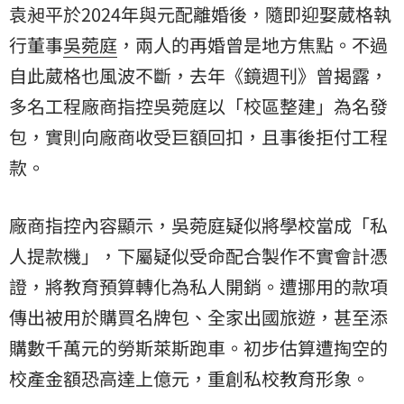
袁昶平於2024年與元配離婚後，隨即迎娶葳格執
行董事
吳菀庭
，兩人的再婚曾是地方焦點。不過
自此葳格也風波不斷，去年《鏡週刊》曾揭露，
多名工程廠商指控吳菀庭以「校區整建」為名發
包，實則向廠商收受巨額回扣，且事後拒付工程
款。
廠商指控內容顯示，吳菀庭疑似將學校當成「私
人提款機」，下屬疑似受命配合製作不實會計憑
證，將教育預算轉化為私人開銷。遭挪用的款項
傳出被用於購買名牌包、全家出國旅遊，甚至添
購數千萬元的勞斯萊斯跑車。初步估算遭掏空的
校產金額恐高達上億元，重創私校教育形象。