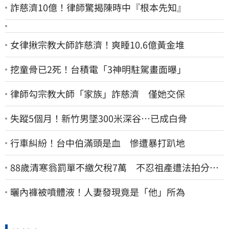
詐慈濟10億！律師驚揭陳時中『根本先知』
女律揪宗教大師詐慈濟！爽睡10.6億黃金堆
挖童骨已2死！台積電「3神明駐駕畫面曝」
律師勾宗教大師「家族」詐慈濟 僅她交保
失蹤5個月！新竹男墜300米深谷…已成白骨
行車糾紛！台中伯滿頭是血 慘遭暴打趴地
88歲清寒翁罰單不繳欠稅7萬 不忍祖產遭法拍分
割 家族按月代繳償債
曬內褲被噴體液！人妻發現竟是「他」所為