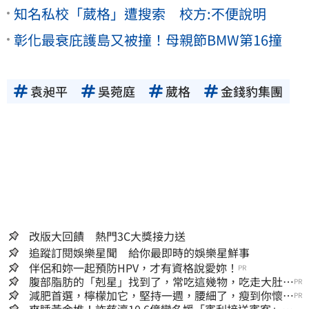
知名私校「葳格」遭搜索 校方:不便說明
彰化最衰庇護島又被撞！母親節BMW第16撞
袁昶平
吳菀庭
葳格
金錢豹集團
改版大回饋 熱門3C大獎接力送
追蹤訂閱娛樂星聞 給你最即時的娛樂星鮮事
伴侶和妳一起預防HPV，才有資格說愛妳！
PR
腹部脂肪的「剋星」找到了，常吃這幾物，吃走大肚
PR
囊，瘦出小蠻腰
減肥首選，檸檬加它，堅持一週，腰細了，瘦到你懷疑
PR
人生
爽睡黃金堆！詐慈濟10.6億變名媛「賓利接送賓客」女