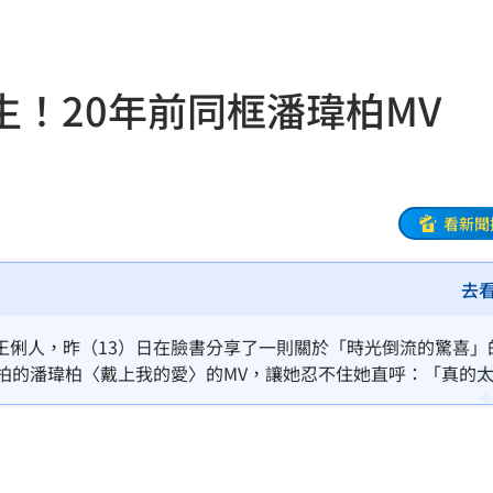
47
生！20年前同框潘瑋柏MV
油
00:43
擊
00:41
0萬
00:36
看新聞
、加
00:31
去
原因
00:26
王俐人，昨（13）日在臉書分享了一則關於「時光倒流的驚喜」
拍的潘瑋柏〈戴上我的愛〉的MV，讓她忍不住她直呼：「真的
間叮的一聲，所有的工作回憶都湧上來了。」林品妤
槓警
00:23
鎮濤
00:22