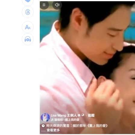
白海豚颱風擺盪逼近！雨到「這時」才
最遺憾童年記憶空白 禹菡：當年真不
每股配12.8元的它 Ｑ2營收曝光
00:00
連續2場安打！ 林安可掃二壘打貢獻1
歐洲避暑天堂失守！地中海熱到像溫泉
台灣彩券開獎直播中
20:31
LIVE三立+24小時直播
15:27
三立iNEWS新聞台線上直播
18:00
商場戰國來臨 台中「頂奢大道」逐漸
台彩父親節推新刮刮樂千萬頭獎超「爸