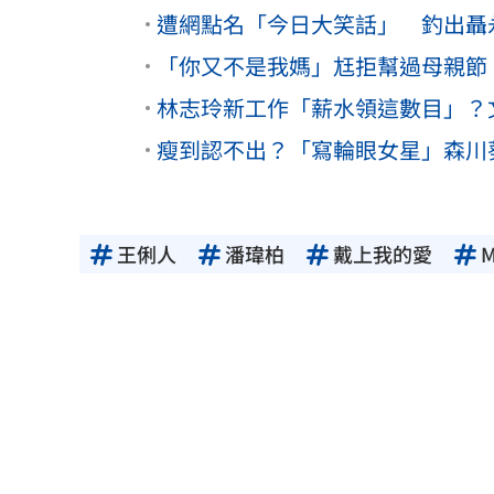
遭網點名「今日大笑話」 釣出聶
「你又不是我媽」尪拒幫過母親節
林志玲新工作「薪水領這數目」？
瘦到認不出？「寫輪眼女星」森川
王俐人
潘瑋柏
戴上我的愛