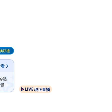
換好禮
看看
的貼
太佩服
現正直播