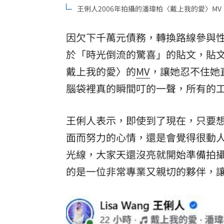
王俐人2006年拍攝的潘瑋柏〈戴上我的愛〉M
「拍片人的多重宇宙」職涯論壇9/12登
因欠下千萬元債務，轉換路線參與
8國球員齊聚高雄 Formosa 7s掀足球
於「時光倒流的驚喜」的貼文，貼文
理想混蛋號召粉絲跨海追星吃美食！
18:
戴上我的愛
〉的
MV
，讓她忍不住她
腦袋裡真的瞬間叮的一聲，所有的
王俐人表示，即使到了現在，只要
面而努力的心情，還是會覺得很動
光線，大家天還沒亮就開始準備拍攝
的是一位非常專業又親切的夥伴，