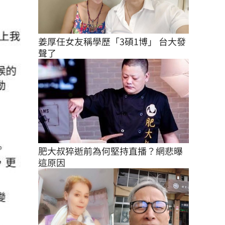
姜厚任女友稱學歷「3碩1博」 台大發
聲了
肥大叔猝逝前為何堅持直播？網悲曝
這原因