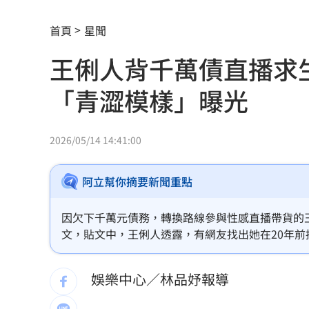
新／四指齊揚！台指期飆破500點
00:48
首頁
星聞
慈濟遭詐10.6億元！全款拿回解方曝
00:
王俐人背千萬債直播求
稱龍蝦咬完就吐 爆李世宗要信徒喝精
「青澀模樣」曝光
樂天女孩淚揭往事 愛意表達障礙遭重
一張百萬太貴！他公開高價股買法：賺3
2026/05/14 14:41:00
獨／海外遊學增強外語 台人夯英、美
阿立幫你摘要新聞重點
長尾獼猴失控狂襲居民！官方追查異常
因欠下千萬元債務，轉換路線參與性感直播帶貨的
伊波拉失控！專家憂病毒恐已突變
文，貼文中，王俐人透露，有網友找出她在20年前
00:23
廣大網友的神通廣大！看到畫面時，腦袋裡真的瞬
飲料空盒找嘸地方丟 騎車咬著遭攔查
娛樂中心／林品妤報導
63歲章小蕙吐露心聲：後悔當年嫁給鍾