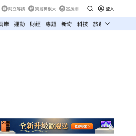
阿立導讀
寶島神很大
富房網
登入
兩岸
運動
財經
專題
新奇
科技
旅遊
汽車
寵物