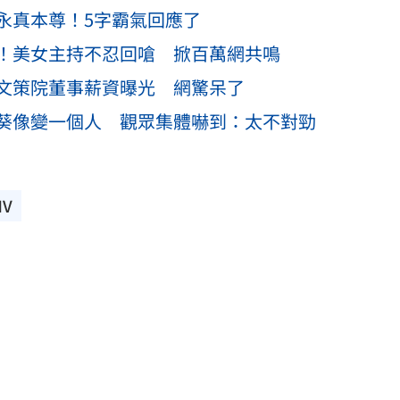
永真本尊！5字霸氣回應了
！美女主持不忍回嗆 掀百萬網共鳴
文策院董事薪資曝光 網驚呆了
葵像變一個人 觀眾集體嚇到：太不對勁
MV