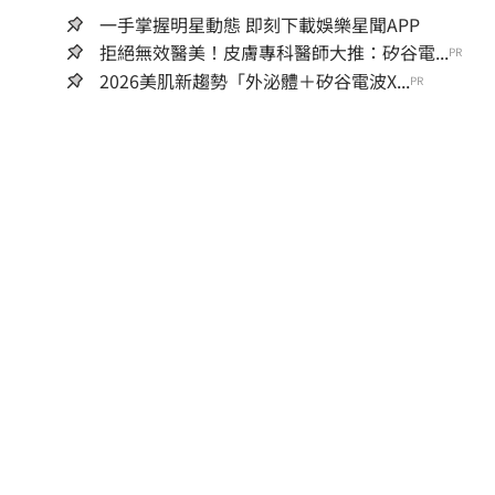
一手掌握明星動態 即刻下載娛樂星聞APP
拒絕無效醫美！皮膚專科醫師大推：矽谷電...
PR
2026美肌新趨勢「外泌體＋矽谷電波X...
PR