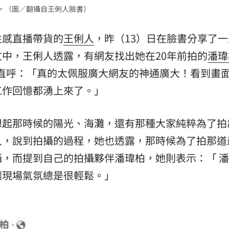
V。（圖／翻攝自王俐人臉書）
場！
10:30
性感直播帶貨的
王俐人
，昨（13）日在臉書分享了
熱潮
10:00
中，王俐人透露，有網友找出她在20年前拍的
潘瑋
15
直呼：「真的太佩服廣大網友的神通廣大！看到畫
工作回憶都湧上來了。」
想起那時候的陽光、海灘，還有那種大家純粹為了拍
人，說到拍攝的過程，她也透露，那時候為了拍那道
，而提到自己的拍攝夥伴潘瑋柏，她則表示：「 
讓現場氣氛總是很輕鬆。」