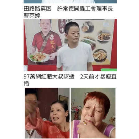
田路路窮困　許常德開轟工會理事長
曹雨婷
97萬網紅肥大叔驟逝　2天前才暴瘦直
播