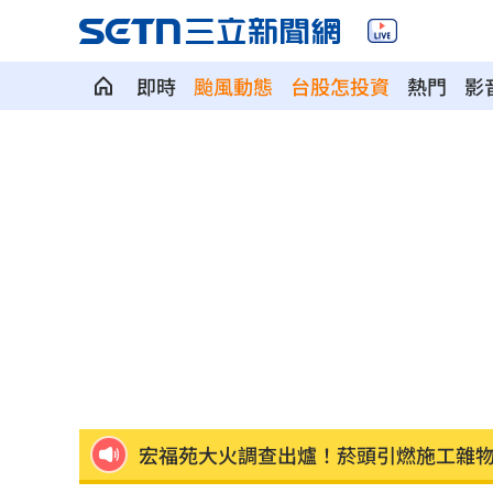
即時
颱風動態
台股怎投資
熱門
影
賓士S500擋浩劫！車主這話暖哭全網
01
台股暴跌誰最能扛 高含金這幾檔繳正
Q2獲利年增221% 愛普*EPS衝4.18元
宏福苑大火調查出爐！菸頭引燃施工雜
定投10年翻逾5倍 這檔吸引存股族卡位