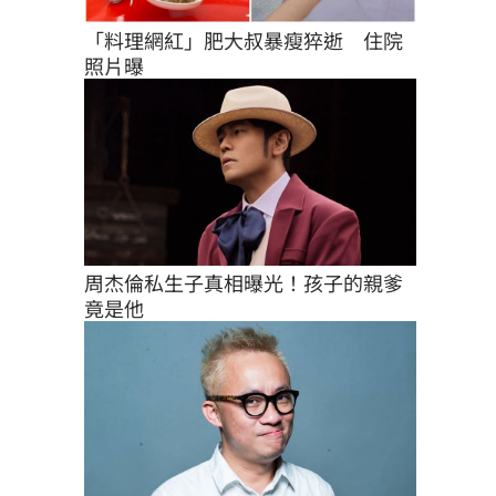
「料理網紅」肥大叔暴瘦猝逝　住院
照片曝
周杰倫私生子真相曝光！孩子的親爹
竟是他