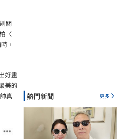
一則關
柏
〈
面時，
出好畫
最美的
熱門新聞
潘帥真
更多