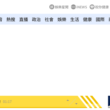
娛樂星聞
iNEWS
祝你健康
音
熱搜
直播
政治
社會
娛樂
生活
健康
國際
:53
報酬
01:45
！
01:20
物
01:17
！
01:03