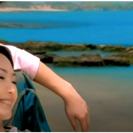
趨緩
00:19
懂事
00:12
打點
23:59
23:53
成形
12:00
」氣
12:00