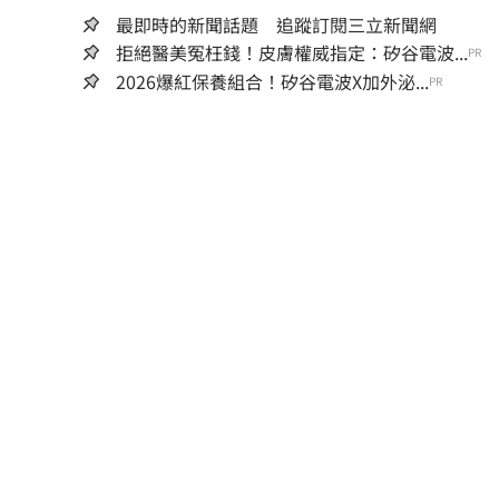
最即時的新聞話題 追蹤訂閱三立新聞網
拒絕醫美冤枉錢！皮膚權威指定：矽谷電波...
PR
2026爆紅保養組合！矽谷電波X加外泌...
PR