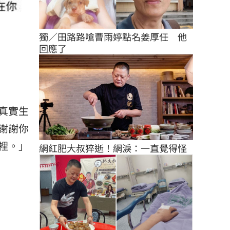
獨／田路路嗆曹雨婷點名姜厚任　他
回應了
真實生
謝謝你
裡。」
網紅肥大叔猝逝！網淚：一直覺得怪