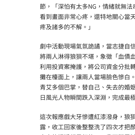
節，「深怕有太多NG，情緒就無法
看到畫面非常心疼，還特地關心當
疼及諸多的不解。」
劇中活動現場氣氛詭譎，當志捷自
將兩人淋得狼狽不堪，象徵「血債
利用投資案掩護，將公司資金分批轉
攤在檯面上，讓兩人當場臉色慘白。
青艾多個巴掌，替自己、失去的婚
日風光人物瞬間跌入深淵，完成最
這次報應戲大牙慘遭紅漆潑身，狼
露，收工回家後整整洗了四次才把