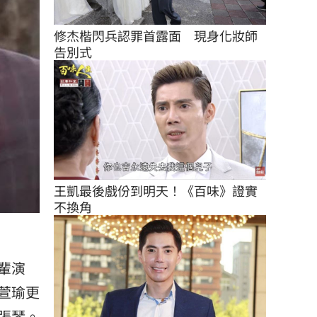
修杰楷閃兵認罪首露面　現身化妝師
告別式
王凱最後戲份到明天！《百味》證實
不換角
輩演
萱瑜更
張琴。