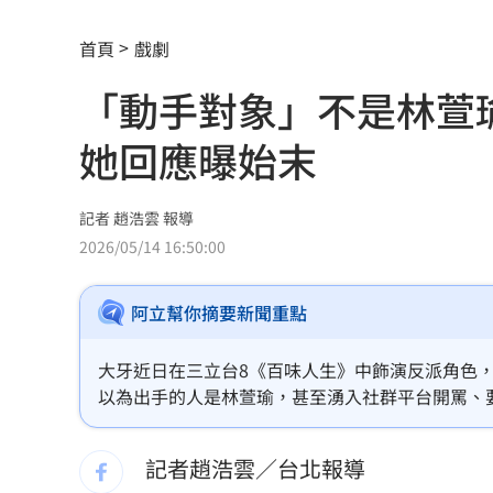
投信逆勢挺「這檔」狂掃近7千張奪買超
首頁
戲劇
Mina同學發聲 揭她19歲半工半讀考上
「動手對象」不是林萱
南港LaLaport鷹架倒塌！北市開罰30萬
她回應曝始末
台股風向變了！他點3改變：資金往這族
80歲伯不甩演習硬闖…嗆警：路你家的
記者 趙浩雲 報導
2026/05/14 16:50:00
退休族注意！國泰金「5招」老本護城河
阿立幫你摘要新聞重點
漢光首日驚魂！女連長寢室遭陌生人闖
泰國14歲少年先殺祖父母再屠6師生 動
大牙近日在三立台8《百味人生》中飾演反派角色
以為出手的人是林萱瑜，甚至湧入社群平台開罵、
韓韶禧接棒安海瑟薇！搭崔岷植被嫌「
正賞巴掌的人其實是張琴。趙浩雲
記者趙浩雲／台北報導
來台1年賺百萬 韓啦啦隊女神定居台灣