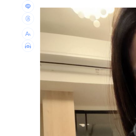
石崇良、姜至剛驚傳請辭？衛福部回應
慈濟遭詐10億 最新聲明：不排除提告
73歲首過父親節 他找亡妻淚：今天好
台灣彩券開獎直播中
20:31
LIVE三立+24小時直播
15:27
三立iNEWS新聞台線上直播
18:00
商場戰國來臨 台中「頂奢大道」逐漸
台彩父親節推新刮刮樂千萬頭獎超「爸
「拍片人的多重宇宙」職涯論壇9/12登
8國球員齊聚高雄 Formosa 7s掀足球