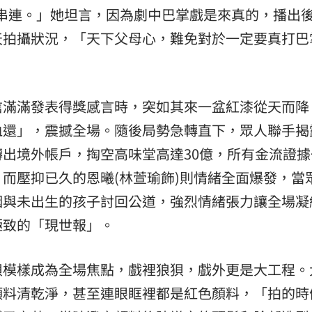
串連。」她坦言，因為劇中巴掌戲是來真的，播出
天拍攝狀況，「天下父母心，難免對於一定要真打巴
信滿滿發表得獎感言時，突如其來一盆紅漆從天而降
血還」，震撼全場。隨後局勢急轉直下，眾人聯手揭
出境外帳戶，掏空高味堂高達30億，所有金流證據
而壓抑已久的恩曦(林萱瑜飾)則情緒全面爆發，當
姻與未出生的孩子討回公道，強烈情緒張力讓全場凝
極致的「現世報」。
狽模樣成為全場焦點，戲裡狼狽，戲外更是大工程。
顏料清乾淨，甚至連眼眶裡都是紅色顏料，「拍的時