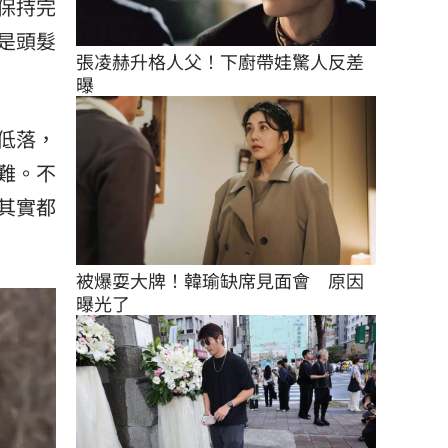
保持完
是頭髮
張凌赫升格人父！下廚帶娃驚人反差
曝
低落，
難。不
其實都
被爆耍大牌！韓瑜缺席見面會　原因
曝光了