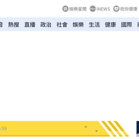
娛樂星聞
iNEWS
祝你健康
音
熱搜
直播
政治
社會
娛樂
生活
健康
國際
心碎
17:07
解放
17:04
幕！
17:01
解
17:01
班人
17:01
:59
高
16:56