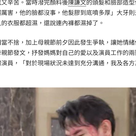
撼又辛苦。當時潑完顏料後
陳謙文
的頭髮和臉部造型
超厲害，他的臉都沒事，他髮膠到底噴多厚」大牙則
人的衣服都超濕，還說連內褲都濕掉了。
相當不捨，加上母親節前夕因此發生爭執，讓她情緒
母親節發文，抒發媽媽對自己的愛以及演員工作的兩
何演員，「對於現場狀況未達到充分溝通，我及各方