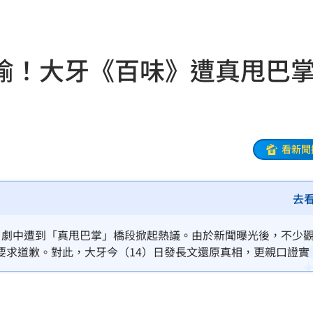
王
16:56
名校
16:53
瑜！大牙《百味》遭真甩
16:53
群
16:52
逆？
16:51
看新聞
16:48
去
入
16:46
機曝
，劇中遭到「真甩巴掌」橋段掀起熱議。由於新聞曝光後，不少
16:44
要求道歉。對此，大牙今（14）日發長文還原真相，更親口證實
嫩」
16:43
16:42