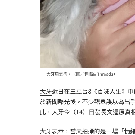
大牙周宜霈。（圖／翻攝自Threads）
大牙
近日在三立台8《百味人生》
於新聞曝光後，不少觀眾誤以為出
此，大牙今（14）日發長文還原真
大牙表示，當天拍攝的是一場「情