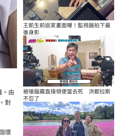
王凱生前返家畫面曝！監視器拍下最
後身影
被嗆腦霧直接領便當去死　洪都拉斯
議。由
不忍了
。對
個環