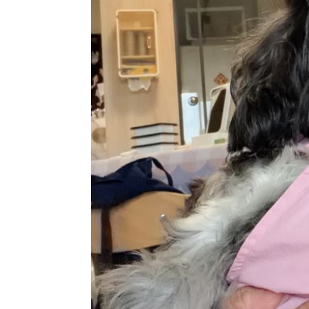
理想混蛋號召粉絲跨海追星吃美食！
18: