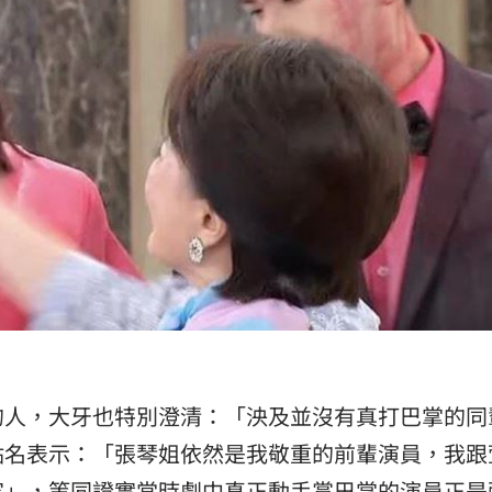
的人，大牙也特別澄清：「泱及並沒有真打巴掌的同
點名表示：「張琴姐依然是我敬重的前輩演員，我跟
家」，等同證實當時劇中真正動手賞巴掌的演員正是