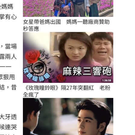
後媽媽
掌有心
女星帶爸媽出國　媽媽一聽廠商贊助
秒答應
，當場
露兩人
一一
眾狠甩
結，昔
《玫瑰瞳鈴眼》隔27年突翻紅　老粉
全瘋了
大牙透
候連哭