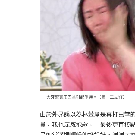
大牙遭真甩巴掌引起爭議。（圖／三立YT）
由於外界誤以為林萱瑜是真打巴掌
員，我也深感抱歉。」最後更直接
是如常溝通順暢的好姐妹，謝謝大