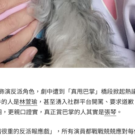
中飾演反派角色，劇中遭到「真甩巴掌」橋段掀起熱
手的人是
林萱瑜
，甚至湧入社群平台開罵、要求道歉
相，更親口證實，真正賞巴掌的人其實是
張琴
。
緒很重的反派報應戲」，所有演員都戰戰兢兢應對每