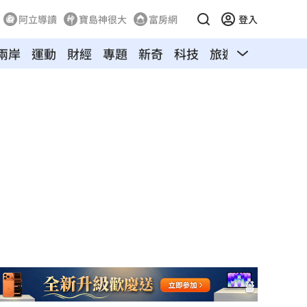
阿立導讀
寶島神很大
富房網
登入
兩岸
運動
財經
專題
新奇
科技
旅遊
汽車
寵物