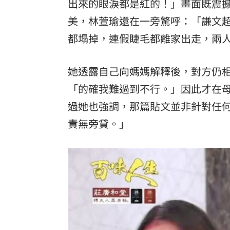
出來的眼淚都是紅的！」畫面既震
美，林萱瑜還在一旁驚呼：「謙文
都塌掉，連假睫毛都離家出走，兩
她透露自己向媽媽解釋後，對方仍
「的確我難過到不行。」因此才在
過她也強調，那篇貼文並非針對任
責無旁貸。」