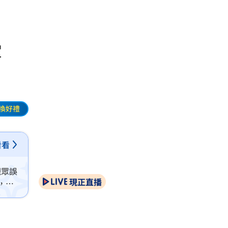
巴掌
換好禮
看看
觀眾誤
現正直播
，真