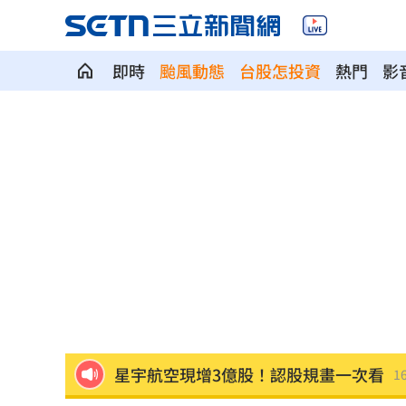
即時
颱風動態
台股怎投資
熱門
影
兒遭老師綁手褲子套頭 家長見監視器
啦啦隊爆休息室開裸體趴 林襄上空大
直擊／新光三越北車最小間美麗市場開
車禍撞頭CT正常 6旬婦回家狂頭暈一招
致詞中「他」突衝上台 賴清德笑點接
星宇航空現增3億股！認股規畫一次看
16
鄭麗文脫口：我領導的國民黨支持度很