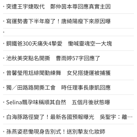
突遭王宇婕取代 鄭仲茵本尊回應真實主因
寫運勢書下半年廢了！唐綺陽瘦下來原因曝
鋼鐵爸300天痛失4摯愛 慟喊靈魂空一大塊
池秋美突點名開撕 曹雨婷57字回應了
曾馨瑩甩尪緋聞勤練舞 女兒搭捷運被捕獲
獨／田路路開撕工會 時任理事長康凱回應
Selina飄孕味稱順其自然 五個月後狀態曝
白海豚路徑變了！最新各國預報曝光 吳聖宇：離台
灣又更近一點
孫燕姿悲慟現身告別式！送別摯友化妝師