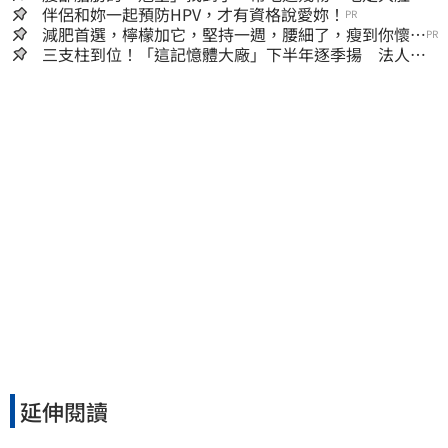
囊，瘦出小蠻腰
伴侶和妳一起預防HPV，才有資格說愛妳！
PR
減肥首選，檸檬加它，堅持一週，腰細了，瘦到你懷疑
PR
人生
三支柱到位！「這記憶體大廠」下半年逐季揚 法人喊
EPS上看5.68元
延伸閱讀