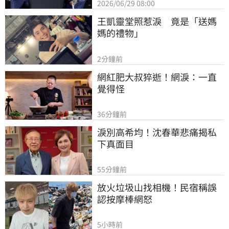
2026/06/29 08:00
王凱靈堂照惹淚　竟是「送媽
媽的禮物」
2分鐘前
網紅肥大叔猝逝！網淚：一直
覺得怪
36分鐘前
淚別高希均！沈春華悲痛揭私
下真面目
55分鐘前
放火垃圾山找相機！民宿稱誤
認按摩棒網怒
5小時前