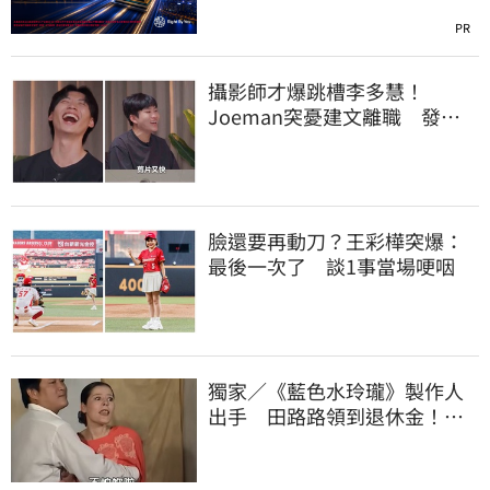
PR
攝影師才爆跳槽李多慧！
Joeman突憂建文離職 發聲
「其實我很清楚」
臉還要再動刀？王彩樺突爆：
最後一次了 談1事當場哽咽
獨家／《藍色水玲瓏》製作人
出手 田路路領到退休金！隱
忍6年吐內幕