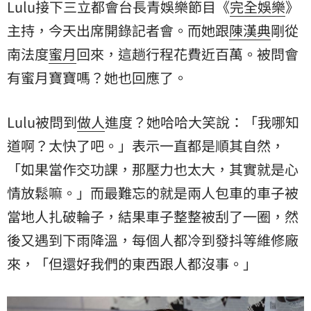
Lulu接下三立都會台長青娛樂節目《
完全娛樂
》
主持，今天出席開錄記者會。而她跟
陳漢典
剛從
南法度
蜜月
回來，這趟行程花費近百萬。被問會
有蜜月寶寶嗎？她也回應了。
Lulu被問到
做人
進度？她哈哈大笑說：「我哪知
道啊？太快了吧。」表示一直都是順其自然，
「如果當作交功課，那壓力也太大，其實就是心
情放鬆嘛。」而最難忘的就是兩人包車的車子被
當地人扎破輪子，結果車子整整被刮了一圈，然
後又遇到下雨降溫，每個人都冷到發抖等維修廠
來，「但還好我們的東西跟人都沒事。」