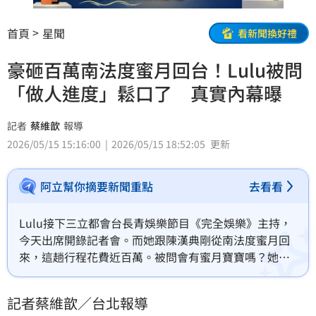
首頁
星聞
看新聞換好禮
豪砸百萬南法度蜜月回台！Lulu被問
「做人進度」鬆口了 真實內幕曝
記者
蔡維歆
報導
2026/05/15 15:16:00
2026/05/15 18:52:05
更新
阿立幫你摘要新聞重點
去看看
Lulu接下三立都會台長青娛樂節目《完全娛樂》主持，
今天出席開錄記者會。而她跟陳漢典剛從南法度蜜月回
來，這趟行程花費近百萬。被問會有蜜月寶寶嗎？她也
回應了。蔡維歆
記者蔡維歆／台北報導