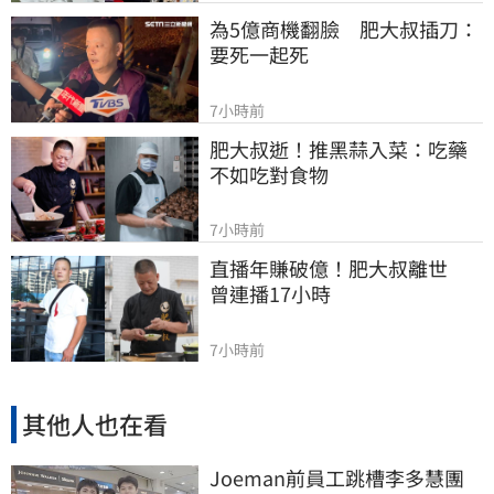
為5億商機翻臉　肥大叔插刀：
要死一起死
7小時前
肥大叔逝！推黑蒜入菜：吃藥
不如吃對食物
7小時前
直播年賺破億！肥大叔離世　
曾連播17小時
7小時前
其他人也在看
Joeman前員工跳槽李多慧團