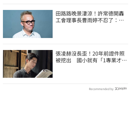
田路路晚景淒涼！許常德開轟
工會理事長曹雨婷不忍了：別
只包紅包慰問
張凌赫沒長歪！20年前證件照
被挖出 國小就有「1專業才
能」震撼網
Recommended by