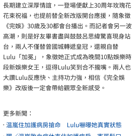
長期建立深厚情誼，一登場便獻上30周年玫瑰花
花束祝福，也提前替全新改版開台應援，隨象徵
《完娛》30歲及30都會台播出。而記者會另一波
高潮，則是好友畢書盡與鼓鼓呂思緯驚喜現身站
台，兩人不僅替曾國城轉遞皇冠，還親自替
Lulu「加冕」，象徵她正式成為晚間10點娛樂時
段新娛樂女王，逗得Lulu笑到合不攏嘴。兩人也
大讚Lulu反應快、主持功力強，相信《完全娛
樂》改版後一定會帶給觀眾全新感受。
更多新聞：
温嵐住加護病房搶命 Lulu嚇曝她真實狀態