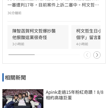
一審遭判17年，目前案件上訴二審中。柯文哲昨
赴派出所更換科技設備，並將電子手環拿來拍形
36分鐘前
象照，其妻陳佩琪分享相關照片，並嗨喊「太帥
了，我的老公生日快樂」。
陳智菡賀柯文哲爆抄襲　
柯文哲生日小編
他狠酸這黨很奇怪
個字」留言翻車
3小時前
4小時前
相關新聞
Apink走過15年粉紅奇蹟！8/8
相約高雄巨蛋