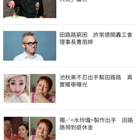
田路路窮困　許常德開轟工會
理事長曹雨婷
池秋美不忍出手幫田路路　真
實暖舉曝光
獨／<水玲瓏>製作出手　田路
路領到退休金