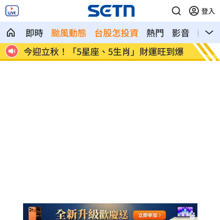
登入
即時
颱風動態
台股怎投資
熱門
影音
熱搜
39
今迎立秋！「5星座、5生肖」財運旺到爆
白海豚