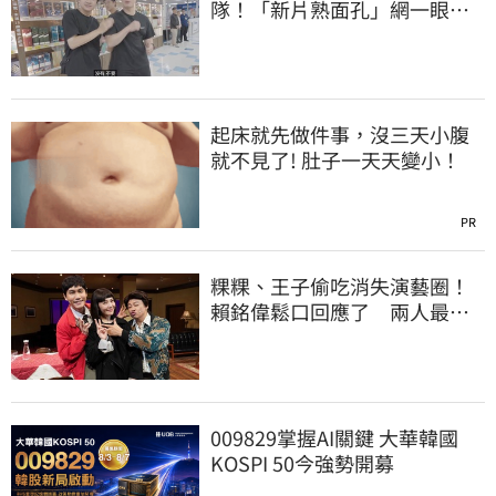
隊！「新片熟面孔」網一眼秒
認出：被挖走了
起床就先做件事，沒三天小腹
就不見了! 肚子一天天變小！
PR
粿粿、王子偷吃消失演藝圈！
賴銘偉鬆口回應了 兩人最新
近況曝光
009829掌握AI關鍵 大華韓國
KOSPI 50今強勢開募