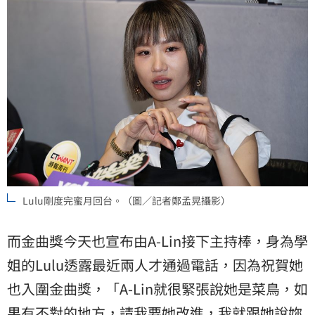
Lulu剛度完蜜月回台。（圖／記者鄭孟晃攝影）
而金曲獎今天也宣布由A-Lin接下主持棒，身為學
姐的Lulu透露最近兩人才通過電話，因為祝賀她
也入圍金曲獎，「A-Lin就很緊張說她是菜鳥，如
果有不對的地方，請我要她改進，我就跟她說妳