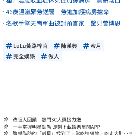
獨／温嵐敗血症休克住加護病房 憲哥鬆口
46歲温嵐緊急送醫 急進加護病房搶命
名歌手擎天崗單曲被封預言家 驚見曾博恩
LuLu黃路梓茵
陳漢典
蜜月
完全娛樂
做人
改版大回饋 熱門3C大獎接力送
一手掌握明星動態 即刻下載娛樂星聞APP
腹部脂肪的「剋星」找到了，常吃這幾物，吃走大肚
PR