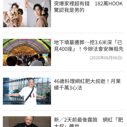
突爆家裡超有錢　182萬HOOK
驚認我是男的
地下墳墓遷葬…挖3.6米深「已
見400座」！今辦法會安撫祖先
(2026年08月06日)
46歲料理網紅肥大叔逝！月業
績千萬3心法
新／2天前最後露臉　網紅「肥
大叔」離世