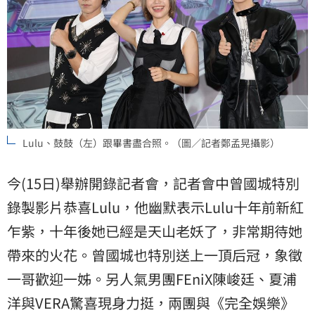
Lulu、鼓鼓（左）跟畢書盡合照。（圖／記者鄭孟晃攝影）
今(15日)舉辦開錄記者會，記者會中曾國城特別
錄製影片恭喜Lulu，他幽默表示Lulu十年前新紅
乍紫，十年後她已經是天山老妖了，非常期待她
帶來的火花。曾國城也特別送上一頂后冠，象徵
一哥歡迎一姊。另人氣男團FEniX陳峻廷、夏浦
洋與VERA驚喜現身力挺，兩團與《完全娛樂》