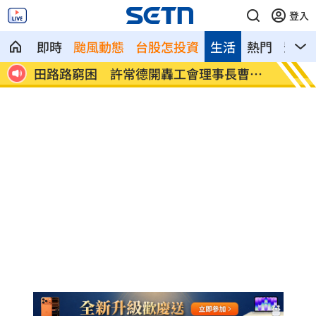
登入
即時
颱風動態
台股怎投資
生活
熱門
影音
總統
田路路窮困 許常德開轟工會理事長曹雨
王品牛
婷