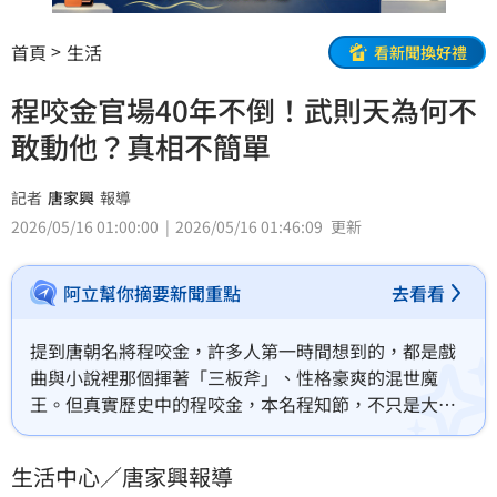
首頁
生活
看新聞換好禮
程咬金官場40年不倒！武則天為何不
敢動他？真相不簡單
記者
唐家興
報導
2026/05/16 01:00:00
2026/05/16 01:46:09
更新
阿立幫你摘要新聞重點
去看看
提到唐朝名將程咬金，許多人第一時間想到的，都是戲
曲與小說裡那個揮著「三板斧」、性格豪爽的混世魔
王。但真實歷史中的程咬金，本名程知節，不只是大唐
開國功臣，更是凌煙閣二十四功臣之一。他歷經唐高
祖、唐太宗、唐高宗三朝，官場屹立40多年，甚至連後
生活中心／唐家興報導
來權傾天下的武則天，也沒有動他分毫。背後原因，並