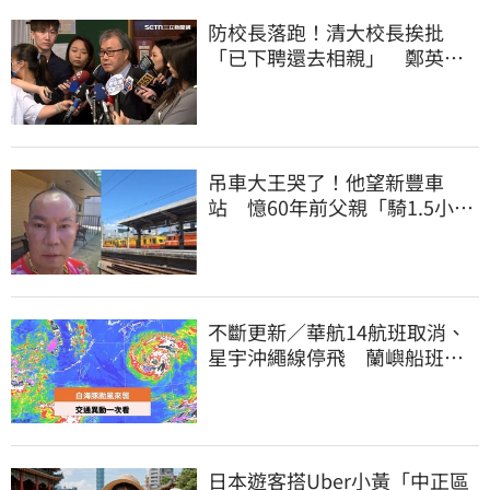
防校長落跑！清大校長挨批
「已下聘還去相親」 鄭英
耀：將祭「這規定」
吊車大王哭了！他望新豐車
站 憶60年前父親「騎1.5小時
單車載他圓夢」
不斷更新／華航14航班取消、
星宇沖繩線停飛 蘭嶼船班停3
天半
日本遊客搭Uber小黃「中正區