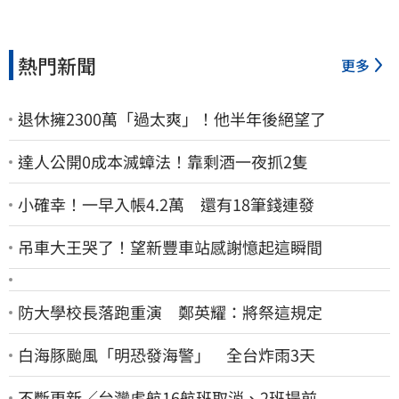
熱門新聞
更多
退休擁2300萬「過太爽」！他半年後絕望了
達人公開0成本滅蟑法！靠剩酒一夜抓2隻
小確幸！一早入帳4.2萬 還有18筆錢連發
吊車大王哭了！望新豐車站感謝憶起這瞬間
防大學校長落跑重演 鄭英耀：將祭這規定
白海豚颱風「明恐發海警」 全台炸雨3天
不斷更新／台灣虎航16航班取消、2班提前