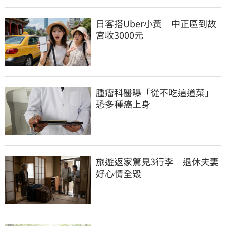
日客搭Uber小黃　中正區到故
宮收3000元
腫瘤科醫曝「從不吃這道菜」
恐多種癌上身
旅遊返家驚見3行李　退休夫妻
好心情全毀