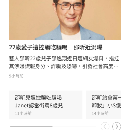
22歲愛子遭控騙吃騙喝　邵昕近況曝
藝人邵昕22歲兒子邵逸翔近日遭網友爆料，指控
其涉嫌謊報身分、詐騙及恐嚇，引發社會高度關
注。隨著風波延燒，邵昕的近況也隨之曝光，據
9小時前
悉他已於三年前移民美國，並與現任妻子
Christina在當地再婚，目前重心轉往海外經營食
品團購生意。林品妤
邵昕兒遭控騙吃騙喝　
邵昕約會第一天
Janet認當街罵8歲兒
卸妝」小S傻眼
11小時前
14小時前