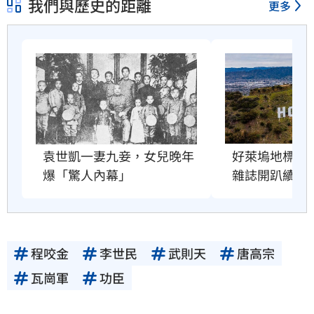
我們與歷史的距離
更多
好萊塢地標恐
袁世凱一妻九妾，女兒晚年
雜誌開趴續命
爆「驚人內幕」
程咬金
李世民
武則天
唐高宗
瓦崗軍
功臣