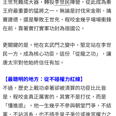
王世充難成大器，轉投
李世民
陣營，從此成為秦
王府最重要的猛將之一。無論是討伐宋金剛、擒
竇建德，還是擊敗王世充，程咬金幾乎場場衝鋒
在前，靠著實打實軍功封為宿國公。
更關鍵的是，他在玄武門之變中，堅定站在李世
民一方，成為核心功臣。這份「從龍之功」，讓
唐太宗對他始終信任有加。
【最聰明的地方：從不碰權力紅線】
不過，歷史上戰功卓著卻被清算的功臣比比皆
是，程咬金真正厲害的，其實不是打仗，而是
「懂進退」。他一生幾乎不參與朝堂鬥爭，不結
黨、不站派系，也不插手皇子爭位或後宮權力之