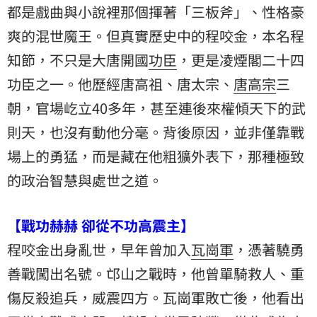
都是戲曲與小說裡那個揮著「三板斧」、性格豪
爽的混世魔王。但真實歷史中的程咬金，本名程
知節，不只是大唐開國
功臣
，更是凌煙閣二十四
功臣之一。他歷經唐高祖、唐太宗、
唐高宗
三
朝，官場屹立40多年，甚至連後來權傾天下的
武
則天
，也沒有動他分毫。背後原因，並非僅靠戰
場上的勇猛，而是藏在他粗獷外表下，那種極致
的政治智慧與處世之道。
【戰功赫赫 卻從不功高震主】
程咬金出身亂世，早年曾加入
瓦崗軍
，憑著驍勇
善戰闖出名號。邙山之戰時，他曾單騎救人、重
傷反殺追兵，威震四方。瓦崗軍敗亡後，他看出