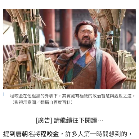
非僅靠戰場上的勇猛，而是藏在他粗獷外表下，那種極
致的政治智慧與處世之道。（記者唐家興）
程咬金在他粗獷的外表下，其實藏有極致的政治智慧與處世之道。
（影視示意圖／翻攝自百度百科）
[廣告] 請繼續往下閱讀…
提到唐朝名將
程咬金
，許多人第一時間想到的，