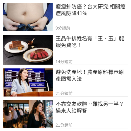
瘦瘦針防癌？台大研究:相關癌
症風險降41%
9分鐘前
王品牛排姓名有「王、玉」龍
蝦免費吃！
14分鐘前
避免洗產地！農產原料標示原
產國需入法
21分鐘前
不靠交友軟體…難找另一半？
過來人給解答
21分鐘前