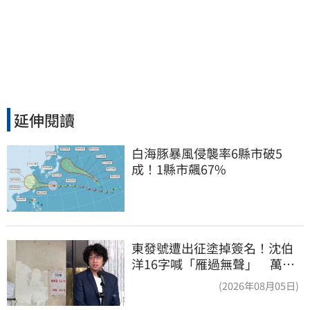
延伸閱讀
白海豚暴風侵襲率6縣市破5
成！1縣市飆67%
東發號遭出征塗掉簽名！沈伯
洋16字喊「雁過無聲」 萬人
讚：這就是高度
(2026年08月05日)