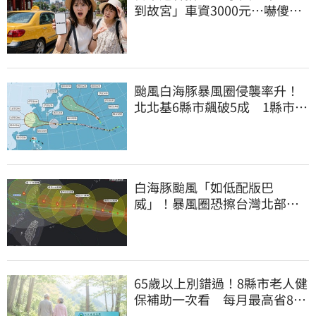
到故宮」車資3000元…嚇傻：
都沒心情逛了
颱風白海豚暴風圈侵襲率升！
北北基6縣市飆破5成 1縣市
「最高達67%」
白海豚颱風「如低配版巴
威」！暴風圈恐擦台灣北部近
海：中部以北有風雨
65歲以上別錯過！8縣市老人健
保補助一次看 每月最高省826
元