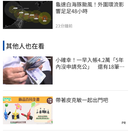
龜速白海豚颱風！外圍環流影
響足足48小時
23分鐘前
其他人也在看
小確幸！一早入帳4.2萬「5年
內沒申請充公」 還有18筆錢
連發到8月底
帶著皮克敏一起出門吧
PR