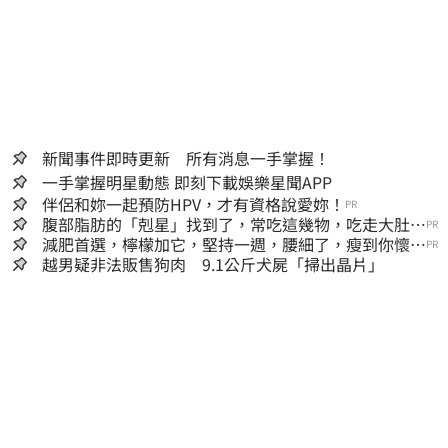
新聞事件即時更新 所有消息一手掌握！
一手掌握明星動態 即刻下載娛樂星聞APP
伴侶和妳一起預防HPV，才有資格說愛妳！
PR
腹部脂肪的「剋星」找到了，常吃這幾物，吃走大肚
PR
囊，瘦出小蠻腰
減肥首選，檸檬加它，堅持一週，腰細了，瘦到你懷疑
PR
人生
越男疑非法販售狗肉 9.1公斤犬屍「掃出晶片」