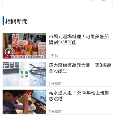
相關新聞
市場到酒場料理！可果美蕃茄
醬創無限可能
1天前
這大廠衝破萬元大關　第3檔萬
金股誕生
2分鐘前
薪水逼人走！35％年輕上班族
想跳槽
7分鐘前