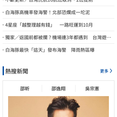
白海豚高機率發海警！北部恐爛成一坨泥
4星座「越整理越有錢」 一路旺運到10月
獨家／返國前都被攔？機場連3年都遇到 台灣遊
客：難怪日本觀光這麼強
白海豚最快「這天」發布海警 降雨熱區曝
熱搜新聞
更多
邵昕
邵逸翔
吳宗憲