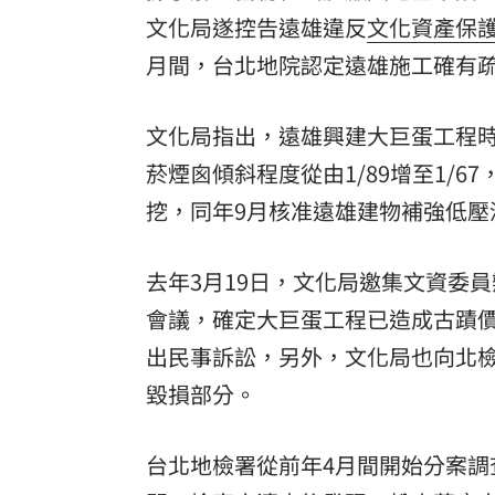
泰校園爆槍擊！釀2死20傷 學生槍手身
文化局遂控告遠雄違反
文化資產保
月間，台北地院認定遠雄施工確有疏失
掃把刺眼傷勢照曝光！女師恐失明要提
蘋果砍價失敗！長鑫存儲靠2底氣拒降價
文化局指出，遠雄興建大巨蛋工程時
菸
煙囪傾斜程度從由1/89增至1/
新北國王簽周儀翔 毛加恩盛讚頂尖對
挖，同年9月核准遠雄建物補強低壓
台灣彩券開獎直播中
20:31
LIVE三立+24小時直播
去年3月19日，文化局邀集文資委
15:27
會議，確定大巨蛋工程已造成古蹟
三立iNEWS新聞台線上直播
18:00
出民事訴訟，另外，文化局也向北
商場戰國來臨 台中「頂奢大道」逐漸
毀損部分。
「拍片人的多重宇宙」職涯論壇9/12登
台北地檢署從前年4月間開始分案調
8國球員齊聚高雄 Formosa 7s掀足球