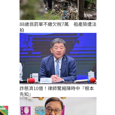
88歲翁罰單不繳欠稅7萬　祖產險遭法
拍
詐慈濟10億！律師驚揭陳時中『根本
先知』