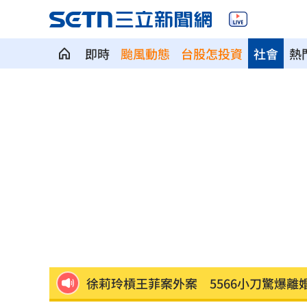
即時
颱風動態
台股怎投資
社會
熱
漢光42／淡水河道部署3道致命防禦阻絕
今立秋「6生肖」恐衰爆！專家曝6招大
高希均教授90歲逝！「白吃午餐」秘密
父親節旅遊被打亂！白海豚逼近2地區炸
肥大叔猝逝曾自嘲更生人！創年收破億
徐莉玲槓王菲案外案 5566小刀驚爆離