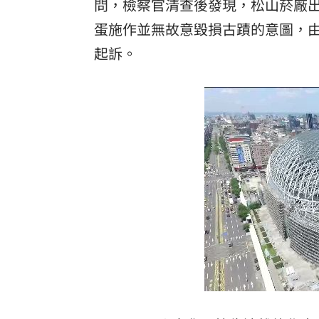
問，檢察官清查後發現，松山菸廠
理想混蛋號召粉絲跨海追星吃美食！
18:
蛋施作並無故意毀損古蹟的意圖，
起訴。