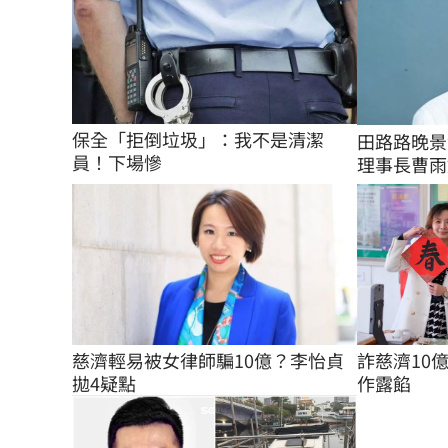
保全「拒倒垃圾」：我不是清潔
田路路晚景
員！下場慘
理事長曹雨
慈濟輕易被女律師騙10億？李怡貞
詐慈濟10
拋4疑點
作露餡