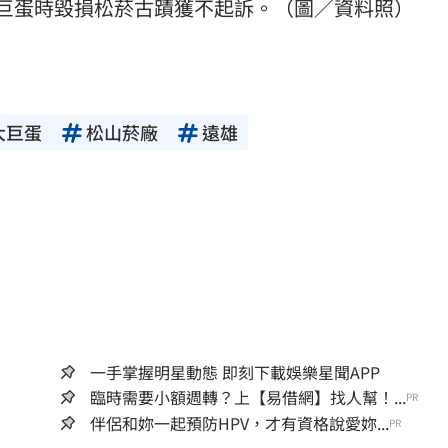
巨蛋時毀損松菸古蹟獲不起訴。（圖／資料照）
大巨蛋
松山菸廠
遠雄
一手掌握明星動態 即刻下載娛樂星聞APP
臨時需要小額週轉？上【易借網】找人幫！...
PR
伴侶和妳一起預防HPV，才有資格說愛妳...
PR