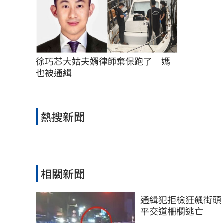
徐巧芯大姑夫婿律師棄保跑了　媽
也被通緝
熱搜新聞
相關新聞
通緝犯拒檢狂飆街頭
平交道柵欄逃亡