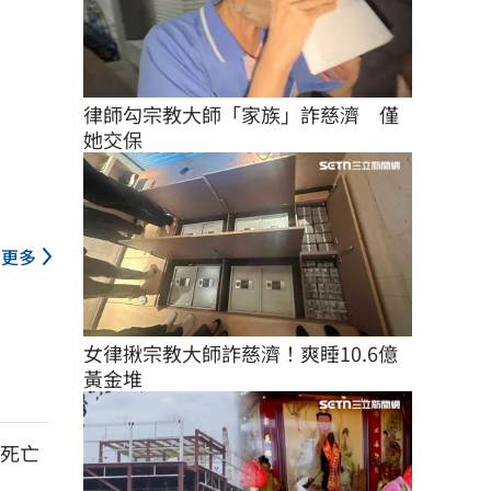
律師勾宗教大師「家族」詐慈濟　僅
她交保
更多
女律揪宗教大師詐慈濟！爽睡10.6億
黃金堆
死亡