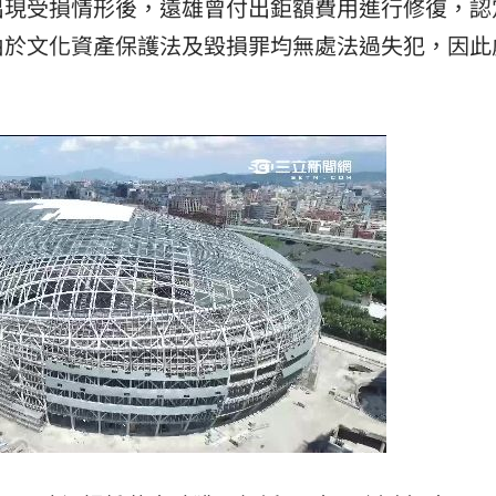
出現受損情形後，遠雄曾付出鉅額費用進行修復，認
15
由於文化資產保護法及毀損罪均無處法過失犯，因此