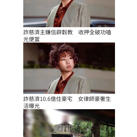
詐慈濟主嫌信辟穀教　收押全破功嗑
光便當
詐慈濟10.6億住豪宅　女律師豪奢生
活曝光