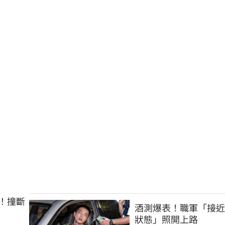
！撞斷
酒測爆表！職軍「接近
狀態」照開上路