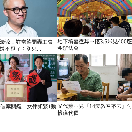
地下墳墓遷葬…挖3.6米見400
淒涼！許常德開轟工會
今辦法會
婷不忍了：別只...
父代簽…兒「14天教召不去」
億破案關鍵！女律頻繁1動
慘痛代價