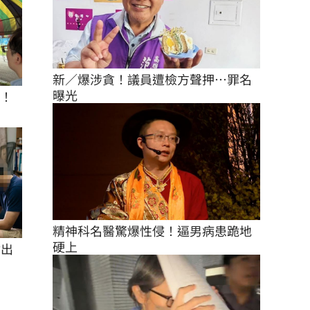
新／爆涉貪！議員遭檢方聲押…罪名
曝光
座！
精神科名醫驚爆性侵！逼男病患跪地
硬上
付出