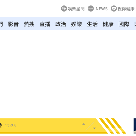
娛樂星聞
iNEWS
祝你健康
門
影音
熱搜
直播
政治
娛樂
生活
健康
國際
12:29
開運
12:28
曝光
12:28
雨
12:27
品牌
12:26
婚
12:25