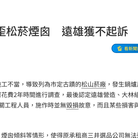
逃亡
12:24
:23
歪松菸煙囪 遠雄獲不起訴
曝光
12:23
發聲
12:20
看新聞
此人
12:19
縣市
12:18
施工不當，導致列為市定古蹟的
松山菸廠
，發生鍋爐
反問
12:17
署花費2年時間進行調查，最後認定遠雄營造、大林
12:16
關工程人員，施作時並無
毀損
故意，而且某些損害
上路
12:16
曝
12:13
、煙囪傾斜等情形，使得原承租商三井選品公司無法