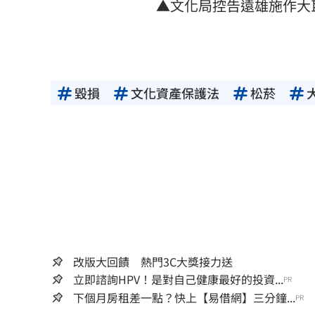
▲文化局控告遠雄施作大
毀損
文化資產保護法
松菸
改版大回饋 熱門3C大獎接力送
立即諮詢HPV！是對自己健康最好的投資...
PR
下個月房租差一點？快上【易借網】三分鐘...
PR