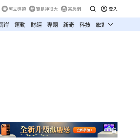
阿立導讀
寶島神很大
富房網
登入
兩岸
運動
財經
專題
新奇
科技
旅遊
汽車
寵物