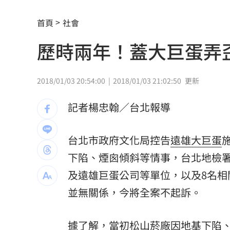
通緝犯拒檢狂飆街頭！撞斷平交道柵欄
首頁
社會
中國攻台非解放軍？外媒點名2破口！
12
歷時兩年！蓋大巨蛋弄
誰在回覆「幹嘛」？故宮南院小編身分
昔遭抹黑謀財害命終平反 陳時中感性
2018/01/03 20:54:00
2018/01/03 21:02:50
更新
姜厚任女友自曝3碩1博 網搜本名查無
記者楊忠翰／台北報導
新／威加重罰300萬！問題苦茶油流向3
台北市政府文化局控告
遠雄
大巨蛋
毒油案延燒政院點名中市府 蔣萬安竟
下陷、煙囪傾斜等情事，台北地檢
肥大叔46歲驟逝！2年前曾逃過車禍死劫
及遠雄巨蛋公司等單位，以及8名相
並無關係，今將全案不起訴。
酒測爆表！職軍「接近死亡狀態」照開
職場爸爸「5.5年沒加薪」！父親節調查
據了解，當初松山菸廠因地基下陷