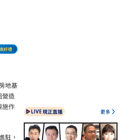
換好禮
房地基
組營造
與施作
現正直播
更多
進駐，