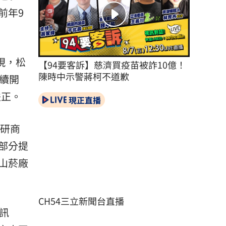
前年9
現，
松
【94要客訴】慈濟買疫苗被詐10億！
陳時中示警蔣柯不道歉
繼續開
扶正。
現正直播
開研商
部分提
山菸廠
CH54三立新聞台直播
訊