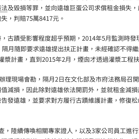
亡
護法
及毀損等罪，並向遠雄巨蛋公司求償租金損失，
12:11
，判賠75萬8417元。
告
12:10
12:10
，古蹟受影響程度超乎預期，2014年5月監測時發
67，隔月隨即要求遠雄提出扶正計畫，未經確認不得
抗性
12:08
灌漿計畫，直到2015年2月，煙囪才透過灌漿工程
員辦理現場會勘，隔月2日在文化部及市府法務局召
價值減損，因此除對遠雄依法開罰外，並就租金減損
檢告發遠雄，並要求對方履行古蹟維護計畫，修復松
成形
12:00
場！
10:30
查，陸續傳喚相關專家證人，以及3家公司員工進行
熱潮
10:00