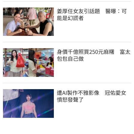
姜厚任女友引話題　醫曝：可
能是幻謊者
身價千億照買250元麻糬　富太
包包自己做
遭AI製作不雅影像　冠佑愛女
憤怒發聲了