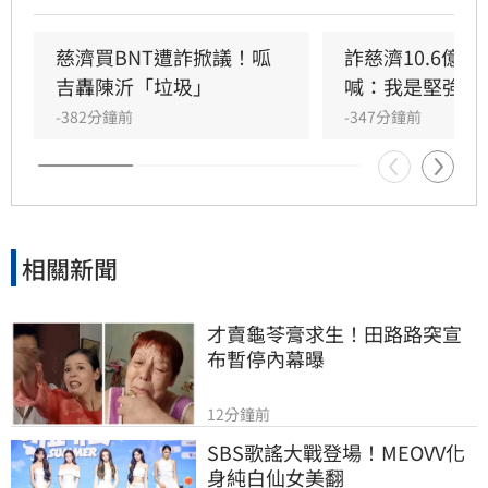
深度的，慈濟願意出錢出力當然值得國人感謝。
不過回頭驗證，慈濟在當時的採購過程中幾乎沒
慈濟買BNT遭詐掀議！呱
詐慈濟10.6億
有角色，但是，慈濟在當年是最常表態的，顯然
吉轟陳沂「垃圾」
喊：我是堅強的
慈濟內部在BNT的這麼大金額的重要採購上，慈
-382分鐘前
-347分鐘前
濟醫院並沒有被賦予重要的角色，原因不明。
相關新聞
才賣龜苓膏求生！田路路突宣
布暫停內幕曝
12分鐘前
SBS歌謠大戰登場！MEOVV化
身純白仙女美翻