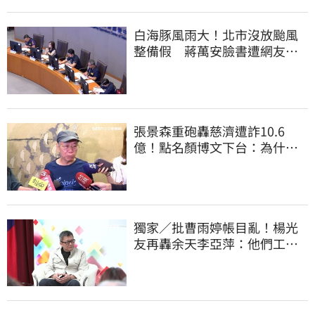
白海豚風雨大！北市沒放颱風
整備假 蔣萬安臉書遭網友灌
爆：標準在哪？
張景森重砲轟慈濟遭詐10.6
億！點名顏博文下台：為什麼
這麼好騙？
獨家／批曹雨婷帳目亂！楊光
友再轟余天李亞萍：他們工會
跟演藝圈沒關