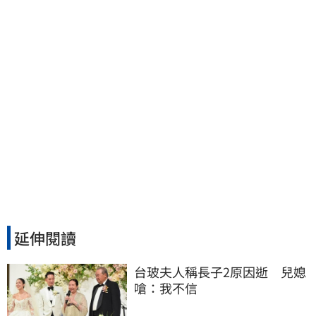
撞 媽淚：家快瓦解
延伸閱讀
台玻夫人稱長子2原因逝　兒媳
嗆：我不信