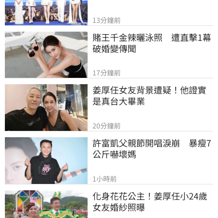
13分鐘前
賭王千金辣曬泳照　遭直擊1幕
破婚變傳聞
17分鐘前
姜厚任女友背景遭疑！他證實
是真台大畢業
20分鐘前
許富凱父親節開唱淚崩　暴瘦7
公斤嚇壞媽
1小時前
化身花花公主！姜厚任小24歲
女友婚紗照曝