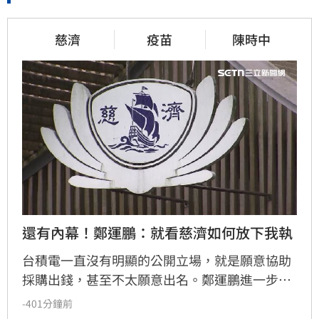
慈濟
疫苗
陳時中
還有內幕！鄭運鵬：就看慈濟如何放下我執
台積電一直沒有明顯的公開立場，就是願意協助
採購出錢，甚至不太願意出名。鄭運鵬進一步指
出，慈濟和鴻海、台積電不同的地方在於慈濟本
-401分鐘前
身有強大的醫院體系，其實是最有醫學幕僚板凳