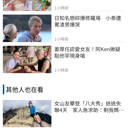
1小時前
日知名戀綜爆修羅場　小泰遭
罵渣男爆哭
1小時前
姜厚任認愛女友！阿Ken揪疑
點他罕現身嗆
1小時前
其他人也在看
女山友攀登「八大秀」迷途失
聯4天 家人急求助：剩我媽還
沒找到