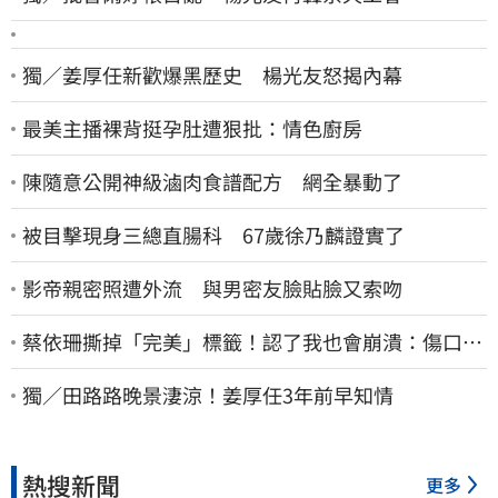
獨／姜厚任新歡爆黑歷史 楊光友怒揭內幕
最美主播裸背挺孕肚遭狠批：情色廚房
陳隨意公開神級滷肉食譜配方 網全暴動了
被目擊現身三總直腸科 67歲徐乃麟證實了
影帝親密照遭外流 與男密友臉貼臉又索吻
蔡依珊撕掉「完美」標籤！認了我也會崩潰：傷口終
究會癒合
獨／田路路晚景淒涼！姜厚任3年前早知情
熱搜新聞
更多