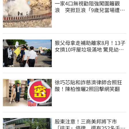
一家4口無視勸阻強闖圍籬觀
浪 突掀巨浪「9歲兒當場遭捲
入海」
狠父母拿走補助離家8月！13子
女擠10坪屋垃圾滿地 驚見幼童
深夜遊蕩
徐巧芯貼和詐慈濟律師合照狂
酸！陳柏惟曬2照回擊網笑翻
股東注意！三商美邦將下市
「這天」停牌 還有252名千張