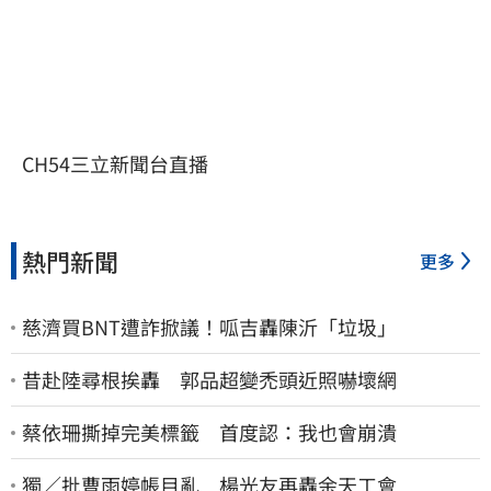
CH54三立新聞台直播
熱門新聞
更多
慈濟買BNT遭詐掀議！呱吉轟陳沂「垃圾」
昔赴陸尋根挨轟 郭品超變禿頭近照嚇壞網
蔡依珊撕掉完美標籤 首度認：我也會崩潰
獨／批曹雨婷帳目亂 楊光友再轟余天工會