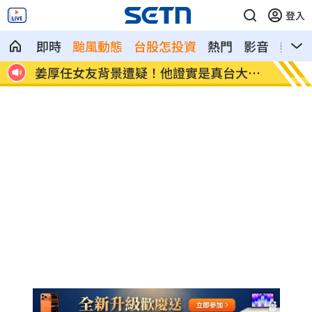
登入
即時
颱風動態
台股怎投資
熱門
影音
熱搜
清死
姜厚任女友背景遭疑！他證實是真台大畢
變態鬼
業