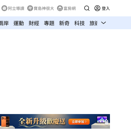
阿立導讀
寶島神很大
富房網
登入
兩岸
運動
財經
專題
新奇
科技
旅遊
汽車
寵物