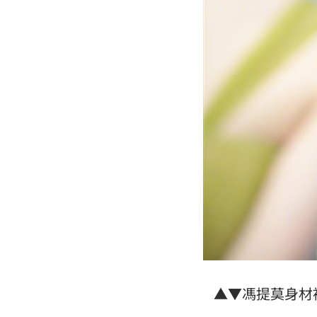
▲▼馮提莫身材