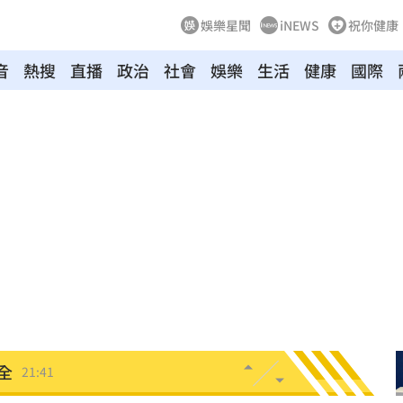
娛樂星聞
iNEWS
祝你健康
竊
21:51
音
熱搜
直播
政治
社會
娛樂
生活
健康
國際
壓
21:49
好
21:49
態曝
21:48
21:44
受害
21:43
0點
21:42
忍了
21:41
全
21:41