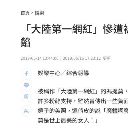
偷吃人妻挨告 小王反控她是時間管理
首頁
娛樂
公車毒駕出事故？欣欣客運全員尿檢出
「大陸第一網紅」慘遭
知名YouTuber命喪喬治亞 死因曝光
21
餡
臉還要再動刀？王彩樺突爆：最後一次
中國製路由器資安漏洞！逾20設備藏後
2019/05/14 13:44:00
2019/05/16 17:23:12
更新
IU社群發前男友 韓網替她抱不平：該
娛樂中心／綜合報導
二手菸超毒！她陪夫看病 意外查出肺
被稱作「
大陸第一網紅
」的
馮提莫
NCC無委員唱獨立空城計 iPhone 18
許多粉絲支持，雖然曾傳出一些負面
詐慈濟10億！律師驚揭陳時中『根本先
鏡子的美照，還俏皮的說「魔鏡啊
莫是世上最美的女人！」
台灣彩券開獎直播中
20:31