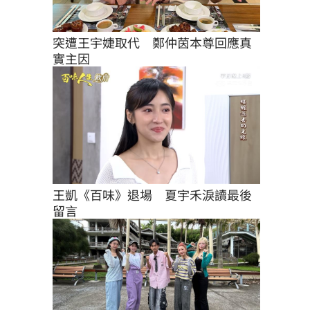
突遭王宇婕取代　鄭仲茵本尊回應真
實主因
王凱《百味》退場　夏宇禾淚讀最後
留言