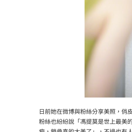
日前她在微博與粉絲分享美照，俏
粉絲也紛紛說「馮提莫是世上最美
瘦，鎖骨真的太美了」，不過也有