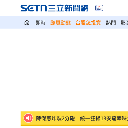
媽媽帶孩童偷辣椒罐 業者：一看是慣
即時
颱風動態
台股怎投資
熱門
影
SpaceX9億股解禁潮來襲 估恐引爆賣
羅志祥戲份遭重砍 回應：有存在感就
王祖賢現蹤機場！踩4萬CHANEL真實狀
竹縣黑馬！鄭朝方「技能包」驚豔全網
射頻器材全卡關 他：NCC卡越久越多人
新／美股開盤費半下挫 台指期失守4400
黃禎憲診所挺蔣舊照遭出征！老病患不
陳傑憲炸裂2分砲 統一狂掃13安痛宰味