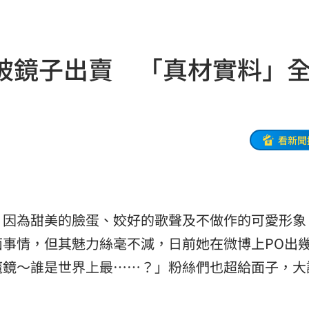
大師
21:32
爐！
21:26
被鏡子出賣 「真材實料」
:26
了
21:21
門
21:18
看新聞
避嫌
21:17
腺癌
21:13
，因為甜美的臉蛋、姣好的歌聲及不做作的可愛形象
照登台
21:10
事情，但其魅力絲毫不減，日前她在微博上PO出
知』
21:10
魔鏡～誰是世界上最……？」粉絲們也超給面子，大