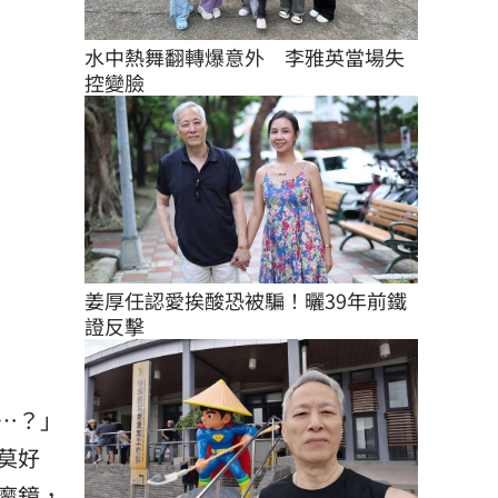
水中熱舞翻轉爆意外　李雅英當場失
控變臉
姜厚任認愛挨酸恐被騙！曬39年前鐵
證反擊
…？」
莫好
魔鏡，