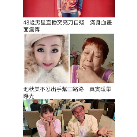
48歲男星直播突亮刀自殘　滿身血畫
面瘋傳
池秋美不忍出手幫田路路　真實暖舉
曝光