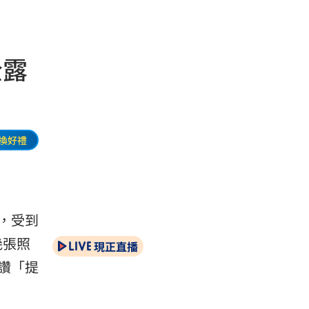
全露
換好禮
，受到
幾張照
現正直播
讚「提