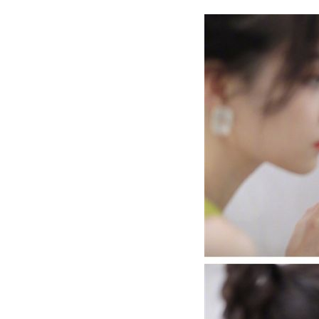
LIVE三立+24小時直播
15:27
三立iNEWS新聞台線上直播
18:00
理想混蛋號召粉絲跨海追星吃美食！
18: