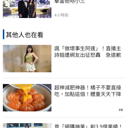
擊當街吻小三
4小時前
其他人也在看
諷「做壞事生阿達」！直播主
詩姐遭網友出征怒轟 急道歉
超神減肥神器！橘子不要直接
吃，加點這個！體重天天下降
PR
昔「網購神童」創3.9億業績！