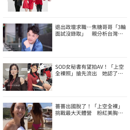
識
退出政壇求職…焦糖哥哥「3輪
面試沒錄取」 親分析台灣職
場現況這樣說
SOD女秘書有望拍AV！「上空
全裸照」搶先流出 她認了：
上班7個月沒男友
薔薔出國脫了！「上空全裸」
挑戰最大天體營 粉紅美胸被
路人狂讚