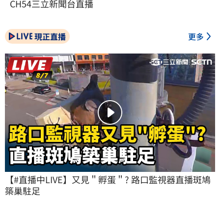
CH54三立新聞台直播
現正直播
更多
【#直播中LIVE】又見＂孵蛋＂? 路口監視器直播斑鳩
築巢駐足