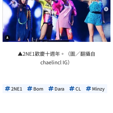
▲2NE1歡慶十週年。（圖／翻攝自
chaelincl IG）
2NE1
Bom
Dara
CL
Minzy