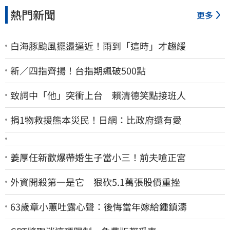
熱門新聞
更多
白海豚颱風擺盪逼近！雨到「這時」才趨緩
新／四指齊揚！台指期飆破500點
致詞中「他」突衝上台 賴清德笑點接班人
捐1物救援熊本災民！日網：比政府還有愛
姜厚任新歡爆帶婚生子當小三！前夫嗆正宮
外資開殺第一是它 狠砍5.1萬張股價重挫
63歲章小蕙吐露心聲：後悔當年嫁給鍾鎮濤