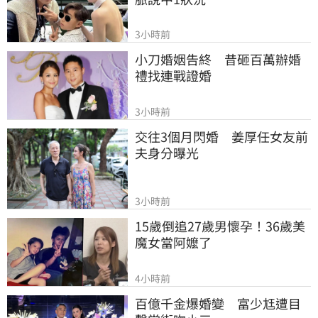
3小時前
小刀婚姻告終　昔砸百萬辦婚
禮找連戰證婚
3小時前
交往3個月閃婚　姜厚任女友前
夫身分曝光
3小時前
15歲倒追27歲男懷孕！36歲美
魔女當阿嬤了
4小時前
百億千金爆婚變　富少尪遭目