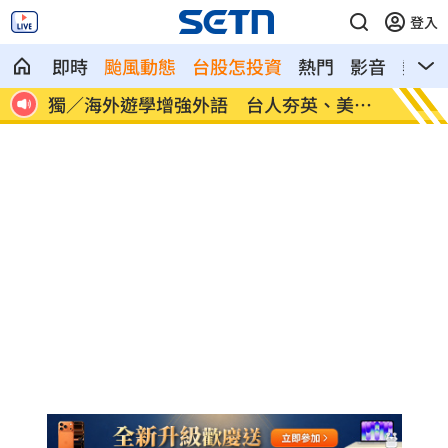
登入
即時
颱風動態
台股怎投資
熱門
影音
熱搜
30
獨／海外遊學增強外語 台人夯英、美、
長尾獼
加
因