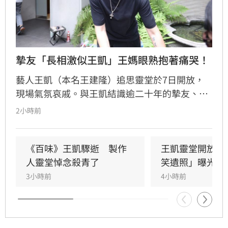
摯友「長相激似王凱」王媽眼熟抱著痛哭！
藝人王凱（本名王建隆）追思靈堂於7日開放，
現場氣氛哀戚。與王凱結識逾二十年的摯友、邱
瓈寬特助Jeff現身協助打點後事。由於兩人外貌
2小時前
神似，王凱母親見到Jeff時悲從中來並相擁落
淚，場面令人鼻酸。得知王凱在台北缺乏親友協
助，演藝圈大姐大邱瓈寬展現義氣，主動承擔治
《百味》王凱驟逝　製作
王凱靈堂開放　
喪事宜並指派Jeff全程留守，陪伴王凱走完人生
人靈堂悼念殺青了
笑遺照」曝光
最後一程。這場深厚的兄弟情誼與邱瓈寬的溫暖
3小時前
4小時前
義舉，成為家屬在面臨驟變時最堅強的後盾，各
界也紛紛對這