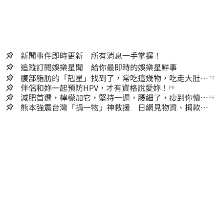
新聞事件即時更新 所有消息一手掌握！
追蹤訂閱娛樂星聞 給你最即時的娛樂星鮮事
腹部脂肪的「剋星」找到了，常吃這幾物，吃走大肚
PR
囊，瘦出小蠻腰
伴侶和妳一起預防HPV，才有資格說愛妳！
PR
減肥首選，檸檬加它，堅持一週，腰細了，瘦到你懷疑
PR
人生
熊本強震台灣「捐一物」神救援 日網見物資、捐款
喊：給台灣統治算了