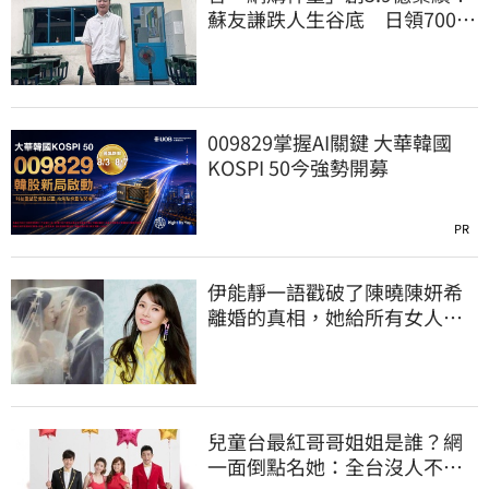
蘇友謙跌人生谷底 日領700元
零用錢重出發
009829掌握AI關鍵 大華韓國
KOSPI 50今強勢開募
PR
伊能靜一語戳破了陳曉陳妍希
離婚的真相，她給所有女人
「敲響警鐘」
兒童台最紅哥哥姐姐是誰？網
一面倒點名她：全台沒人不認