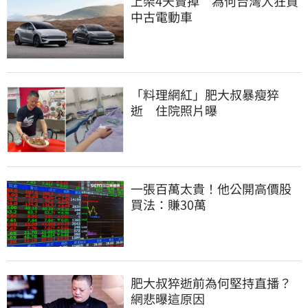
上架4天賣掉　為何台灣人狂買
中古電動車
「料理網紅」肥大叔暴瘦猝
逝　住院照片曝
一張百萬太貴！他公開高價股
買法：賺30萬
肥大叔猝逝前為何堅持直播？
網悲曝這原因