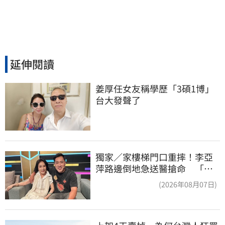
延伸閱讀
姜厚任女友稱學歷「3碩1博」 
台大發聲了
獨家／家樓梯門口重摔！李亞
萍路邊倒地急送醫搶命 「最
新傷況」曝
(2026年08月07日)