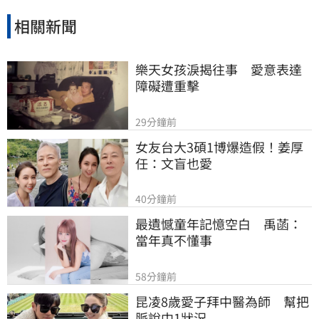
相關新聞
樂天女孩淚揭往事　愛意表達
障礙遭重擊
29分鐘前
女友台大3碩1博爆造假！姜厚
任：文盲也愛
40分鐘前
最遺憾童年記憶空白　禹菡：
當年真不懂事
58分鐘前
昆凌8歲愛子拜中醫為師　幫把
脈說中1狀況