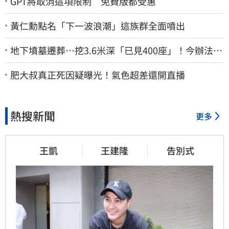
GPT將取消這項限制 免費版都受惠
黃仁勳點名「下一波浪潮」這族群全面噴出
地下墳墓遷葬…挖3.6米深「已見400座」！今辦法會
安撫祖先
肥大叔真正死因疑曝光！氣色超差還開直播
熱搜新聞
更多
王凱
王建隆
告別式