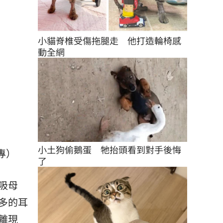
小貓脊椎受傷拖腿走　他打造輪椅感
動全網
小土狗偷鵝蛋　牠抬頭看到對手後悔
專）
了
吸母
多的耳
離現