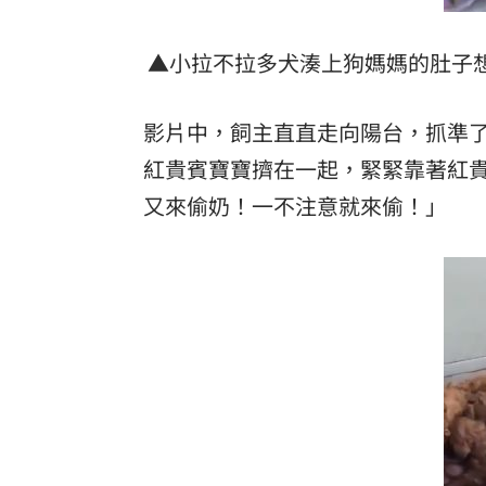
理想混蛋號召粉絲跨海追星吃美食！
18:
▲小拉不拉多犬湊上狗媽媽的肚子想
影片中，飼主直直走向陽台，抓準
紅貴賓寶寶擠在一起，緊緊靠著紅
又來偷奶！一不注意就來偷！」