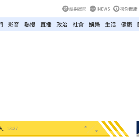
娛樂星聞
iNEWS
祝你健康
門
影音
熱搜
直播
政治
社會
娛樂
生活
健康
畢業
13:53
液
13:52
關鍵
13:51
炸案
13:41
憶
13:40
豪雨
13:37
人
13:37