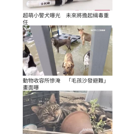
超萌小警犬曝光　未來將擔起緝毒重
任
動物收容所慘淹　「毛孩沙發避難」
畫面曝