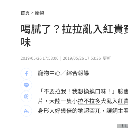
直擊全台最大樂園！機廠轉型擠爆萬人
首頁
寵物
加拿大卑詩省野火失控 逾2萬人緊急撤
喝膩了？拉拉亂入紅貴
女大生產子藏屍背景曝！產檢紀錄全空
味
國3休旅車打滑追撞 2車旋轉360度嚇壞
高嘉瑜評白海豚風雨：會叫的狗不會咬
2019/05/26 17:53:00
2019/05/26 17:53:36
更新
獨生女變親姊妹！拒當中國人提告遭駁
寵物中心／綜合報導
白海豚影響北部降大雨 猿龍戰連2天延
「不要拉我！我想換換口味！」臉書
出國別亂連免費Wi-Fi 做錯信用卡恐遭
片，大陸一隻小
拉不拉多
犬亂入
紅
8月佈局強勢股 這13家單周市值暴增千
身形大好幾倍的牠超突兀，讓飼主
許富凱父親節開唱淚崩 暴瘦7公斤嚇壞