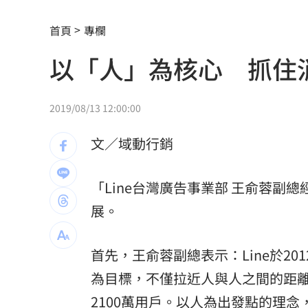
酒測0.7、毒品快篩陽性 警查獲酒毒雙
首頁
專欄
韓足協爆性招待外籍裁判！7場比賽5勝2
以「人」為核心 抓住
本土女星遭經紀人侵犯 他反嗆：沒伸
他沒異狀卻動脈硬化！醫示警：8類人小
2019/08/13 12:00:00
全國首創「高溫微型保險」 台南7月試
文／域動行銷
明知疫苗採購難！沈伯洋嗆蔣萬安造謠
「Line台灣廣告事業部 王俞蓉副
獨／身高173！排球女神十一挑戰mini
展。
擋暴衝特斯拉「救很多人」賓士車主身
首先，王俞蓉副總表示：Line於2012年
林逸欣首個無父父親節 診所熄燈爆排
為目標，不僅拉近人與人之間的距離
村神相隔5場炸裂 暫居MLB日籍球員第
2100萬用戶。以人為出發點的理