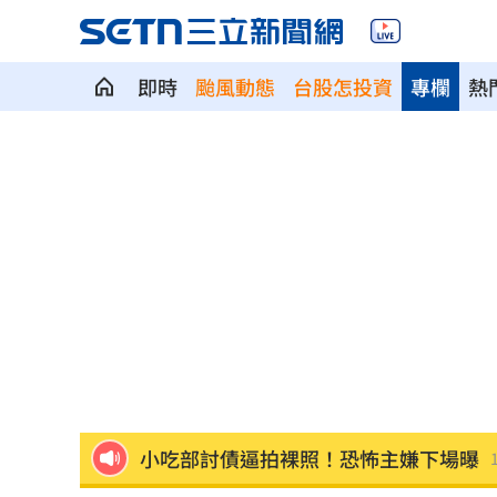
即時
颱風動態
台股怎投資
專欄
熱
奉獻醫學研究逾40年！林慶順教授不幸
捲校園霸凌爭議 知名韓星海外發展近
鄭麗文脫口稱「台灣從來也不是一個國
身價千億照買250元麻糬 富太包包自己
獨／河北彩花快閃文博會！狂掃潮玩曝
小吃部討債逼拍裸照！恐怖主嫌下場曝
獨／曹雨婷挨轟失職 昔理事長楊光友