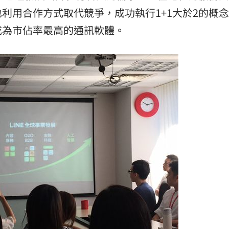
白
利用合作方式取代競爭，成功執行1+1大於2的概
10:50
成為市佔率最高的通訊軟體。
護網
10:48
宜吧
10:42
」氣
12:00
成形
12:00
場！
10:30
熱潮
10:00