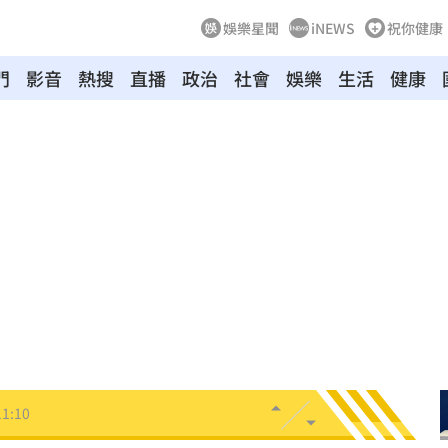
娛樂星聞
iNEWS
祝你健康
門
影音
熱搜
直播
政治
社會
娛樂
生活
健康
離世
11:13
況曝
11:12
家」
11:12
做
11:11
驚喜
11:11
11:10
開轟
11:08