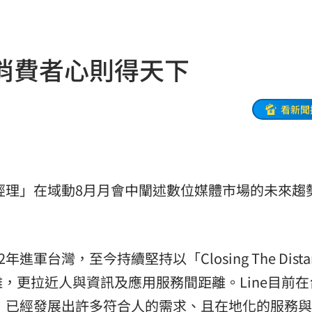
駕
11:07
和
11:06
消費者心則得天下
舌頭
11:05
心
11:04
看新聞
辦
11:00
11:00
總經理」在域動8月月會中闡述數位媒體市場的未來趨
徵選
11:00
分曝
10:59
進軍台灣，至今持續堅持以「Closing The Dista
隊潮
10:58
，更拉近人與資訊及應用服務間距離。Line目前在
2多
10:53
念，已經發展出許多符合人的需求、且在地化的服務