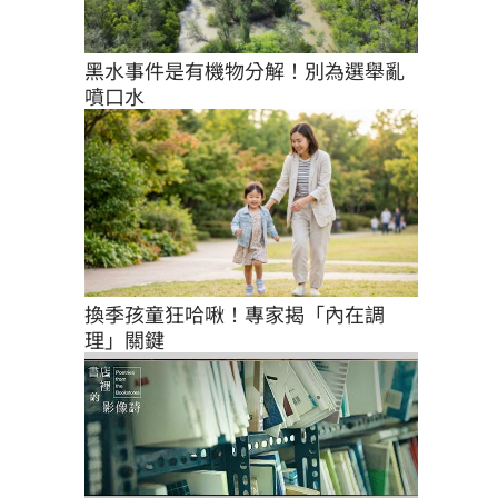
黑水事件是有機物分解！別為選舉亂
噴口水
換季孩童狂哈啾！專家揭「內在調
理」關鍵