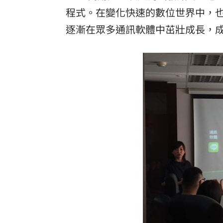
昔被抹黑擋疫苗 陳時中悲憤1句真相大
程式。在變化快速的數位世界中，也
逐漸在眾多通訊軟體中茁壯成長，
全球人壽曝家庭危機 推它打造風險防
71歲姜厚任被勸防詐 反嗆：是我佔便
台灣彩券開獎直播中
20:31
LIVE三立+24小時直播
15:27
三立iNEWS新聞台線上直播
18:00
台彩父親節推新刮刮樂千萬頭獎超「爸
商場戰國來臨 台中「頂奢大道」逐漸
「拍片人的多重宇宙」職涯論壇9/12登
8國球員齊聚高雄 Formosa 7s掀足球