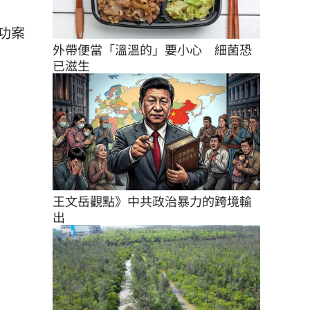
功案
外帶便當「溫溫的」要小心　細菌恐
已滋生
王文岳觀點》中共政治暴力的跨境輸
出