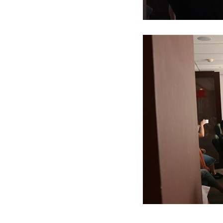
理想混蛋號召粉絲跨海追星吃美食！
18: