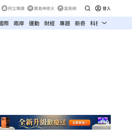
阿立導讀
寶島神很大
富房網
登入
國際
兩岸
運動
財經
專題
新奇
科技
旅遊
汽車