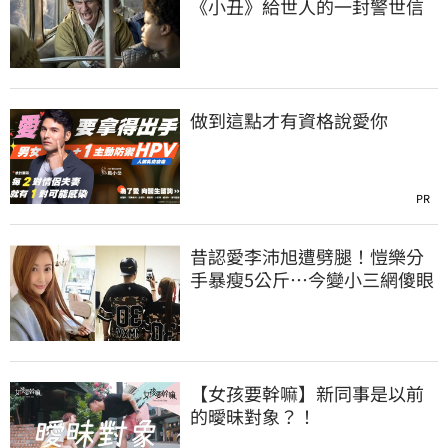
《小丑》給世人的一封警世信
做到這點才有資格說愛你
PR
昔認愛李沛旭遭劈腿！愷樂分
手暴瘦5公斤…今變小三網傻眼
【女孩要幹嘛】新同事是以前
的曖昧對象？！