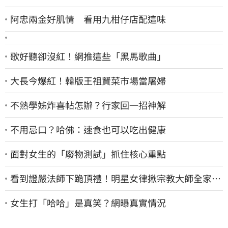
阿忠兩金好肌情 看用九柑仔店配這味
歌好聽卻沒紅！網推這些「黑馬歌曲」
大長今爆紅！韓版王祖賢菜市場當屠婦
不熟學姊炸喜帖怎辦？行家回一招神解
不用忌口？哈佛：速食也可以吃出健康
面對女生的「廢物測試」抓住核心重點
看到證嚴法師下跪頂禮！明星女律揪宗教大師全家詐
慈濟…全家爽睡黃金堆
女生打「哈哈」是真笑？網曝真實情況