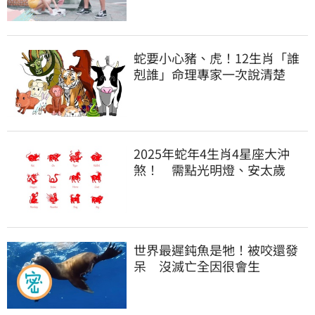
蛇要小心豬、虎！12生肖「誰
剋誰」命理專家一次說清楚
2025年蛇年4生肖4星座大沖
煞！ 需點光明燈、安太歲
世界最遲鈍魚是牠！被咬還發
呆 沒滅亡全因很會生