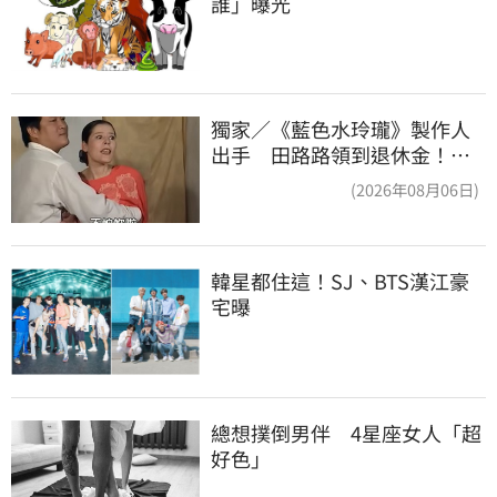
誰」曝光
獨家／《藍色水玲瓏》製作人
出手 田路路領到退休金！隱
忍6年吐內幕
(2026年08月06日)
韓星都住這！SJ、BTS漢江豪
宅曝
總想撲倒男伴　4星座女人「超
好色」