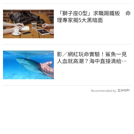
「獅子座O型」求職踢鐵板 命
理專家揭5大黑暗面
影／網紅玩命實驗！鯊魚一見
人血就高潮？海中直接滴給你
看
Recommended by