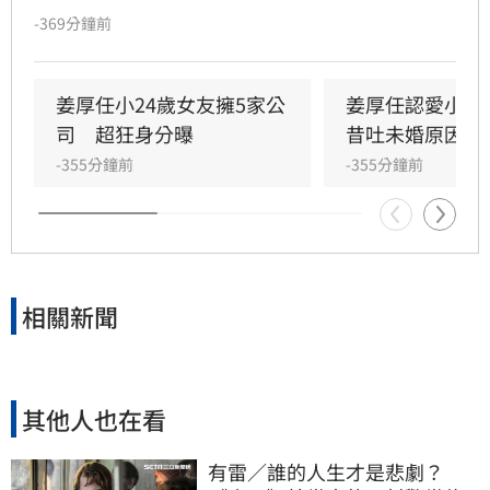
列「中視五虎」的當紅小生，姜厚任憑藉《迷
-369分鐘前
情》等經典劇集紅極一時。淡出演藝圈16年的
他，近年重心轉向佛法與教學。針對復出傳聞，
他坦言因不願從主角淪為配角、且難適應劇組階
姜厚任小24歲女友擁5家公
姜厚任認愛小2
級差異，故堅持不接戲。儘管已離開螢光幕多
司　超狂身分曝
昔吐未婚原因曝
年，姜厚任仍保持對演藝工作的原則與自我要
-355分鐘前
-355分鐘前
求，生活充實且自在，展現出不同於以往的豁達
人生觀。
相關新聞
其他人也在看
有雷／誰的人生才是悲劇？