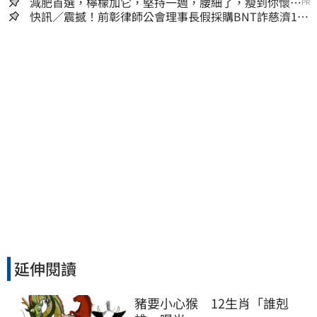
囊，瘦出小蠻腰
減肥首選，檸檬加它，堅持一週，腰細了，瘦到你懷疑
PR
人生
快訊／震撼！前彰律師公會理事長假採購BNT詐慈濟10
億、洗錢囤232kg黃金
延伸閱讀
豬要小心猴　12生肖「誰剋