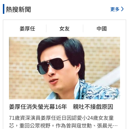
熱搜新聞
更多
姜厚任
女友
中國
姜厚任消失螢光幕16年　親吐不接戲原因
71歲資深演員姜厚任近日因認愛小24歲女友童
芯，重回公眾視野。作為曾與寇世勳、張晨光並