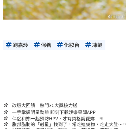
劉嘉玲
保養
化妝台
凍齡
改版大回饋 熱門3C大獎接力送
一手掌握明星動態 即刻下載娛樂星聞APP
伴侶和妳一起預防HPV，才有資格說愛妳！
PR
腹部脂肪的「剋星」找到了，常吃這幾物，吃走大肚
PR