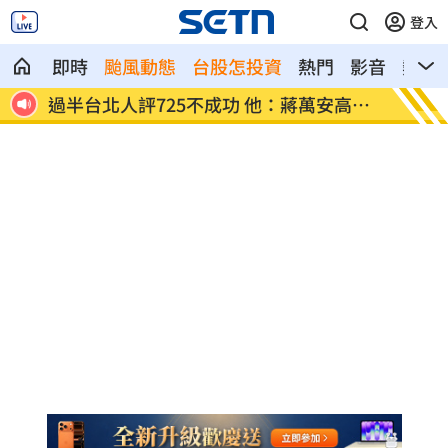
登入
即時
颱風動態
台股怎投資
熱門
影音
熱搜
高山
保全「拒倒垃圾」：我不是清潔員！下場
女律假
慘
男