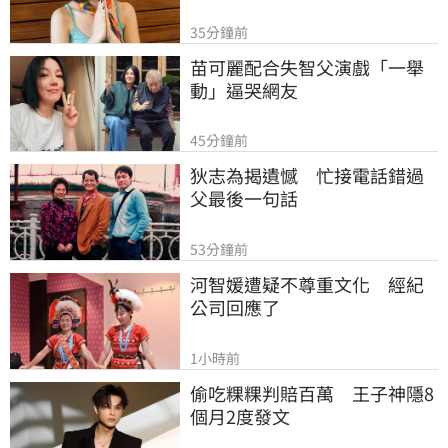
35分鐘前
苗可麗配合失智父演戲「一舉
動」逼哭網友
45分鐘前
狄志為揭遺憾　忙接電話錯過
父最後一句話
53分鐘前
河智媛遭疑不尊重文化　經紀
公司回應了
1小時前
偷吃粿粿判賠百萬　王子神隱8
個月2度發文