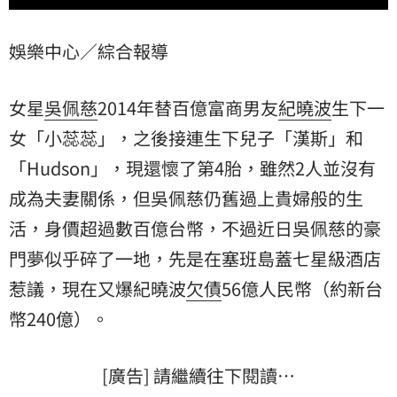
娛樂中心／綜合報導
女星
吳佩慈
2014年替百億富商男友
紀曉波
生下一
女「小蕊蕊」，之後接連生下兒子「漢斯」和
「Hudson」，現還懷了第4胎，雖然2人並沒有
成為夫妻關係，但吳佩慈仍舊過上貴婦般的生
活，身價超過數百億台幣，不過近日吳佩慈的
豪
門
夢似乎碎了一地，先是在塞班島蓋七星級酒店
惹議，現在又爆紀曉波
欠債
56億人民幣（約新台
幣240億）。
[廣告] 請繼續往下閱讀…