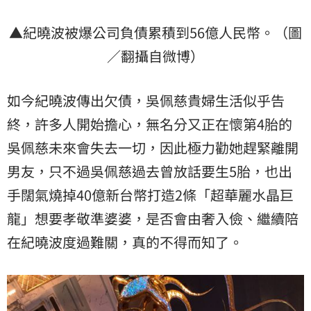
▲紀曉波被爆公司負債累積到56億人民幣。（圖
／翻攝自微博）
如今紀曉波傳出欠債，吳佩慈貴婦生活似乎告
終，許多人開始擔心，無名分又正在懷第4胎的
吳佩慈未來會失去一切，因此極力勸她趕緊離開
男友，只不過吳佩慈過去曾放話要生5胎，也出
手闊氣燒掉40億新台幣打造2條「超華麗水晶巨
龍」想要孝敬準婆婆，是否會由奢入儉、繼續陪
在紀曉波度過難關，真的不得而知了。