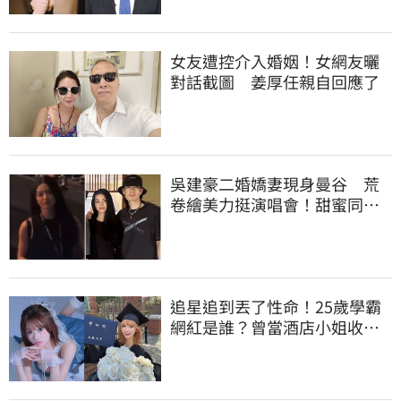
女友遭控介入婚姻！女網友曬
對話截圖 姜厚任親自回應了
吳建豪二婚嬌妻現身曼谷 荒
卷繪美力挺演唱會！甜蜜同框
合照首度曝光
追星追到丟了性命！25歲學霸
網紅是誰？曾當酒店小姐收入
破億 警方證實