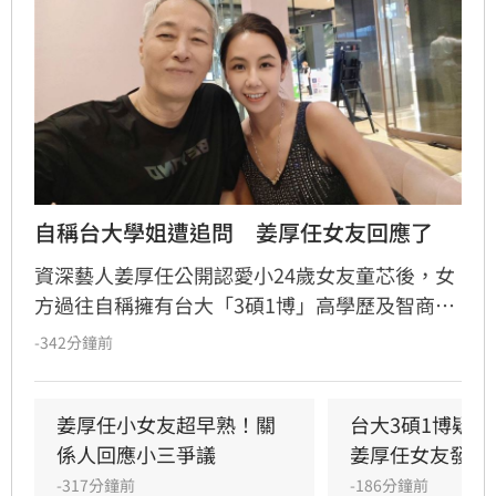
自稱台大學姐遭追問　姜厚任女友回應了
資深藝人姜厚任公開認愛小24歲女友童芯後，女
方過往自稱擁有台大「3碩1博」高學歷及智商
146等背景引發外界高度質疑。童芯日前於社群
-342分鐘前
發布千字長文，以「台大學姐」自居暢談邏輯與
真相，試圖回應爭議，卻未提供具體學歷證明文
件，導致話題持續發酵，網友針對其學歷真實性
姜厚任小女友超早熟！關
台大3碩1博疑
仍存有諸多疑問。面對女友身陷輿論風波，姜厚
係人回應小三爭議
姜厚任女友發聲
任展現力挺態度，笑稱兩人的戀情已像偵探片，
-317分鐘前
-186分鐘前