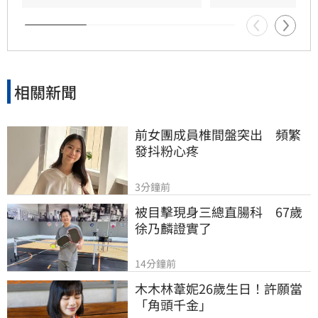
強調對女友背景知情且不擔憂。林宜君
相關新聞
前女團成員椎間盤突出　頻繁
發抖粉心疼
3分鐘前
被目擊現身三總直腸科　67歲
徐乃麟證實了
14分鐘前
木木林葦妮26歲生日！許願當
「角頭千金」