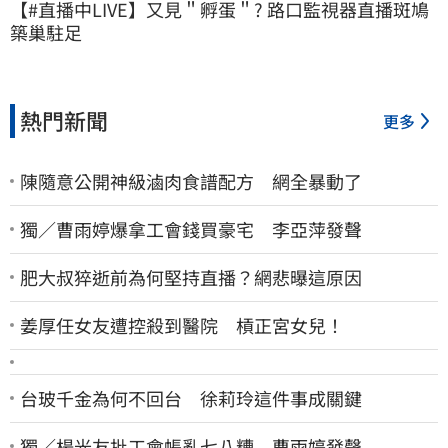
【#直播中LIVE】又見＂孵蛋＂? 路口監視器直播斑鳩
築巢駐足
熱門新聞
更多
陳隨意公開神級滷肉食譜配方 網全暴動了
獨／曹雨婷爆拿工會錢買豪宅 李亞萍發聲
肥大叔猝逝前為何堅持直播？網悲曝這原因
姜厚任女友遭控殺到醫院 槓正宮女兒！
台玻千金為何不回台 徐莉玲這件事成關鍵
獨／楊光友批工會帳亂七八糟 曹雨婷發聲