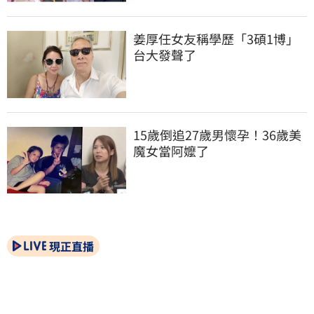
姜厚任女友稱學歷「3碩1博」 
台大發聲了
15歲倒追27歲男懷孕！36歲美
魔女當阿嬤了
現正直播