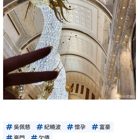
吳佩慈
紀曉波
懷孕
富豪
豪門
欠債