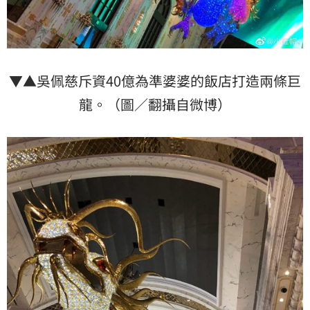
▼▲吳佩慈斥資40億為準婆婆的飯店打造兩條巨
龍。（圖／翻攝自微博）