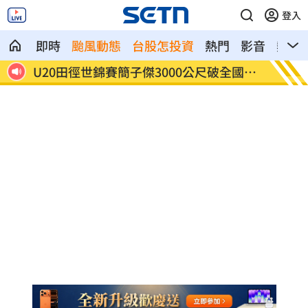
登入
即時
颱風動態
台股怎投資
熱門
影音
熱搜
國紀
被目擊現身三總直腸科 67歲徐乃麟證實
南澳住
了