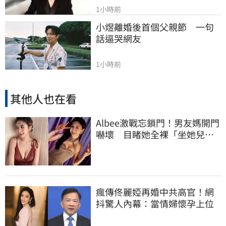
1小時前
小煜離婚後首個父親節　一句
話逼哭網友
1小時前
其他人也在看
Albee激戰忘鎖門！男友媽開門
嚇壞 目睹她全裸「坐她兒子
身上」
瘋傳佟麗婭再婚中共高官！網
抖驚人內幕：當情婦懷孕上位