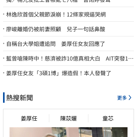
林逸欣首個父親節淚崩！12條家規逼哭網
廖峻離婚仍被前妻照顧 兒子一句話鼻酸
自稱台大學姐遭追問 姜厚任女友回應了
藍曾嗆陳時中！慈濟被詐10億真相大白 AIT突發1文
酸爆…他笑：真的很會
姜厚任女友「3碩1博」爆造假！本人發聲了
熱搜新聞
更多
姜厚任
陳苡孋
童芯