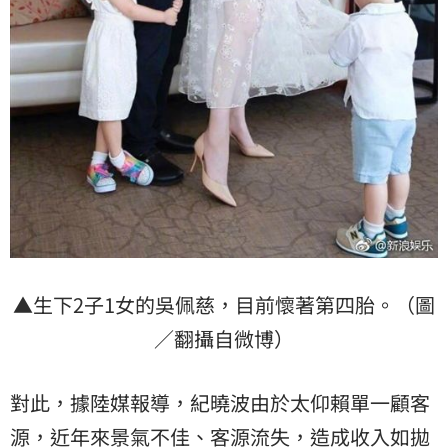
▲生下2子1女的吳佩慈，目前懷著第四胎。（圖
／翻攝自微博）
對此，據陸媒報導，紀曉波由於太仰賴單一顧客
源，近年來景氣不佳、客源流失，造成收入如拋