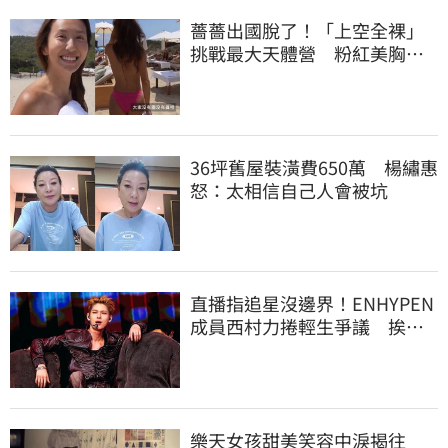
薔薔出國脫了！「上空全裸」
挑戰最大天體營 粉紅美胸被
路人狂讚
36坪舊屋裝潢費650萬 楊繡惠
怒：太相信自己人會被坑
直播指追星沒邊界！ENHYPEN
成員西村力捲輕生爭議 挨
批：獨厚國外粉絲
樂天女孩甜美笑容中淚揭往