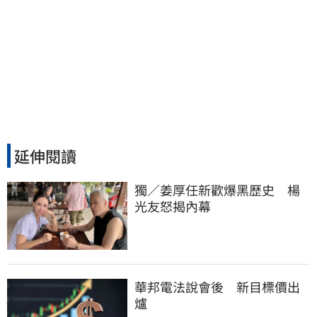
延伸閱讀
獨／姜厚任新歡爆黑歷史　楊
光友怒揭內幕
華邦電法說會後 新目標價出
爐