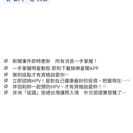
新聞事件即時更新 所有消息一手掌握！
一手掌握明星動態 即刻下載娛樂星聞APP
做到這點才有資格說愛你
PR
立即諮詢HPV！是對自己健康最好的投資，把握現在不
PR
嫌晚！
伴侶和妳一起預防HPV，才有資格說愛妳！
PR
非洲「這國」拒絕台灣護照入境 外交部證實發聲了：
持續交涉聯繫