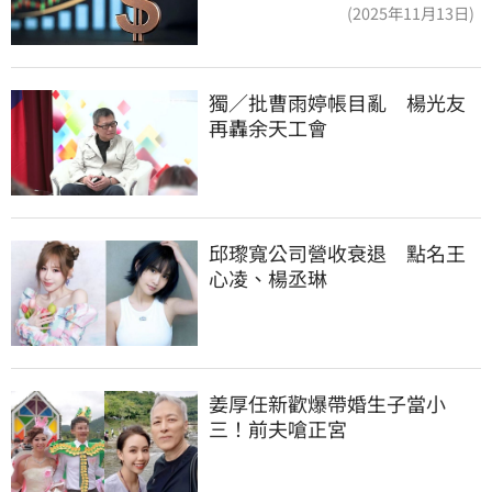
(2025年11月13日)
獨／批曹雨婷帳目亂　楊光友
再轟余天工會
邱瓈寬公司營收衰退　點名王
心凌、楊丞琳
姜厚任新歡爆帶婚生子當小
三！前夫嗆正宮