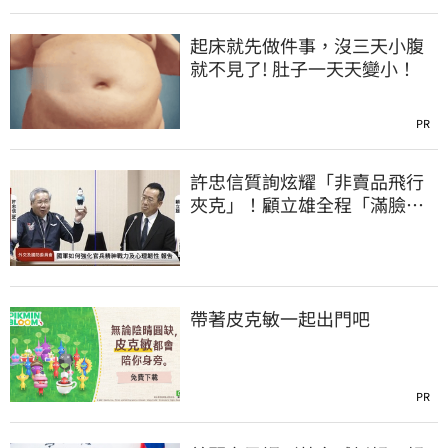
起床就先做件事，沒三天小腹
就不見了! 肚子一天天變小！
PR
許忠信質詢炫耀「非賣品飛行
夾克」！顧立雄全程「滿臉問
號」
帶著皮克敏一起出門吧
PR