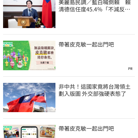
美麗島民調／藍白喊倒賴 賴
清德信任度45.4％「不減反
增」且高於不信任
帶著皮克敏一起出門吧
PR
非中共！這國家竟將台灣領土
劃入版圖 外交部強硬表態了
帶著皮克敏一起出門吧