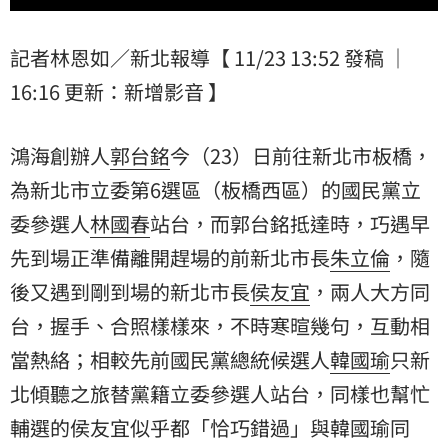
記者林恩如／新北報導【 11/23 13:52 發稿 ｜
16:16 更新：新增影音 】
鴻海創辦人
郭台銘
今（23）日前往新北市板橋，
為新北市立委第6選區（板橋西區）的國民黨立
委參選人
林國春
站台，而郭台銘抵達時，巧遇早
先到場正準備離開趕場的前新北市長
朱立倫
，隨
後又遇到剛到場的新北市長
侯友宜
，兩人大方
同
台
，握手、合照樣樣來，不時寒暄幾句，互動相
當熱絡；相較先前國民黨總統候選人
韓國瑜
只新
北傾聽之旅替黨籍立委參選人站台，同樣也幫忙
輔選的侯友宜似乎都「恰巧錯過」與韓國瑜同