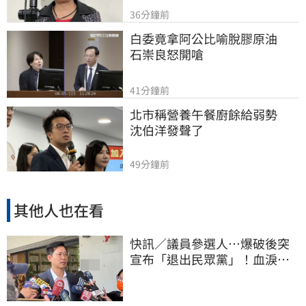
36分鐘前
白委竟拿阿公比喻脫膠原油　
石崇良怒開嗆
41分鐘前
北市稱營養午餐廚餘給弱勢　
沈伯洋發聲了
49分鐘前
其他人也在看
快訊／議員參選人…爆破後突
宣布「退出民眾黨」！血淚全
文曝