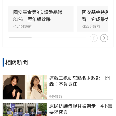
黑水虻（Black Soldier Fly）之生物特性，針對
有機廢棄物進行高效去化與資源化再利用。
國安基金第9次護盤暴賺
國安基金持股名
81%　歷年績效曝
看　它成最大功
-424分鐘前
-355分鐘前
相關新聞
連戰二媳動怒點名財政部　開
轟：不負責任
5分鐘前
原民抗議傅崐萁被架走　4小黨
要求究責