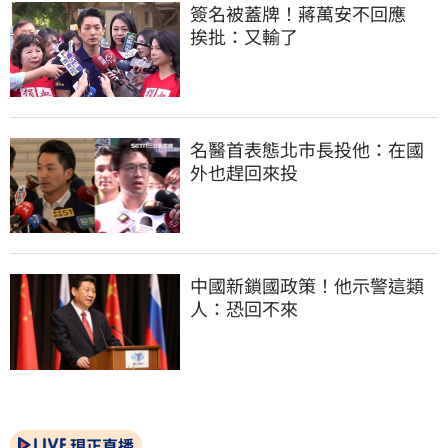
簽名被蓋牌！蔣萬安不回應　
挨批：又輸了
名醫首表態北市長投他：在國
外也趕回來投
中國新鎖國政策！他示警這類
人：恐回不來
現正直播