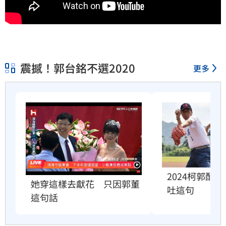
震撼！郭台銘不選2020
更多
2024柯郭配
她穿這樣去獻花　只因郭董
吐這句
這句話