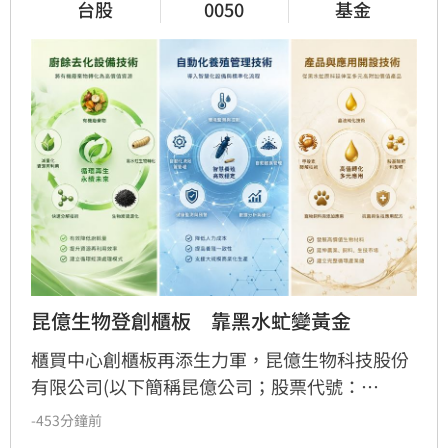
台股
0050
基金
昆億生物登創櫃板　靠黑水虻變黃金
櫃買中心創櫃板再添生力軍，昆億生物科技股份
有限公司(以下簡稱昆億公司；股票代號：
7423；產業類別：綠能環保)於日前正式登錄創
-453分鐘前
櫃板。昆億公司為生物技術應用企業，主要利用