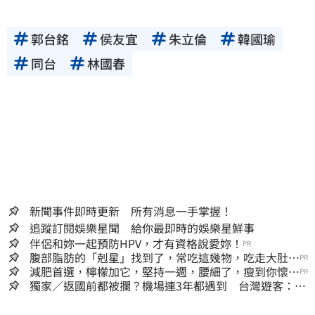
郭台銘
侯友宜
朱立倫
韓國瑜
同台
林國春
新聞事件即時更新 所有消息一手掌握！
追蹤訂閱娛樂星聞 給你最即時的娛樂星鮮事
伴侶和妳一起預防HPV，才有資格說愛妳！
PR
腹部脂肪的「剋星」找到了，常吃這幾物，吃走大肚
PR
囊，瘦出小蠻腰
減肥首選，檸檬加它，堅持一週，腰細了，瘦到你懷疑
PR
人生
獨家／返國前都被攔？機場連3年都遇到 台灣遊客：難
怪日本觀光這麼強