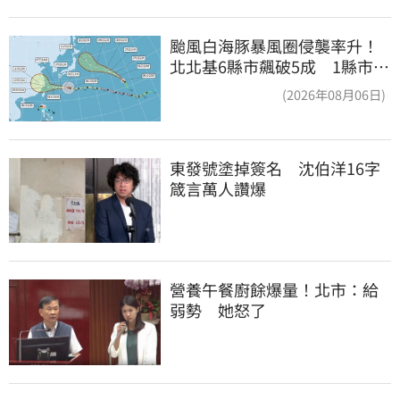
颱風白海豚暴風圈侵襲率升！
北北基6縣市飆破5成 1縣市
「最高達67%」
(2026年08月06日)
東發號塗掉簽名　沈伯洋16字
箴言萬人讚爆
營養午餐廚餘爆量！北市：給
弱勢　她怒了