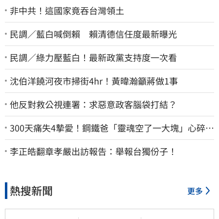
非中共！這國家竟吞台灣領土
民調／藍白喊倒賴 賴清德信任度最新曝光
民調／綠力壓藍白！最新政黨支持度一次看
沈伯洋饒河夜市掃街4hr！黃暐瀚籲蔣做1事
他反對救公視連署：求惡意政客腦袋打結？
300天痛失4摯愛！鋼鐵爸「靈魂空了一大塊」心碎
喊：這輩子最痛的路
李正皓翻章孝嚴出訪報告：舉報台獨份子！
熱搜新聞
更多