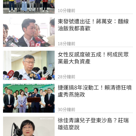
10分鐘前
東發號遭出征！蔣萬安：麵線
油飯我都喜歡
18分鐘前
女性反感度破五成！柯成民眾
黨最大負資產
28分鐘前
捷運搞8年沒動工！賴清德狂噴
盧秀燕施政
30分鐘前
徐佳青讓兒子登東沙島？莊瑞
雄這麼說