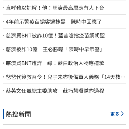
直呼難以諒解！他：慈濟最高層應有人下台
4年前示警疫苗掮客遭抹黑 陳時中回應了
慈濟買BNT被詐10億！藍昔嗆擋疫苗網朝聖
慈濟被詐10億 王必勝曝「陳時中早示警」
慈濟買BNT遭詐 綠：藍白政治人物應道歉
爸爸代簽教召令！兒子未盡後備軍人義務「14天教召
不去」換3個月刑期
蔡英文任競總主委助攻 蘇巧慧曝邀約過程
熱搜新聞
更多