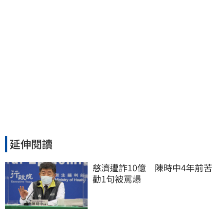
延伸閱讀
慈濟遭詐10億　陳時中4年前苦
勸1句被罵爆