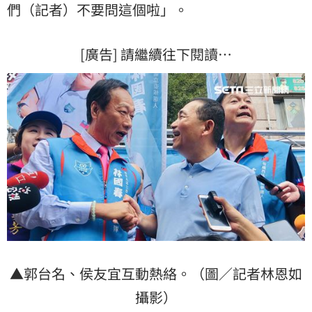
們（記者）不要問這個啦」。
[廣告] 請繼續往下閱讀…
▲郭台名、侯友宜互動熱絡。（圖／記者林恩如
攝影）