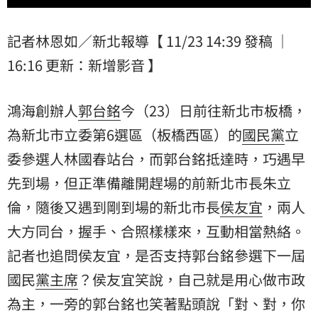
記者林恩如／新北報導【 11/23 14:39 發稿 ｜
16:16 更新：新增影音 】
鴻海創辦人
郭台銘
今（23）日前往新北市板橋，
為新北市立委第6選區（板橋西區）的
國民黨
立
委參選人林國春站台，而郭台銘抵達時，巧遇早
先到場，但正準備離開趕場的前新北市長
朱立
倫
，隨後又遇到剛到場的新北市長
侯友宜
，兩人
大方同台，握手、合照樣樣來，互動相當熱絡。
記者也追問侯友宜，是否支持郭台銘參選下一屆
國民
黨主席
？侯友宜笑說，自己就是用心做市政
為主，一旁的郭台銘也笑著點頭說「對、對，你