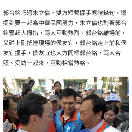
郭台銘巧遇朱立倫，雙方短暫握手寒暄幾句，還
提到要一起為中華民國努力，朱立倫也對著郭台
銘豎起大拇指，兩人互動熱烈。郭台銘離場前，
又碰上剛抵達現場的侯友宜，郭台銘走上前和侯
友宜握手，侯友宜也大方同框郭台銘，兩人合
照、受訪一起來，互動相當熱絡。