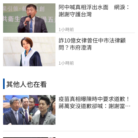
阿中喊真相浮出水面　網淚：
謝謝守護台灣
1小時前
詐10億女律曾任中市法律顧
問？市府澄清
1小時前
其他人也在看
疫苗真相曝陳時中要求道歉！
蔣萬安沒道歉卻喊：謝謝當時
的「他們」