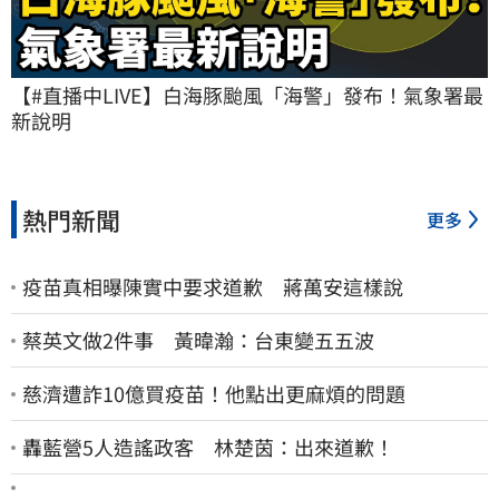
【#直播中LIVE】白海豚颱風「海警」發布！氣象署最
新說明
熱門新聞
更多
疫苗真相曝陳實中要求道歉 蔣萬安這樣說
蔡英文做2件事 黃暐瀚：台東變五五波
慈濟遭詐10億買疫苗！他點出更麻煩的問題
轟藍營5人造謠政客 林楚茵：出來道歉！