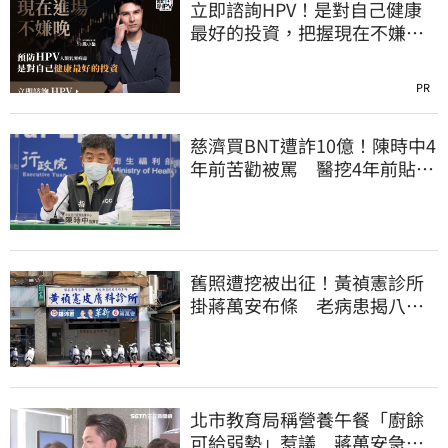
立即諮詢HPV！是對自己健康
最好的投資，把握現在不嫌
晚！
PR
慈濟買BNT遭詐10億！陳時中4
年前苦勸被罵 醫挖4年前貼
文：藍白全翻車
舊照遭挖被出征！黃禎憲診所
掛蔣萬安布條 老病患揭八仙
塵爆暖舉聲援
北市教育局稱營養午餐「廚餘
可給弱勢」惹議 蔣萬安急