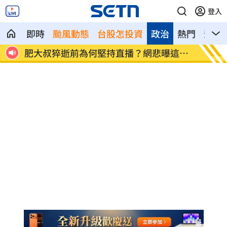
登入
即時
颱風動態
台股怎投資
政治
熱門
影音
塌墜
肥大叔猝逝前為何堅持直播？網悲曝這原
GPT
因