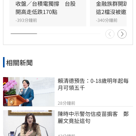
局勢升溫影響，油價反彈，美股漲跌互見。盤面
收盤／台積電獨撐　台股
金融族群開趴放
上，機器人概念股受展覽題材激勵，時碩工業、
開高走低跌170點
這2檔沒被邀請
彬台強勢漲停；工業電腦與邊緣運算族群同步走
-393分鐘前
-340分鐘前
強。此外，BBU概念股及油電燃氣類股表現亮
眼。專家提醒，投資人應密切關注中東情勢與技
術面變化，審慎評估市場風險。
相關新聞
賴清德預告：0-18歲明年起每
月可領五千
28分鐘前
陳時中示警勿信疫苗掮客　鄭
麗文竟扯這句
43分鐘前