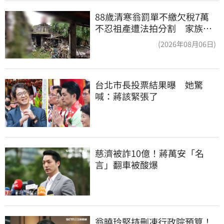
88歲清寒翁罰單不繳欠稅7萬
不忍祖產遭法拍分割 家族按
月代繳償債
(2026年08月06日)
台北市長投票結果曝　她驚
喊：蔣該緊張了
慈濟被詐10億！蔣萬安「名
言」翻車被酸爆
翁曉玲堅持刪凍行政院預算！