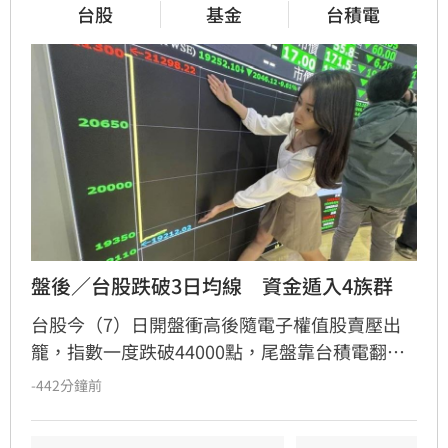
台股
基金
台積電
盤後／台股跌破3日均線　資金遁入4族群
台股今（7）日開盤衝高後隨電子權值股賣壓出
籠，指數一度跌破44000點，尾盤靠台積電翻紅
支撐，終場下跌170.79點，收在44225.91點，成
-442分鐘前
交值達8192億元。法人分析，短期均線維持多
頭，目前處於技術性修正格局。國際市場受中東