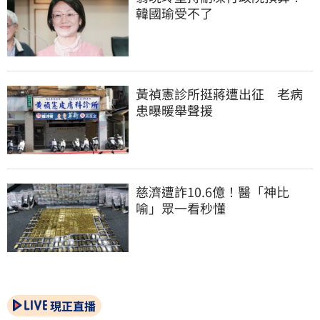
韓國瑜受不了
黃禎憲診所挺蔣遭出征　老病
患曝暖舉聲援
慈濟遭詐10.6億！醫「神比
喻」眾一看秒懂
現正直播