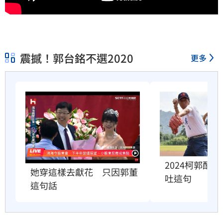
震撼！郭台銘不選2020
更多
2024柯郭配
她穿這樣去獻花　只因郭董
吐這句
這句話