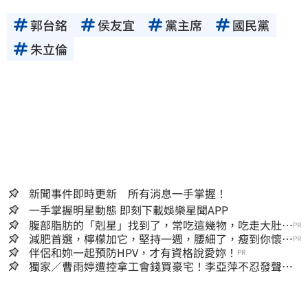
郭台銘
侯友宜
黨主席
國民黨
朱立倫
新聞事件即時更新 所有消息一手掌握！
一手掌握明星動態 即刻下載娛樂星聞APP
腹部脂肪的「剋星」找到了，常吃這幾物，吃走大肚
PR
囊，瘦出小蠻腰
減肥首選，檸檬加它，堅持一週，腰細了，瘦到你懷疑
PR
人生
伴侶和妳一起預防HPV，才有資格說愛妳！
PR
獨家／曹雨婷遭控拿工會錢買豪宅！李亞萍不忍發聲：
余天管工會都貼錢