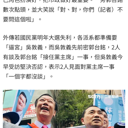
數次點頭，並大笑說「對、對，你們（記者）不
要問這個啦」。
外傳若國民黨明年大選失利，各派系都準備要
「逼宮」吳敦義，而吳敦義先前密郭台銘，2人
有談及郭台銘「接任黨主席」一事，但吳敦義今
早受訪堅決否認，表示2人見面對黨主席一事
「一個字都沒談」。