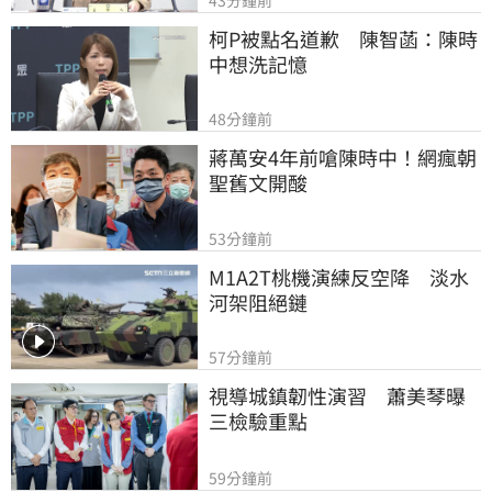
柯P被點名道歉　陳智菡：陳時
中想洗記憶
48分鐘前
蔣萬安4年前嗆陳時中！網瘋朝
聖舊文開酸
53分鐘前
M1A2T桃機演練反空降　淡水
河架阻絕鏈
57分鐘前
視導城鎮韌性演習　蕭美琴曝
三檢驗重點
59分鐘前