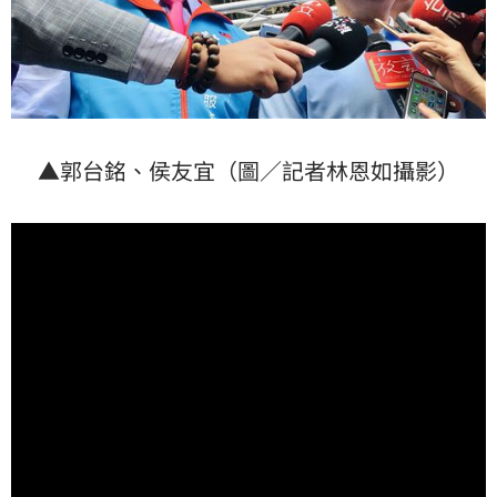
▲郭台銘、侯友宜（圖／記者林恩如攝影）