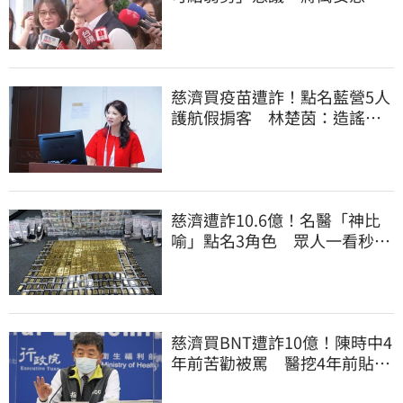
喊：不會這樣做
慈濟買疫苗遭詐！點名藍營5人
護航假掮客 林楚茵：造謠政
客出來道歉
慈濟遭詐10.6億！名醫「神比
喻」點名3角色 眾人一看秒懂
讚：好傳神
慈濟買BNT遭詐10億！陳時中4
年前苦勸被罵 醫挖4年前貼
文：藍白全翻車