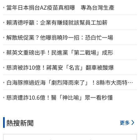
當年日本捐台AZ疫苗真相曝 專為台灣生產
賴清德呼籲：企業有賺錢就該幫員工加薪
解散統促黨？他曝翁曉玲一招：恐白忙一場
蔡英文重磅出手！民進黨「第二戰場」成形
慈濟被詐10億！蔣萬安「名言」翻車被酸爆
白海豚擦過近海「劇烈降雨來了」！8縣市大雨特報
開轟 今明風雨最集中
慈濟遭詐10.6億！醫「神比喻」眾一看秒懂
熱搜新聞
更多