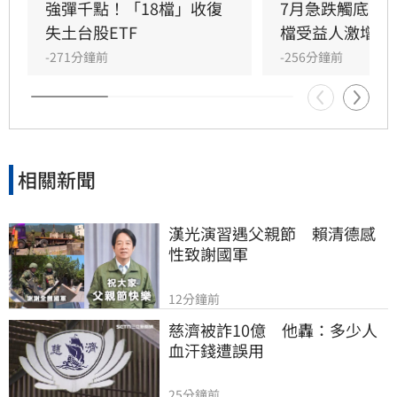
幅0.62%，收7,757.64點，再創歷史新高；那斯
強彈千點！「18檔」收復
7月急跌觸底　
達克指數勁揚351.21點、漲幅1.33%，收
失土台股ETF
檔受益人激增！
26,690.62點；費城半導體指數表現最強，大漲
-271分鐘前
-256分鐘前
308.1點、漲幅2.56%，收12,356.79點，科技及
半導體股重新成為多頭主力。
相關新聞
漢光演習遇父親節　賴清德感
性致謝國軍
12分鐘前
慈濟被詐10億　他轟：多少人
血汗錢遭誤用
25分鐘前