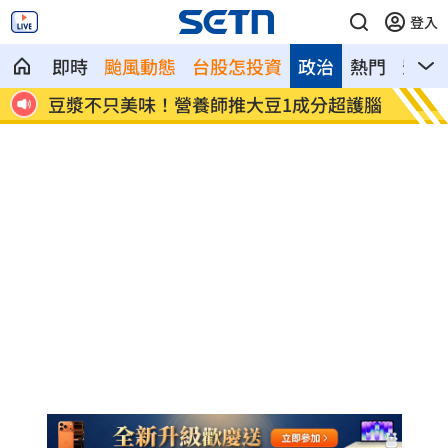
登入
即時
颱風動態
台股怎投資
政治
熱門
影音
查進
豆漿不只美味！營養師推大豆1成分超護腦
槍砲通
法