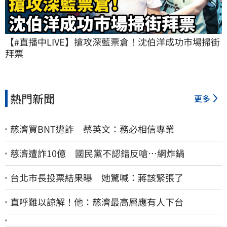
【#直播中LIVE】搶攻深藍票倉！沈伯洋成功市場掃街
拜票
熱門新聞
更多
慈濟買BNT遭詐 蔡英文：務必相信專業
慈濟遭詐10億 國民黨不認錯反嗆⋯網炸鍋
台北市長投票結果曝 她驚喊：蔣該緊張了
直呼難以諒解！他：慈濟最高層應有人下台