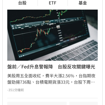
台股
ETF
基金
盤前／Fed升息警報降　台股反攻關鍵曝光
美股周五全面收紅，費半大漲2.56%，台指期夜
盤勁揚736點、台積電期貨漲33元，台股下周一
（10日）反攻氣勢升溫。美股4大指數全面收
-351分鐘前
紅，道瓊工業指數上漲151.83點、漲幅0.28%，
收54,036.93點；標普500指數上漲47.68點、漲