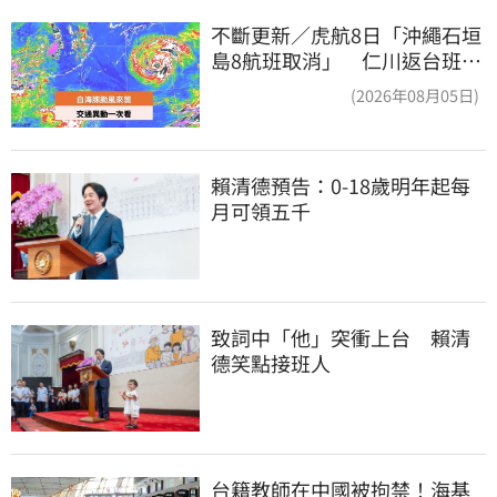
不斷更新／虎航8日「沖繩石垣
島8航班取消」 仁川返台班機
提前1天起飛
(2026年08月05日)
賴清德預告：0-18歲明年起每
月可領五千
致詞中「他」突衝上台　賴清
德笑點接班人
台籍教師在中國被拘禁！海基