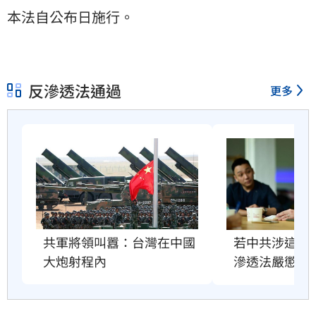
本法自公布日施行。
反滲透法通過
更多
共軍將領叫囂：台灣在中國
若中共涉這案
大炮射程內
滲透法嚴懲