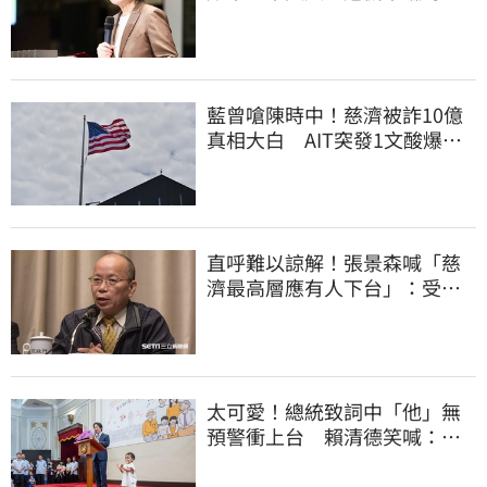
必相信專業
藍曾嗆陳時中！慈濟被詐10億
真相大白 AIT突發1文酸爆…
他笑：真的很會
直呼難以諒解！張景森喊「慈
濟最高層應有人下台」：受害
者是捐款的大眾
太可愛！總統致詞中「他」無
預警衝上台 賴清德笑喊：卸
任再交棒給你