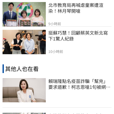
北市教育局再喊虐童案遭渲
染！林月琴開嗆
9小時前
挺蘇巧慧！回顧蔡英文新北寫
下1驚人紀錄
10小時前
其他人也在看
賴瑞隆點名疫苗詐騙「幫兇」
要求道歉！柯志恩嗆1句被網罵
爆