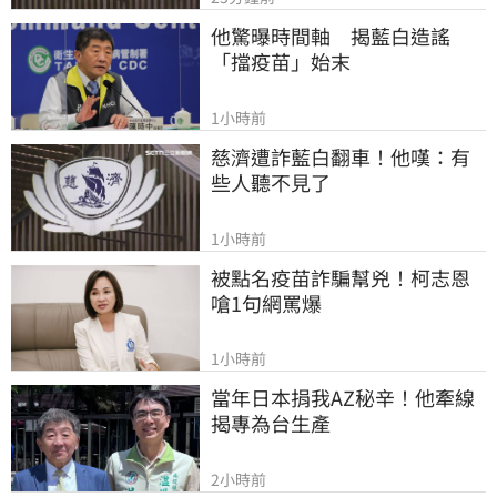
他驚曝時間軸　揭藍白造謠
「擋疫苗」始末
1小時前
慈濟遭詐藍白翻車！他嘆：有
些人聽不見了
1小時前
被點名疫苗詐騙幫兇！柯志恩
嗆1句網罵爆
1小時前
當年日本捐我AZ秘辛！他牽線
揭專為台生產
2小時前