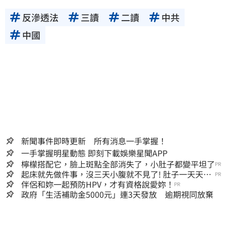
反滲透法
三讀
二讀
中共
中國
新聞事件即時更新 所有消息一手掌握！
一手掌握明星動態 即刻下載娛樂星聞APP
檸檬搭配它，臉上斑點全部消失了，小肚子都變平坦了
PR
起床就先做件事，沒三天小腹就不見了! 肚子一天天變
PR
小！
伴侶和妳一起預防HPV，才有資格說愛妳！
PR
政府「生活補助金5000元」連3天發放 逾期視同放棄