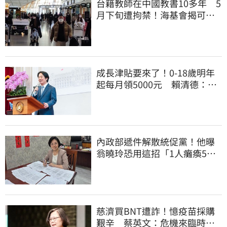
台籍教師在中國教書10多年 5
月下旬遭拘禁！海基會揭可能
原因
成長津貼要來了！0-18歲明年
起每月領5000元 賴清德：此
時不生更待何時
內政部遞件解散統促黨！他曝
翁曉玲恐用這招「1人癱瘓5
權」：恐白忙一場
慈濟買BNT遭詐！憶疫苗採購
艱辛 蔡英文：危機來臨時務