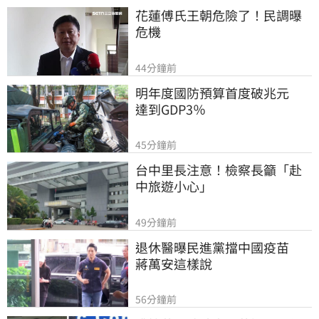
花蓮傅氏王朝危險了！民調曝
危機
44分鐘前
明年度國防預算首度破兆元　
達到GDP3％
45分鐘前
台中里長注意！檢察長籲「赴
中旅遊小心」
49分鐘前
退休醫曝民進黨擋中國疫苗　
蔣萬安這樣說
56分鐘前