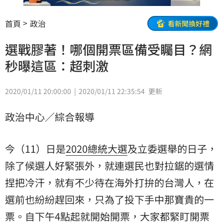
首頁
政治
看新聞換好禮
選戰膠著！哪個開票區備受矚目？網
秒曝這區：超刺激
2020/01/11 20:00:00
2020/01/11 22:35:54
更新
政治中心／綜合報導
今（11）日是
2020
總統大選
及立委選舉的日子，
除了候選人好緊張外，就連選民也對拉鋸的選情
捏把冷汗，就有不少待在海外打拚的台灣人，在
選前也紛紛趕回來，只為了投下手中那寶貴的一
票。自下午4點起就開始開票，大家都緊盯開票