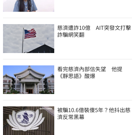
慈濟遭詐10億　AIT突發文打擊
詐騙網笑翻
看完慈濟內部信失望　他提
《靜思語》酸爆
被騙10.6億裝傻5年？他抖出慈
濟反常黑幕