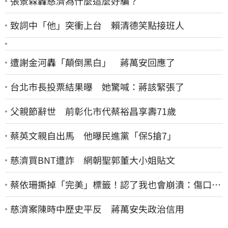
張景森轟慈濟為什麼這麼好騙？
致詞中「他」突衝上台 賴清德笑點接班人
遭謝金河轟「顛倒黑白」 蔣萬安回應了
台北市長投票結果曝 她驚喊：蔣該緊張了
父親節辭世 前彰化市代蔡裕昌享壽71歲
蔡英文親自出馬 他曝民進黨「保5搶7」
慈濟買BNT遭詐 網朝聖郭董大小姐貼文
蔡依珊撕掉「完美」標籤！認了我也會崩潰：傷口終
究會癒合
慈濟案陳時中歷史平反 蔣萬安失政治信用