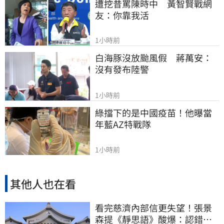
遭挖昔罵陳時中　黃智賢戰網
友：你靠我活
1小時前
白海豚沒放颱風假　蔣萬安：
沒有發布陸警
1小時前
綠擋下的是中國疫苗！他曝當
年藍AZ特戰隊
1小時前
其他人也在看
看完慈濟內部信更失望！張景
森提《靜思語》酸爆：認錯有