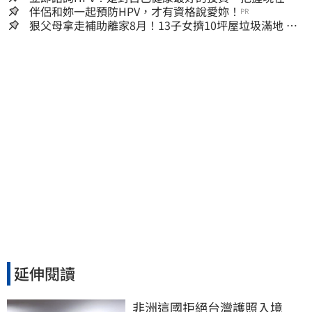
嫌晚！
伴侶和妳一起預防HPV，才有資格說愛妳！
PR
狠父母拿走補助離家8月！13子女擠10坪屋垃圾滿地 驚
見幼童深夜遊蕩
延伸閱讀
非洲這國拒絕台灣護照入境　