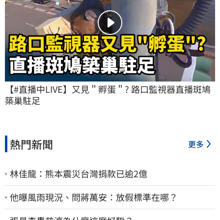
【#直播中LIVE】又見＂孵蛋＂? 路口監視器直播斑鳩
築巢駐足
熱門新聞
更多
林佳龍：熊本震災台灣捐款已逾2億
他曝風雨現況、問蔣萬安：放假標準在哪？