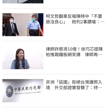
柯文哲翻車反嗆陳時中「不要
臉沒良心」 她列2事蹟嗆：沒
人比得過你
律師詐慈濟10億！徐巧芯提陳
柏惟踢鐵板網笑爆 律師再曬1
照補刀
非洲「這國」拒絕台灣護照入
境 外交部證實發聲了：持續
交涉聯繫