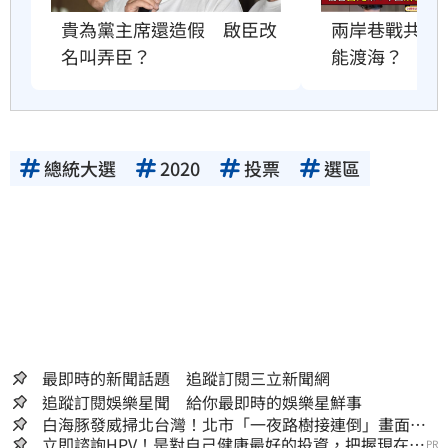
貴為黨主席還造假　啟臣改
兩岸巷戰共軍
名叫弄臣？
能渡海？
總統大選
2020
投票
選區
最即時的新聞話題 追蹤訂閱三立新聞網
追蹤訂閱娛樂星聞 給你最即時的娛樂星鮮事
白海豚發威掃北台灣！北市「一夜路樹接連倒」畫面
曝 15米巨樹躺路中央
立即諮詢HPV！是對自己健康最好的投資，把握現在不
PR