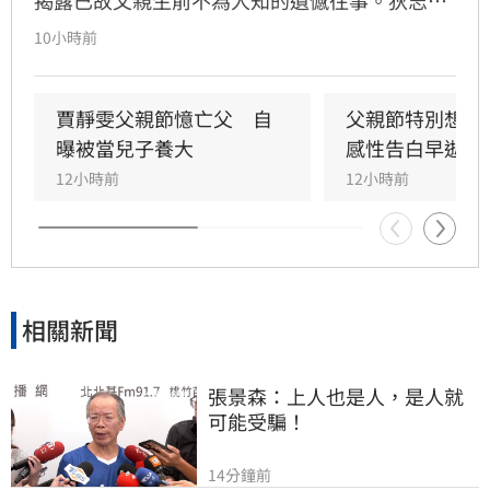
透露，父親一生以海為家，兩人相處時間極少，
10小時前
甚至錯過他的婚禮。直到父親罹患胃癌末期，才
坦承當年曾悄悄現身婚宴現場，因愧對家人只敢
在門外落淚。最讓狄志為心碎的是，當年陪病重
賈靜雯父親節憶亡父　自
父親節特別想他
父親曬太陽時，自己因忙於接工作電話而忽視了
曝被當兒子養大
感性告白早逝父
父親，沒想到那竟是父子最後的相處，父親回房
12小時前
12小時前
後便陷入永眠。這段錯過的對話成為他20年來心
中最深的遺憾，他以此感嘆，有些電話晚點接沒
關係，但錯過的親情與話語，可能再也無法挽
回，呼籲大眾珍惜身邊親人。
相關新聞
張景森：上人也是人，是人就
可能受騙！
14分鐘前