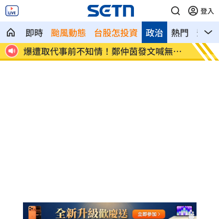
登入
即時
颱風動態
台股怎投資
政治
熱門
影音
爆遭取代事前不知情！鄭仲茵發文喊無愧
又有熱
心