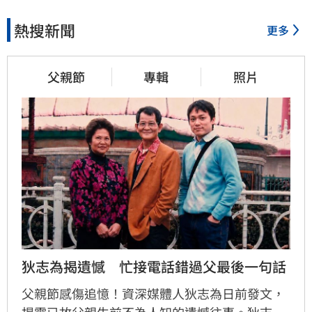
熱搜新聞
更多
父親節
專輯
照片
狄志為揭遺憾　忙接電話錯過父最後一句話
父親節感傷追憶！資深媒體人狄志為日前發文，
揭露已故父親生前不為人知的遺憾往事。狄志為