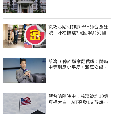
那麼難？
徐巧芯貼和詐慈濟律師合照狂
酸！陳柏惟曬2照回擊網笑翻
慈濟10億詐騙案翻舊帳：陳時
中等到歷史平反，蔣萬安償還
2022政治利息
藍曾嗆陳時中！慈濟被詐10億
真相大白 AIT突發1文酸爆…
他笑：真的很會