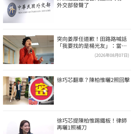
外交部發聲了
突向姜厚任道歉！田路路喊話
「我要找的是楊光友」：當時
太衝動
(2026年08月07日)
徐巧芯翻車？陳柏惟曬2照回擊
徐巧芯提陳柏惟踢鐵板！律師
再曬1照補刀